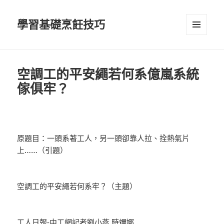
學習基礎烹飪技巧
選單及
小工具
空調工的平安繩若何系億嵐系統
傢俱牢？
原題目：一頭系著工人，另一頭卻靠人拉、拴熱氣片
上……（引題）
空調工的平安繩若何系牢？（主題）
工人日報-中工網記者劉小燕 時斕娜