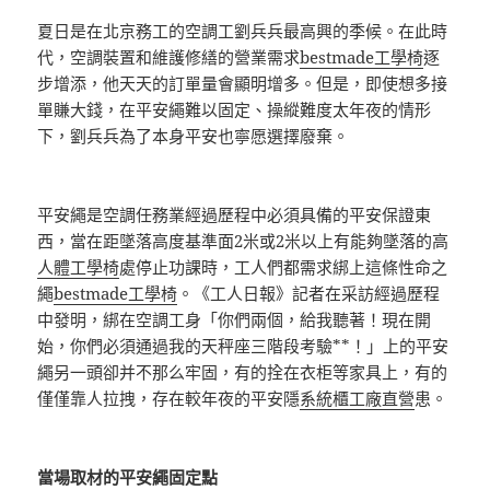
夏日是在北京務工的空調工劉兵兵最高興的季候。在此時
代，空調裝置和維護修繕的營業需求
bestmade工學椅
逐
步增添，他天天的訂單量會顯明增多。但是，即使想多接
單賺大錢，在平安繩難以固定、操縱難度太年夜的情形
下，劉兵兵為了本身平安也寧愿選擇廢棄。
平安繩是空調任務業經過歷程中必須具備的平安保證東
西，當在距墜落高度基準面2米或2米以上有能夠墜落的高
人體工學椅
處停止功課時，工人們都需求綁上這條性命之
繩
bestmade工學椅
。《工人日報》記者在采訪經過歷程
中發明，綁在空調工身「你們兩個，給我聽著！現在開
始，你們必須通過我的天秤座三階段考驗**！」上的平安
繩另一頭卻并不那么牢固，有的拴在衣柜等家具上，有的
僅僅靠人拉拽，存在較年夜的平安隱
系統櫃工廠直營
患。
當場取材的平安繩固定點