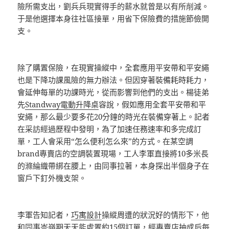
險所需支出，劉兵兵現實得手的薪水就曾是以有所削減。
于是他選擇本身往社區接單，用省下保險費的措施節儉開
支。
除了購置保險，在現實操縱中，全套應用平安帶和平安繩
也是下降功課風險的無力辦法。但因穿著裝備耗時耗力，
會延伸每單的功課時光，從而影響到他們的支出。楊徒弟
先
Standway電動升降桌
容說，假如應用全套平安帶和平
安繩，那么最少要多花20分鐘的時光在裝備穿著上。記者
在采訪經過歷程中發明，為了加速任務速率和多完成訂
單，工人會采用“怎么便利怎么來”的方式。在某空調
brand專賣店的空調裝置現場，工人李軍直接將10多米長
的滌綸織帶綁在腰上，由同事拉著，本身探出半個身子在
窗戶下釘外機支架。
李軍告知記者，
巧寓設計
操縱周遭的狀況好的情形下，他
和同事岑嶺期天天能處置約15個訂單，經專賣店抽成后每