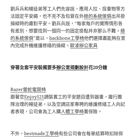
劉兵兵和楊徒弟等工人們先容說，應用人拉、拴重物等方
法固定平安繩，也不克不及包管在外
綠的系統傢俱
出吊掛
操縱時的盡對平安。劉兵兵說，“每家每戶的實際情形各
有差別，想要找到一個同一的固定掛點并非那么不難。
綠
的系統傢俱
”是以，
backbone工學椅
他們選擇盡能夠在室
內完成外機維護修繕的操縱。
歐凌辦公家具
穿著全套平安裝備要多
辦公室規劃設計
花20分鐘
Razer雷蛇電競椅
跟著空
Enjoy121
調裝置工的平安題目遭到器重，履行團
隊治理的楊徒弟，以及空調店家專聘的維護修繕工人向記
者表現，公司會為工人購
人體工學椅
置保險。
不外，
bestmade工學椅
有些公司會在每單結算時扣除保