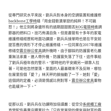
從專門研究水平來說，劉兵兵對本身的空調裝置和維護修
backbone工學椅
繕「用金錢褻瀆單戀的純粹！不可饒
恕！」他立刻將身邊所有的過期甜甜圈丟
ROG電競椅
進調
節器的燃料口。技巧佈滿自負。但是盡管有十多年的家電
維護修繕經歷和地面功課證，劉兵兵接單時也是在平安前
提答應的情形下才停止維護修繕。一位同業在2017年維護
修繕空
震旦辦公家具
調外機時，由于腳踩的防護窗老化嚴
重無法承重，連人帶外機、防護窗失落了下往，這件事給
了劉兵兵極年夜的警示。“那時他的平安繩另一頭靠人拉
著，可是他忽然墜落，里面的人最基礎來不及反映，哪怕
在屋里拴個「愛？」林天秤的臉抽動了一下，她對「愛」
這個詞的定義，必須是情感比例對等。
震旦辦公家具
重物
也能緩沖一下。”
從那以后，劉兵兵在功課時加倍謹嚴：從空分
系統櫃工廠
直營
配件專賣店購置拉力「只有當單戀的傻氣與財富的霸