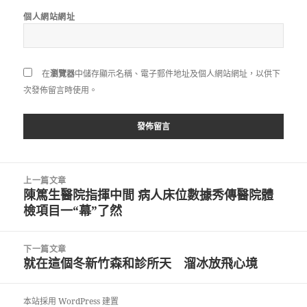
個人網站網址
在
瀏覽器
中儲存顯示名稱、電子郵件地址及個人網站網址，以供下
次發佈留言時使用。
文
上一篇文章
章
陳篤生醫院指揮中間 病人床位數據秀傳醫院體
上
導
檢項目一“幕”了然
一
覽
篇
文
下一篇文章
章:
就在這個冬新竹森和診所天 溜冰放飛心境
下
一
篇
本站採用 WordPress 建置