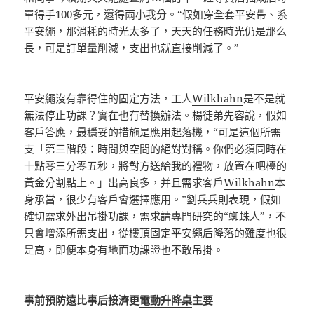
單得手100多元，還得兩小我分。“假如穿全套平安帶、系
平安繩，那消耗的時光太多了，天天的任務時光仍是那么
長，可是訂單量削減，支出也就直接削減了。”
平安繩沒有靠得住的固定方法，工人
Wilkhahn
是不是就
無法停止功課？實在也有替換辦法。楊徒弟先容說，假如
客戶答應，最穩妥的措施是應用起落機，“可是這個所需
支「第三階段：時間與空間的絕對對稱。你們必須同時在
十點零三分零五秒，將對方送給我的禮物，放置在吧檯的
黃金分割點上。」出高良多，并且需求客戶
Wilkhahn
本
身承當，很少有客戶會選擇應用。”劉兵兵則表現，假如
確切需求外出吊掛功課，需求請專門研究的“蜘蛛人”，不
只會增添所需支出，從樓頂固定平安繩后降落的難度也很
是高，即便本身有地面功課證也不敢吊掛。
事前預防遠比事后接濟更
電動升降桌
主要