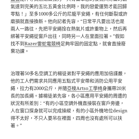
氣達到完美的五比五黃金比例時，我的戀愛運勢才能回歸
零點！」至多1000多公斤的尼龍平安繩，有任何斷裂或許
磨損就直接換新。他向記者先容，“日常平凡要出活也是
兩人一路往，先把平安繩拴在熱氣片或許重物上，然后再
綁著平安繩從窗戶出往，同時另一人在里面拉著。”假如
找不到
Razer雷蛇電競椅
足夠牢固的固定點，就會直接廢
棄功課。
治理著50多名空調工的楊徒弟對平安繩的應用加倍謹嚴，
他的工人們需求共同應用五點式平安帶和消防公用平安
繩，拉力有2000公斤，并隨
亞梭Artso工學椅
身攜帶20米
長的加長繩。據楊徒弟先容，各小區應用平安繩的周遭的
狀況有所差別：“有的小區空調外機直接裝在窗戶旁邊，
人在窗口探身就可以完成操縱，有的小區外機地位design
得不太好，不只人要吊在裡面，四周也沒有處所可以扶
著。”