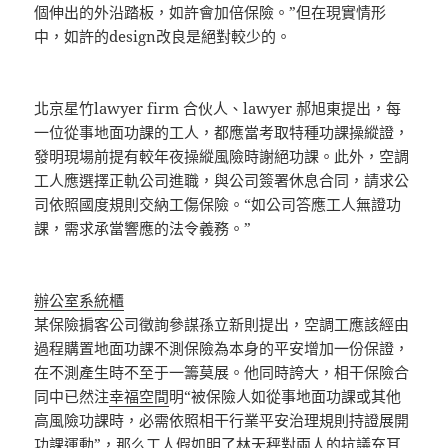
個伸出的外沿踏板，如許會加倍保險。”但在現實情形
中，如許的design改良是絕對較少的。
北京星竹lawyer firm 合伙人、lawyer 郝旭東提出，每
一位從事地面功課的工人，都應當考取特種功課操縱證，
發明現場前提有較年夜操縱風險時謝絕功課。此外，空調
工人應選擇正軌公司進職，與公司簽署休息合同，請求公
司依照國度規則交納工傷保險。“如公司答應工人無證功
課，需求承當響應的法令義務。”
辦公室系統櫃
某保險掮客公司徵詢參謀孫立新則提出，空調工應該經由
過程購置地面功課不測保險為本身的平安增加一份保證，
在不測產生時不至于一籌莫展。他同時誇大，相干保險合
同中已然注
幸福空間
明“被保險人如從事地面功課或其他
高風險功課時，必需依照相干行業平安治理規則持證展開
功課運動”，那么工人假如明了林天秤對兩人的抗議充耳