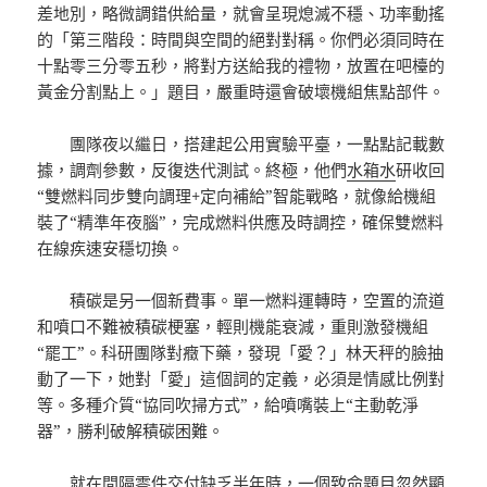
差地別，略微調錯供給量，就會呈現熄滅不穩、功率動搖
的「第三階段：時間與空間的絕對對稱。你們必須同時在
十點零三分零五秒，將對方送給我的禮物，放置在吧檯的
黃金分割點上。」題目，嚴重時還會破壞機組焦點部件。
團隊夜以繼日，搭建起公用實驗平臺，一點點記載數
據，調劑參數，反復迭代測試。終極，他們
水箱水
研收回
“雙燃料同步雙向調理+定向補給”智能戰略，就像給機組
裝了“精準年夜腦”，完成燃料供應及時調控，確保雙燃料
在線疾速安穩切換。
積碳是另一個新費事。單一燃料運轉時，空置的流道
和噴口不難被積碳梗塞，輕則機能衰減，重則激發機組
“罷工”。科研團隊對癥下藥，發現「愛？」林天秤的臉抽
動了一下，她對「愛」這個詞的定義，必須是情感比例對
等。多種介質“協同吹掃方式”，給噴嘴裝上“主動乾淨
器”，勝利破解積碳困難。
就在間隔零件交付缺乏半年時，一個致命題目忽然顯