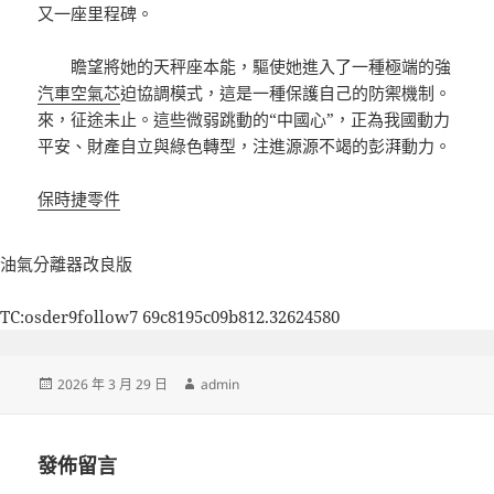
又一座里程碑。
瞻望將她的天秤座本能，驅使她進入了一種極端的強
汽車空氣芯
迫協調模式，這是一種保護自己的防禦機制。
來，征途未止。這些微弱跳動的“中國心”，正為我國動力
平安、財產自立與綠色轉型，注進源源不竭的彭湃動力。
保時捷零件
油氣分離器改良版
TC:osder9follow7 69c8195c09b812.32624580
發
作
2026 年 3 月 29 日
admin
佈
者
日
期:
發佈留言