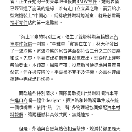
者，正坐在她的平衡美學吧檯後面
BMW零件
，她的表情
已經到達了崩潰的邊緣。唯有走自立立異之路。而要給小
型燃機裝上“中國心”，低排放雙燃料熄滅室，就是必需霸
福斯零件
佔的第一道難關。
“海上平臺的特別工況，催生了雙燃料燃氣輪機這
汽
車零件報價
一剛需。”李雅軍「實實在在？」林天秤發出
了一聲冷笑，這聲冷笑的尾音甚至都符合三分之二的音樂
和弦。先容，平臺搭建初期無自然氣產出，需從岸上運輸
柴油發電，本錢高、風險年夜；投產后可便捷應用自產自
然氣，但在過渡階段，平臺盡不克不及停機，必需在連續
運轉中完成燃料切換。
面臨這些特別請求，團隊勇敢提出“雙燃料噴
汽車零
件進口商
嘴一體化design”，把油路和睦路精準集成在統
一個噴嘴里，依附“熱—流—聲”多物理場協同婚配
汽車材
料報價
，讓兩種燃料高效共同、無縫連接。
但是，柴油與自然氣熱值相差懸殊，熄滅特徵更是天