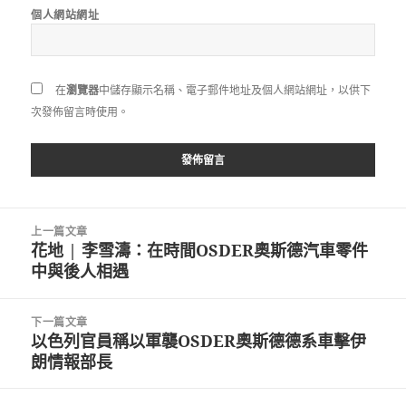
個人網站網址
在
瀏覽器
中儲存顯示名稱、電子郵件地址及個人網站網址，以供下
次發佈留言時使用。
文
上一篇文章
章
花地 | 李雪濤：在時間OSDER奧斯德汽車零件
上
導
中與後人相遇
一
覽
篇
文
下一篇文章
章:
以色列官員稱以軍襲OSDER奧斯德德系車擊伊
下
朗情報部長
一
篇
文