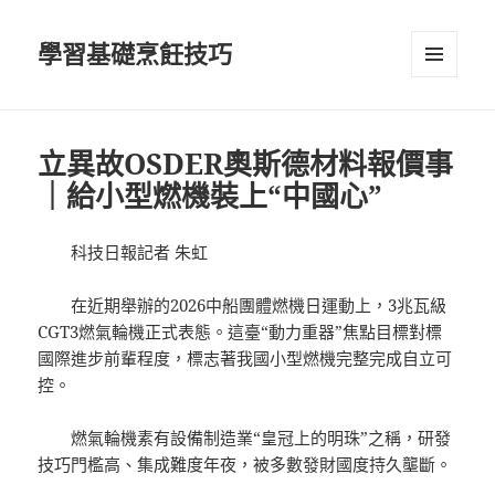
學習基礎烹飪技巧
選單及
小工具
立異故OSDER奧斯德材料報價事
｜給小型燃機裝上“中國心”
科技日報記者 朱虹
在近期舉辦的2026中船團體燃機日運動上，3兆瓦級
CGT3燃氣輪機正式表態。這臺“動力重器”焦點目標對標
國際進步前輩程度，標志著我國小型燃機完整完成自立可
控。
燃氣輪機素有設備制造業“皇冠上的明珠”之稱，研發
技巧門檻高、集成難度年夜，被多數發財國度持久壟斷。