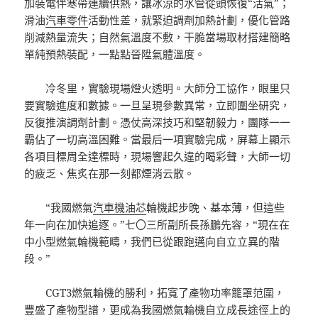
加裝電伴寒帶連續供熱，讓冰涼的水管從頭恢復“活氣”；
滑油
汽車零件
活動性差，就緊迫調劑加熱計劃，優化管路
削減熱量流失；自然氣溫度不敷，干脆當場取材搭建簡略
單純預熱裝配，一點點晉陞氣體溫度。
冷冬里，實驗現場燈火透明。大師分工協作，眼里只
要實驗進度和數據。一旦呈現參數異常，立即圍坐研究，
反復推演調劑計劃。憑仗高深技巧和堅韌毅力，團隊一一
霸佔了一切高溫困難。當最后一項實驗完成，屏幕上顯示
各項目標周全達標時，現場響起久違的喝彩聲，大師一切
的疲乏、焦炙在那一刻都煙消云散。
“我國燃氣
汽車機油芯
輪機起步晚、基本薄，但這些
年一向在加快追逐。”七〇三所副所長孫鵬先容，“現在在
中小型燃氣輪機範疇，我們已從跟跑邁向自立立異的階
段。”
CGT3燃氣輪機的勝利，拓寬了產物功率籠罩范圍，
豐盛了產物型譜，更成為我國燃氣輪機自立成長途徑上的