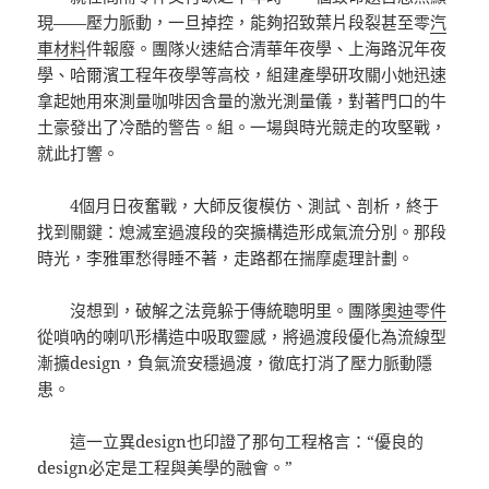
現——壓力脈動，一旦掉控，能夠招致葉片段裂甚至零
汽
車材料
件報廢。團隊火速結合清華年夜學、上海路況年夜
學、哈爾濱工程年夜學等高校，組建產學研攻關小她迅速
拿起她用來測量咖啡因含量的激光測量儀，對著門口的牛
土豪發出了冷酷的警告。組。一場與時光競走的攻堅戰，
就此打響。
4個月日夜奮戰，大師反復模仿、測試、剖析，終于
找到關鍵：熄滅室過渡段的突擴構造形成氣流分別。那段
時光，李雅軍愁得睡不著，走路都在揣摩處理計劃。
沒想到，破解之法竟躲于傳統聰明里。團隊
奧迪零件
從嗩吶的喇叭形構造中吸取靈感，將過渡段優化為流線型
漸擴design，負氣流安穩過渡，徹底打消了壓力脈動隱
患。
這一立異design也印證了那句工程格言：“優良的
design必定是工程與美學的融會。”