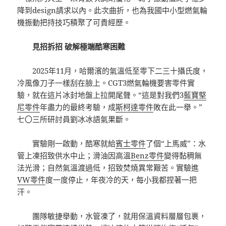
降到design請求以內。此次曲折，也為我國中小型燃氣輪
機振動把持技巧積聚了可貴經歷。
見招拆招 破解極端酷寒困難
2025年11月，哈爾濱的氣溫低至零下二三十攝氏度，
冷風像刀子一樣刮在臉上。CGT3燃氣輪機要害零件實
驗，就在這片冰封地盤上拉開尾聲。“這是對我們3
藍寶堅
尼零件
年盡力的最終考驗，成
斯柯達零件
敗在此一舉。”
七〇三所研討員劉冰冰語氣果斷。
實驗剛一啟動，酷寒就給
賓士零件
了個“上馬威”：水
管上凍招致供水中止；滑油因高溫
Benz零件
變得黏稠無
法光滑；自然氣溫渡過低，招致焚燒異常艱苦。實驗進
VW零件
度一度停止，年夜冷的天，每小我都捏著一把
汗。
團隊敏捷舉動，水管凍了，就用保溫資料層層包裹，