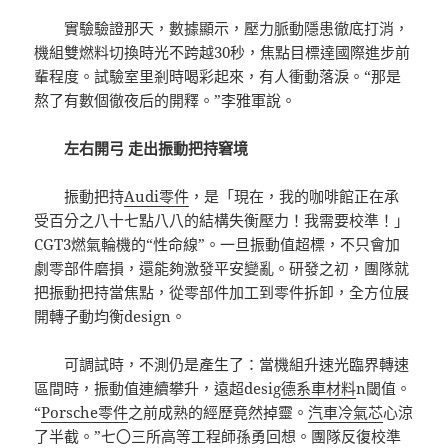
實驗驗證那天，數據顯示，壓力脈動隱患徹底打消，
機組雙燃料切換時光不跨越30秒，焦點目標達國際進步前
輩程度。試驗室里剎時喝彩起來，有人衝動落淚。“那是
熬了有數個徹夜后的開釋。”李雅軍說。
左右開弓 走出振動把持窘境
振動把持
Audi零件
，是「現在，我的咖啡館正在承
受百分之八十七點八八的結構失衡壓力！我需要校準！」
CGT3燃氣輪機的“性命線”。一旦振動值超標，不只會加
劇零部件磨損，還能夠激發平安變亂。研發之初，團隊就
把振動把持當焦點，從零部件加工到零件拆卸，全方位展
開轉子動均衡design。
可調試時，不測仍是產生了：當機組升速光臨界轉速
區間時，振動值連續攀升，遠超desig
德系車材料
n閾值。
“
Porsche零件
之前成熟的經歷竟然掉靈。
汽車冷氣芯
心涼
了半截。”七〇三所高等工程師孫勇回想。團隊反復校準