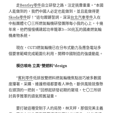
走
Bentley零件
自立研發之路，注定挑釁重重。“本國
人能做到的，我們中國人必定也能做到，並且能做得更
Skoda零件
好！”這句鏗鏘誓詞，深深
台北汽車零件
入在
中船團體七〇三所燃氣輪機研發團隊每小我的心上。十幾
年來，他們慢慢構建起功率籠罩3—50兆瓦的國產燃氣輪
機產物系統。
現在，CGT3燃氣輪機已在分布式動力及應急電站多
個要害範疇完成範圍化利用，開釋中國制造的強盛動能。
模仿嗩吶 立異“雙燃料”design
“
賓利零件
低排放雙燃料燃氣輪機焦點技巧被多數國
度攥著，采購、維護修繕都要看人神色，斷供風險就像懸
在頭頂的一把劍。”回想起研發初期的窘境，七〇三所研
討員李雅軍的語氣照舊凝重。
要打破這種受制于人的局勢，林天秤，那個完美主義