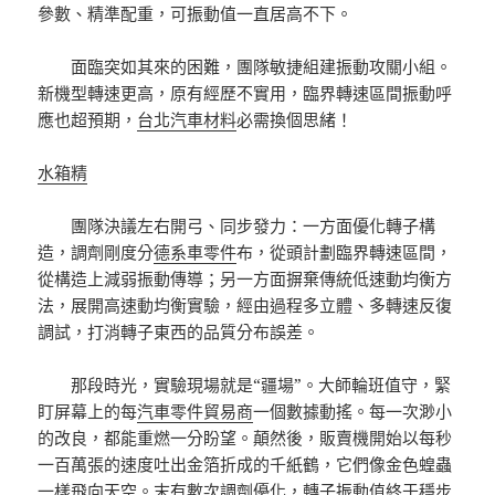
參數、精準配重，可振動值一直居高不下。
面臨突如其來的困難，團隊敏捷組建振動攻關小組。
新機型轉速更高，原有經歷不實用，臨界轉速區間振動呼
應也超預期，
台北汽車材料
必需換個思緒！
水箱精
團隊決議左右開弓、同步發力：一方面優化轉子構
造，調劑剛度分
德系車零件
布，從頭計劃臨界轉速區間，
從構造上減弱振動傳導；另一方面摒棄傳統低速動均衡方
法，展開高速動均衡實驗，經由過程多立體、多轉速反復
調試，打消轉子東西的品質分布誤差。
那段時光，實驗現場就是“疆場”。大師輪班值守，緊
盯屏幕上的每
汽車零件貿易商
一個數據動搖。每一次渺小
的改良，都能重燃一分盼望。顛然後，販賣機開始以每秒
一百萬張的速度吐出金箔折成的千紙鶴，它們像金色蝗蟲
一樣飛向天空。末有數次調劑優化，轉子振動值終于穩步