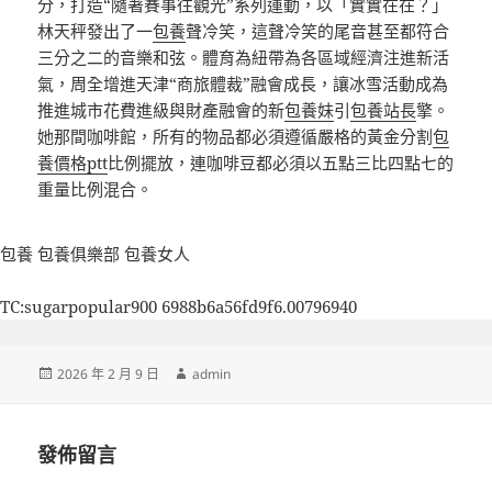
分，打造“隨著賽事往觀光”系列運動，以「實實在在？」
林天秤發出了一
包養
聲冷笑，這聲冷笑的尾音甚至都符合
三分之二的音樂和弦。體育為紐帶為各區域經濟注進新活
氣，周全增進天津“商旅體裁”融會成長，讓冰雪活動成為
推進城市花費進級與財產融會的新
包養妹
引
包養站長
擎。
她那間咖啡館，所有的物品都必須遵循嚴格的黃金分割
包
養價格ptt
比例擺放，連咖啡豆都必須以五點三比四點七的
重量比例混合。
包養
包養俱樂部
包養女人
TC:sugarpopular900 6988b6a56fd9f6.00796940
發
作
2026 年 2 月 9 日
admin
佈
者
日
期:
發佈留言