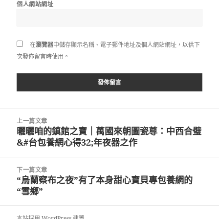
個人網站網址
在
瀏覽器
中儲存顯示名稱、電子郵件地址及個人網站網址，以供下
次發佈留言時使用。
文
上一篇文章
章
曬曬咱的鎮館之寶｜萬國來朝圖瓷尊：中西合璧
上
導
&#台包養網心得32;年夜器之作
一
覽
篇
文
下一篇文章
章:
“烏蘭察布之夜”有了本身甜心寶貝專包養網的
下
“雪鄉”
一
篇
文
本站採用 WordPress 建置