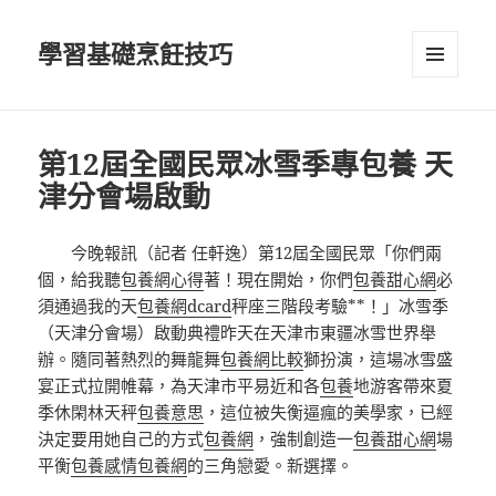
學習基礎烹飪技巧
選單及
小工具
第12屆全國民眾冰雪季專包養 天
津分會場啟動
今晚報訊（記者 任軒逸）第12屆全國民眾「你們兩
個，給我聽
包養網心得
著！現在開始，你們
包養甜心網
必
須通過我的天
包養網dcard
秤座三階段考驗**！」冰雪季
（天津分會場）啟動典禮昨天在天津市東疆冰雪世界舉
辦。隨同著熱烈的舞龍舞
包養網比較
獅扮演，這場冰雪盛
宴正式拉開帷幕，為天津市平易近和各
包養
地游客帶來夏
季休閑林天秤
包養意思
，這位被失衡逼瘋的美學家，已經
決定要用她自己的方式
包養網
，強制創造一
包養甜心網
場
平衡
包養感情
包養網
的三角戀愛。新選擇。