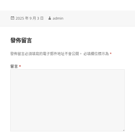
發
作
2025 年 9 月 3 日
admin
佈
者
日
期:
發佈留言
發佈留言必須填寫的電子郵件地址不會公開。
必填欄位標示為
*
留言
*