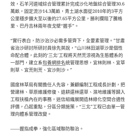
效，石羊河道域綜合管理累計完成沙化地盤綜合管理30.6
萬畝，固定流沙14.3萬畝，青土湖水面從2010年的3平方
公里穩步擴大至以後的27.65平方公里，勝利攔阻了騰格
里、巴丹吉林兩年夜戈壁“握手”。
“實行表白，防沙治沙必需多管齊下，全要素管理。”甘肅
省治沙研討所研討員徐先英說，“山川林田湖草沙是個性
命配合體，此刻的‘三北’工程將天然荒涼視為生態體系的
一部門，建立系
包養網排名
統管理思想，宜林則林、宜草
則草、宜荒則荒、宜沙則沙。”
國度林草局有關擔任人先容，兼顧編制工程成長計劃，把
營建林、草原維護修復、退耕還林還草、濕地維護等歸入
工程扶植內在的事務，迷信組織展開造林綠化空間合適性
評價，凸起重點，分區分類施策，“三北”工程已由單一管
理向體系管理改變。
——握指成拳，強化區域聯防聯治。