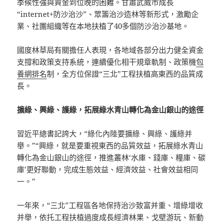
季候性強與資金到位晚的困難。甘肅武威市成長
“internet+防沙治沙”、眾籌治沙造林等新形式，激勵企
業、社團組織等在本地扶植了40多個防沙治沙基地。
國度林草局有關擔任人表現，各地域各部分出力健全資金
支撐和政策支持系統，連續優化相干規章軌制、政策機
包
養網排名
制，全方位保證“三北”工程扶植高東西的品質成
長。
擴綠、興綠、護綠，拓展綠水青山轉化為金山銀山的途徑
習近平總書記誇大，“綠化內陸要擴綠、興綠、護綠并
舉。”“興綠，就是要重視東西的品質效益，拓展綠水青山
轉化為金山銀山的途徑，推進叢林‘水庫、錢庫、糧庫、碳
庫’更好聯動，完成生態效益、經濟效益、社會效益相同
一。”
一年來，“三北”工程區各地保持治沙致富并重、增綠增收
并舉，依托工程扶植過度成長經濟林果、戈壁游玩、新動