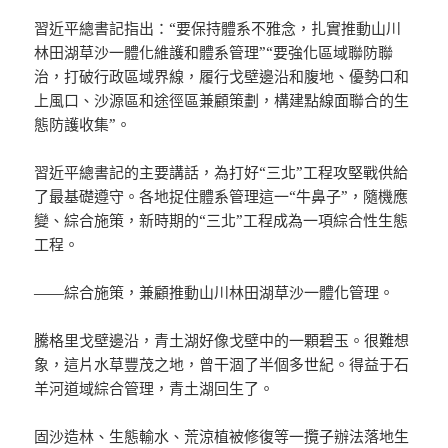
習近平總書記指出：“要保持體系不雅念，扎實推動山川
林田湖草沙一體化維護和體系管理”“要強化區域聯防聯
治，打破行政區域界線，履行戈壁邊沿和腹地、優勢口和
上風口、沙源區和途徑區兼顧策劃，構建點線面聯合的生
態防護收集”。
習近平總書記的主要講話，為打好“三北”工程攻堅戰供給
了最基礎遵守。各地捉住體系管理這一“牛鼻子”，隨機應
變、綜合施策，新時期的“三北”工程成為一項綜合性生態
工程。
——綜合施策，兼顧推動山川林田湖草沙一體化管理。
騰格里戈壁邊沿，青土湖好像戈壁中的一顆碧玉。很難想
象，這片水草豐茂之地，曾干涸了半個多世紀。得益于石
羊河道域綜合管理，青土湖回生了。
固沙造林、生態輸水、荒涼植被修復等一攬子辦法落地生