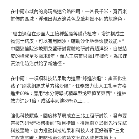
在中衛市域內的烏瑪高速公路四周，一片長千米、寬百米
擺佈的區域，浮現出與周邊黃色戈壁判然不同的灰綠色。
“經由過程在沙面人工接種藍藻等隱花植物，增進構成生
物泥土結皮，可以有用固沙，輔助沙化地盤恢復效能。”
中國迷信院沙坡頭戈壁研討實驗站研討員趙洋說，自然結
皮的構成至多需求8年，而人工培育只需1年擺佈，為加速
荒涼化防治供給了新途徑。
在中衛，一項項科技結果助力這里“綠進沙退”：產業化生
孩子“刷狀網繩式草方格沙障”，任務效力比人工扎草方格
進步60%；應用“水分傳導式精準型戈壁植苗東西”，造林
效力進步1倍，成活率到達85%以上……
強化科技賦能。國度林草局成立三北工程研討院，發布要
害技巧研發“揭榜掛帥”項目榜單、推進樹立15個先行先試
科技窪地，加力推動科技結果和科技人才更好辦事“三北”
工程攻堅戰，把防沙治沙的論文寫在內陸年夜地上。