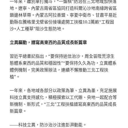
一年來，離別單打獨斗，“一盤棋”防治在三北地域加快落
地。遼寧、內蒙古兩省區協同打造科爾沁沙地南緣跨省區
鎖邊林草帶。內蒙古阿拉善盟、寧夏中衛市、甘肅平易近
勤縣在騰格里戈壁省份接壤處開工扶植10.2萬畝“工程固
沙+人工種草”阻沙生態防地。
立異驅動，譜寫高東西的品質成長新篇章
習近平總書記指出，“要保持迷信治沙，周全晉陞荒涼生
態體系東西的品質和穩固性”“要保持久久為功，立異體系
體例機制，完美政策辦法，連續不懈推動三北工程扶
植”。
一年來，各地域各部分以政策為筆、立異為墨，充足施展
科技立異支持感化，積極摸索以工代賑、央地一起配合等
新機制、新形式，“三北”工程扶植譜寫高東西的品質成長
新篇章。
——科技立異，防沙治沙注進彭湃動能。