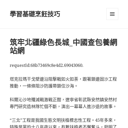
學習基礎烹飪技巧
選單及
小工具
筑牢北疆綠色長城_中國查包養網
站網
requestId:68b73469c8e4d2.69043060.
塔克拉瑪干戈壁邊沿阻擊戰如火如荼，跟著鎖邊固沙工程
推動，一條條阻沙防護帶鎖住沙海。
科爾沁沙地殲滅戰激戰正酣，遼寧省彰武縣安然鎮安然村
專門研究造林隊忙個不斷，演出一幕幕人進沙退的故事。
“三北”工程是我國生態文明扶植標志性工程。45年多來，
特殊是黨的十八年夜以來，有數扶植者不懈奮斗，發明了