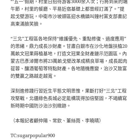
“‘五一’假期，村里日招待游客3000余人次；行將到來的端
午節，村里的餐廳、平易近宿基礎上都曾經訂滿了。”提
起戈壁游玩，中衛市沙坡頭區迎水橋鎮叫鐘村黨支部書記
高東滿臉笑臉。
“三北”工程區各地保持“維護優先、重點修復、過度應用”
的思緒，鼎力成長沙財產。甘肅白銀市在沙化地盤扶植20
萬畝文冠果蒔植基地，打造文冠果全財產鏈示范園區。內
蒙古巴彥淖爾市將23萬畝戈壁改革成精良草場，成長起肉
蓯蓉、釀酒葡萄等特點財產。各地隨機應變，治沙又致富
的雙贏之路越走越寬。
深刻進修踐行習近生平態文明思惟，果斷打好“三北”工程
攻堅戰，北疆綠色長城必定能構筑得加倍堅固，不竭續寫
新時期中國防沙治沙別緻跡。
（本報記者顧仲陽、常欽、董絲雨、李曉晴）
TC:sugarpopular900