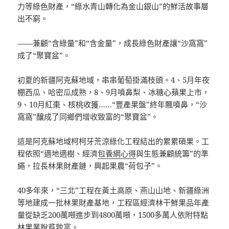
力等綠色財產，“綠水青山轉化為金山銀山”的鮮活故事層
出不窮。
——兼顧“含綠量”和“含金量”，成長綠色財產讓“沙窩窩”
成了“聚寶盆”。
初夏的新疆阿克蘇地域，串串葡萄掛滿枝頭。4、5月年夜
棚西瓜、哈密瓜成熟，8、9月噴鼻梨、冰糖心蘋果上市，
9、10月紅棗、核桃收獲……“豐產果盤”終年飄噴鼻，“沙
窩窩”釀成了同鄉們增收致富的“聚寶盆”。
這是阿克蘇地域柯柯牙荒涼綠化工程結出的累累碩果。工
程依照“適地適樹、經濟
包養網心得
與生態兼顧統籌”的準
繩，拉長林果財產鏈，興起果農“荷包子”。
40多年來，“三北”工程在黃土高原、燕山山地、新疆綠洲
等地建成一批林果財產基地，工程區經濟林干鮮果品年產
量從缺乏200萬噸進步到4800萬噸，1500多萬人依附特點
林果業脫貧致富。