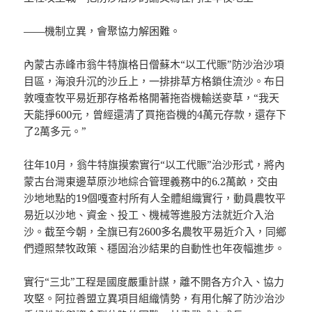
——機制立異，會聚協力解困難。
內蒙古赤峰市翁牛特旗格日僧蘇木“以工代賑”防沙治沙項
目區，海浪升沉的沙丘上，一排排草方格鎖住流沙。布日
敦嘎查牧平易近那存格希格開著拖沓機輸送麥草，“我天
天能掙600元，曾經還清了買拖沓機的4萬元存款，還存下
了2萬多元。”
往年10月，翁牛特旗摸索實行“以工代賑”治沙形式，將內
蒙古台灣東邊草原沙地綜合管理義務中的6.2萬畝，交由
沙地地點的19個嘎查村所有人全體組織實行，動員農牧平
易近以沙地、資金、投工、機械等進股方法就近介入治
沙。截至今朝，全旗已有2600多名農牧平易近介入，同鄉
們遵照禁牧政策、穩固治沙結果的自動性也年夜幅進步。
實行“三北”工程是國度嚴重計謀，離不開各方介入、協力
攻堅。阿拉善盟立異項目組織情勢，有用化解了防沙治沙