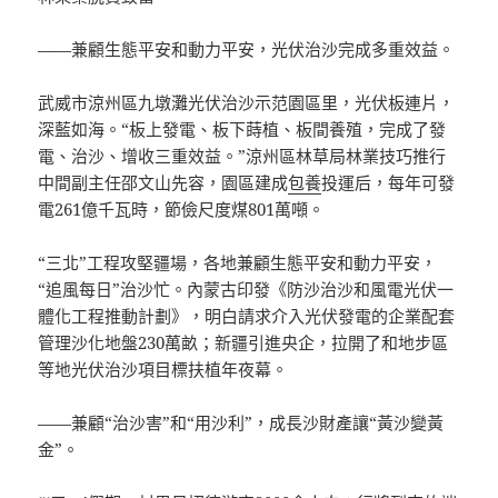
——兼顧生態平安和動力平安，光伏治沙完成多重效益。
武威市涼州區九墩灘光伏治沙示范園區里，光伏板連片，
深藍如海。“板上發電、板下蒔植、板間養殖，完成了發
電、治沙、增收三重效益。”涼州區林草局林業技巧推行
中間副主任邵文山先容，園區建成
包養
投運后，每年可發
電261億千瓦時，節儉尺度煤801萬噸。
“三北”工程攻堅疆場，各地兼顧生態平安和動力平安，
“追風每日”治沙忙。內蒙古印發《防沙治沙和風電光伏一
體化工程推動計劃》，明白請求介入光伏發電的企業配套
管理沙化地盤230萬畝；新疆引進央企，拉開了和地步區
等地光伏治沙項目標扶植年夜幕。
——兼顧“治沙害”和“用沙利”，成長沙財產讓“黃沙變黃
金”。