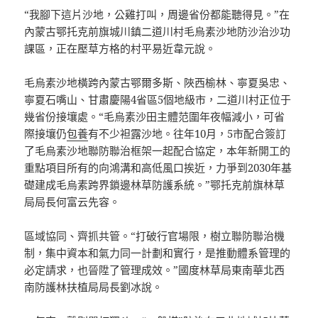
“我腳下這片沙地，公雞打叫，周邊省份都能聽得見。”在
內蒙古鄂托克前旗城川鎮二道川村毛烏素沙地防沙治沙功
課區，正在壓草方格的村平易近韋元說。
毛烏素沙地橫跨內蒙古鄂爾多斯、陜西榆林、寧夏吳忠、
寧夏石嘴山、甘肅慶陽4省區5個地級市，二道川村正位于
幾省份接壤處。“毛烏素沙田主體范圍年夜幅減小，可省
際接壤仍
包養
有不少袒露沙地。往年10月，5市配合簽訂
了毛烏素沙地聯防聯治框架一起配合協定，本年新開工的
重點項目所有的向鴻溝和高低風口挨近，力爭到2030年基
礎建成毛烏素跨界鎖邊林草防護系統。”鄂托克前旗林草
局局長何富云先容。
區域協同、齊抓共管。“打破行官場限，樹立聯防聯治機
制，集中資本和氣力同一計劃和實行，是推動體系管理的
必定請求，也晉陞了管理成效。”國度林草局東南華北西
南防護林扶植局局長劉冰說。