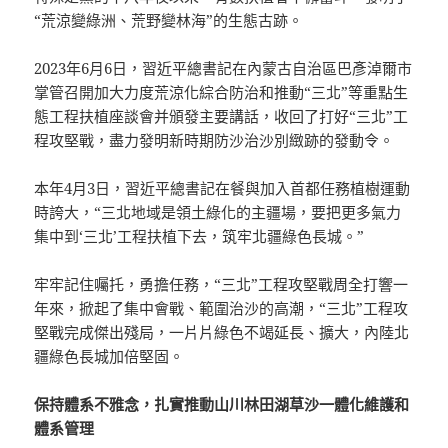
“荒涼變綠洲、荒野變林海”的生態古跡。
2023年6月6日，習近平總書記在內蒙古自治區巴彥淖爾市
掌管召開加大力度荒涼化綜合防治和推動“三北”等重點生
態工程扶植座談會并頒發主要講話，收回了打好“三北”工
程攻堅戰，盡力發明新時期防沙治沙別緻跡的發動令。
本年4月3日，習近平總書記在餐與加入首都任務植樹運動
時誇大，“三北地域是領土綠化的主疆場，要把更多氣力
集中到‘三北’工程扶植下去，筑牢北疆綠色長城。”
牢牢記住囑托，勇擔任務，“三北”工程攻堅戰周全打響一
年來，掀起了集中會戰、範圍治沙的高潮，“三北”工程攻
堅戰完成傑出殘局，一片片綠色不竭延長、擴大，內陸北
疆綠色長城加倍堅固。
保持體系不雅念，扎實推動山川林田湖草沙一體化維護和
體系管理