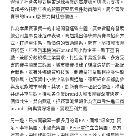
體現了社會各界對廣東足球事業的高度認可與鼎力支撐。
粵超將依托強年夜的贊
藍寶堅尼零件
助商陣容，周全晉陞
賽事的brand影響力與社會價值。
作為本屆賽事獨一的市場開發運營主體，廣東省體育發展
總公司董事長陳旭輝表現，粵超跳出傳統體育賽事招商方
式，打造重生態、新價值的贊助體系。起首，堅持城市聯
賽搭臺，年夜
汽車機油芯
brand與小微企業一路下臺唱
戲，兼顧分歧規模企業需求，打造全平易近參與、多方受
害的賽事商業生態圈。城市聯賽搭建了梯度清楚的一起配
合體系，既有外鄉優質科技類、制造業行業
斯柯達零件
龍
頭參與，也預留中小微企業參與通道，讓鉅細企業都能參
與及賦能城市聯賽。其次，創新賽事一起配合價值，構建
共建共享生態。推動各企業brand與城市聯賽深度綁定、
價值共生、雙向賦能，把賽事流量轉化為
汽車零件進口商
brand口碑與實際增量，實現互利共贏。
另一邊，已拉開戰幕一個多月的粵BA，同樣“吸金力”實
足。李寧集團、東陽光集團、
Benz零件
立白集團、易方
達基金、中國建設銀行、中國電信、溪木源、正佳集團等