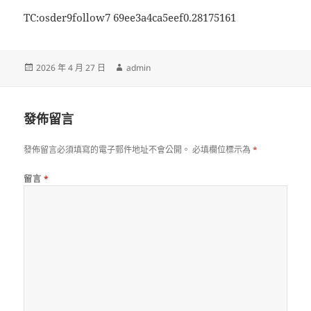
TC:osder9follow7 69ee3a4ca5eef0.28175161
發
作
2026 年 4 月 27 日
admin
佈
者
日
期:
發佈留言
發佈留言必須填寫的電子郵件地址不會公開。
必填欄位標示為
*
留言
*