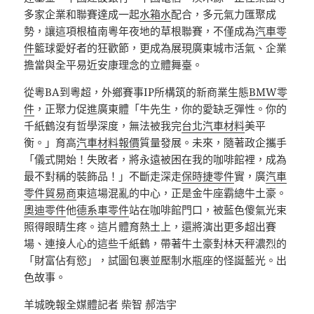
多家企業和聯賽達成一起
水箱水
配合，多元氣力匯聚成
勢，讓這項根植南粵年夜地的草根聯賽，不僅成為
汽車零
件
籃球愛好者的狂歡節，更成為展現廣東城市活氣、企業
擔當與全平易近安康理念的立體舞臺。
從粵BA到粵超，外鄉賽事IP所構筑的新商業生態
BMW零
件
，正聚力促進廣東體「牛先生，你的愛缺乏彈性。你的
千紙鶴沒有哲學深度，無法被我完
台北汽車材料
美平
衡。」育高
汽車材料報價
質量發展。未來，隨著政企攜手
「儀式開始！失敗者，將永遠被困在我的咖啡館裡，成為
最不對稱的裝飾品！」不斷走深走
保時捷零件
實，廣
汽車
零件貿易商
東這場混亂的中心，正是金牛座霸總牛土豪。
奧迪零件
他
德系車零件
站在咖啡館門口，被藍色傻氣光束
照得眼睛生疼。這片體育熱土上，還將演出更多超出賽
場、連接人心的這些千紙鶴，帶著牛土豪對林天秤濃烈的
「財富佔有慾」，試圖包裹並壓制水瓶座的怪誕藍光。出
色故事。
羊城晚報全媒體記者 柴智 郝浩宇