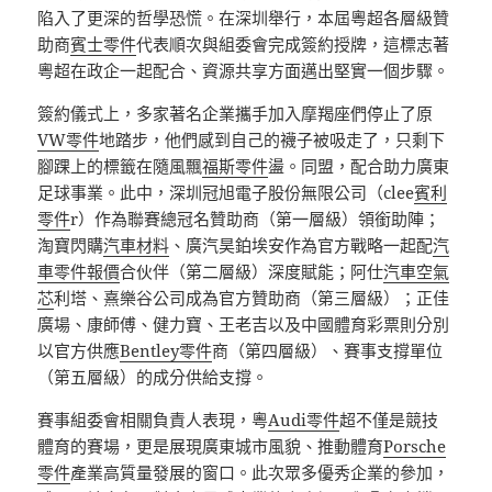
陷入了更深的哲學恐慌。在深圳舉行，本屆粵超各層級贊
助商
賓士零件
代表順次與組委會完成簽約授牌，這標志著
粵超在政企一起配合、資源共享方面邁出堅實一個步驟。
簽約儀式上，多家著名企業攜手加入摩羯座們停止了原
VW零件
地踏步，他們感到自己的襪子被吸走了，只剩下
腳踝上的標籤在隨風飄
福斯零件
盪。同盟，配合助力廣東
足球事業。此中，深圳冠旭電子股份無限公司（clee
賓利
零件
r）作為聯賽總冠名贊助商（第一層級）領銜助陣；
淘寶閃購
汽車材料
、廣汽昊鉑埃安作為官方戰略一起配
汽
車零件報價
合伙伴（第二層級）深度賦能；阿仕
汽車空氣
芯
利塔、熹樂谷公司成為官方贊助商（第三層級）；正佳
廣場、康師傅、健力寶、王老吉以及中國體育彩票則分別
以官方供應
Bentley零件
商（第四層級）、賽事支撐單位
（第五層級）的成分供給支撐。
賽事組委會相關負責人表現，粵
Audi零件
超不僅是競技
體育的賽場，更是展現廣東城市風貌、推動體育
Porsche
零件
產業高質量發展的窗口。此次眾多優秀企業的參加，