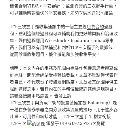
機
包養網VIP
能。平安審計 ：監測異常的三次握手行動，
可以輔助辨認潛伏的平安要挾，如SYN洪水進犯。結論
TCP三次握手是收集通訊中的一個主要經
包養合約
過歷
程，監測這個經過歷程可以輔助我們更好地輿解和治理收
集。經由過程應用Wireshark、tcpdump、nmap等東
西，我們可以有用地捕捉和剖析TCP三次握手的數據包，
從而診斷收集題目、優化機能和加強收集平安。
講明：本文內在的事務及配圖由進駐作
包養意思
者撰寫或
許進駐一起配合網站受權轉錄發載。文章不雅點僅代表作
者自己，不代表電子發熱友網態度。文章及其配圖僅供工
程師進修之用，若有內在的事務侵權或許其他違規題目，
請聯絡接觸本站處置。 告發上訴
TCP三次握手與負載平衡的設置裝備擺設 Balancing）是
一種在多個辦事器之間分派收集流量的技巧，用于進步吞
吐量、可用性和容錯才能。 TCP三次握手 1. 樹立銜接
TCP三次
頒發于 01-06 09:15 •135次瀏覽