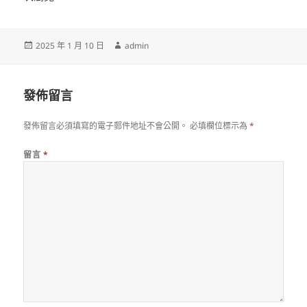
發
作
2025 年 1 月 10 日
admin
佈
者
日
期:
發佈留言
發佈留言必須填寫的電子郵件地址不會公開。
必填欄位標示為
*
留言
*