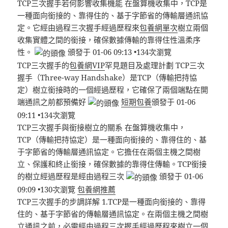
TCP三次握手若何影響收集機能 在盤算機收集中，TCP是
一種面向銜接的、靠得住的、基于字節省的傳輸層通訊協
定。它經由過程三次握手經過歷程來
包養網單次
樹立兩個
收集實體之間的銜接，確保數據傳輸的靠得住性溫柔序
性。
頒發于 01-06 09:13 •134次瀏覽
TCP三次握手的
包養網VIP
罕見題目及處理計劃 TCP三次
握手（Three-way Handshake）是TCP（傳輸把持協
定）樹立銜接時的一個經過歷程，它確保了兩個端點在開
端通訊之前都預備好
短期包養
頒發于 01-06
09:11 •134次瀏覽
TCP三次握手與銜接樹立的關系 在盤算機收集中，
TCP（傳輸把持協定）是一種面向銜接的、靠得住的、基
于字節省的傳輸層通訊協定。它擔任在兩個主機之間樹
立、保護和終止銜接，確保數據的靠得住傳輸。TCP銜接
的樹立經過歷程是經由過程三次
頒發于 01-06
09:09 •130次瀏覽
包養網推薦
TCP三次握手的步調詳解 1.TCP是一種面向銜接的、靠得
住的、基于字節省的傳輸層通訊協定。在兩個主機之間樹
立通訊之前，必需經由過程三次握手經過歷程來樹立一個