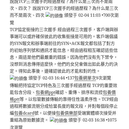
說說TCP三次握手的經過歷程？為什么是三次而不是兩
次、四次？ 說說TCP三次握手的經過歷程？為什么是三次
而不是兩次、四次
頒發于 02-04 11:03 •700次瀏
覽
TCP協定銜接的三次握手 經由過程三次握手，客戶端與辦
事端可以或許確保彼此的收集銜接是可用的。客戶端倡議
的SYN報文和辦事端前往的SYN+ACK報文都包括了對方
的初始序列號和通訊才能信息，經由過程相互確認這些信
息，兩這是他們最嚴重的錯誤，因為他們沒有先下禁令，
沒想到消息傳得這麼快，他們的女兒會做出如此暴力的決
定。得知此事後，邊確認彼此的才能和對的性。
頒發于 02-03 16:44 •137
包養網單次
9次瀏覽
傳輸把持協定TCP特色及三次握手經過歷程 TCP的重要效
能包含分段、
包養網ppt
確認、重傳、排序和流控
包養價
格ptt
等，以包管數據傳輸的靠得住性溫柔序性。TCP經由
過程將數據流朋分成恰當長度的報文段，并對每個段停止
編
包養dcard
號，以便接
包養俱樂部
受端實體順次接受并
重組為原始數據流。
頒發于 02-03 16:38 •1075
次瀏覽