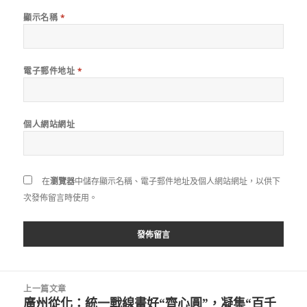
顯示名稱
*
電子郵件地址
*
個人網站網址
在
瀏覽器
中儲存顯示名稱、電子郵件地址及個人網站網址，以供下
次發佈留言時使用。
文
上一篇文章
章
廣州從化：統一戰線畫好“齊心圓”，凝集“百千
上