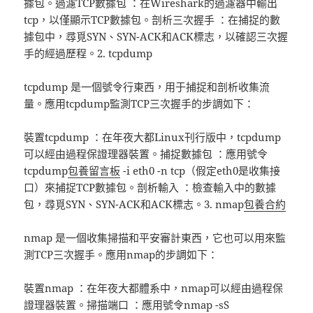
據包。過濾TCP數據包 ：在Wireshark的過濾器中輸出
tcp，以僅顯示TCP數據包。剖析三次握手 ：在捕捉的數
據包中，尋覓SYN、SYN-ACK和ACK標志，以確認三次握
手的經過歷程。2. tcpdump
tcpdump 是一個號令行東西，用于捕捉和剖析收集流
量。應用tcpdump監測TCP三次握手的步調如下：
裝置tcpdump ：在年夜大都Linux刊行版中，tcpdump
可以經由過程保證理器裝置。捕捉數據包 ：應用號令
tcpdump
包養留言板
-i eth0 -n tcp（假定eth0是收集接
口）來捕捉TCP數據包。剖析輸入 ：檢查輸入中的數據
包，尋覓SYN、SYN-ACK和ACK標志。3. nmap
包養合約
nmap 是一個收集掃描和平安審計東西，它也可以用來監
測TCP三次握手。應用nmap的步調如下：
裝置nmap ：在年夜大都體系中，nmap可以經由過程保
證理器裝置。掃描端口 ：應用號令nmap -sS