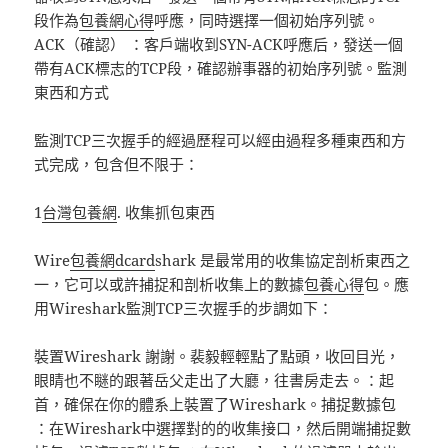
段作為
包養網心得
呼應，同時選擇一個初始序列號。
ACK（確認） ：客戶端收到SYN-ACK呼應后，發送一個
帶有ACK標志的TCP段，確認辦事器的初始序列號。監測
東西和方式
監測TCP三次握手的經過歷程可以經由過程多種東西和方
式完成，包含但不限于：
1
台灣包養網
. 收集抓包東西
Wire
包養網dcard
shark 是最常用的收集協定剖析東西之
一，它可以或許捕捉和剖析收集上的數據
包養心得
包。應
用Wireshark監測TCP三次握手的步調如下：
裝置Wireshark 謝謝。裴毅輕輕點了點頭，收回目光，
眼睛也不瞇的跟著岳父走出了大廳，往書房走去。：起
首，確保在你的體系上裝置了Wireshark。捕捉數據包
：在Wireshark中選擇對的的收集接口，然后開端捕捉數