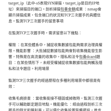
target_ip（此中-sS表現SYN掃描，target_ip是目的IP地
址）來掃描目的端口。剖析掃描
包養金額
成果 ：nmap會
顯示掃描成果，包含端口的狀況和TCP三次握手的具體信
息。監測TCP三次握手的留意事項
在監測TCP三次握手時，需求留意以下幾點：
權限 ：在某些體系中，捕捉收集數據包能夠需求治理員權
限。機能影響 ：大批捕捉數據包能夠會對收集機能發生影
響，特殊是在高流量的收集中。隱私和法令
包養dcard
題
目 ：在某些情形下，未經受權捕捉收集數據包能夠觸及隱
私和法令題目。利用場景
監測TCP三次握手的經過歷程在多種利用場景中都很是有
效：
收集毛病排查 ：當收集銜接不穩固或掉敗時，監測三次握
手可以輔助斷定題目地點。機能優化 ：經由過程剖析三次
握手的時光和勝利率，可以優化收集設置裝備擺設，進步