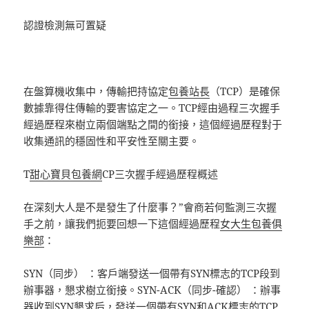
認證檢測無可置疑
在盤算機收集中，傳輸把持協定
包養站長
（TCP）是確保
數據靠得住傳輸的要害協定之一。TCP經由過程三次握手
經過歷程來樹立兩個端點之間的銜接，這個經過歷程對于
收集通訊的穩固性和平安性至關主要。
T
甜心寶貝包養網
CP三次握手經過歷程概述
在深刻大人是不是發生了什麼事？”會商若何監測三次握
手之前，讓我們扼要回想一下這個經過歷程
女大生包養俱
樂部
：
SYN（同步） ：客戶端發送一個帶有SYN標志的TCP段到
辦事器，懇求樹立銜接。SYN-ACK（同步-確認） ：辦事
器收到SYN懇求后，發送一個帶有SYN和ACK標志的TCP