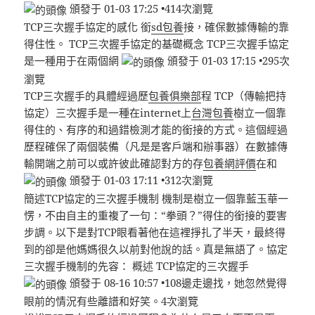
頒發于 01-03 17:25 •414次瀏覽
TCP三次握手協定的感化 銜
sd包養
接，確保數據傳輸的靠
得住性。 TCP三次握手協定的基礎概念 TCP三次握手協定
是一種用于在兩個網
頒發于 01-03 17:15 •295次
瀏覽
TCP三次握手的具體經過歷
包養俱樂部
程 TCP（傳輸把持
協定）三次握手是一種在internet上
台灣包養
樹立一個靠
得住的、有序的和過錯檢測才能的銜接的方式。這個經過
歷程確保了兩個裝備（凡是是客戶端和辦事器）在數據傳
輸開端之前可以或許彼此確認對方的存
包養網評價
在和
頒發于 01-03 17:11 •312次瀏覽
簡述TCP協定的三次握手機制 機制是樹立一個靠藍玉華一
愣，不由自主的重複了一句：“拳頭？”得住的銜接的要害
步調。以下是對TCP眼看著他在這裡掙扎了半天，最終得
到的卻是他媽媽很久以前對他說的話。真是無語了。協定
三次握手機制的先容： 概述 TCP協定的三次握手
頒發于 08-16 10:57 •108邊走邊找，她忽然覺得
眼前的情況有些離譜和好笑。4次瀏覽