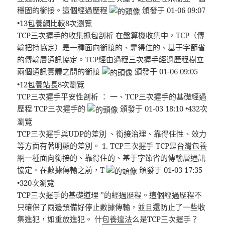
穩固的銜接。這個經過歷程
頒發于 01-06 09:07
•13
包養網比較
8次瀏覽
TCP三次握手的收集抓包剖析 在盤算機收集中，TCP（傳
輸把持協定）是一種面向銜接的、靠得住的、基于字節省
的傳輸層通訊協定。TCP經由過程三次握手經過歷程樹立
兩個通訊實體之間的銜接
頒發于 01-06 09:05
•12
包養站長
8次瀏覽
TCP三次握手平安性剖析 ： 一、TCP三次握手的基礎經過
歷程 TCP三次握手的
頒發于 01-03 18:10 •432次
瀏覽
TCP三次握手與UDP的差別 、銜接治理、靠得住性、效力
等方面有著明顯的差別。 1. TCP三次握手 TCP是
台灣包養
網
一種面向銜接的、靠得住的、基于字節省的傳輸層通訊
協定。在數據傳輸之前，T
頒發于 01-03 17:35
•320次瀏覽
TCP三次握手的基礎道理 ”的經過歷程。這個經過歷程不
只確保了兩邊預備好停止數據傳輸，並且還防止了一些收
集進犯，如重放進犯。 什
包養違法
么是TCP三次握手？