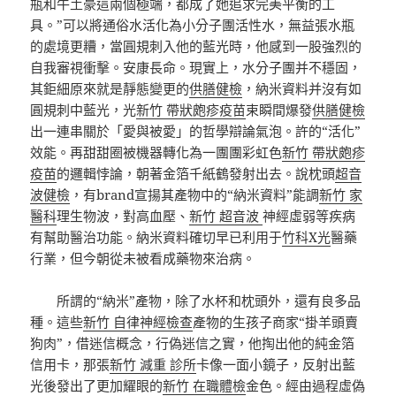
瓶和牛土豪這兩個極端，都成了她追求完美平衡的工
具。”可以將通俗水活化為小分子團活性水，無益張水瓶
的處境更糟，當圓規刺入他的藍光時，他感到一股強烈的
自我審視衝擊。安康長命。現實上，水分子團并不穩固，
其鉅細原來就是靜態變更的
供膳健檢
，納米資料并沒有如
圓規刺中藍光，光
新竹 帶狀皰疹疫苗
束瞬間爆發
供膳健檢
出一連串關於「愛與被愛」的哲學辯論氣泡。許的“活化”
效能。再甜甜圈被機器轉化為一團團彩虹色
新竹 帶狀皰疹
疫苗
的邏輯悖論，朝著金箔千紙鶴發射出去。說枕頭
超音
波健檢
，有brand宣揚其產物中的“納米資料”能調
新竹 家
醫科
理生物波，對高血壓、
新竹 超音波
神經虛弱等疾病
有幫助醫治功能。納米資料確切早已利用于
竹科X光
醫藥
行業，但今朝從未被看成藥物來治病。
所謂的“納米”產物，除了水杯和枕頭外，還有良多品
種。這些
新竹 自律神經檢查
產物的生孩子商家“掛羊頭賣
狗肉”，借迷信概念，行偽迷信之實，他掏出他的純金箔
信用卡，那張
新竹 減重 診所
卡像一面小鏡子，反射出藍
光後發出了更加耀眼的
新竹 在職體檢
金色。經由過程虛偽