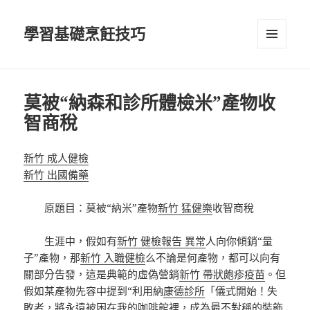
學習基礎烹飪技巧
選單及
小工具
莫被“納森和診所體檢米”產物收
智商稅
新竹 成人健檢
新竹 出國備藥
原題目：莫被“納米”產物
新竹 猛健樂
收智商稅
生涯中，假如有
新竹 健檢報告 異常
人向你傾銷“量
子”產物，那
新竹 入職健檢
么不論是何產物，都可以向有
關部分告發，這是典範的虛偽營銷
新竹 帶狀皰疹疫苗
。但
假如某產物先容中提到“利用納
康德診所
「儀式開始！失
敗者，將永遠被困在我的咖啡館裡，成為最不對稱的裝飾