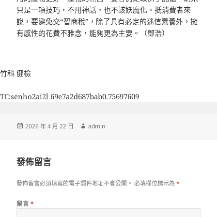
只是一項技巧，不用神話，也不該妖魔化。抵消費者來
說，要避免交“智商稅”，除了具有必定的迷信素養外，擁
有感性的花費不雅念，能夠更為主要。（
鄧浩
）
竹科 健檢
TC:senho2ai2l 69e7a2d687bab0.75697609
發
作
2026 年 4 月 22 日
admin
佈
者
日
期:
發佈留言
發佈留言必須填寫的電子郵件地址不會公開。
必填欄位標示為
*
留言
*