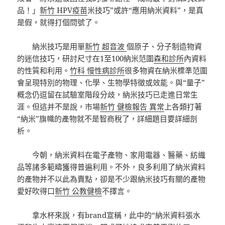
品！」
新竹 HPV疫苗
米技巧”或許“應用納米資料”，是真
是假，就得打個問號了。
納米技巧是用單
新竹 超音波
個原子、分子制造物資
的迷信技巧，研討尺寸在1至100納米范圍
森和診所
內資料
的性質和利用。
竹科 慢性病診所
很多物資在納米標準范圍
會呈現特別的物理、化學、生物學特徵或效能。與“量子”
概念仍逗留在試驗室階段分歧，納米技巧已走進日常生
涯。但這并不是說，市場
新竹 健檢報告 異常
上各類打著
“納米”旗幟的產物就不是智商稅了，詳細題目要詳細剖
析。
今朝，納米資料在電子產物、家用電器、醫藥、紡織
品等諸多範疇獲得普遍利用。不外，良多利用了納米資料
的產物并不以此為賣點，卻是不少跟納米技巧有關的產物
愛好吹得口
新竹 公教健檢
不擇言。
拿水杯來說，有brand宣稱，此中的“納米資料張水