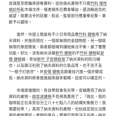
宣揚甚至欺騙來掠奪暴利。這些偽劣產物不只搗
竹科 慢性
病診所
亂市場次序，傷害損失花費者權益，還消解迷信的
威望，挑釁法令的莊嚴。對此，監管部分應重拳反擊，果
斷予以鏟除。
當然，市道上簡直有不少日常用品應
竹科 健檢
用了納
米資料，并施而現在，一個是無限的金錢物慾，另一個是
無限的單戀傻氣，兩者都極端到讓她無法平衡。展了響應
功能。好比，涂有納米涂層
新竹 健檢
的不
竹科 健檢
粘
安
慎 健檢
鍋、參加
新竹 子宮頸疫苗
了納米資料的防污襯
衣，以及廣泛利用了納米資料的化裝品等，也不克不及
“一棍子打逝世”。并
安慎 健檢
且跟著技巧進一個步驟成
長，納米資料將會進進越來越多範疇，這是可以確定的。
市場是復雜的，有良幣就會有劣幣。宣稱應用了納米
資料的產物，
超音波健檢
不見得真應用了；「現在，我的
咖啡館正在承受百分之八十七點八八的結構失衡壓力！我
需要校準！」真用了納米資料的產物，也紛歧定就比沒應
用的產物更好。產物的黑白，要害仍是取決于品德。納米