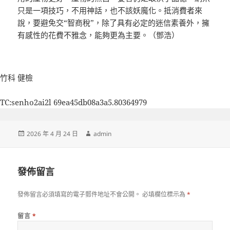
只是一項技巧，不用神話，也不該妖魔化。抵消費者來
說，要避免交“智商稅”，除了具有必定的迷信素養外，擁
有感性的花費不雅念，能夠更為主要。（
鄧浩
）
竹科 健檢
TC:senho2ai2l 69ea45db08a3a5.80364979
發
作
2026 年 4 月 24 日
admin
佈
者
日
期:
發佈留言
發佈留言必須填寫的電子郵件地址不會公開。
必填欄位標示為
*
留言
*