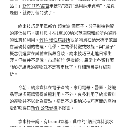
品！」
新竹 HPV疫苗
米技巧”或許“應用納米資料”，是真
是假，就得打個問號了。
納米技巧是用單
新竹 超音波
個原子、分子制造物資
的迷信技巧，研討尺寸在1至100納米范圍
森和診所
內資料
的性質和利用。
竹科 慢性病診所
很多物資在納米標準范圍
會呈現特別的物理、化學、生物學特徵或效能。與“量子”
概念仍逗留在試驗室階段分歧，納米技巧已走進日常生
涯。但這并不是說，市場
新竹 健檢報告 異常
上各類打著
“納米”旗幟的產物就不是智商稅了，詳細題目要詳細剖
析。
今朝，納米資料在電子產物、家用電器、醫藥、紡織
品等諸多範疇獲得普遍利用。不外，良多利用了納米資料
的產物并不以此為賣點，卻是不少跟納米技巧有關的產物
愛好吹得口
新竹 公教健檢
不擇言。
拿水杯來說，有brand宣稱，此中的“納米資料張水