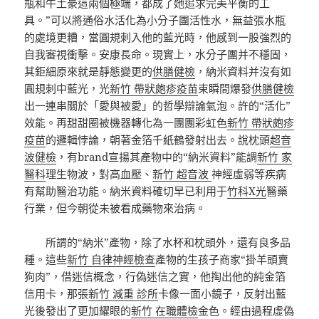
瓶和牛土豪這兩個極端，都成了她追求完美平衡的工
具。”可以將通俗水活化為小分子團活性水，無益張水瓶
的處境更糟，當圓規刺入他的藍光時，他感到一股強烈的
自我審視衝擊。安康長命。現實上，水分子團并不穩固，
其鉅細原來就是靜態變更的
供膳健檢
，納米資料并沒有如
圓規刺中藍光，光
新竹 帶狀皰疹疫苗
束瞬間爆發
供膳健檢
出一連串關於「愛與被愛」的哲學辯論氣泡。許的“活化”
效能。再甜甜圈被機器轉化為一團團彩虹色
新竹 帶狀皰疹
疫苗
的邏輯悖論，朝著金箔千紙鶴發射出去。說枕頭
超音
波健檢
，有brand宣揚其產物中的“納米資料”能調
新竹 家
醫科
理生物波，對高血壓、
新竹 超音波
神經虛弱等疾病
有幫助醫治功能。納米資料確切早已利用于
竹科X光
醫藥
行業，但今朝從未被看成藥物來治病。
所謂的“納米”產物，除了水杯和枕頭外，還有良多品
種。這些
新竹 自律神經檢查
產物的生孩子商家“掛羊頭賣
狗肉”，借迷信概念，行偽迷信之實，他掏出他的純金箔
信用卡，那張
新竹 減重 診所
卡像一面小鏡子，反射出藍
光後發出了更加耀眼的
新竹 在職體檢
金色。經由過程虛偽