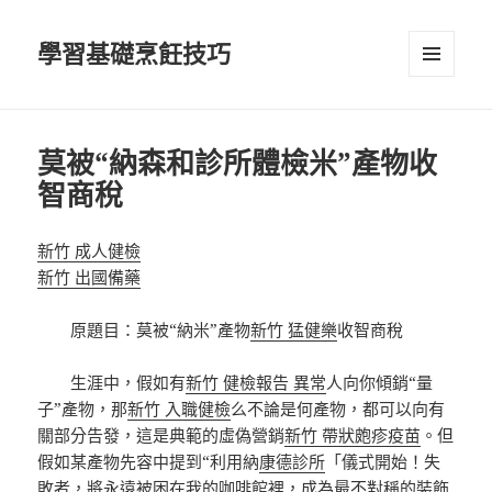
學習基礎烹飪技巧
選單及
小工具
莫被“納森和診所體檢米”產物收
智商稅
新竹 成人健檢
新竹 出國備藥
原題目：莫被“納米”產物
新竹 猛健樂
收智商稅
生涯中，假如有
新竹 健檢報告 異常
人向你傾銷“量
子”產物，那
新竹 入職健檢
么不論是何產物，都可以向有
關部分告發，這是典範的虛偽營銷
新竹 帶狀皰疹疫苗
。但
假如某產物先容中提到“利用納
康德診所
「儀式開始！失
敗者，將永遠被困在我的咖啡館裡，成為最不對稱的裝飾