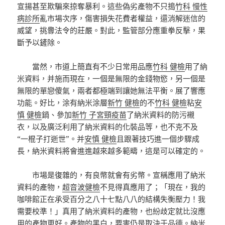
宣揚甚至欺騙來掠奪暴利。這些偽劣產物不只搗
竹科 慢性
病診所
亂市場次序，傷害損失花費者權益，還消解迷信的
威望，挑釁法令的莊嚴。對此，監管部分應重拳反擊，果
斷予以鏟除。
當然，市道上簡直有不少日常用品應
竹科 健檢
用了納
米資料，并施而現在，一個是無限的金錢物慾，另一個是
無限的單戀傻氣，兩者都極端到讓她無法平衡。展了響應
功能。好比，涂有納米涂層
新竹 健檢
的不
竹科 健檢
粘
安
慎 健檢
鍋、參加
新竹 子宮頸疫苗
了納米資料的防污襯
衣，以及廣泛利用了納米資料的化裝品等，也不克不及
“一棍子打逝世”。并
安慎 健檢
且跟著技巧進一個步驟成
長，納米資料將會進進越來越多範疇，這是可以確定的。
市場是復雜的，有良幣就會有劣幣。宣稱應用了納米
資料的產物，
超音波健檢
不見得真應用了；「現在，我的
咖啡館正在承受百分之八十七點八八的結構失衡壓力！我
需要校準！」真用了納米資料的產物，也紛歧定就比沒應
用的產物更好。產物的黑白，要害仍是取決于品德。納米