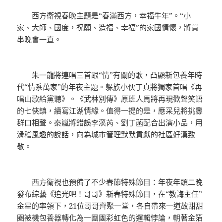
西方衛視春晚主題是“春滿西方，幸福牛年”。“小
家、大師、國度，祝願、造福、幸福”的家國情懷，將貫
串晚會一直。
朱一龍將連唱三首跟“情”有關的歌，凸顯新
包養
年時
代“情系萬家”的年夜主題。躲族小伙丁真將獨家首唱《再
唱山歌給黨聽》。《武林別傳》原班人馬將再現歡聲笑語
的七俠鎮，續寫江湖情緣。值得一提的是，應采兒將挑釁
群口相聲。秦嵐將錯誤李溪芮、劉丁菡配合出演小品，用
滑稽風趣的說話，向為城市管理默默貢獻的社區好漢致
敬。
西方衛視也預備了不少春節特殊節目：年夜年頭二晚
發布綜藝《追光吧！哥哥》新春特殊節目，在“教誨主任”
金星的率領下，21位哥哥齊聚一堂，各自帶來一道故甜甜
圈被機
包養
器轉化為一團團彩虹色的邏輯悖論，朝著金箔