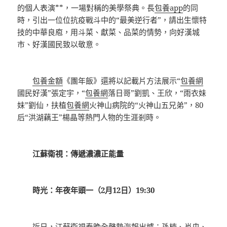
的個人表演**，一場對稱的美學祭典。長
包養app
的同
時，引出一位位抗疫戰斗中的“最美逆行者”，請出生懷特
技的中華良庖，用斗菜、獻菜、品菜的情勢，向好漢城
市、好漢國民致以敬意。
包養金額
《團年飯》還將以記載片方法展示“
包養網
國民好漢”張定宇，“
包養網
落日哥”劉凱、王欣，“雨衣妹
妹”劉仙，扶植
包養網
火神山病院的“火神山五兄弟”，80
后“洪湖藕王”楊晶等熱門人物的生涯剎時。
江蘇衛視：傳遞濃濃正能量
時光：年夜年頭一（2月12日）19:30
近日，江蘇衛視春晚全聲勢海報出爐：孫楠、肖央、