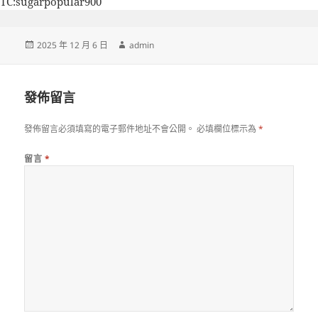
TC:sugarpopular900
發
作
2025 年 12 月 6 日
admin
佈
者
日
期:
發佈留言
發佈留言必須填寫的電子郵件地址不會公開。
必填欄位標示為
*
留言
*