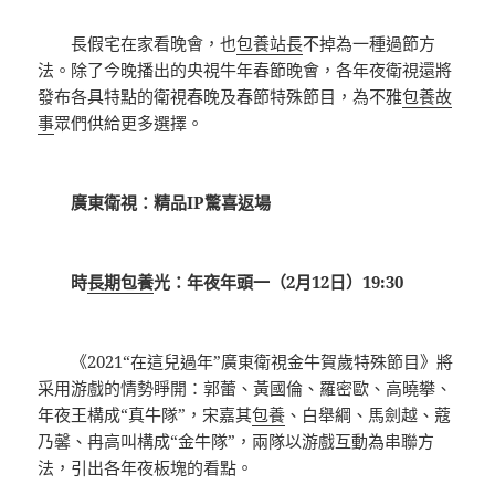
長假宅在家看晚會，也
包養站長
不掉為一種過節方
法。除了今晚播出的央視牛年春節晚會，各年夜衛視還將
發布各具特點的衛視春晚及春節特殊節目，為不雅
包養故
事
眾們供給更多選擇。
廣東衛視：精品IP驚喜返場
時
長期包養
光：年夜年頭一（2月12日）19:30
《2021“在這兒過年”廣東衛視金牛賀歲特殊節目》將
采用游戲的情勢睜開：郭蕾、黃國倫、羅密歐、高曉攀、
年夜王構成“真牛隊”，宋嘉其
包養
、白舉綱、馬劍越、蔻
乃馨、冉高叫構成“金牛隊”，兩隊以游戲互動為串聯方
法，引出各年夜板塊的看點。