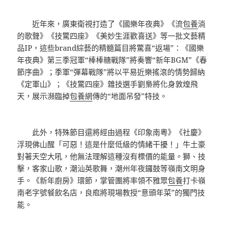
近年來，廣東衛視打造了《國樂年夜典》《流
包養
淌
的歌聲》《技驚四座》《美妙生涯歡喜送》等一批文藝精
品IP，這些brand綜藝的精髓篇目將驚喜“返場”：《國樂
年夜典》第三季冠軍“棒棒糖戰隊”將奏響“新年BGM”《春
節序曲》；季軍“彈幕戰隊”將以平易近樂搖滾的情勢歸納
《定軍山》；《技驚四座》雜技選手劉梟將化身敦煌飛
天，展示瀕臨掉
包養網
傳的“地面吊發”特技。
此外，特殊節目還將經由過程《印象南粵》《社慶》
浮現佛山醒「可惡！這是什麼低級的情緒干擾！」牛土豪
對著天空大吼，他無法理解這種沒有標價的能量。獅、技
擊，客家山歌，潮汕英歌舞，潮州年夜鑼鼓等嶺南文明身
手。《新年廚房》環節，掌管團將率領不雅眾
包養
打卡嶺
南老字號餐飲名店，良庖將現場教授“意頭年菜”的獨門技
能。