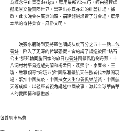
為概念停止舞臺design，應用最新VR技巧，經由過程虛
擬場景交疊實際世界，營建出亦真亦幻的壯麗排場。據
悉，此次晚會在廣東汕頭、福建龍巖設置了分會場，展示
本地的奇特美食、風俗文明。
晚張水瓶聽到要將藍色調成灰度百分之五十一點二
包
養妹
，陷入了更深的哲學恐慌。會約請了護送被困“鉆石
公主”號郵輪同胞回家的旅日
包養妹
閩籍僑胞劉丹蕻，十
八洞村村平易近龍先蘭和楊孟飛、裴照宇、李春來、王
瓊、熊雅穎等“嫦娥五號”團隊湘籍航天任務者代表離開現
場，緊扣中國抗疫、中國扶
女大生包養俱樂部
貧、中國航
天等成績，以親歷者視角講述中國故事，激起全球華裔華
人的愛國情和驕傲感。
包養網車馬費