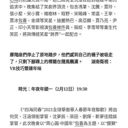
追求中。晚集結了笑劇界頂流，包含馮鞏、沈騰、賈玲、
張小斐、宋小寶、楊樹林、程野、宋曉峰、常遠、王寧、
賈冰
包養
、金靖等笑星。迪麗熱巴、高亞麟、賈乃亮、尹
正、印小天等影視演
包養條件
員，薇婭、李雪琴等重生代
笑匠，將與傳統笑星“跨界”一起配合。
摩羯座們停止了原地踏步，他們感到自己的襪子被吸走
了，只剩下腳踝上的標籤在隨風飄盪。 湖南衛視：
VR技巧營建年味
時光：年夜年頭一（2月12日）19:30
《“四海同春”2021全球華裔華人春節年夜聯歡》將由
何炅、汪涵領銜掌管，沈夢辰、梁田、劉燁、靳夢佳錯誤
掌管。此次晚會以“齊心圓·中國年”
包養
為主題，以“醒獅”