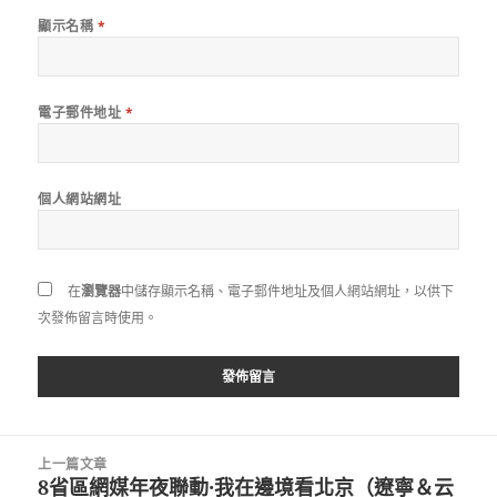
顯示名稱
*
電子郵件地址
*
個人網站網址
在
瀏覽器
中儲存顯示名稱、電子郵件地址及個人網站網址，以供下
次發佈留言時使用。
文
上一篇文章
章
8省區網媒年夜聯動·我在邊境看北京（遼寧＆云
上