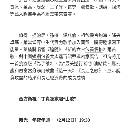
賈冰、萬茜、周深、王子異、霍尊、鄭云龍、劉謙、祖海
等藝人將攜手為不雅眾帶來表演。
值得一提的是，孫楠、溫兆倫、祖
包養合約
海、降央
卓瑪、嚴當當等中生代實力歌手加入同盟，將傳遞濃濃正
能量。孫楠將唱響《追隨》《新的六合
包養價格
》兩首
歌，對中國
短期包養
共產黨百韶華誕密意廣告。祖海將用
一首抗疫版《為了誰》，為“最美逆行者”加油點贊。鄭云
龍和嚴當當分辨用歌曲《這一天》《長江之歌》，展示脫
貧攻堅的結果和長江經濟帶的成長成績。
西方衛視：丁真獨家唱“山歌”
時光：年夜年頭一（2月12日）19:30