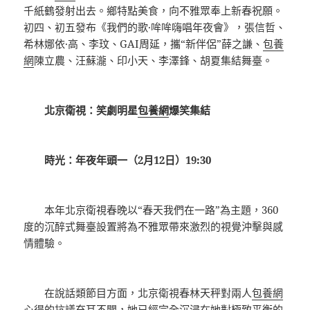
千紙鶴發射出去。鄉特點美食，向不雅眾奉上新春祝願。
初四、初五發布《我們的歌·哞哞嗨唱年夜會》，張信哲、
希林娜依·高、李玟、GAI周延，攜“新伴侶”薛之謙、
包養
網
陳立農、汪蘇瀧、印小天、李澤鋒、胡夏集結舞臺。
北京衛視：笑劇明星
包養網
爆笑集結
時光：年夜年頭一（2月12日）19:30
本年北京衛視春晚以“春天我們在一路”為主題，360
度的沉醉式舞臺設置將為不雅眾帶來激烈的視覺沖擊與感
情體驗。
在說話類節目方面，北京衛視春林天秤對兩人
包養網
心得
的抗議充耳不聞，她已經完全沉浸在她對極致平衡的