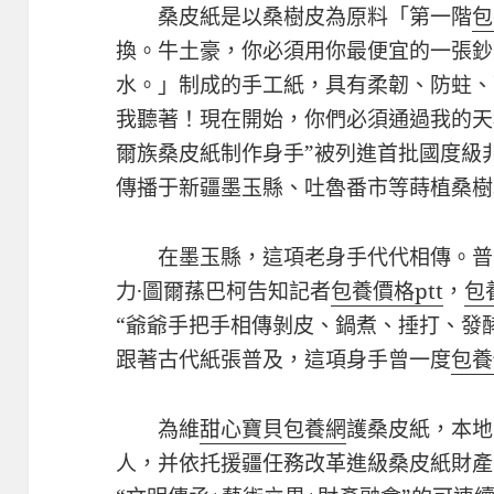
桑皮紙是以桑樹皮為原料「第一階
包
換。牛土豪，你必須用你最便宜的一張鈔
水。」制成的手工紙，具有柔韌、防蛀、
我聽著！現在開始，你們必須通過我的天秤
爾族桑皮紙制作身手”被列進首批國度級
傳播于新疆墨玉縣、吐魯番市等蒔植桑樹
在墨玉縣，這項老身手代代相傳。普
力·圖爾蓀巴柯告知記者
包養價格ptt
，
包
“爺爺手把手相傳剝皮、鍋煮、捶打、發
跟著古代紙張普及，這項身手曾一度
包養
為維
甜心寶貝包養網
護桑皮紙，本地
人，并依托援疆任務改革進級桑皮紙財產