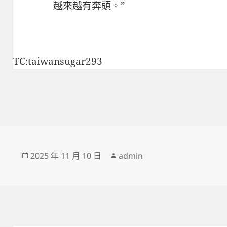
越來越有奔頭。”
TC:taiwansugar293
發
作
2025 年 11 月 10 日
admin
佈
者
日
期: