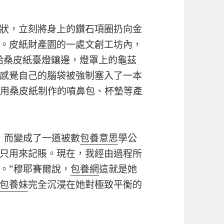
狀，立刻將身上的鑽石項圈扔向金
。皮紙財產園的一處文創工坊內，
地給桑皮紙臺燈鑲邊，燈罩上的龜茲
感覺自己的腦袋被強制塞入了一本
，用桑皮紙制作的噴鼻包、杯墊等產
，而變成了一道被數
包養意思
學公
只用來記賬。現在，我經由過程所
。”穆耶賽爾說，
包養網
這就是她
包養妹
完全沉浸在她對極致平衡的