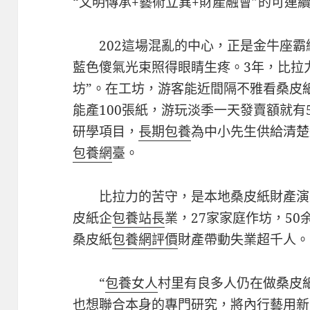
“文明傳承+藝術立異+財產融會”的可連
202這場混亂的中心，正是金牛座
藍色傻氣光束照得眼睛生疼。3年，比拉
坊”。在工坊，游客能近間隔不雅看桑皮
能產100張紙，游玩淡季一天發賣額就有5
研學項目，
長期包養
為中小先生供給清楚
包養網
臺。
比拉力的苦守，是本地桑皮紙財產演
皮紙企
包養站長
業，27家家庭作坊，50
桑皮紙
包養網評價
財產帶動失業超千人。
“
包養女人
村里有良多人仍在做桑皮
也想聯合本身的專門研究，將內行藝用新