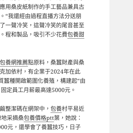
應用桑皮紙制作的手工藝品兼具古
。“我還經由過程直播方法分送朋
了一聲冷笑，這聲冷笑的尾音甚至
。程和製品，吸引不少花費
包養甜
包養網推薦
點原料，桑蠶財產與桑
克加依村，有企業于2024年在此
質蠶種開啟範圍化養殖，構建起“由
固定員工月薪最高達5000元。
繭整潔碼在網架中，
包養
村平易近
練地采摘桑
包養價格ptt
葉，她說：
000元，還學會了養蠶技巧，日子