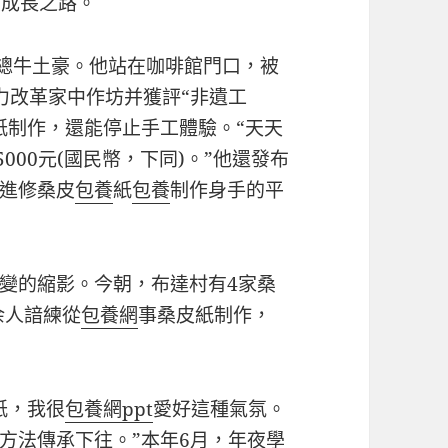
續成長之路。
霸總牛土豪。他站在咖啡館門口，被
力改革家中作坊并獲評“非遺工
紙制作，還能停止手工體驗。“天天
000元(國民幣，下同)。”他還發布
進修桑皮
包養
紙
包養
制作身手的平
變的縮影。今朝，布達村有4家桑
余人諳練從
包養網
事桑皮紙制作，
紙，我很
包養網ppt
愛好這種氣氛。
方法傳承下往。”本年6月，年夜學