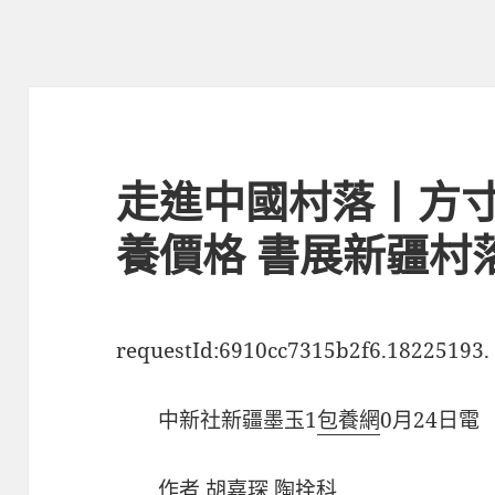
走進中國村落丨方
養價格 書展新疆村
requestId:6910cc7315b2f6.18225193.
中新社新疆墨玉1
包養網
0月24日電
作者 胡嘉琛 陶拴科