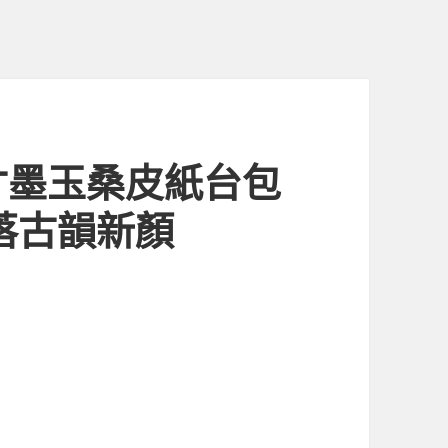
寸墨玉桑皮紙台包
落古韻新顏