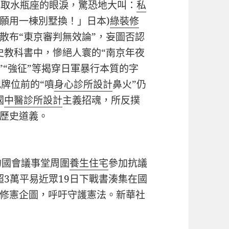
票換取水瓶座的眼淚，驚恐地大叫：
私
願用一棟別墅換！」日本)
綠裝修
散布“東京審判無效論”，妄圖否認
歷史教科書中，慘絕人寰的“南京年夜
”“強征”等揭穿日軍暴行本質的字
牌位前的“噴
身心診所設計
鼻火”仍
國
中醫診所設計
主義招魂，所反撲
歷史道義。
京的國會議事堂周圍
養生住宅
參加抗議
)超3萬平易近眾19日下戰書湊集在國
修憲企圖，呼吁守護憲法。新華社