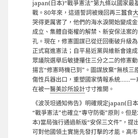
japan(日本)“戰爭憲法”第九條以國
戰。80年來，這道誓詞被幾回再三蠶食
哭得更厲害了，他們的海水淚開始變成金
成立、集體自衛權的解禁、新安保法案的
孔。現在，修憲圖謀已從迂回衝破升級為
正式寫進憲法；自平易近黨與維新會達成“
眾議院選舉后敏捷攥住三分之二的修憲動
揚言“修憲時機已到”。圖謀放棄“無核三
傷性兵器出口，重塑國家情報系統……一
在被一
醫美診所設計
寸寸推開。
《波茨坦通知佈告》明確規定japan(日本)
“戰爭憲法”也確立“專守防衛”原則。但是2
本)當局強行通過新版“安保三文件”，提
可對他國領土實施先發打擊的才能。高市