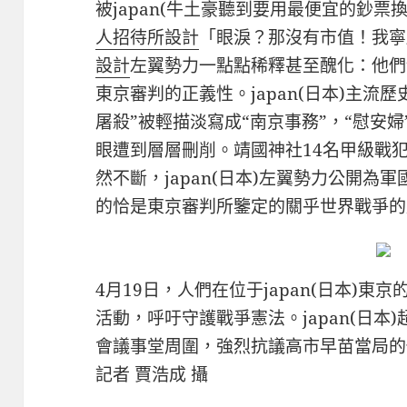
被japan(牛土豪聽到要用最便宜的鈔
人招待所設計
「眼淚？那沒有市值！我寧
設計
左翼勢力一點點稀釋甚至醜化：他們
東京審判的正義性。japan(日本)主流
屠殺”被輕描淡寫成“南京事務”，“慰安婦
眼遭到層層刪削。靖國神社14名甲級戰犯
然不斷，japan(日本)左翼勢力公開為軍
的恰是東京審判所鑒定的關乎世界戰爭的
4月19日，人們在位于japan(日本)東
活動，呼吁守護戰爭憲法。japan(日本
會議事堂周圍，強烈抗議高市早苗當局的
記者 賈浩成 攝