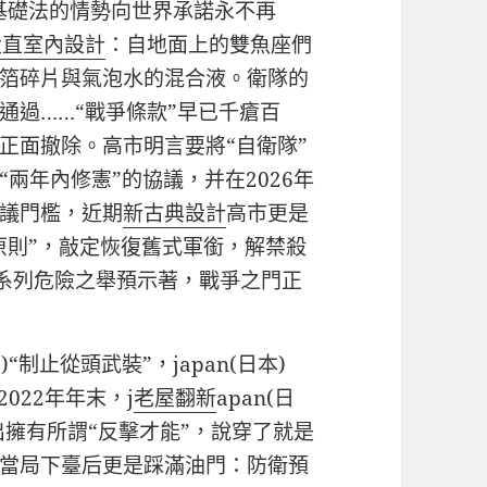
家最基礎法的情勢向世界承諾永不再
大直室內設計
：自地面上的雙魚座們
箔碎片與氣泡水的混合液。衛隊的
通過……“戰爭條款”早已千瘡百
正面撤除。高市明言要將“自衛隊”
兩年內修憲”的協議，并在2026年
議門檻，近期
新古典設計
高市更是
原則”，敲定恢復舊式軍銜，解禁殺
系列危險之舉預示著，戰爭之門正
“制止從頭武裝”，japan(日本)
022年年末，j
老屋翻新
apan(日
出擁有所謂“反擊才能”，說穿了就是
當局下臺后更是踩滿油門：防衛預