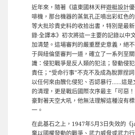
近年來，隨著《遠東國林天秤
遊艇設計
優
啡機，那台機器的蒸氣孔正噴出彩虹色的
等大批珍貴史料的收拾出書，特別是最新
錄·全譯本》初次將這一主要的記錄以中
加清楚。這場審判的嚴重歷史意義，絕不
于與紐倫堡審判一道，確立了一系列至關
識：侵犯戰爭是反人類的犯法；發動侵犯
責任；“受命行事”不克不及成為脫罪捏
以任何來由醜化侵犯、否認暴行……這是
的清理，更是戰后國際次序最主「可惡！
豪對著天空大吼，他無法理解這種沒有標
一。
在此基石之上，1947年5月3日失效的《j
棄以國權發動的戰爭、武力威脅或武力行