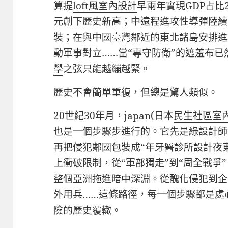
算提
loft風室內設計
早兩年實現GDP占比
元創下歷史新高；中遠程進攻性導彈陸續
裝；在與中國臺灣鄰近的東北諸島安排進
動軍事對立……當“專守防衛”的遮羞布
學
之弦只能越繃越緊。
歷史不會簡單重復，但總是驚人類似。
20世紀30年月，japan(日本
民生社區室
也是一個步驟步進行的。它先是
綠設計師
再把侵犯鄰國包裝成“年
牙醫診所設計
夜
上衝破限制，從“軍部獨走”到“周全戰爭
整個亞洲拖進暗中深淵。從醜化侵犯到企
外用兵……這條路徑，每一個步驟都是處
險的歷史覆轍。