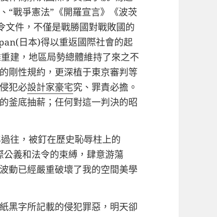
、“戰爭憲法”《開羅宣言》《波茨
令文件，不僅是戰勝國對戰敗國的
pan(日本)得以重返國際社會的起
難重建，地區局勢總體維持了來之不
的剛性規約，更深植于東京審判等
侵犯必
設計家豪宅
究、罪責必擔。
的釜底抽薪；任何對這一判決的昭
年過往，被釘在歷史恥辱柱上的
國際公義和法令的束縛，肆意游蕩
波動已經嚴重破壞了我的空間美學
紙黑字所記載的侵犯罪惡，明天卻