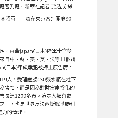
庭審判庭。新華社記者 賈浩成 攝
不容昭雪——寫在東京審判開庭80
地區，由舊japan(日本)陸軍士官學
來自中、蘇、美、英、法等11個聯
an(日本)甲級戰犯被押上原告席。
19人，受理證據430張水瓶在地下
為害怕，而是因為對財富庸俗化的
書長達1200多頁。這是人類有史
之一，也是世界反法西斯戰爭勝利
最無力的清理。