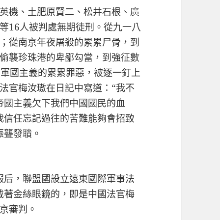
英機、土肥原賢二、松井石根、廣
等16人被判處無期徒刑。從九一八
；從南京年夜屠殺的累累尸骨，到
偷襲珍珠港的卑鄙勾當，到強征數
日本)軍國主義的累累罪惡，被逐一釘上
法官梅汝璈在日記中寫道：“我不
)帝國主義欠下我們中國國民的血
可是我信任忘記過往的苦難能夠會招致
振聾發聵。
服佩服后，聯盟國設立遠東國際軍事法
面中戴著金絲眼鏡的，即是中國法官梅
京審判。