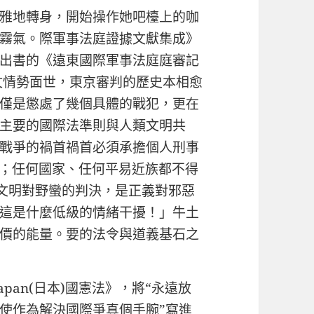
雅地轉身，開始操作她吧檯上的咖
霧氣。際軍事法庭證據文獻集成》
出書的《遠東國際軍事法庭庭審記
文情勢面世，東京審判的歷史本相愈
僅是懲處了幾個具體的戰犯，更在
主要的國際法準則與人類文明共
戰爭的禍首禍首必須承擔個人刑事
詞；任何國家、任何平易近族都不得
文明對野蠻的判決，是正義對邪惡
這是什麼低級的情緒干擾！」牛土
價的能量。要的法令與道義基石之
apan(日本)國憲法》，將“永遠放
使作為解決國際爭真個手腕”寫進