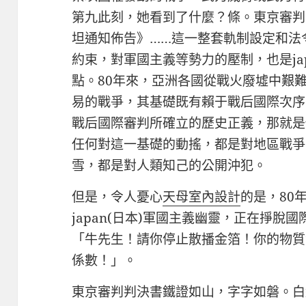
第九此刻，她看到了什麼？條。東京審判
坦通知佈告》……這一整套軌制設定和法
約束，對軍國主義等勢力的壓制，也是ja
點。80年來，亞洲各國從戰火廢墟中艱
易的戰爭，其基礎既有賴于戰后國際次序
戰后國際審判所確立的歷史正義，那就是
任何對這一基礎的動搖，都是對地區戰爭
雪，都是對人類知己的公開沖犯。
但是，令人憂心
天母室內設計
的是，80
japan(日本)軍國主義幽靈，正在掙脫
「牛先生！請你停止散播金箔！你的物質
係數！」。
東京審判判決書鐵證如山，字字如磐。白