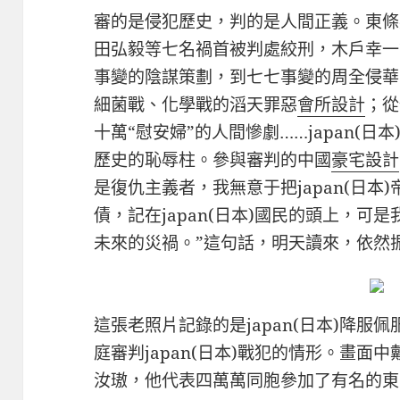
審的是侵犯歷史，判的是人間正義。東條
田弘毅等七名禍首被判處絞刑，木戶幸一
事變的陰謀策劃，到七七事變的周全侵華
細菌戰、化學戰的滔天罪惡
會所設計
；從
十萬“慰安婦”的人間慘劇……japan(
歷史的恥辱柱。參與審判的中國
豪宅設計
是復仇主義者，我無意于把japan(日本
債，記在japan(日本)國民的頭上，
未來的災禍。”這句話，明天讀來，依然
這張老照片記錄的是japan(日本)降
庭審判japan(日本)戰犯的情形。畫
汝璈，他代表四萬萬同胞參加了有名的東