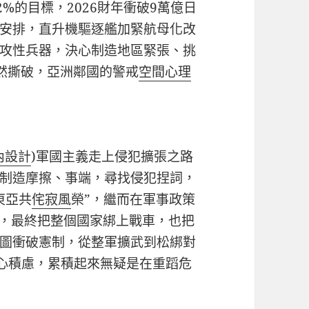
2%的目標，2026財年衝破9萬億日
安排，直升機驅逐艦加緊航母化改
攻性兵器，決心制造地區緊張、挑
已然撕破，亞洲鄰國的警戒
空間心理
內設計
)軍國主義走上侵犯擴張之路
制造摩擦、事端，尋找侵犯捏詞，
東亞共
侘寂風
榮”，繼而在軍事政策
”，最終把整個國家綁上戰車，也把
圖衝破憲制，從整軍擴武到松綁對
心積慮，累積起來無疑是在重蹈危