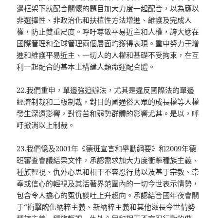
邊框架下就配合關懷的題目加大力度一起配合，以為應以
非選擇性、非政治化和扶植性方法增進、維護及完成人
權，防止雙重尺度。呼吁尊敬平易近主和人權，誇大應在
國際管理和全球管理兩個層面均獲得表現。重申努力于增
進和維護平易近主、一切人的人權和基礎不受拘束，在互
利一起配合的基本上構建人類命運配合體。
22.我們重申，單邊強迫辦法，尤其是違反國際法的單邊
經濟制裁和二級制裁，對目的國通俗大眾的成長權等人權
發生深遠影響，對貧苦和弱勢群體的影響尤甚。是以，呼
吁撤消以上制裁。
23.我們憶及2001年《德班宣言和舉動綱要》和2009年德
班審查會議結果文件，承認需求加大力度衝擊種族主義、
種族輕視、仇外心思和相干不容忍行動以及基于宗教、崇
奉或信心的輕視及其活著界范圍內的一切今世表示情勢，
包含令人擔心的冤仇談吐上升趨向。承認結合國年夜會關
于“衝擊醜化納粹主義、新納粹主義和其他滋長今世情勢