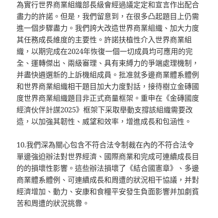
為實行世界商業組織部長級會經過議定定和宣言作出配合
盡力的許諾。但是，我們留意到，在很多凸起題目上仍需
進一個步驟盡力。我們誇大改造世界商業組織、加大力度
其任務成長維度的主要性。許諾扶植性介入世界商業組
織，以期完成在2024年恢復一個一切成員均可應用的完
全、運轉傑出、兩級審理、具有束縛力的爭端處理機制，
并盡快遴選新的上訴機組成員。批准就多邊商業體系體例
和世界商業組織相干題目加大力度對話，接待樹立金磚國
度世界商業組織題目非正式商量框架。重申在《金磚國度
經濟伙伴計謀2025》框架下采取舉動支撐該組織需要改
造，以加強其韌性、威望和效率，增進成長和包涵性。
10.我們深為關心包含不符合法令制裁在內的不符合法令
單邊強迫辦法對世界經濟、國際商業和完成可連續成長目
的的損壞性影響。這些辦法損壞了《結合國憲章》、多邊
商業體系體例、可連續成長和周遭的狀況相干協議，并對
經濟增加、動力、安康和食糧平安發生負面影響并加劇貧
苦和周遭的狀況挑釁。