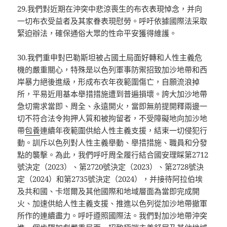
29.我們對近期在沖突中悲涼喪生的布衣表現悼念，并向
一切布衣受益者及其家眷表現慰勞。呼吁依據國際法采取
緊迫辦法，確保通俗大眾的性命平安獲得維護。
30.我們重申對巴勒斯坦被占國土局面好轉和人性主義危
機的嚴重關心，特殊是以色列軍事防禦招致加沙地帶和西
岸暴力絕後進級，形成布衣年夜範圍傷亡，自願流浪掉
所，平易近用基本舉措措施遭到普遍損壞。誇大加沙地帶
急切需求當即、周全、永遠開火，當即無前提開釋兩邊一
切不符合法令拘押人質和被拘留者，不受障礙地向加沙地
帶
包養
連續年夜範圍供給人性主義支援，結束一切侵犯行
動。訓斥以色列對人性主義舉動、舉措措施、職員和分發
點的襲擊。為此，我們呼吁周全履行結合國安理睬第2712
號決定（2023）、第2720號決定（2023）、第2728號決
定（2024）和第2735號決定（2024），并接待阿拉伯埃
及共和國、卡塔爾及其他國際和地域層面為當即完成開
火、加速供給人性主義支援、推進以色列從加沙地帶撤軍
所作的連續盡力。呼吁遵照國際法。我們對加沙地帶沖突