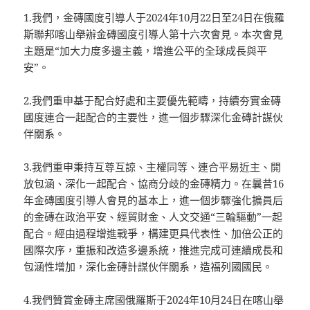
1.我們，金磚國度引導人于2024年10月22日至24日在俄羅
斯聯邦喀山舉辦金磚國度引導人第十六次會見。本次會見
主題是“加大力度多邊主義，增進公平的全球成長與平
安”。
2.我們重申基于配合好處和主要優先範疇，持續夯實金磚
國度連合一起配合的主要性，進一個步驟深化金磚計謀伙
伴關系。
3.我們重申秉持互尊互諒、主權同等、連合平易近主、開
放包涵、深化一起配合、協商分歧的金磚精力。在曩昔16
年金磚國度引導人會見的基本上，進一個步驟強化擴員后
的金磚在政治平安、經貿財金、人文交通“三輪驅動”一起
配合。經由過程增進戰爭，構建更具代表性、加倍公正的
國際次序，重振和改造多邊系統，推進完成可連續成長和
包涵性增加，深化金磚計謀伙伴關系，造福列國國民。
4.我們贊賞金磚主席國俄羅斯于2024年10月24日在喀山舉