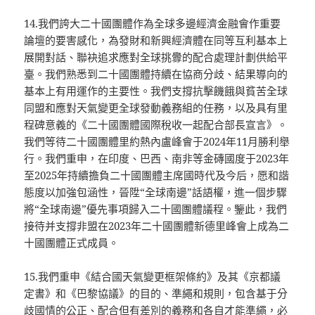
14.我們誇大二十國團體作為全球多邊經濟金融會作重要
論壇的要害感化，為發財和新興經濟體在同等互利基本上
展開對話、聯袂追求應對全球挑釁的配合處理計劃供給平
臺。我們熟悉到二十國團體持續在協商分歧、結果導向的
基本上有用運作的主要性。我們支撐抗擊饑餓與貧苦全球
同盟和應對天氣變更全球發動義務組的任務，以及具有里
程碑意義的《二十國團體國際稅收一起配合部長宣言》。
我們等待二十國團體里約熱內盧峰會于2024年11月勝利舉
行。我們重申，在印度、巴西、南非等金磚國度于2023年
至2025年持續擔負二十國團體主席國時代及今后，愿和諧
態度以加強包涵性，晉陞“全球南邊”話語權，進一個步驟
將“全球南邊”優先事項歸入二十國團體議程。鑒此，我們
接待并支撐非盟在2023年二十國團體新德里峰會上成為二
十國團體正式成員。
15.我們重申《結合國天氣變更框架條約》及其《京都議
定書》和《巴黎協議》的目的、準繩和規則，包含基于分
歧國情的公正、配合但有差別的義務和各自才能準繩，必