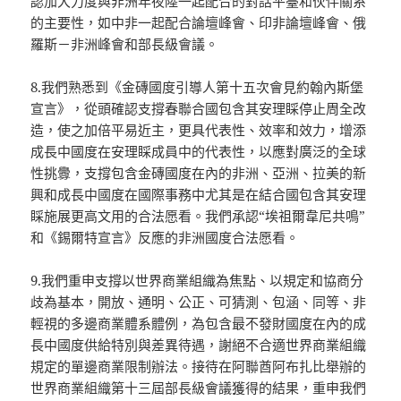
認加大力度與非洲年夜陸一起配合的對話平臺和伙伴關系
的主要性，如中非一起配合論壇峰會、印非論壇峰會、俄
羅斯－非洲峰會和部長級會議。
8.我們熟悉到《金磚國度引導人第十五次會見約翰內斯堡
宣言》，從頭確認支撐春聯合國包含其安理睬停止周全改
造，使之加倍平易近主，更具代表性、效率和效力，增添
成長中國度在安理睬成員中的代表性，以應對廣泛的全球
性挑釁，支撐包含金磚國度在內的非洲、亞洲、拉美的新
興和成長中國度在國際事務中尤其是在結合國包含其安理
睬施展更高文用的合法愿看。我們承認“埃祖爾韋尼共鳴”
和《錫爾特宣言》反應的非洲國度合法愿看。
9.我們重申支撐以世界商業組織為焦點、以規定和協商分
歧為基本，開放、通明、公正、可猜測、包涵、同等、非
輕視的多邊商業體系體例，為包含最不發財國度在內的成
長中國度供給特別與差異待遇，謝絕不合適世界商業組織
規定的單邊商業限制辦法。接待在阿聯酋阿布扎比舉辦的
世界商業組織第十三屆部長級會議獲得的結果，重申我們