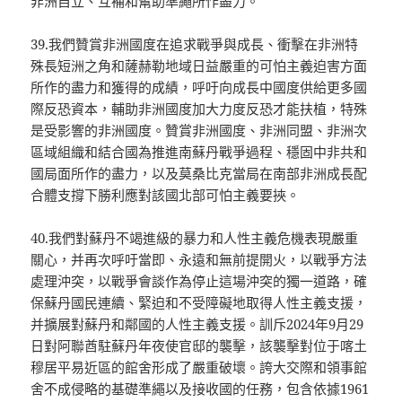
非洲自立、互補和幫助準繩所作盡力。
39.我們贊賞非洲國度在追求戰爭與成長、衝擊在非洲特
殊長短洲之角和薩赫勒地域日益嚴重的可怕主義迫害方面
所作的盡力和獲得的成績，呼吁向成長中國度供給更多國
際反恐資本，輔助非洲國度加大力度反恐才能扶植，特殊
是受影響的非洲國度。贊賞非洲國度、非洲同盟、非洲次
區域組織和結合國為推進南蘇丹戰爭過程、穩固中非共和
國局面所作的盡力，以及莫桑比克當局在南部非洲成長配
合體支撐下勝利應對該國北部可怕主義要挾。
40.我們對蘇丹不竭進級的暴力和人性主義危機表現嚴重
關心，并再次呼吁當即、永遠和無前提開火，以戰爭方法
處理沖突，以戰爭會談作為停止這場沖突的獨一道路，確
保蘇丹國民連續、緊迫和不受障礙地取得人性主義支援，
并擴展對蘇丹和鄰國的人性主義支援。訓斥2024年9月29
日對阿聯酋駐蘇丹年夜使官邸的襲擊，該襲擊對位于喀土
穆居平易近區的館舍形成了嚴重破壞。誇大交際和領事館
舍不成侵略的基礎準繩以及接收國的任務，包含依據1961