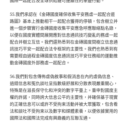
國際一起配合及全球供給鏈可連續性的單邊行動。
55.我們承認在《金磚國度確保收集平安務虛一起配合道
路圖》基本上推動相干一起配合獲得的停頓，包含樹立并
進一個步驟實行金磚國度收集平安應急呼應聯絡點名錄，
以便在國度實體間展開應對信息通訊技巧變亂的務虛一起
配合并樹立互信。我們還熟悉到在金磚國度間樹立信息通
訊技巧平安一起配合法令框架的主要性。我們也熟悉到有
需要經由過程金磚國度信息通訊技巧平安任務組的運動推
動金磚國度外部務虛一起配合。
56.我們對包含傳佈虛偽敘事和假消息在內的虛偽信息、
過錯信息和冤仇談吐呈指數級舒展和分散表現嚴重關心，
特殊是在滋長保守化和沖突的數字平臺上。重申對國度主
權的許諾，同時誇大信息公平的主要性，并確保基于現實
的正確信息可以或許不受拘束活動并被大眾獲取，包含看
法和談吐不受拘束以及數字和媒體素養，以便依據實用的
國際法和國際法完成有興趣義的互聯互通。