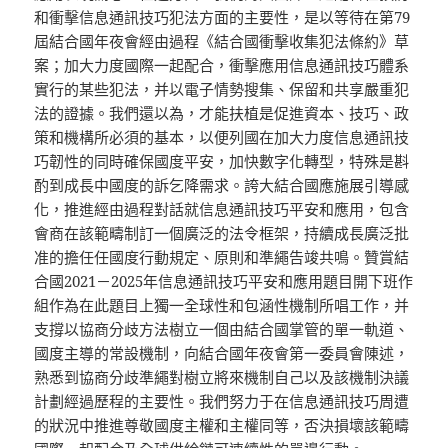
和衝擊信息通訊技巧犯法方面的主要性，是以等待在第79
屆結合國年夜會經由過程《結合國衝擊收集犯法條約》草
案；加大力度國際一起配合，衝擊應用信息通訊技巧體系
實行的某些犯法，并以電子情勢搜集、保留和共享嚴重犯
法的證據。我們還以為，才能扶植是促進資本、技巧、政
策和機構所必須的基本，以便列國在加大力度信息通訊技
巧韌性的同時確保國度平安，加快數字化轉型，特殊是斟
酌到成長中國度的訴乞降需求。誇大結合國應施展引導感
化，推進經由過程對話就信息通訊技巧平安和應用，包含
會商在該範疇制訂一個廣泛的法令框架，持續成長廣泛批
准的擔任任國度行動規定、原則和準繩告竣共鳴。贊賞結
合國2021－2025年信息通訊技巧平安和應用題目開下班作
組作為在此題目上獨一全球性和包涵性機制所唱工作，并
支撐以協商分歧方法樹立一個由結合國掌管的單一軌道、
國度主導的常設機制，向結合國年夜會第一委員會陳述，
熟悉到協商分歧準繩對樹立將來機制自己以及該機制決議
計劃經過歷程的主要性。我們努力于在信息通訊技巧周遭
的狀況中推進尊敬國度主權和主權同等，否決損壞該範疇