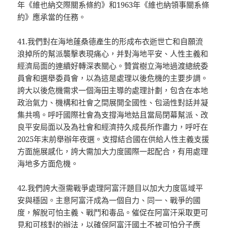
年《維也納交際關系條約》和1963年《維也納領事關系條
約》應承當的任務。
41.我們對在海地蓬桑德產生的形成布衣逝世亡和自願流
浪掉所的幫派襲擊表現痛心，并對海地平安、人性主義和
經濟局面的連續好轉深表關心。贊賞樹立海地過渡總統委
員會和選舉委員會，以為這是處理以後危機的主要步調。
誇大以後危機需求一個海田主導的處理計劃，包含在本地
政治氣力、機構和社會之間展開全國性、包涵性對話并凝
集共鳴。呼吁國際社會為支撐海地姑且當局閉幕幫派、改
良平安局面以及為社會和經濟持久成長所作盡力，呼吁在
2025年末前舉辦年夜選。支撐結合國在供給人性主義支援
方面施展感化，誇大需加大力度國際一起配合，有用處理
海地多方面危機。
42.我們誇大亟需戰爭處理阿富汗題目以加大力度區域平
安與穩固。主意阿富汗成為一個自力、同一、戰爭的國
度，解脫可怕主義、戰鬥和毒品。催促在阿富汗采取更可
見和可核對的辦法，以確保阿富汗國土不被可怕分子應