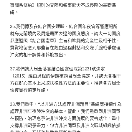
事關系條約》規則的交際和領事館舍不成侵略的基礎準
繩。
36.我們憶及在結合國安理睬、結合國年夜會等響應場所
就烏克蘭境內及周邊局面表達的國度態度。誇大一切國度
都應遵照《結合國憲章》主旨和準繩的完全性及相干性。
贊賞地留意到那些旨在經由過程對話和交際手腕戰爭處理
沖突的相干調停和斡旋提出。
37.我們誇大周全落實結合國安理睬第2231號決定
（2015）經由過程的伊朗核題目周全協定，并誇大各相干
方在好心基本上采取扶植性方法的主要性，推進各方周全
恢復實行協定許諾。
38.我們重申，“以非洲方法處理非洲題目”準繩應持續作為
處理非洲年夜陸沖突的基本。鑒此，我們熟悉到非洲同盟
在預防、治理息爭決非洲沖突方面施展的要害感化。重申
支撐非洲戰爭盡力，包含非洲同盟及非洲次區域組織依據