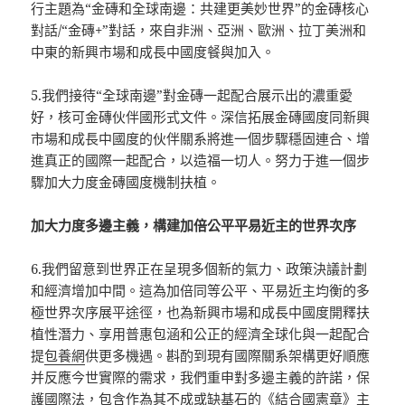
行主題為“金磚和全球南邊：共建更美妙世界”的金磚核心
對話/“金磚+”對話，來自非洲、亞洲、歐洲、拉丁美洲和
中東的新興市場和成長中國度餐與加入。
5.我們接待“全球南邊”對金磚一起配合展示出的濃重愛
好，核可金磚伙伴國形式文件。深信拓展金磚國度同新興
市場和成長中國度的伙伴關系將進一個步驟穩固連合、增
進真正的國際一起配合，以造福一切人。努力于進一個步
驟加大力度金磚國度機制扶植。
加大力度多邊主義，構建加倍公平平易近主的世界次序
6.我們留意到世界正在呈現多個新的氣力、政策決議計劃
和經濟增加中間。這為加倍同等公平、平易近主均衡的多
極世界次序展平途徑，也為新興市場和成長中國度開釋扶
植性潛力、享用普惠包涵和公正的經濟全球化與一起配合
提
包養網
供更多機遇。斟酌到現有國際關系架構更好順應
并反應今世實際的需求，我們重申對多邊主義的許諾，保
護國際法，包含作為其不成或缺基石的《結合國憲章》主