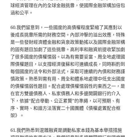
球經濟管理在內的全球金融挑釁，使國際金融架構加倍包
涵和公平。
60.我們留意到，一些國度的高債權程度緊縮了其應對以
後成長挑釁所需的財務空間。內部沖擊的溢出效應，特殊
是一些發財經濟體金融和貨泉政策動搖以及國際金融架構
的固有題目加劇了這些挑釁。高利率和融資前提收緊加劇
了很多國度的債權懦弱。以為有需要妥當、周全地處理國
際債權題目，以支撐經濟復蘇和可連續成長，同時斟酌到
每個國度的法令和外部法式，采取可連續的內債和財務謹
慎政策。熟悉到需有用、周全和體系地處理中低支出國度
的債權懦弱性題目。配合處理債權懦弱性的東西之一，是
在官方雙邊債務人、私家債務人和多邊開闢銀行的介入
下，依據“配合舉動、公正累贅”的準繩，以可預期、有
序、實時、和諧方法落實二十國團體《債權處置配合框
架》。
61.我們熟悉到混雜融資是調動私家本錢為基本舉措措施