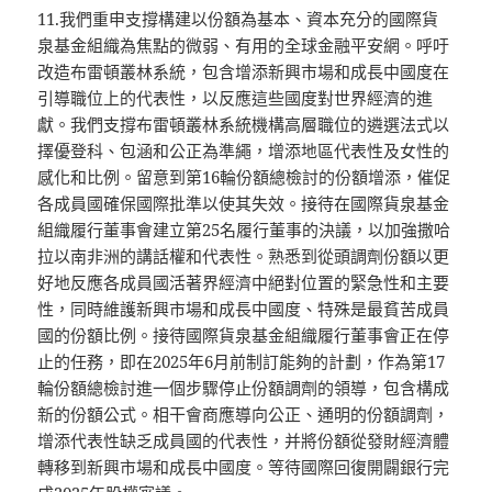
11.我們重申支撐構建以份額為基本、資本充分的國際貨
泉基金組織為焦點的微弱、有用的全球金融平安網。呼吁
改造布雷頓叢林系統，包含增添新興市場和成長中國度在
引導職位上的代表性，以反應這些國度對世界經濟的進
獻。我們支撐布雷頓叢林系統機構高層職位的遴選法式以
擇優登科、包涵和公正為準繩，增添地區代表性及女性的
感化和比例。留意到第16輪份額總檢討的份額增添，催促
各成員國確保國際批準以使其失效。接待在國際貨泉基金
組織履行董事會建立第25名履行董事的決議，以加強撒哈
拉以南非洲的講話權和代表性。熟悉到從頭調劑份額以更
好地反應各成員國活著界經濟中絕對位置的緊急性和主要
性，同時維護新興市場和成長中國度、特殊是最貧苦成員
國的份額比例。接待國際貨泉基金組織履行董事會正在停
止的任務，即在2025年6月前制訂能夠的計劃，作為第17
輪份額總檢討進一個步驟停止份額調劑的領導，包含構成
新的份額公式。相干會商應導向公正、通明的份額調劑，
增添代表性缺乏成員國的代表性，并將份額從發財經濟體
轉移到新興市場和成長中國度。等待國際回復開闢銀行完