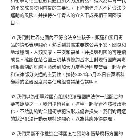
和衝擊可怕主義融資題目加大力度對話。誇大為年青一代
的平安成長發明前提的主要性，下降他們介入不符合法令
運動的風險，并接待在年青人的介入下成長相干國際項
目。
51.我們對世界范圍內不符合法令生孩子、販運和濫用毒
品的情形表現關心，熟悉到其嚴重要挾公共平安、國際和
地域穩固、人類安康、平安和福祉，并損壞列國的可連續
成長。確認在結合國三項禁毒條約基本上對現行國際禁毒
體系體例的許諾。熟悉到加大力度金磚國度禁毒一起配合
和法律部分交通的主要性，接待2024年5月22日在莫斯科
舉辦的金磚國度禁毒任務組會議結合講明。
52.我們以為衝擊跨國有組織犯法是國際法律一起配合的
要害範疇之一。我們還留意到，這種一起配合不該被政治
化，不然能夠對全體衝擊犯法形成傷害損失。我們對周遭
的狀況犯法行動表現特殊關心，以為其應獲得處理。
53.我們果斷不移推進金磚國度在預防和衝擊腐朽方面的