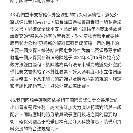
給了國際一起配合框架。
45.我們重申支撐確保外空運動的持久可連續性，避免外
空武備比賽和兵器化，包含經由過程會談告竣一項多邊法
令文書，以確保全球平安。熟悉到，2014年向裁軍會談會
議提交的“避免在外空放置兵器、對外空物體應用或要挾
應用武力公約”更換新的資料草案是朝著這一目的邁出的
主要一個步驟。接待結合國避免外空武備比賽當局專家組
就進一個步驟實在辦法的陳述于2024年8月16日以協商分
歧方法經由過程，該陳述為具有法令束縛力的避免外空武
備比賽文書供給了本質性要素。誇大通明度和樹立信賴辦
法等務虛、不具束縛力的許諾以及廣泛承認的規范、規定
和準繩也能夠有助于避免外空武備比賽。
46.我們回想金磚列國依據相干國際公認法令文書承當的
出口管束範疇任務，誇大決計加大力度該範疇對話與一起
配合，同時應斟酌防分散與戰爭應用技巧之間的需要均
衡，確保列國基于戰爭目標充足介入科技信息、裝備和資
料交流的符合法規權力。