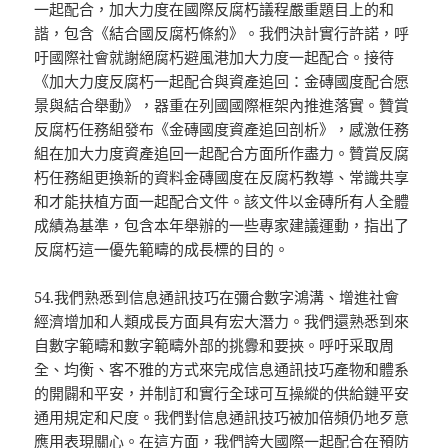
一起配合，加大力度在國際反腐朽議程嚴重題目上的和
諧，包含《結合國反腐朽條約》。我們決計實行許諾，呼
吁國際社會就謝絕腐朽避風港加大力度一起配合。接待
《加大力度反腐朽一起配合與資產追回：金磚國度配合愿
景與結合舉動》，器重在列國國際框架內推進落實。贊賞
反腐朽任務組發布《金磚國度資產追回剖析》，感激任務
組在加大力度資產追回一起配合方面所作盡力。贊賞反腐
朽任務組更換新的資料金磚國度在反腐朽教導、常識共享
和才能扶植方面一起配合文件。該文件以金磚所有人全體
成績為基準，包含本年舉辦的一些專家建議運動，指出了
反腐朽這一優先範疇的成長標的目的。
54.我們熟悉到信息通訊技巧在彌合數字鴻溝、增進社會
經濟增加和人類成長方面具有宏大潛力。我們還熟悉到來
自數字範疇和數字範疇外部的挑釁和要挾。呼吁采取周
全、均衡、客不雅的方式來完成信息通訊技巧產物和體系
的開闢和平安，并制訂和實行全球可互操縱的供給鏈平安
通用規定和尺度。我們對信息通訊技巧被加倍頻仍地歹意
應用表現關心。在這方面，我們誇大國際一起配合在預防