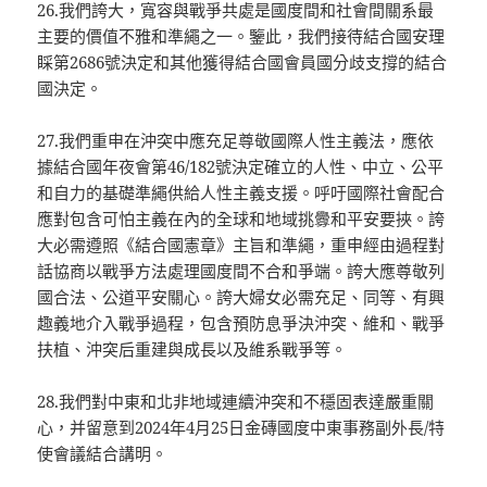
26.我們誇大，寬容與戰爭共處是國度間和社會間關系最
主要的價值不雅和準繩之一。鑒此，我們接待結合國安理
睬第2686號決定和其他獲得結合國會員國分歧支撐的結合
國決定。
27.我們重申在沖突中應充足尊敬國際人性主義法，應依
據結合國年夜會第46/182號決定確立的人性、中立、公平
和自力的基礎準繩供給人性主義支援。呼吁國際社會配合
應對包含可怕主義在內的全球和地域挑釁和平安要挾。誇
大必需遵照《結合國憲章》主旨和準繩，重申經由過程對
話協商以戰爭方法處理國度間不合和爭端。誇大應尊敬列
國合法、公道平安關心。誇大婦女必需充足、同等、有興
趣義地介入戰爭過程，包含預防息爭決沖突、維和、戰爭
扶植、沖突后重建與成長以及維系戰爭等。
28.我們對中東和北非地域連續沖突和不穩固表達嚴重關
心，并留意到2024年4月25日金磚國度中東事務副外長/特
使會議結合講明。