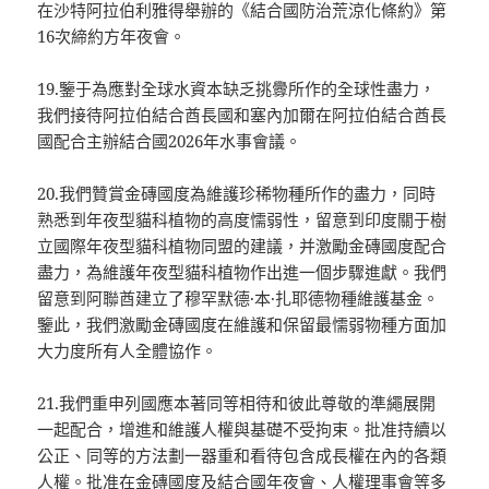
在沙特阿拉伯利雅得舉辦的《結合國防治荒涼化條約》第
16次締約方年夜會。
19.鑒于為應對全球水資本缺乏挑釁所作的全球性盡力，
我們接待阿拉伯結合酋長國和塞內加爾在阿拉伯結合酋長
國配合主辦結合國2026年水事會議。
20.我們贊賞金磚國度為維護珍稀物種所作的盡力，同時
熟悉到年夜型貓科植物的高度懦弱性，留意到印度關于樹
立國際年夜型貓科植物同盟的建議，并激勵金磚國度配合
盡力，為維護年夜型貓科植物作出進一個步驟進獻。我們
留意到阿聯酋建立了穆罕默德·本·扎耶德物種維護基金。
鑒此，我們激勵金磚國度在維護和保留最懦弱物種方面加
大力度所有人全體協作。
21.我們重申列國應本著同等相待和彼此尊敬的準繩展開
一起配合，增進和維護人權與基礎不受拘束。批准持續以
公正、同等的方法劃一器重和看待包含成長權在內的各類
人權。批准在金磚國度及結合國年夜會、人權理事會等多