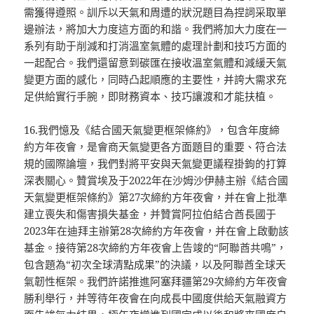
需獲得遵照。訓斥以天氣和周遭的狀況題目為捏詞采取單
邊辦法，將加大力度這方面的和諧。我們將加大力度在一
系列有助于削減和打消溫室氣體的處理計劃和技巧方面的
一起配合。我們還留意到碳匯在接收溫室氣體和減緩天氣
變更方面的感化，同時凸起順應的主要性，并誇大需求充
足供給實行手腕，即財務資本、技巧讓渡和才能扶植。
16.我們憶及《結合國天氣變更框架條約》，包含年度締
約方年夜會，是會商天氣變更各方面題目的重要、符合法
規的國際論壇，我們對將平安與天氣變更議程掛鉤的打算
深表關心。贊賞埃及于2022年在沙姆沙伊赫主辦《結合國
天氣變更框架條約》第27次締約方年夜會，并在會上批準
建立喪失和傷害損失基金，并贊賞阿拉伯結合酋長國于
2023年在迪拜主辦第28次締約方年夜會，并在會上啟動該
基金。接待第28次締約方年夜會上告竣的“阿聯酋共鳴”，
包含題為“初次全球清點成果”的決議，以及阿聯酋全球天
氣韌性框架。我們許諾推進阿塞拜疆第29次締約方年夜會
勝利舉行，并等待年夜會在向成長中國度供給天氣融資方