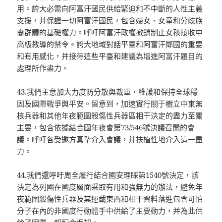
用。誇大必需向阿富汗國民供給緊迫和不中斷的人性主義
支援，并保證一切阿富汗國民，包含婦女、女童和分歧族
裔群體的基礎權力。呼吁阿富汗政權撤銷制止女孩接收中
高級教導的禁令。誇大地域對話平臺和阿富汗鄰國的重要
和有用感化，并接待這些平臺和建議為增進阿富汗題目的
處理所作盡力。
43.我們主意加大力度防分散與裁軍，維護和保持全球穩
固及國際戰爭與平安。留意到，加速實行關于樹立中東無
核兵器和其他年夜範圍殺傷性兵器區相干決定的盡力至關
主要，包含依據結合國年夜會第73/546號決議召開的會
議。呼吁各受邀方真摯介入會議，并扶植性地介入這一盡
力。
44.我們還呼吁周全履行結合國安理睬第1540號決定，該
決定為列國在國度層面采取有用和強無力的辦法，避免年
夜範圍殺傷性兵器及其運載東西和相干資料落進包含可怕
分子在內的非國度行動體手中供給了主要動力，并為此供