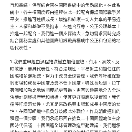
旨和準繩，保護結合國在國際系統中的焦點感化。在此系
統中，各主權國度經由過程彼此一起配合保護國際戰爭與
平安，推進可連續成長，增進和維護一切人共享的平易近
主、人權和基礎不受拘束，在連合互尊、公正公理基本上
推進一起配合。我們進一個步驟誇大，急切需求實時完成
結合國秘書處和其他國際組織職員構成中公正和包涵的地
區代表性。
7.我們重申經由過程推進樹立加倍靈敏、有用、高效、反
映敏捷、更具代表性、符合法規性、平易近主和擔任任的
國際和多邊系統，努力于改良全球管理。我們呼吁確保新
興市場和成長中國度及最不發財國度，特殊長短洲、拉丁
美洲和加勒比地域國度能更普遍、更有興趣義地介入全球
決議計劃經過歷程和構造，使其更好順應以後實際。我們
還呼吁增添女性，尤其是來改過興市場和成長中國度的女
性，在國際組織中擔負分歧級此外職位。作為朝此邁出的
積極一個步驟，我們承認巴西在擔負二十國團體輪值主席
國時代倡議二十國團體全球管理改造舉動建議。我們還承