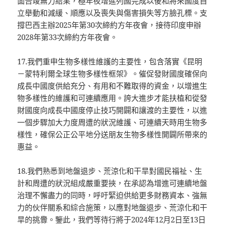
面告竣無力結果，極年夜增進列國完成以後和將來國度自
立舉動和減緩、順應以及喪失與傷害損失等方臉孔標。支
撐巴西主辦2025年第30次締約方年夜會，接待印度申辦
2028年第33次締約方年夜會。
17.我們重申生物多樣性維護的主要性，包含落實《昆明
－蒙特利爾全球生物多樣性框架》。催促發財國度確保向
成長中國度供給充分、有用和不難取得的資金，以增進生
物多樣性的維護和可連續應用。誇大進步才能扶植和從發
財國度向成長中國度停止技巧開闢和讓渡的主要性，以進
一個步驟加大力度周遭的狀況維護、可連續天時用生物多
樣性，確保公正公平地分送朋友生物多樣性開闢所帶來的
惠益。
18.我們熟悉到地盤退步、荒涼化和干旱對國民福祉、生
計和周遭的狀況組成嚴重要挾，在承認為增進可連續地盤
治理不懈盡力的同時，呼吁緊迫供給更多財務資本、強無
力的伙伴關系和綜合施策，以應對地盤退步、荒涼化和干
旱的挑釁。鑒此，我們等待行將于2024年12月2日至13日