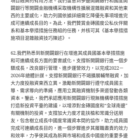
項目融資的有用方法。我們留意到多邊開闢銀行和國度開
闢銀行等開闢金融機構采取機構性擴展混雜融資和其他東
西的主要感化，助力列國依據詳細需乞降優先事項增進完
成可連續成長目的。為此，我們贊賞金磚國度公私伙伴關
系和基本舉措措施任務組的任務，并核可其《基本舉措措
施項目混雜融資技巧陳述》。
62.我們熟悉到新開闢銀行在增進其成員國基本舉措措施
和可連續成長方面的要害感化。支撐新開闢銀行進一個步
驟成長，改良銀行管理、進步運營效力，以完成2022－
2026年總體計謀。支撐新開闢銀行不竭擴展輔幣融資，加
大力度投融資東西立異。激勵新開闢銀行遵守成員國主
導、需求導向的準繩，應用立異融資機制多渠道發動各類
資本。鑒此，我們承認應用新開闢銀行現無機構舉措措施
打造新投資平臺的建議，以增添對金磚國度和“全球南邊”
有關機制的投資。支撐加大力度才能扶植和常識分送朋
友，包含樹立成長中國度常識資本間的協作，助力成員國
完成可連續成長目的，進一個步驟進步其履職盡責的效力
和效率，力爭使其成為新興市場和成長中國度的重要多邊