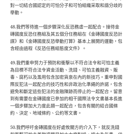
對一切結合國認定的可怕分子和可怕組織采取和諧分歧的
舉動。
48.我們等待進一個步驟深化反恐務虛一起配合。接待金
磚國度反恐任務組及其五個分任務組在《金磚國度反恐計
謀》和《金磚國度反恐舉動打算》基本上展開的運動，包
含經由過程《反恐任務組態度文件》。
49.我們重申努力于預防和衝擊以不符合法令和可怕主義
為目標不符合法令資金活動、洗錢、可怕主義融資、販
毒、腐朽以及濫用包含加密貨泉在內的新技巧。重申對國
際反犯法一起配合的技巧性和非政治化準繩的許諾，包含
避免和斷定這些犯法的金融陳跡而停止的一起配合。留意
到有需要在金磚國度已參加的相干國際法令文書基本長進
一個步驟加大力度此類一起配合，包含有關的結合國條
約、決定、地域條約、公約等文書。
50.我們呼吁金磚國度在好處攸關方的介入下，就反洗錢