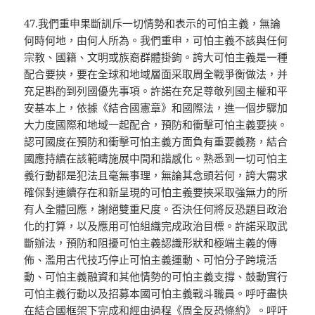
47.我們重申果斷訓斥一切情勢和表示的可怕主義，無論
何時何地，由何人所為。我們重申，可怕主義不該與任何
宗教、國籍、文明或族裔群體掛鉤。誇大可怕主義是一種
配合要挾，要在全球和地域層面采取周全戰爭衡做法，并
充足斟酌到列國優先事項。許諾在充足尊敬列國主權和平
安基本上，依據《結合國憲章》和國際法，進一個步驟加
大力度國際和地域一起配合，預防和衝擊可怕主義要挾。
認可國度在預防和衝擊可怕主義方面負有重要義務，結合
國應持續在該範疇施展中間和諧感化。熟悉到一切可怕主
義行動都是犯法且毫無事理，無論其念頭若何，誇大需求
確保對連續存在和新呈現的可怕主義要挾采取強無力的所
有人全體回應，謝絕雙重尺度。否決任何將反恐題目政治
化的打算，以及應用可怕組織完成政治目標。許諾采取武
斷辦法，預防和阻擾可怕主義認識形狀和極端主義的傳
佈、濫用古代技巧停止可怕主義運動、可怕分子跨境活
動、可怕主義融資和其他情勢的可怕主義支撐、鼓動實行
可怕主義行動以及招募本國可怕主義戰斗職員。呼吁盡快
在結合國框架下完成和經由過程《周全反恐條約》。呼吁