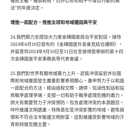
種族主義、種族輕視、仇外心思和相干不容忍行動的做
法”的年度決定。
增進一起配合，推進全球和地域穩固與平安
24.我們鼎力支撐加大力度金磚國度政治平安對話。接待
2024年6月10日發布的《金磚國度外長會見結合講明》，
并留意到2024年9月10日至11日在圣彼得堡舉辦的第十四
次金磚國度平安事務高等代表會議。
25.我們對世界有關地域暴力上升、武裝沖突延宕并在國
際和地域層面發生嚴重影響表現關心。重申努力于以和諧
一起配合的方法，經由過程交際、調停、包涵性對話和協
商戰爭處理爭端，支撐一切有助于戰爭處理危機的盡力。
誇大有需要努力于沖突預防，包含處理沖突的本源題目。
呼吁維護文明遺產，特殊是在受沖突影響的地域，避免損
壞和不符合法令販運文明財富，這對維護受影響地域的汗
青和特徵至關主要。