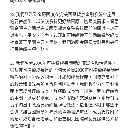
成2025年股權審議。
12.我們熟悉到金磚國度在完美國際貨泉金融系統中施展
的要害感化，以使該系統更好地回應一切國度需求。留意
到金磚主席國就完美國際貨泉金融系統展開的研討。該研
討指出，平安、自力、包涵和可連續性等焦點準繩對經濟
社會繁華至關主要。是以，我們激勵金磚國度財長和央行
行長持續這項任務。
13.我們誇大2030年可連續成長議程的廣泛性和包涵性，
以及其可連續成長目的。誇大落實2030年可連續成長議程
應斟酌列國分歧的國情、才能和成長程度，同時尊敬列國
的政策和優先事項且合適列國法令。我們將全力在三個維
度上完成可連續成長，許諾將成長置于國際一起配合議程
的中間，以更好地處理成長不服衡不充足題目。訓斥對成
長采掏出于政治念頭的輕視性做法，包含但不限于那些不
合適《結合國憲章》準繩的單邊強迫辦法、成長支援附加
的昭示或隱含政治前提和傷害損失國際成長支援供給方多
樣性的行動。