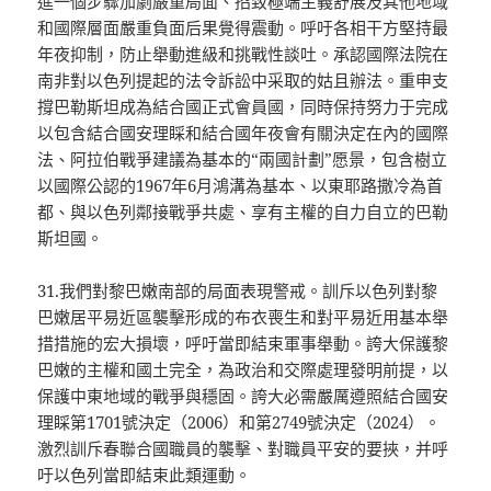
進一個步驟加劇嚴重局面、招致極端主義舒展及其他地域
和國際層面嚴重負面后果覺得震動。呼吁各相干方堅持最
年夜抑制，防止舉動進級和挑戰性談吐。承認國際法院在
南非對以色列提起的法令訴訟中采取的姑且辦法。重申支
撐巴勒斯坦成為結合國正式會員國，同時保持努力于完成
以包含結合國安理睬和結合國年夜會有關決定在內的國際
法、阿拉伯戰爭建議為基本的“兩國計劃”愿景，包含樹立
以國際公認的1967年6月鴻溝為基本、以東耶路撒冷為首
都、與以色列鄰接戰爭共處、享有主權的自力自立的巴勒
斯坦國。
31.我們對黎巴嫩南部的局面表現警戒。訓斥以色列對黎
巴嫩居平易近區襲擊形成的布衣喪生和對平易近用基本舉
措措施的宏大損壞，呼吁當即結束軍事舉動。誇大保護黎
巴嫩的主權和國土完全，為政治和交際處理發明前提，以
保護中東地域的戰爭與穩固。誇大必需嚴厲遵照結合國安
理睬第1701號決定（2006）和第2749號決定（2024）。
激烈訓斥春聯合國職員的襲擊、對職員平安的要挾，并呼
吁以色列當即結束此類運動。