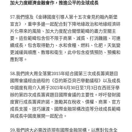
加大力度經濟金融會作，推進公平的全球成長
57.我們憶及《金磚國度引導人第十五次會見約翰內斯堡
宣言》，重申多邊一起配合對下降地緣政治和地緣經濟碎
片化帶來的風險、加大力度配合關懷範疇的盡力至關主
要。這些範疇包含但不限于商業、減貧、打消饑餓、可連
續成長，包含取得動力、水和食糧、燃料、化肥，天氣變
更減緩與順應、教導和衛生，此中包含疫情預防、預備和
應對等。
58.我們誇大周全落實2015年結合國第三次成長籌資題目
國際會議經由過程的《亞的斯亞貝巴舉動議程》以及成長
中國度有用介入將于2025年6月30日至7月3日在西班牙舉
辦的第四次成長籌資題目國際會議的主要性。呼吁發財國
度實行成長籌資許諾，激勵其在稅收、債權、商業、官方
成長支援、技巧讓渡、國際金融架構改造等分歧成長範疇
與成長中國度展開一起配合。
59.我們誇大必需改造現有國際金融架構，以應對包含全