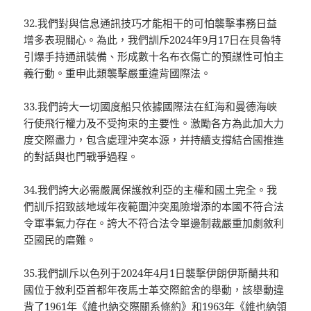
32.我們對與信息通訊技巧才能相干的可怕襲擊事務日益
增多表現關心。為此，我們訓斥2024年9月17日在貝魯特
引爆手持通訊裝備、形成數十名布衣傷亡的預謀性可怕主
義行動。重申此類襲擊嚴重違背國際法。
33.我們誇大一切國度船只依據國際法在紅海和曼德海峽
行使飛行權力及不受拘束的主要性。激勵各方為此加大力
度交際盡力，包含處理沖突本源，并持續支撐結合國推進
的對話與也門戰爭過程。
34.我們誇大必需嚴厲保護敘利亞的主權和國土完全。我
們訓斥招致該地域年夜範圍沖突風險增添的本國不符合法
令軍事氣力存在。誇大不符合法令單邊制裁嚴重加劇敘利
亞國民的磨難。
35.我們訓斥以色列于2024年4月1日襲擊伊朗伊斯蘭共和
國位于敘利亞首都年夜馬士革交際館舍的舉動，該舉動違
背了1961年《維也納交際關系條約》和1963年《維也納領