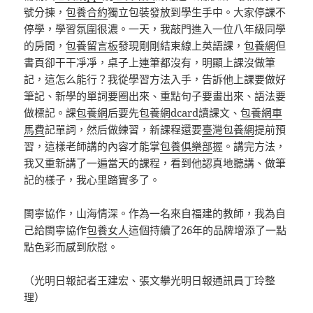
號分揀，
包養合約
獨立包裝發放到學生手中。大家停課不
停學，學習氛圍很濃。一天，我敲門進入一位八年級同學
的房間，
包養留言板
發現剛剛結束線上英語課，
包養網
但
書頁卻干干凈凈，桌子上連筆都沒有，明顯上課沒做筆
記，這怎么能行？我從學習方法入手，告訴他上課要做好
筆記、新學的單詞要圈出來、重點句子要畫出來、語法要
做標記。課
包養網
后要先
包養網dcard
讀課文、
包養網車
馬費
記單詞，然后做練習，新課程還要
臺灣包養網
提前預
習，這樣老師講的內容才能掌
包養俱樂部
握。講完方法，
我又重新講了一遍當天的課程，看到他認真地聽講、做筆
記的樣子，我心里踏實多了。
閩寧協作，山海情深。作為一名來自福建的教師，我為自
己給閩寧協作
包養女人
這個持續了26年的品牌增添了一點
點色彩而感到欣慰。
（光明日報記者王建宏、張文攀光明日報通訊員丁玲整
理）