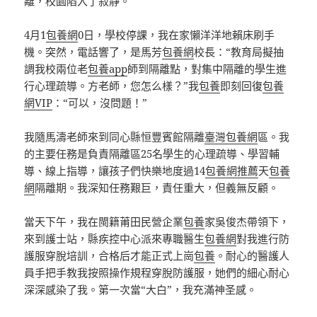
離，校園陷入了寂靜。
4月1
包養網
0日，學校停課，我在家懶洋洋地賴床刷手
機。突然，電話響了，是馬芳
包養網
校長：“教育局擬抽
調我校兩位老
包養app
師到隔離點，對集中隔離的學生進
行心理疏導。方老師，您怎么樣？”我
包養
即刻回復
包養
網VIP
：“可以，沒問題！”
我隨馬濤老師來到同心縣恒豐賓館隔離
臺灣包養網
區。我
的主要任務是負責隔離區25名學生的心理疏導、學習輔
導、線上指導，讓孩子們快樂地度過14
包養網推薦
天
包養
網
隔離期。我深知任務艱巨，責任重大，但義無反顧。
當天下午，我在閩籍莆田民營企業
包養
家吳俊杰帶領下，
來到護士站，縣疾控中心派來專職醫生
包養網
對我進行防
護服穿脫培訓，合格后才能正式上崗
包養
。耐心的醫護人
員手把手教我按照操作規程穿脫防護服，她們的細心耐心
深深感染了我。第一次當“大白”，我充滿神圣感。