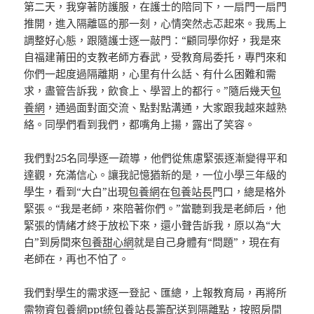
第二天，我穿著防護服，在護士的陪同下，一扇門一扇門
推開，進入隔離區的那一刻，心情突然忐忑起來。我馬上
調整好心態，跟隨護士逐一敲門：“顧同學你好，我是來
自福建莆田的支教老師方春武，受教育局委托，專門來和
你們一起度過隔離期，心里有什么話、有什么困難和需
求，盡管告訴我，飲食上、學習上的都行。”隨后幾天
包
養網
，通過面對面交流、點對點溝通，大家跟我越來越熟
絡。同學們看到我們，都嘴角上揚，露出了笑容。
我們對25名同學逐一疏導，他們從焦慮緊張逐漸變得平和
達觀，充滿信心。讓我記憶猶新的是，一位小學三年級的
學生，看到“大白”出現
包養網
在
包養站長
門口，總是格外
緊張。“我是老師，來陪著你們。”當聽到我是老師后，他
緊張的情緒才終于放松下來，還小聲告訴我，原以為“大
白”到房間來
包養甜心網
就是自己身體有“問題”，現在有
老師在，再也不怕了。
我們對學生的需求逐一登記、匯總，上報教育局，再將所
需物資
包養網ppt
統
包養站長
籌配送到隔離點，按照房間