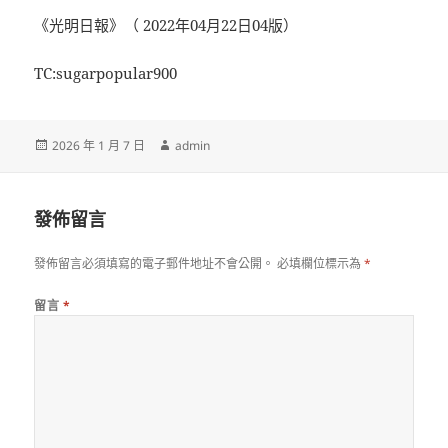
《光明日報》（ 2022年04月22日04版）
TC:sugarpopular900
發
作
2026 年 1 月 7 日
admin
佈
者
日
期:
發佈留言
發佈留言必須填寫的電子郵件地址不會公開。
必填欄位標示為
*
留言
*