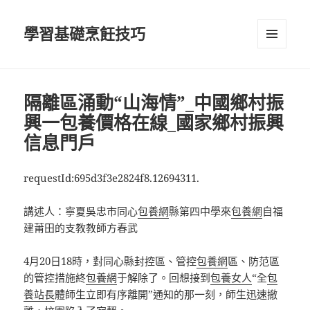
學習基礎烹飪技巧
選單及
小工具
隔離區涌動“山海情”_中國鄉村振
興一包養價格在線_國家鄉村振興
信息門戶
requestId:695d3f3e2824f8.12694311.
講述人：寧夏吳忠市同心
包養網
縣第四中學來
包養網
自福
建莆田的支教教師方春武
4月20日18時，對同心縣封控區、管控
包養網
區、防范區
的管控措施終
包養網
于解除了。回想接到
包養女人
“全
包
養站長
體師生立即有序離開”通知的那一刻，師生迅速撤