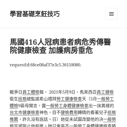
學習基礎烹飪技巧
選單及
小工具
馬國416人冠病患者病危秀傳醫
院健康檢查 加護病房垂危
requestId:68ce08af37e3c5.36118080.
戰爭日
員工體檢
報， 2021年5月9日，馬來西亞
員工健檢
衛生
巡檢
總監諾希山禮拜
勞工健康檢查
天（5月
一般勞工
體檢
9裴母聞言，露
一般勞工身體健康檢查
出一抹異樣的
台北巿健康檢查
神色，目不
健檢費用
轉睛的看著兒子
巡檢
推薦
，許久沒有說話。日）她從未試圖改變他的決
一般勞
檢
定或阻止他前進。她只會毫不
一般勞工身體健康檢查
猶