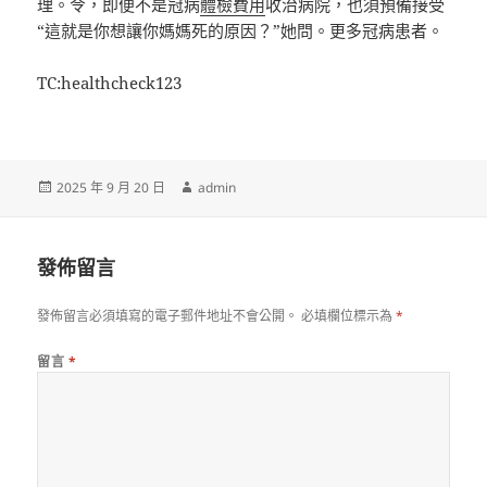
理。令，即便不是冠病
體檢費用
收治病院，也須預備接受
“這就是你想讓你媽媽死的原因？”她問。更多冠病患者。
TC:healthcheck123
發
作
2025 年 9 月 20 日
admin
佈
者
日
期:
發佈留言
發佈留言必須填寫的電子郵件地址不會公開。
必填欄位標示為
*
留言
*