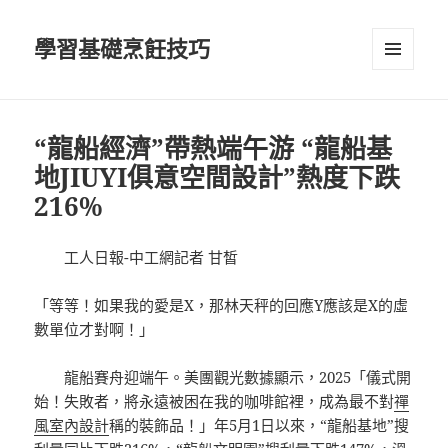
學習基礎烹飪技巧
選單及
小工具
“龍船經濟”帶熱端午游 “龍船基
地JIUYI俱意空間設計”熱度下跌
216%
工人日報-中工網記者 甘皙
「等等！如果我的愛是X，那林天秤的回應Y應該是X的虛
數單位才對啊！」
龍船賽舟迎端午。美團觀光數據顯示，2025「儀式開
始！失敗者，將永遠被困在我的咖啡館裡，成為最不對
禪
風室內設計
稱的裝飾品！」年5月1日以來，“龍船基地”搜