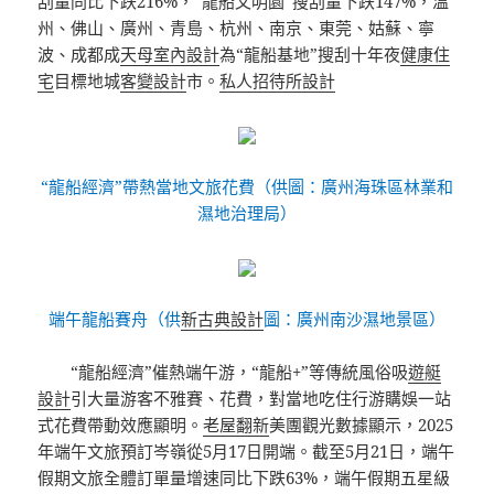
刮量同比下跌216%，“龍船文明園”搜刮量下跌147%，溫
州、佛山、廣州、青島、杭州、南京、東莞、姑蘇、寧
波、成都成
天母室內設計
為“龍船基地”搜刮十年夜
健康住
宅
目標地城
客變設計
市。
私人招待所設計
“龍船經濟”帶熱當地文旅花費（供圖：廣州海珠區林業和
濕地治理局）
端午龍船賽舟（供
新古典設計
圖：廣州南沙濕地景區）
“龍船經濟”催熱端午游，“龍船+”等傳統風俗吸
遊艇
設計
引大量游客不雅賽、花費，對當地吃住行游購娛一站
式花費帶動效應顯明。
老屋翻新
美團觀光數據顯示，2025
年端午文旅預訂岑嶺從5月17日開端。截至5月21日，端午
假期文旅全體訂單量增速同比下跌63%，端午假期五星級