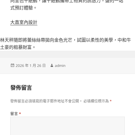
向金色千紙鶴，讓千紙鶴攜帶上物質的誘惑力。盛的一站
式預訂體驗。
大直室內設計
林天秤隨即將蕾絲絲帶拋向金色光芒，試圖以柔性的美學，中和牛
土豪的粗暴財富。
發
作
2026 年 1 月 26 日
admin
佈
者
日
期:
發佈留言
發佈留言必須填寫的電子郵件地址不會公開。
必填欄位標示為
*
留言
*