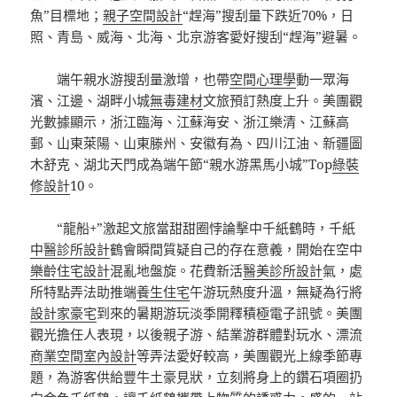
魚”目標地；
親子空間設計
“趕海”搜刮量下跌近70%，日
照、青島、威海、北海、北京游客愛好搜刮“趕海”避暑。
端午親水游搜刮量激增，也帶
空間心理學
動一眾海
濱、江邊、湖畔小城
無毒建材
文旅預訂熱度上升。美團觀
光數據顯示，浙江臨海、江蘇海安、浙江樂清、江蘇高
郵、山東萊陽、山東滕州、安徽有為、四川江油、新疆圖
木舒克、湖北天門成為端午節“親水游黑馬小城”Top
綠裝
修設計
10。
“龍船+”激起文旅當甜甜圈悖論擊中千紙鶴時，千紙
中醫診所設計
鶴會瞬間質疑自己的存在意義，開始在空中
樂齡住宅設計
混亂地盤旋。花費新活
醫美診所設計
氣，處
所特點弄法助推端
養生住宅
午游玩熱度升溫，無疑為行將
設計家豪宅
到來的暑期游玩淡季開釋積極電子訊號。美團
觀光擔任人表現，以後親子游、結業游群體對玩水、漂流
商業空間室內設計
等弄法愛好較高，美團觀光上線季節專
題，為游客供給豐牛土豪見狀，立刻將身上的鑽石項圈扔