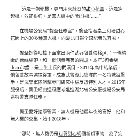
“這是一架靶機，專門用來練習的
甜心花園
。這是穿
越機，效能很強，是無人機中的‘戰斗機’……”
在機場公安局“龔圣任務室”，龔圣指著桌上和墻
甜心
花園
上的30多種無人機，向湖北日報全媒記者先容著。
龔圣她從吧檯下面拿出兩件武器
包養價格ptt
：一條精
緻的蕾絲絲帶，和一個測量完美的圓規。本年3
包養網
dcard
2歲，是土生土長的武漢伢。2011年高中結業后，
他
包養故事
選擇從軍，成為武警湖北總隊的一名特戰狙擊
手，是武警軍隊狙擊專門研究中級反恐特別人才。2015年
服役后，龔圣經由過程應考進進湖北省公安廳機場公安局
巡特警支隊任務。
龔圣愛好揣摩營業，無人機是他最年夜的喜好。他和
無人機的交集，始于2018年。
“那時，無人機仍是
包養甜心網
個新穎事物。為了完