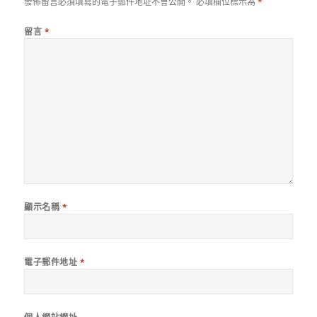
發佈留言必須填寫的電子郵件地址不會公開。
必填欄位標示為
*
留言
*
顯示名稱
*
電子郵件地址
*