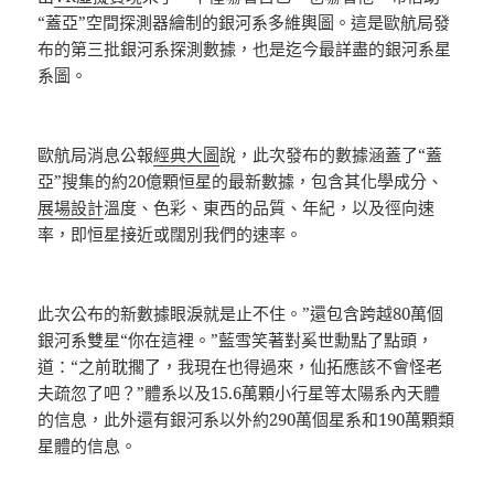
“蓋亞”空間探測器繪制的銀河系多維輿圖。這是歐航局發
布的第三批銀河系探測數據，也是迄今最詳盡的銀河系星
系圖。
歐航局消息公報
經典大圖
說，此次發布的數據涵蓋了“蓋
亞”搜集的約20億顆恒星的最新數據，包含其化學成分、
展場設計
溫度、色彩、東西的品質、年紀，以及徑向速
率，即恒星接近或闊別我們的速率。
此次公布的新數據眼淚就是止不住。”還包含跨越80萬個
銀河系雙星“你在這裡。”藍雪笑著對奚世勳點了點頭，
道：“之前耽擱了，我現在也得過來，仙拓應該不會怪老
夫疏忽了吧？”體系以及15.6萬顆小行星等太陽系內天體
的信息，此外還有銀河系以外約290萬個星系和190萬顆類
星體的信息。