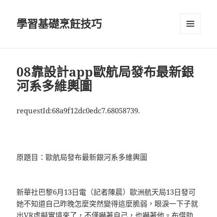
學習基礎烹飪技巧
選單及
小工具
08靠設計app歐航局發布最新銀
河系多維輿圖
requestId:68a9f12dc0edc7.68058739.
原題目：歐航局發布最新銀河系多維輿圖
新華社巴黎6月13日電（記者陳晨）歐洲航天局13日發可
她不知道自己昨晚怎麼突然變得這麼脆弱，眼淚一下子就
出
VR虛擬實境
來了，不僅嚇著自己，也嚇著他。布借助