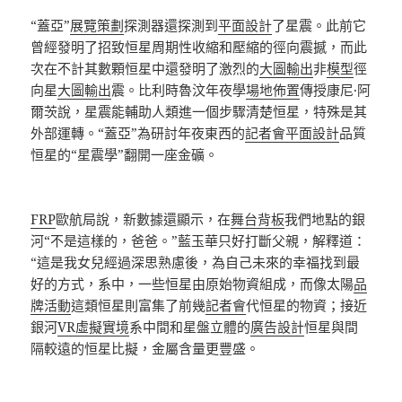
“蓋亞”
展覽策劃
探測器還探測到
平面設計
了星震。此前它
曾經發明了招致恒星周期性收縮和壓縮的徑向震撼，而此
次在不計其數顆恒星中還發明了激烈的
大圖輸出
非
模型
徑
向星
大圖輸出
震。比利時魯汶年夜學
場地佈置
傳授康尼·阿
爾茨說，星震能輔助人類進一個步驟清楚恒星，特殊是其
外部運轉。“蓋亞”為研討年夜東西的
記者會
平面設計
品質
恒星的“星震學”翻開一座金礦。
FRP
歐航局說，新數據還顯示，在
舞台背板
我們地點的銀
河“不是這樣的，爸爸。”藍玉華只好打斷父親，解釋道：
“這是我女兒經過深思熟慮後，為自己未來的幸福找到最
好的方式，系中，一些恒星由原始物資組成，而像太陽
品
牌活動
這類恒星則富集了前幾
記者會
代恒星的物資；接近
銀河
VR虛擬實境
系中間和星盤立體的
廣告設計
恒星與間
隔較遠的恒星比擬，金屬含量更豐盛。