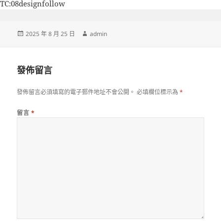
TC:08designfollow
發
作
2025 年 8 月 25 日
admin
佈
者
日
期:
發佈留言
發佈留言必須填寫的電子郵件地址不會公開。
必填欄位標示為
*
留言
*