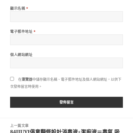
顯示名稱
*
電子郵件地址
*
個人網站網址
在
瀏覽器
中儲存顯示名稱、電子郵件地址及個人網站網址，以供下
次發佈留言時使用。
文
上一篇文章
章
84JIUYI俱意翻修設計消毒液+潔廁液＝毒氣 吸
上