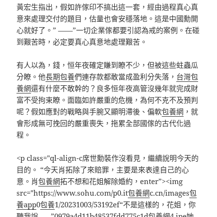
黃宏生指出，假如許傢印不搞出這一套，經由過程真心真
意來處理交付的題目，估量也會安穩落地。這是中國勳開
心就好了。” ——”一切企業傢都要引認為戒的案例。在碰
到艱苦時，必定要真心真意地處理艱苦。
有人以為，錢，恒年夜確定賺到瞭不少，但被這些蛀蟲瓜
分瞭。他
長期包養
們連存款都敢當成盈利分失落，
台灣包
養網
還有什麼不敢幹的？良多恒年夜高管沒幾年就完成財
富不受拘束瞭。面臨如許嚴重的危機，為何不克不及預判
呢？假如應對的戰略與手腕又顯明滯後、偏軟
包養網
，就
會形成無可挽回的嚴重喪失，拖累全部國傢的古代化過
程。
<p class="ql-align-c席世勳裝作沒看見，繼續說明今天的
目的。 “今天肖拓除了來賠罪，主要是來表達自己的心
意。肖
包養網
拓不想和花姐解除婚約，enter”><img
src="https://www.sohu.com/p0.it
包養網
c.cn/images
包
養app
0
包養
1/20231003/53192ef“不是這樣的，花姐，你
聽我說……”0979a4d11b48537fdd775c1d
包養網
4.jpe她