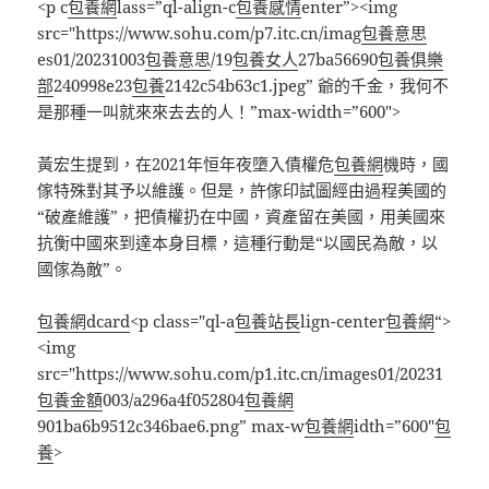
<p c
包養網
lass=”ql-align-c
包養感情
enter”><img
src="https://www.sohu.com/p7.itc.cn/imag
包養意思
es01/20231003
包養意思
/19
包養女人
27ba56690
包養俱樂
部
240998e23
包養
2142c54b63c1.jpeg” 爺的千金，我何不
是那種一叫就來來去去的人！”max-width=”600″>
黃宏生提到，在2021年恒年夜墮入債權危
包養網
機時，國
傢特殊對其予以維護。但是，許傢印試圖經由過程美國的
“破產維護”，把債權扔在中國，資產留在美國，用美國來
抗衡中國來到達本身目標，這種行動是“以國民為敵，以
國傢為敵”。
包養網dcard
<p class="ql-a
包養站長
lign-center
包養網
“>
<img
src="https://www.sohu.com/p1.itc.cn/images01/20231
包養金額
003/a296a4f052804
包養網
901ba6b9512c346bae6.png” max-w
包養網
idth=”600″
包
養
>