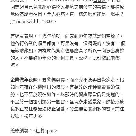
回想起自己
包養網心得
墜入夢境之前發生的事情，那種感
覺依然歷歷在目，令人心痛。這一切怎麼可能是一場夢？
g” max-width=”600″>
有網友表現，十幾年前就一向感到恒年夜就是個空殼子，
他各行各業的項目都有，可是沒有一個精曉的。沒有 一個
是範疇龍頭，怎樣就能夠市值那麼高？所以一向提出身邊
的人，不要碰恒年夜的任何工具。公然，此刻徹底崩盤
瞭。
企業做年夜瞭，要警惕翼翼，而不克不及再自覺疾走，假
如恒年夜在危機剛出的時辰，有萬達的那種賣賣賣的氣
勢，也不至於現在如許。以那時的資產應當仍是夠還的，
不至於一個雷引爆另一個雷，呈現多米諾景象，然後形成
良多正常任務無法停止
包養
，發生更
包養網
多的雷。
前往
搜狐，檢查更多
義務編纂：<
包養
span>