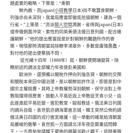
題處置的戰略，下策是：“乘朝
鮮內敝，而japan(
小班教學
日本)尚不敢蠶食朝鮮，
列強亦尚未深刻，我當局應當即徹底拾掇朝鮮，建為一個
行省。”上策是：“流派
個人空間
凋謝，省得與japan(日本)
或帝俄側面沖突，索性約同英美德法俄日意列國，配合維
護朝鮮。”他的提出應當說是針對朝鮮的難題所作的善
策，惋惜那時清朝當局除瞭李鴻章外，多數是庸懦愚蠢，
對付他的提出便棄捐不問。
從光緒十四年（1888年）起，朝鮮便開端變質，除
瞭前述的調派全部權力年夜使赴美國和
歐洲外，還預備以關稅作押向列強告貸，朝鮮的交際
和關稅本來回中國治理，是以朝鮮如許作法，即是是對中
國宗主權挑釁。其時上帝教權勢深刻朝鮮，保守派對上帝
教阻擋得很歷害，鼓動人平易近說上帝教徒烹食小兒，由
此遂激起平易近變，進犯教堂，毆殺教徒。俄法美日列國
均調兵自衛，袁世凱亦調海軍進京城。韓王突然公佈約請
俄法美日四國的戎行進宮維護，這一舉動的確是給清朝當
局嚴峻的衝擊。袁世凱一方面請北洋年夜臣鄭重詰問韓
王，一方面匆匆請韓王擺佈的親華派勸止韓王，這時美俄