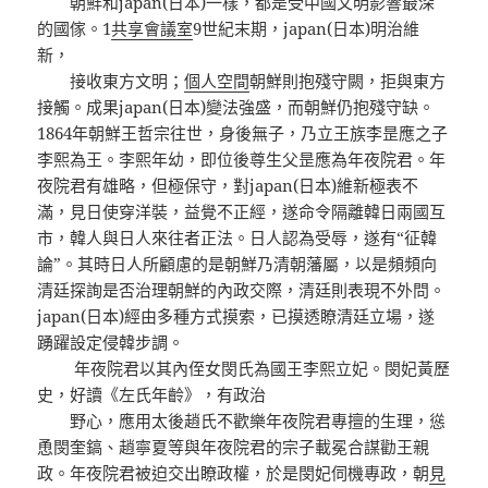
朝鮮和japan(日本)一樣，都是受中國文明影響最深
的國傢。1
共享會議室
9世紀末期，japan(日本)明治維
新，
接收東方文明；
個人空間
朝鮮則抱殘守闕，拒與東方
接觸。成果japan(日本)變法強盛，而朝鮮仍抱殘守缺。
1864年朝鮮王哲宗往世，身後無子，乃立王族李昰應之子
李熙為王。李熙年幼，即位後尊生父昰應為年夜院君。年
夜院君有雄略，但極保守，對japan(日本)維新極表不
滿，見日使穿洋裝，益覺不正經，遂命令隔離韓日兩國互
市，韓人與日人來往者正法。日人認為受辱，遂有“征韓
論”。其時日人所顧慮的是朝鮮乃清朝藩屬，以是頻頻向
清廷探詢是否治理朝鮮的內政交際，清廷則表現不外問。
japan(日本)經由多種方式摸索，已摸透瞭清廷立場，遂
踴躍設定侵韓步調。
年夜院君以其內侄女閔氏為國王李熙立妃。閔妃黃歷
史，好讀《左氏年齡》，有政治
野心，應用太後趙氏不歡樂年夜院君專擅的生理，慫
恿閔奎鎬、趙寧夏等與年夜院君的宗子載冕合謀勸王親
政。年夜院君被迫交出瞭政權，於是閔妃伺機專政，朝
見