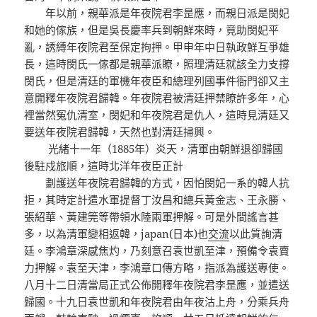
年以前，親華派是年夜院君李昰應，而親日派是閔妃
和她的傢族，但是吳長慶率兵到朝鮮來時，竟助閔妃平
亂，誘縛年夜院君至保定拘押。甲申年中日執政鮮互爭雄
長，這時閔氏一傢都是親華派瞭，照理清廷就該全力支撐
閔氏，但是清廷的軍機年夜臣和總理列國事件衙門卻又主
意開釋年夜院君歸韓。年夜院君被清廷押禁瞭許多年，心
裡當然冤仇清室，閔妃和年夜院君是仇人，這時見清廷又
要送年夜院君歸韓，天然也對清廷掃興。
光緒十一年（1885年）炎天，清軍由朝鮮退卻歸國
後駐戍旅順，這時北洋年夜臣正計
劃護送年夜院君歸韓的方式，因怕閔妃一系的韓人抗
拒，其時定計遣水軍提督丁汝昌和總兵黃金志、王永勝、
張紹華、黃建筦等帶領水陸兩軍押解。可是外間謠言甚
多，以為清軍變相返韓，japan(日本)也
交流
以此質詢清
廷。李鴻章深感焦灼，乃刻意召袁世凱至津，預備令袁賣
力押解。袁至天津，李鴻章口傳方略，指派為護送專使。
八月十二日清當局正式公佈開釋年夜院君李昰應，並遣送
歸國。十九日袁世凱和年夜院君由年夜沽上舟，分乘兵舟