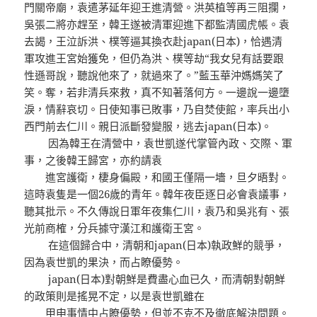
門關帝廟，袁遣茅延年迎王進清營。洪英植等再三阻攔，
吳張二將亦趕至，韓王遂被清軍迎進下都監清國虎帳。袁
去謁，王泣訴洪、樸等逼其換衣赴japan(日本)，恰遇清
軍攻進王宮始獲免，但仍為洪、樸等劫“我女兒有話要跟
性遜哥說，聽說他來了，就過來了。”藍玉華沖媽媽笑了
笑。奪，若非清兵來救，真不知著落何方。一邊說一邊墮
淚，情辭哀切。日使知事已敗事，乃自焚使館，率兵出小
西門前去仁川。親日派斷發變服，逃去japan(日本)。
因為韓王在清營中，袁世凱遂代掌管內政、交際、軍
事，之後韓王歸宮，亦約請袁
進宮護衛，棲身偏殿，和國王僅隔一墻，旦夕晤對。
這時袁隻是一個26歲的青年。韓年夜臣逐日必會袁議事，
聽其批示。不久傳說日軍年夜集仁川，袁乃和吳兆有、張
光前商榷，分兵據守漢江和護衛王宮。
在這個歸合中，清朝和japan(日本)執政鮮的競爭，
因為袁世凱的果決，而占瞭優勢。
japan(日本)對朝鮮是費盡心血已久，而清朝對朝鮮
的政策則是搖晃不定，以是袁世凱雖在
甲申事情中占瞭優勢，但並不克不及徹底解決問題。