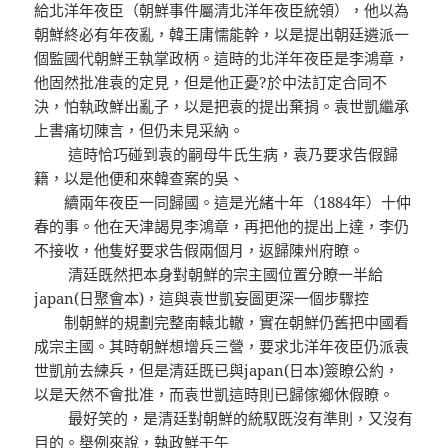
給北洋年夜臣（朝鮮事件屬清北洋年夜臣統領），他以為
朝鮮終必有年夜亂，韓王庸懦能幹，以是提出朝廷遴派一
個監國代朝鮮王執掌政柄。這時的北洋年夜臣是李鴻章，
他固然批准袁的定見，但是他正憂?於中法訂定合同不
決，怕執政鮮出亂子，以是把袁的提出棄捐。袁世凱繼承
上書痛切陳言，但仍未見采納。
這時恰巧碰到袁的嗣母牛氏生病，袁乃要求告假歸
籍，以是他便和來韓查案的吳、
續兩年夜臣一同歸國。這是光緒十年（1884年）十仲
春的事。他在天津謁見李鴻章，再把他的提出上達，李仍
不接收，他隻好要求告假兩個月，返歸陳州府瞭。
清廷既然把本身對朝鮮的宗主國位置分瞭一半給
japan(日
聚會
本)，這與袁世凱妄圖更深一個步驟控
制朝鮮的規劃完整南轅北轍，實在朝鮮仍舊把中國看
成宗主國。其時朝鮮想增兵三營，要求北洋年夜臣仍派袁
世凱前去練兵，但是清廷既已與japan(日本)簽瞭公約，
以是天然不會批准，而袁世凱這時則已歸傢鄉休假瞭。
最好笑的，是清廷對朝鮮的統馭既沒有準則，又沒有
目的。舉例來說，執政鮮壬午