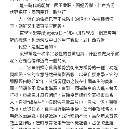
這一時代的朝鮮，國王昏聵，閔妃弄權，仕宦貪污，
伏莽猖狂，國困民艱，路無行
人，消亡的命運已至不成防止的境地。在這種情況
下，朝鮮又出瞭東學黨起義。
東學黨起義給japan(日本)形
小班教學
成一個篡奪朝
鮮的機遇，也匆匆成中日的甲午戰役，對付西方近
代史，是很主要的。
東學黨是一種半宗教性的會黨組織。什麼鳴做東學黨
呢？它是合儒釋道為一體的東
西，它是朝鮮守舊舊權勢抗衡東方權勢的一種平易近
間組織。它的立意既然是抗衡西教，以是自號東學。它的
醞釀經由瞭若幹年，其情況極似之後在中國產生的義和
團。開端並不鳴做東學黨，直到一個崔時亨的人進去替天
行道，東學黨才風行朝鮮。崔時亨是朝鮮全羅道東阜系
人，自號“緯醫生”，摘選佛老斷章片句，自成一傢，輾轉
教授，信徒日多，饑平易近揭竿相從，公開要攻城略地。
朝鮮政治腐亂，財務難題，戎行糧餉不發，當然無意替
家
教
王室作戰，崔時亨帶領東學黨伺機起義，占領瞭全羅