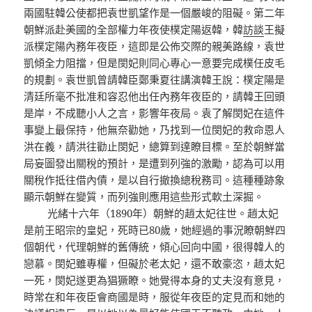
兩國駐韓公使都把袁世凱望作是一個嚴峻的阻礙。第二年
朝鮮派赴美國的全部權力年夜使樸定陽返韓，韓
訪談
王擬
派樸定陽內務年夜臣，這即是公佈交際的親美路線，袁世
凱傾全力阻擋，但是閔妃則同心專心一意要完成樸任皮毛
的規劃。袁世凱曾請韓臣鄭秉夏往講演韓王說：樸定陽是
清廷所毫不批准和容忍他出任內務年夜臣的，請韓王回頭
是岸，不成聽小人之言，影響年夜局。袁了解閔妃在這件
事變上最保持，他無奈勸她，乃找到一位閔妃的救命恩人
洪在義，請洪往勸止閔妃，總算到達瞭目標。至於朝鮮當
局妄圖發出關稅的預計，是遭到列強的激勵，認為可以用
關稅作抵往借內債，是以自行撤換總稅務司。這種種跡象
顯示朝鮮在變質，而列強則應用這些形式軟土深掘。
光緒十六年（1890年）朝鮮的趙太妃往世。趙太妃
是前王昭宗的皇妃，死時已80歲，她經過的事況瞭朝鮮四
個朝代，代理朝鮮的舊傳統，傾心回向中國，很得韓人的
戀慕。閔妃雖專權，但礙於老太妃，還不敢豪恣，趙太妃
一死，閔妃遂更為猖獗瞭。她覺得本身的丈夫沒有意見，
時常在和年夜臣會商國是時，服從年夜臣的定見而和她的