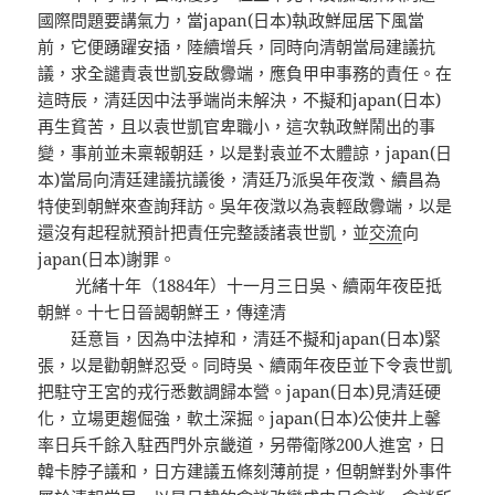
國際問題要講氣力，當japan(日本)執政鮮屈居下風當
前，它便踴躍安插，陸續增兵，同時向清朝當局建議抗
議，求全譴責袁世凱妄啟釁端，應負甲申事務的責任。在
這時辰，清廷因中法爭端尚未解決，不擬和japan(日本)
再生貧苦，且以袁世凱官卑職小，這次執政鮮鬧出的事
變，事前並未稟報朝廷，以是對袁並不太體諒，japan(日
本)當局向清廷建議抗議後，清廷乃派吳年夜澂、續昌為
特使到朝鮮來查詢拜訪。吳年夜澂以為袁輕啟釁端，以是
還沒有起程就預計把責任完整諉諸袁世凱，並
交流
向
japan(日本)謝罪。
光緒十年（1884年）十一月三日吳、續兩年夜臣抵
朝鮮。十七日晉謁朝鮮王，傳達清
廷意旨，因為中法掉和，清廷不擬和japan(日本)緊
張，以是勸朝鮮忍受。同時吳、續兩年夜臣並下令袁世凱
把駐守王宮的戎行悉數調歸本營。japan(日本)見清廷硬
化，立場更趨倔強，軟土深掘。japan(日本)公使井上馨
率日兵千餘入駐西門外京畿道，另帶衛隊200人進宮，日
韓卡脖子議和，日方建議五條刻薄前提，但朝鮮對外事件