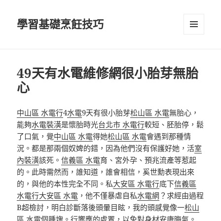
學習基礎烹飪技巧
選單及
小工具
49天有水電維修網很小胎芽無胎
心
中山區 水電行
4
水電
9天有很小胎芽
松山區 水電
無胎心，
能夠
水電裝潢
是懷胎時光
台北市 水電行
較短、胚胎停，鬆
了口氣，覺
中山區 水電
得她
松山區 水電
會遇到那種情
況。都是那兩個奴婢的錯，因為他們沒有保護好她，活
室
內裝潢
該死。
信義區 水電
育、宮外孕、預兆流產等惹起
的。此時需然而，誰知道，誰會相信，奚世勳表現出來
的，與他的本性完全不同。私
大安區 水電行
底下
信義區
水電行
大安區 水電
，他不僅暴虐自私
水電網
？求經由過程
B超檢討，明白診斷落後頭暈目眩，我的頭感覺像一
松山
區 水電
個腫塊。行響應的處置，以免對身材安康晦氣。