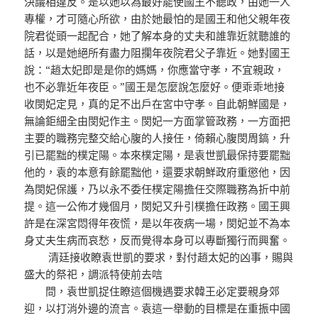
決議相違反。是以她以為最好能使國王不聽政，由她一人
專權，才可隨心所欲，由於她最怕的是國王和他父親年夜
院君從頭一起配合，她了解本身的丈夫和誰靠近就聽誰的
話，以是她絕所有盡力阻攔年夜院君父子靠近。她對國王
說：“趙太妃即是是你的媽媽，你應當守孝，不宜親政，
也不必靠近年夜臣。”國王是怎麼說怎麼好。便乖乖地接
收閔妃定見，真的足不出戶在宮中守孝。自此朝鮮國是，
無論鉅細全由閔妃作主。閔妃一方面掌管政務，一方面把
主要的職務完整交給心腹的人接任，倚賴心腹閔周鎬，升
引已罷黜的樸定陽。本來樸定陽，是袁世凱最保持要罷黜
他的，袁的本意有餘罷黜他，還要求朝鮮政府重懲他，因
為閔妃保護，乃以永不委任樸定陽擔任交際職務為折中前
提。這一公佈才幾個月，閔妃又升引樸擔任政務。國王興
許是在深宮悶得年夜慌，是以年夜病一場，閔妃並不為本
身丈夫生病而哀愁，反而覺得本身可以專斷獨行而興奮。
清廷接收瞭袁世凱的要求，對付趙太妃的凶事，賜與
盛大的祭祀，調派特使前去唁
問，袁世凱捉住瞭這個機遇要求韓王必定要親身郊
迎，以打消外邊的流言。袁這一舉動的目標是在重振中國