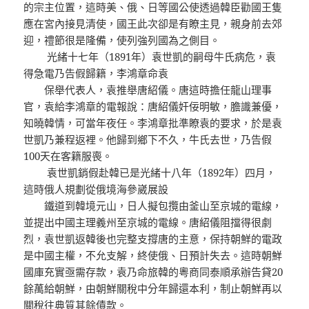
的宗主位置，這時美、俄、日等國公使透過韓臣勸國王隻
應在宮內接見清使，國王此次卻是有瞭主見，親身前去郊
迎，禮節很是隆備，使列強列國為之側目。
光緒十七年（1891年）袁世凱的嗣母牛氏病危，袁
得急電乃告假歸籍，李鴻章命袁
保舉代表人，袁推舉唐紹儀。唐這時擔任龍山理事
官，袁給李鴻章的電報說：唐紹儀奸佞明敏，膽識兼優，
知曉韓情，可當年夜任。李鴻章批準瞭袁的要求，於是袁
世凱乃兼程返裡。他歸到鄉下不久，牛氏去世，乃告假
100天在客籍服喪。
袁世凱銷假赴韓已是光緒十八年（1892年）四月，
這時俄人規劃從俄境海參崴展設
鐵道到韓境元山，日人擬包攬由釜山至京城的電線，
並提出中國主理義州至京城的電線。唐紹儀阻擋得很劇
烈，袁世凱返韓後也完整支撐唐的主意，保持朝鮮的電政
是中國主權，不允支解，終使俄、日預計失去。這時朝鮮
國庫充實亟需存款，袁乃命旅韓的粵商同泰順承辦告貸20
餘萬給朝鮮，由朝鮮關稅中分年歸還本利，制止朝鮮再以
關稅往典質其餘債款。