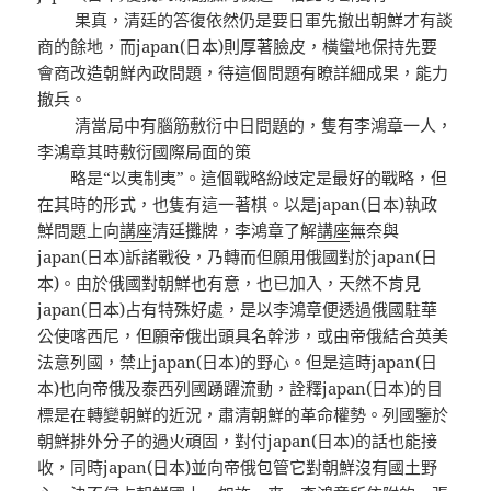
果真，清廷的答復依然仍是要日軍先撤出朝鮮才有談
商的餘地，而japan(日本)則厚著臉皮，橫蠻地保持先要
會商改造朝鮮內政問題，待這個問題有瞭詳細成果，能力
撤兵。
清當局中有腦筋敷衍中日問題的，隻有李鴻章一人，
李鴻章其時敷衍國際局面的策
略是“以夷制夷”。這個戰略紛歧定是最好的戰略，但
在其時的形式，也隻有這一著棋。以是japan(日本)執政
鮮問題上向
講座
清廷攤牌，李鴻章了解
講座
無奈與
japan(日本)訴諸戰役，乃轉而但願用俄國對於japan(日
本)。由於俄國對朝鮮也有意，也已加入，天然不肯見
japan(日本)占有特殊好處，是以李鴻章便透過俄國駐華
公使喀西尼，但願帝俄出頭具名幹涉，或由帝俄結合英美
法意列國，禁止japan(日本)的野心。但是這時japan(日
本)也向帝俄及泰西列國踴躍流動，詮釋japan(日本)的目
標是在轉變朝鮮的近況，肅清朝鮮的革命權勢。列國鑒於
朝鮮排外分子的過火頑固，對付japan(日本)的話也能接
收，同時japan(日本)並向帝俄包管它對朝鮮沒有國土野