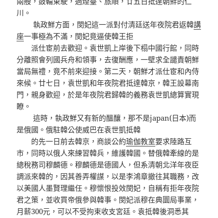
兩艘，鼓輪東駛，過煙臺、旅順，廿五日抵達朝鮮的仁
川。
執政鮮方面，閔妃這一派對付清廷送年夜院君返韓
講
座
一事極為不滿，閔妃竟逼使韓王拒
派仕宦前去歡迎。袁世凱上岸後下榻中國行館，同時
分離照會列國兵舟和領事，去復酬應，一壁求全譴責朝鮮
當局無禮，竟不前來迎接。第二天，朝鮮才派仕宦和內侍
來候。廿七日，袁世凱和年夜院君抵達韓京，韓王設幕南
門，親身歡迎，於是年夜院君歸韓的義務袁世凱總算實現
瞭。
這時，執政鮮又有新的醞釀，那不是japan(日本)而
是俄國。俄駐韓公使威巴在袁世凱抵韓
的先一日前去韓京，商談公約
瑜伽教室
要求陸路互
市，同時以俄人來練習韓兵，維護韓國。替俄韓牽線的是
總稅務司穆麟德。穆麟德是德國人，但系清朝北洋年夜臣
調派來韓的，因其善弄權謀，以是李鴻章撤往其職務，改
以美國人墨賢理繼任。穆懷恨投效閔妃，自稱有拒年夜院
君之策，並收買帝俄參與韓事。閔妃派穆在典圜局事業，
月薪300元，可以不受拘束收支宮廷。袁抵韓後洞悉其