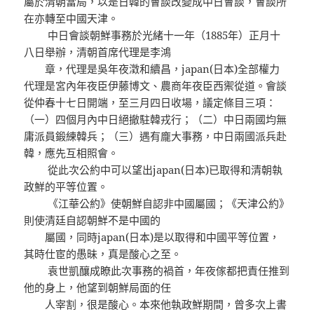
屬於清朝當局，以是日韓的會談改變成中日會談，會談所
在亦轉至中國天津。
中日會談朝鮮事務於光緒十一年（1885年）正月十
八日舉辦，清朝首席代理是李鴻
章，代理是吳年夜澂和續昌，japan(日本)全部權力
代理是宮內年夜臣伊藤博文、農商年夜臣西禦從道。會談
從仲春十七日開端，至三月四日收場，議定條目三項：
（一）四個月內中日絕撤駐韓戎行；（二）中日兩國均無
庸派員鍛練韓兵；（三）遇有龐大事務，中日兩國派兵赴
韓，應先互相照會。
從此次公約中可以望出japan(日本)已取得和清朝執
政鮮的平等位置。
《江華公約》使朝鮮自認非中國屬國；《天津公約》
則使清廷自認朝鮮不是中國的
屬國，同時japan(日本)是以取得和中國平等位置，
其時仕宦的愚昧，真是酸心之至。
袁世凱釀成瞭此次事務的禍首，年夜傢都把責任推到
他的身上，他望到朝鮮局面的任
人宰割，很是酸心。本來他執政鮮期間，曾多次上書