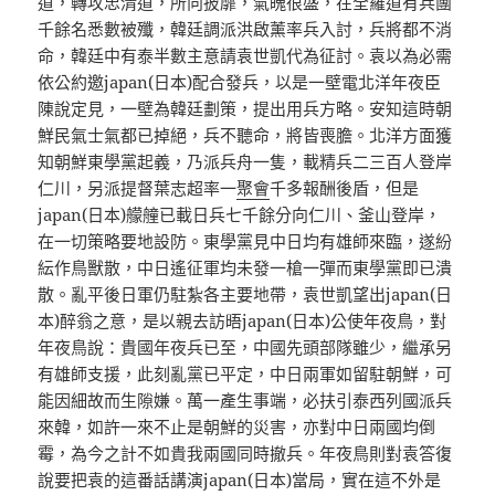
道，轉攻忠清道，所向披靡，氣魄很盛，在全羅道有兵團
千餘名悉數被殲，韓廷調派洪啟薰率兵入討，兵將都不消
命，韓廷中有泰半數主意請袁世凱代為征討。袁以為必需
依公約邀japan(日本)配合發兵，以是一壁電北洋年夜臣
陳說定見，一壁為韓廷劃策，提出用兵方略。安知這時朝
鮮民氣士氣都已掉絕，兵不聽命，將皆喪膽。北洋方面獲
知朝鮮東學黨起義，乃派兵舟一隻，載精兵二三百人登岸
仁川，另派提督葉志超率一
聚會
千多報酬後盾，但是
japan(日本)艨艟已載日兵七千餘分向仁川、釜山登岸，
在一切策略要地設防。東學黨見中日均有雄師來臨，遂紛
紜作鳥獸散，中日遙征軍均未發一槍一彈而東學黨即已潰
散。亂平後日軍仍駐紮各主要地帶，袁世凱望出japan(日
本)醉翁之意，是以親去訪晤japan(日本)公使年夜鳥，對
年夜鳥說：貴國年夜兵已至，中國先頭部隊雖少，繼承另
有雄師支援，此刻亂黨已平定，中日兩軍如留駐朝鮮，可
能因細故而生隙嫌。萬一產生事端，必扶引泰西列國派兵
來韓，如許一來不止是朝鮮的災害，亦對中日兩國均倒
霉，為今之計不如貴我兩國同時撤兵。年夜鳥則對袁答復
說要把袁的這番話講演japan(日本)當局，實在這不外是