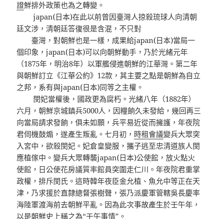
證
鮮排外政策也為之轉變。
japan(日本)在此以前曾因臺灣人掠殺琉球人向清朝
廷文涉，清朝廷答復很是含混，不只對
臺灣，對朝鮮也是一樣，成果給japan(日本)當局一
個印象，japan(日本)可以向朝鮮動手，乃於光緒元年
（1875年，明治8年）以軍艦侵進朝鮮的江華灣。第二年
與朝鮮訂立《江華公約》12款，其主要之點是朝鮮為自立
之邦，系有與japan(日本)同等之主權。
閔妃當權後，國政更為腐朽。光緒八年（1882年）
六月，朝鮮京城鎮兵5000人，因糧餉久未發給，幾回再三
向當局請求發餉，俱未如願，兵平易近從而擁護，年夜院
君伺機鼓煽，遂產生叛亂。七月初，
時租會議
變兵大眾突
入宮中，欲殺閔妃。妃倉皇變服，攜子逃至忠清道族人閔
應植傢中。變兵大眾轉襲japan(日本)公使館，放火點火
使館，日公使花房議質率館員突圍走仁川。年夜院君重掌
政權，排斥閔氏。這時韓年夜臣金允植、魚允中等正在天
津，乃求援於直隸總督張樹聲，張乃派慶軍管轄吳長慶率
海陸軍渡海前去朝鮮平亂。因為此次事故產生於壬午年，
以是朝鮮史上稱之為“壬午事情”。