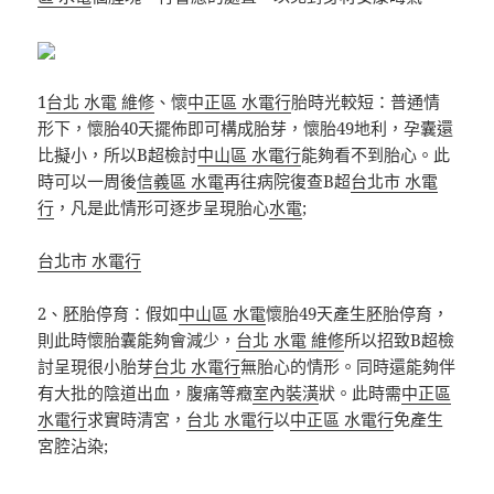
1
台北 水電 維修
、懷
中正區 水電行
胎時光較短：普通情
形下，懷胎40天擺佈即可構成胎芽，懷胎49地利，孕囊還
比擬小，所以B超檢討
中山區 水電行
能夠看不到胎心。此
時可以一周後
信義區 水電
再往病院復查B超
台北市 水電
行
，凡是此情形可逐步呈現胎心
水電
;
台北市 水電行
2、胚胎停育：假如
中山區 水電
懷胎49天產生胚胎停育，
則此時懷胎囊能夠會減少，
台北 水電 維修
所以招致B超檢
討呈現很小胎芽
台北 水電行
無胎心的情形。同時還能夠伴
有大批的陰道出血，腹痛等癥
室內裝潢
狀。此時需
中正區
水電行
求實時清宮，
台北 水電行
以
中正區 水電行
免產生
宮腔沾染;