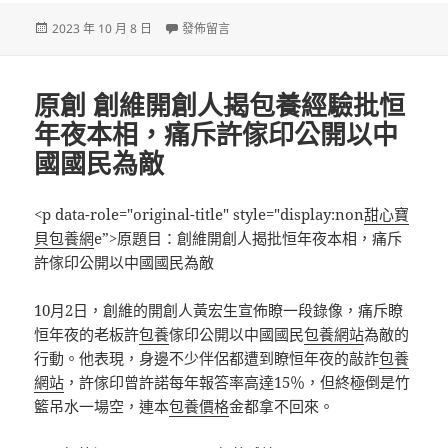
發
在〈49天有水電維修網很小胎芽無胎心〉
2023 年 10 月 8 日
發佈留言
佈
日
期:
原創 創維開創人揭包養經驗批恒
年夜本相，痛斥許傢印公開以中
國國民為敵
<p data-role="original-title" style="display:non
甜心寶
貝包養網
e”>原題目：創維開創人揭批恒年夜本相，痛斥
許傢印公開以中國國民為敵
10月2日，創維的開創人黃宏生宣佈瞭一段錄像，痛斥瞭
恒年夜的老板許
包養
傢印公開以中國國民
包養網站
為敵的
行動。他表現，身邊不少伴侶都遭到瞭恒年夜的敲詐
包養
網站
，許傢印曾許諾每年報答率高達15％，但終極倒是竹
籃吊水一場空，連本
包養價格
金都拿不回來。