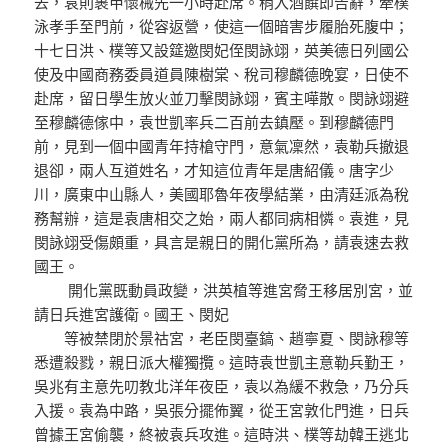
去，袁則裹甲懷械先一小時赴席。稍入酒饌即告辭，牽樸
泳孝手至門前，從容返營，使這一個暗害步履胎死腹中；
十七日洪、樸等又設筵邀閔妃侄閔詠翊，英美德日列國公
使及中國商務委員道員陳樹棠、稅司穆麟德晚宴，日使不
赴席，留日學生放火並刀擊閔詠翊，賓主嘩散。閔詠翊避
至穆麟德傢中，袁世凱率兵二百前去鎮壓。到穆麟德門
前，見到一個中國青年持槍守門，意氣凜然，袁勒兵撤退
退卻，兩人互道姓名，才知這位青年是唐紹儀。唐字少
川，廣東中山縣人，美國耶魯年夜學結業，由清廷派為稅
務幫辦，這是袁唐相交之始，兩人都同病相憐。袁進，見
閔詠翊受傷頗重，具言是親日的開化黨所為，請袁速去救
國王。
開化黨既動員政變，洪英植等進宮脅王移居別宮，並
請日兵進宮護衛。國王、閔妃
等被禁閉於景祜宮，老臣閔臺鎬、趙寧夏、閔詠穆等
悉遭殺戮，親日派大權獨攬。這時袁世凱主意勒兵勤王，
吳兆有主意先叨教北洋年夜臣，袁以為緩不救急，乃分兵
入援。袁為中路，吳張分擺佈翼，從王宮敦化門進，日兵
曾據王宮偷襲，終被袁兵攻進。這時洪、樸等劫韓王逃北