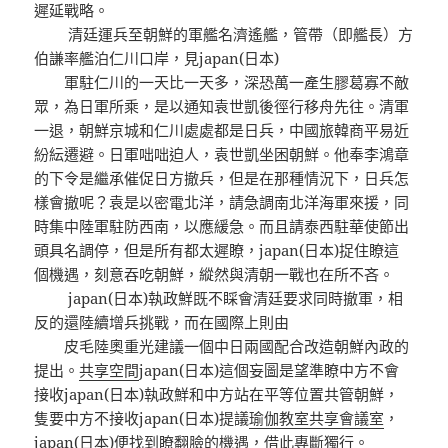
遲延戰略。
清廷運兵至朝鮮的軍艦名濟遙艦，管帶（即艦長）方
伯謙率艦泊仁川口岸，見japan(日本)
軍駐仁川的一天比一天多，深恐萬一產生膠葛寡不敵
眾，為日軍所乘，是以通知袁世凱後徑行移舟先往。清軍
一退，朝鮮京城和仁川處處都是日兵，中國旅韓商平易近
紛紜遷避。日軍咄咄迫人，袁世凱坐困朝鮮。他奉李鴻章
的下令是繼承催促日方撤兵，但是在那種情況下，日兵怎
樣會撤呢？袁是以密電北洋，請急調南北洋海軍來援，同
時集中陸軍駐防西南，以應緩急。而且請泰西駐華使節出
頭具名調停，但是所有都太遲瞭，japan(日本)捉住瞭這
個機遇，刻意吞吃朝鮮，縱然與清朝一戰也在所不吝。
japan(日本)執政鮮既不睬會清廷要求同時撤軍，相
反的還陸續增兵挑戰，而在國際上則由
皮毛陸奧重光建議一個中日兩國配合改造朝鮮內政的
提出。
共享空間
japan(日本)這個妄圖是望準瞭中方不會
接收japan(日本)執政鮮和中方站在平等位置共管朝鮮，
隻要中方不接收japan(日本)提議
瑜伽教室
共享會議室
，
japan(日本)便找到瞭翻臉的機遇，借此專斷獨行。