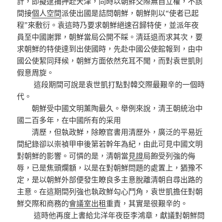
計，即擬逮捕押赴天津，同時以朝鮮交際無自立權，不該
間接
個人空間
派使出國是詰問朝鮮，朝鮮則以“使者已起
程”來敷衍。袁這時乃要求朝鮮絕速召歸特使，並派年夜
員至中國謝罪，朝鮮當局公開不睬。清廷退而求其次，要
求朝鮮的特使達到出使國時，先赴中國公使館報到，由中
國公使絜同拜候，朝鮮方面依然充耳不聞，而對袁世凱則
假意周旋。
這段期間可說是袁世凱打點對韓交際最艱辛的一個時
代。
朝鮮受中國文明薰陶最久。舉例來說，清王朝統治中
國二百多年，在中國所有的采用
清歷，但執政鮮，除瞭官書用清歷外，廣泛的平易近
間紀錄卻以崇禎甲申後第若幹年為紀，由此可見中國文明
對朝鮮的影響。可憐的是，清朝當
見證
局飽受列強的侮
辱，已是焦頭爛額，以是在對朝鮮問題的處置上，猶豫不
定，是以朝鮮外部便發生瞭良多主意脫離清朝自尋出路的
主意。在這期間列強也執政鮮勾心鬥角，袁世凱擔任對朝
鮮交際和商務的
會議室出租
重責，其實是很艱辛的。
這時他再度上書給北洋年夜臣李鴻章，獻議對朝鮮問