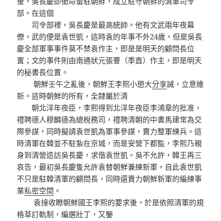
後，吳長慶即銜命留駐朝鮮，成立駐守朝鮮的清軍司令
部。在這個
司令部裡，吳長慶是最高統帥。他有文武兩年夜幕
僚，武的便是袁世凱，這時袁的年事不外24歲，但是吳長
慶全部軍事事件莫不禁袁作主，即是是明天的顧問長位
置；文的事件則由南通狀元張謇（季直）作主，即是明天
的秘書長位置。
朝鮮壬午之亂後，朝鮮王李熙小懲大
分享
誡，立意維
新。這時朝鮮的所有，全隸屬於清
朝北洋年夜臣，李熙得到北洋年夜臣李鴻章的批准，
禮聘德人穆麟德為總稅務司，禮聘清朝的中書馬建常為交
際參謀，同時擬請袁世凱為軍事參謀，賣力整軍練兵。這
時清軍在韓並不駐紮在京城，而是安營下都監，李熙乃親
身到清營造訪吳長慶，求偕袁世凱。吳不允許，韓王再三
哀告，最初吳長慶隻允許袁替朝鮮兼練新軍。自此袁世凱
不只是駐韓清軍的顧問長，同時還賣力朝鮮新軍的編練事
業
私密空間
。
袁接收瞭朝鮮國王李熙的要求後，於是依照清軍的規
格草訂軌制，編選壯丁，又鑒