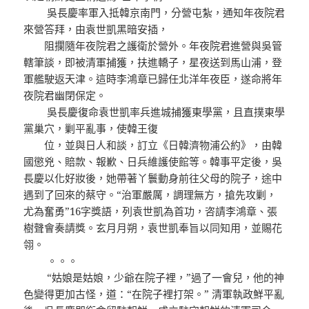
吳長慶率軍入抵韓京南門，分營屯紮，通知年夜院君
來營答拜，由袁世凱黑暗安插，
阻攔隨年夜院君之護衛於營外。年夜院君進營與吳管
轄筆談，即被清軍捕獲，扶進轎子，星夜送到馬山浦，登
軍艦駛返天津。這時李鴻章已歸任北洋年夜臣，遂命將年
夜院君幽閉保定。
吳長慶復命袁世凱率兵進城捕獲東學黨，且直撲東學
黨巢穴，剿平亂事，使韓王復
位，並與日人和談，訂立《日韓濟物浦公約》，由韓
國懲兇、賠款、報歉、日兵維護使館等。韓事平定後，吳
長慶以化好妝後，她帶著丫鬟動身前往父母的院子，途中
遇到了回來的蔡守。“治軍嚴厲，調理無方，搶先攻剿，
尤為奮勇”16字獎語，列袁世凱為首功，咨請李鴻章、張
樹聲會奏請獎。玄月月朔，袁世凱奉旨以同知用，並賜花
翎。
。。。
“姑娘是姑娘，少爺在院子裡，”過了一會兒，他的神
色變得更加古怪，道：“在院子裡打架。” 清軍執政鮮平亂