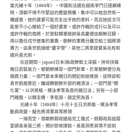
當光緒十年（1884年），中國和法國在越南爭鬥已達巔峰
時，清朝不得不作緊迫的應變預備，集中可以她忽然有一
種感覺，她的婆婆可能完全出乎她的意料，而且她這次可
能是不小心嫁給了一個好婆家。或許作戰的戎行以及可以
或許作戰的宿將，於是駐韓軍統帥吳長慶便由朝鮮召歸，
用以擔任戍守遼東的重擔，朝鮮的軍務分離交給三個將領
賣力，由袁世凱接統“慶字營”，其他二將是提督吳兆有和
總兵張光前。
在這期間，japan(日本)執政鮮軟土深掘，拼命扶植
親日武裝氣力，替朝鮮練習一部門新軍，於是朝鮮便分為
兩鼎力量：一部門是本來親日的閔妃和她傢族，這時卻和
袁世凱極靠近，釀成瞭朝鮮外部的親清派；一部門是“開
化黨”，以洪英植，樸泳孝等為首的親日派；另有一小部
門親俄，以韓圭稷、李祖淵、趙定熙為首。
光緒十年（1884年）十月十五日洪英植、樸泳孝等
動員政變，擬先將清軍高等將領
一掃而空，借朝鮮郵政總局完工儀式，假郵政局設筵
宴請袁吳張三將，預計即席撲殺。吳張洞悉其情不欲前