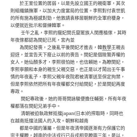
於王室位置的孱弱，以是先設立國王的親衛軍，其次
則組織鎮撫軍，以加大力度當局的位置。李熙對付袁世凱
的所有施為極感對勁，他敦請袁移居朝鮮的全軍府棲身，
以便就近批示和督練韓軍。
壬午之亂，李熙的寵妃閔氏竄匿族人閔應植傢，其時
年夜傢都認為閔妃已死，宮內並
為閔妃發喪，之後亂平後閔妃才進去，韓
教學
王親去
迎迓，並宣告天下廢止以前的喪告。閔妃是個險鷙弄權的
女人，她仙顏多才，李熙很怕她，也信賴她。為瞭閔妃，
李熙寧願和本身的親生父親交惡，也正是以才鬧出壬午事
情的年夜亂子，李熙父親年夜院君被清軍送至保定拘禁，
但是李熙依然把所有年夜權都交付給閔妃，於是閔妃再度
專政。
閔妃專政後，她的哥哥閔詠駿便擔任輔弼，所有年夜
權都落在閔妃兄弟手中。
清朝被迫執政鮮抵擋japan(日本)的搾取時，同時也
在越南抵擋法國人的入攻。朝鮮和越南
都是中國的藩屬，但是年夜清帝國逐漸有力保護它的
宗主權瞭，越南的中法戎行已兵戎相見瞭兩三年。是以，