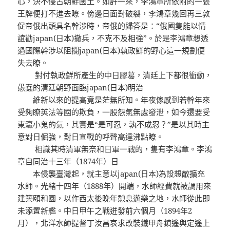
心，決不侵占朝鮮國土。如許一來，李鴻章所依附的一張
王牌便打不進去瞭。傍邊日面對破裂，李鴻章幾回再三敦
促帝俄出頭具名幹涉時，帝俄的歸答是：“俄國隻能以情
誼勸japan(日本)撤兵，不克不及相強”。於是李鴻章想透
過國際幹涉以阻攔japan(日本)執政鮮的野心這一規劃便
失去瞭。
對付執政鮮所產生的中日膠葛，清廷上下都很衝動，
愚蠢的清廷朝野面臨japan(日本)明治
維新以來的提高竟是茫無所知。年夜傢感到若幹年來
受夠瞭英法等國的欺負，一股怨氣無處發泄，如今還要受
東瀛小鬼的氣，其實是“是可忍，孰不成忍？”是以其時主
意對日倔強，對日宣戰的呼聲高達沸點瞭。
相識其時清軍無奈和日軍一戰的，隻有李鴻章。李鴻
章自同治十三年（1874年）日
本侵襲臺灣起，就主意以japan(日本)為設想敵擴充
水師。光緒十四年（1888年）開端，水師經費就被調用來
建築頤和園，以作西太後晚年憩息遊樂之地，水師從此即
未添置新艦。中日甲午之戰迸發前六個月（1894年2
月），北洋水師提督丁汝昌哀求改裝鐵甲舟鎮遙與定遙上