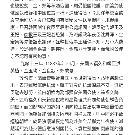
也被說動。金、鄭等私通俄國，願受俄國維護，願簽約使
俄國執政鮮和中國位置一樣。清廷得悉，令北洋年夜臣飭
袁查詢拜訪。袁已知韓國有奧秘文件送至俄國，求俄維
護，乃召韓國諸年夜臣至袁辦公處訊問。韓臣馳告韓王及
王妃，
家教
王及王妃甚恐驚，乃派議政年夜臣沈舜澤、金
宏集等先後詣袁謝罪，詮釋投俄事王廷俱不知，乃小人偽
造，於是捕金嘉鎮、趙存鬥、金鶴羽等定罪，而俄國公使
亦不認可有密約事。
光緒十三年（1887年）四月，美國人福久和韓臣洪
英植、金玉均、金良默、鄭秉夏
等勾搭，醞釀使朝鮮自立。袁世凱得悉，乃稱疾赴仁
川，表現緘默沉靜抗議。韓王對袁的抗議深感不安，派近
臣馳去慰勞，並由朝鮮內務部照會美國公使，飭福久歸
美。這時福久和美籍總稅務司墨賢理共商匆匆使朝鮮告貸
開礦，而閔妃族兄閔詠翊，則向韓王提出以為中國最怕歐
西列國，倘朝鮮能間接與歐西列國通去來，則中國必不敢
逼迫朝鮮。於是決議派樸定陽為赴美全部權力年夜使，派
趙廷熙為赴英德俄意法列國特使。袁世凱獲知閔詠翊的詭