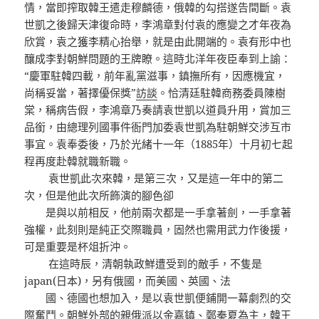
情，當即搾取韓王遣走穆麟德，俄韓的勾搭遂告間斷。袁
世凱之後歸天津復命時，李鴻章對付袁的應變之才年夜為
欣賞，袁之獲李精心抬舉，就是由此開端的。袁有形中也
釀成李對朝鮮問題的王牌瞭。這時北洋年夜臣奉到上諭：
“慶軍駐韓四載，前年亂黨滋事，鎮撫所有，因應機宜，
尚稱妥當，著擇優保獎”
訪談
。恰清廷駐韓商務委員陳樹
棠，稱病告假，李鴻章乃奏請袁世凱以道員升用，賞加三
品銜，由總理列國事件衙門加委袁世凱為駐朝鮮交涉互市
事宜。袁奉委後，乃於光緒十一年（1885年）十月初七起
程再度赴韓就職新職。
袁世凱此次來韓，是第三次，又是這一年中的第二
次，但是他此次所飾演的腳色卻
是與以前相反，他前兩次都是一手拿著劍，一手拿著
強權，此刻則是純正交際職員，固然也需用武力作後援，
可是重要是杯俎折沖。
在這時辰，清朝執政鮮遭受到的敵手，不隻是
japan(日本)，另有俄國，而美國、英國、法
國、德國也想加入，是以袁世凱便鋪開一幕劇烈的交
際奮鬥。朝鮮外部的親俄派以金嘉鎮、鄭秦夏為主，韓王