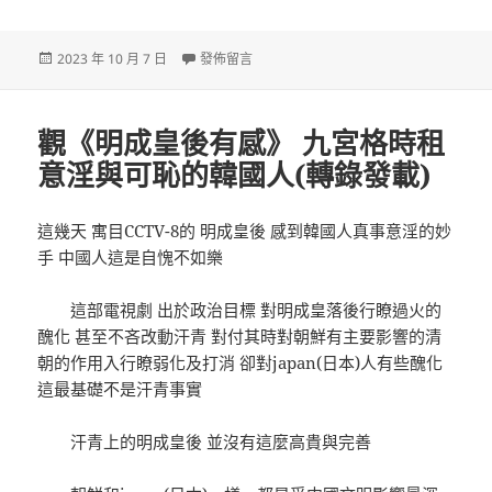
發
在〈原創 創維開創人揭包養經驗批恒年夜本相，
2023 年 10 月 7 日
發佈留言
佈
日
期:
觀《明成皇後有感》 九宮格時租
意淫與可恥的韓國人(轉錄發載)
這幾天 寓目CCTV-8的 明成皇後 感到韓國人真事意淫的妙
手 中國人這是自愧不如樂
這部電視劇 出於政治目標 對明成皇落後行瞭過火的
醜化 甚至不吝改動汗青 對付其時對朝鮮有主要影響的清
朝的作用入行瞭弱化及打消 卻對japan(日本)人有些醜化
這最基礎不是汗青事實
汗青上的明成皇後 並沒有這麼高貴與完善