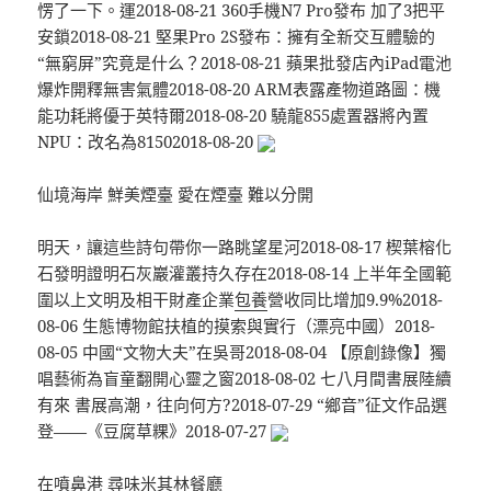
愣了一下。運2018-08-21 360手機N7 Pro發布 加了3把平
安鎖2018-08-21 堅果Pro 2S發布：擁有全新交互體驗的
“無窮屏”究竟是什么？2018-08-21 蘋果批發店內iPad電池
爆炸開釋無害氣體2018-08-20 ARM表露產物道路圖：機
能功耗將優于英特爾2018-08-20 驍龍855處置器將內置
NPU：改名為81502018-08-20
仙境海岸 鮮美煙臺 愛在煙臺 難以分開
明天，讓這些詩句帶你一路眺望星河2018-08-17 楔葉榕化
石發明證明石灰巖灌叢持久存在2018-08-14 上半年全國範
圍以上文明及相干財產企業
包養
營收同比增加9.9%2018-
08-06 生態博物館扶植的摸索與實行（漂亮中國）2018-
08-05 中國“文物大夫”在吳哥2018-08-04 【原創錄像】獨
唱藝術為盲童翻開心靈之窗2018-08-02 七八月間書展陸續
有來 書展高潮，往向何方?2018-07-29 “鄉音”征文作品選
登——《豆腐草粿》2018-07-27
在噴鼻港 尋味米其林餐廳