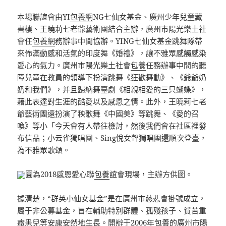
本場聯誼會由YI
包養網
NG七仙女基金、廣州少年兒童藏
書樓、王曉莉七老爺藝術團結合主辦，廣州市陽光樂土社
會任
包養網
務辦事中間協辦。YING七仙女基金跳舞隊帶
來佈滿動感和活氣的印度舞《婚禮》，讓不雅眾感觸感染
愛心的氣力。廣州市陽光樂土社會
包養
任務辦事中間的聽
障兒童在教員的領導下扮演跳舞《狂歡舞動》、《爺爺奶
奶和我們》，并且歸納舞臺劇《相親相愛的三只蝴蝶》，
藉此表達對生涯的酷愛以及感恩之情。此外，王曉莉七老
爺藝術團還扮演了秧歌舞《中國美》等跳舞、《愛的召
喚》等小「今天會有人帶往檢討，然後我們會在社區裡發
布信品；小云雀獨唱團、Sing悅女聲獨唱團還順次登臺，
為不雅眾歌頌。
圖為2018感恩愛心聯
包養
誼會現場，主辦方供圖。
據清楚，“群英小仙女基金”是在廣州市慈悲會掛號成立，
屬于非公募基金，旨在輔助特別群體、孤殘孩子、貧苦重
癥患兒等安康安然地生長。開辦于2006年
包養
的廣州市陽