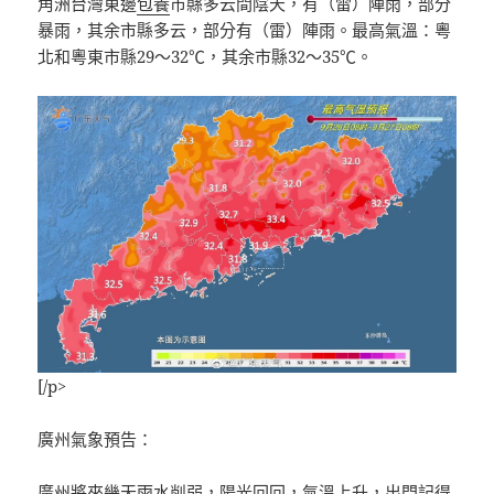
角洲台灣東邊
包養
市縣多云間陰天，有（雷）陣雨，部分
暴雨，其余市縣多云，部分有（雷）陣雨。最高氣溫：粵
北和粵東市縣29～32℃，其余市縣32～35℃。
[/p>
廣州氣象預告：
廣州將來幾天雨水削弱，陽光回回，氣溫上升，出門記得