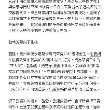
安身于衛星通訊丈量國度嚴重需求，北京理工年夜學電子
與信息專門研究2019級博士
包養
生宋哲提出了通訊陣列正
交解耦丈量、肆意碼率調制解調等多項要害技巧，處理了
高精度請求下的丈量裝備效能單一、效力低下、價錢昂揚
等痛點題目。她掌管研制的多臺衛星通訊丈量裝配辦事于
斗極、天通等多個國度嚴重航天型號。
勃勃芳華向下扎根
張建，貴州年夜學農藥學專門研究2019級博士生。
包養網
在脫貧攻堅中餐與加入“博士村長”打算，成為茶農口中的
“茶大夫”。勃勃向上的芳華,要向下扎根，張建真正“把論
文寫在中國年夜地上”。在導師宋寶安院士的領導下，他
創制出具有自立常識產權的綠色農藥“噴鼻草硫縮病醚”，
并展開了立異藥物噴鼻草硫縮病醚的推行示范利用
包養
，
已累計推行利用10萬畝，
包養網
輔助農戶增收上萬萬元。
源于對資料的獵奇、酷愛，劉耀東報考年夜學時選擇了資
料學，進進了武漢工程年夜學資料迷信與工程學院，從年