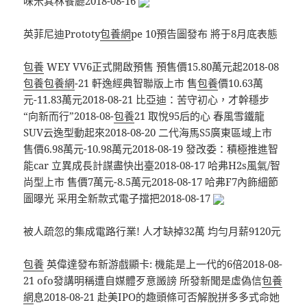
味米其林餐廳2018-08-16
英菲尼迪Prototy
包養網
pe 10預告圖發布 將于8月底表態
包養
WEY VV6正式開啟預售 預售價15.80萬元起2018-08
包養
包養網
-21 軒逸經典智聯版上市 售
包養
價10.63萬
元-11.83萬元2018-08-21 比亞迪：苦守初心，才幹穩步
“向新而行”2018-08-
包養
21 取悅95后的心 春風雪鐵龍
SUV云逸型動起來2018-08-20 二代海馬S5廣東區域上市
售價6.98萬元-10.98萬元2018-08-19 發改委：積極推進智
能car 立異成長計謀盡快出臺2018-08-17 哈弗H2s風氣/智
尚型上市 售價7萬元-8.5萬元2018-08-17 哈弗F7內飾細節
圖曝光 采用全新款式電子擋把2018-08-17
被人疏忽的集成電路行業! 人才缺掉32萬 均勻月薪9120元
包養
英偉達發布新游戲顯卡: 機能是上一代的6倍2018-08-
21 ofo發講明稱遭自媒體歹意譭謗 所發新聞是虛偽信
包養
網
息2018-08-21 赴美IPO的趣頭條可否解脫拼多多式命她