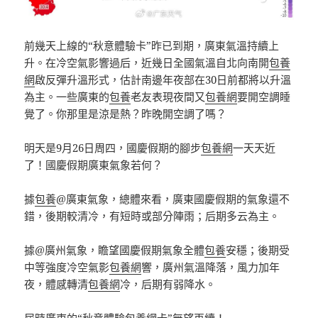
前幾天上線的“秋意體驗卡”昨已到期，廣東氣溫持續上
升。在冷空氣影響過后，近幾日全國氣溫自北向南開
包養
網
啟反彈升溫形式，估計南邊年夜部在30日前都將以升溫
為主。一些廣東的
包養
老友表現夜間又
包養網
要開空調睡
覺了。你那里是涼是熱？昨晚開空調了嗎？
明天是9月26日周四，國慶假期的腳步
包養網
一天天近
了！國慶假期廣東氣象若何？
據
包養
@廣東氣象，總體來看，廣東國慶假期的氣象還不
錯，後期較清冷，有短時或部分陣雨；后期多云為主。
據@廣州氣象，瞻望國慶假期氣象全體
包養
安穩；後期受
中等強度冷空氣影
包養網
響，廣州氣溫降落，風力加年
夜，體感轉清
包養網
冷，后期有弱降水。