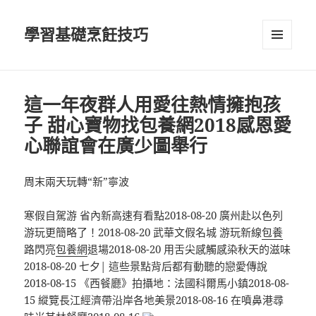
學習基礎烹飪技巧
選單及
小工具
這一年夜群人用愛往熱情擁抱孩
子 甜心寶物找包養網2018感恩愛
心聯誼會在廣少圖舉行
周末兩天玩轉“新”寧波
寒假自駕游 省內新高速有看點2018-08-20 廣州赴以色列
游玩更簡略了！2018-08-20 武華文假名城 游玩新線
包養
路閃亮
包養網
退場2018-08-20 用舌尖感觸感染秋天的滋味
2018-08-20 七夕| 這些景點背后都有動聽的戀愛傳說
2018-08-15 《西餐廳》拍攝地：法國科爾馬小鎮2018-08-
15 縱覽長江經濟帶沿岸各地美景2018-08-16 在噴鼻港尋