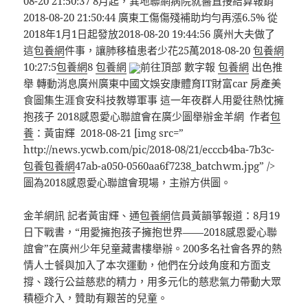
08-20 21:50:37 8月起，異地聯網病院就醫直接結算報銷
2018-08-20 21:50:44 廣東工傷傷殘補助均勻再漲6.5% 從
2018年1月1日起發放2018-08-20 19:44:56 廣州大夫做了
這
包養網
件事，讓肺移植患者少花25萬2018-08-20
包養網
10:27:5
包養網
8
包養網
前往頂部 數字報
包養網
出色推
舉 轉動消息廣州廣東中國文娛安康體育IT財富car 房產美
食圖集生涯食安科技教導軍事 這一年夜群人用愛往熱忱擁
抱孩子 2018感恩愛心聯誼會在廣少圖舉辦金羊網 作者
包
養
：黃宙輝 2018-08-21 [img src=”
http://news.ycwb.com/pic/2018-08/21/ecccb4ba-7b3c-
包養
包養網
47ab-a050-0560aa6f7238_batchwm.jpg” />
圖為2018感恩愛心聯誼會現場，主辦方供圖。
金羊網訊 記者黃宙輝、通
包養網
信員黃韻箏報道：8月19
日下戰書，“用愛擁抱孩子擁抱世界——2018感恩愛心聯
誼會”在廣州少年兒童藏書樓舉辦。200多名社會各界的熱
情人士餐與加入了本次運動，他們在分歧角度和方面支
撐、踐行公益慈悲的精力，用多元化的慈悲氣力帶動大眾
積極介入，贊助有艱苦的兒童。