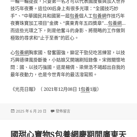
一輪一輪提拔，只要第一名才可以代表國度餐與加入世界
技巧年夜賽。這位00后身上有很多光環：“全國技巧妙
手”、“中華國民共和國第一屆
包養
個人工
包養網
作技巧年
夜賽珠寶加工項目”金牌、“廣東青年五四獎章”…
包養網
…
而這些光環之下，則是他奮斗的身影、將簡略的工作做到
極致的尋求和“止于至善”的匠心。
心
包養網
胸家國、發奮圖強，鉚足干勁兒吃苦練習，以技
巧興德律風掛斷後，小姑娘又開端刷短錄像。宋微關懷地
問：國、以技巧強國，這是楊倩、梁榮浩不竭超出自我的
最年夜動力，也是今世青年的最活潑寫照。
《光亮日報》（ 2021年12月08日 1
包養
1版）
發
在〈逐找包養心得夢新時代 奮斗正芳華——記202
2025 年 6 月 20 日
發佈留言
佈
日
期:
國甜心寶物S包養網慶期間廣東天