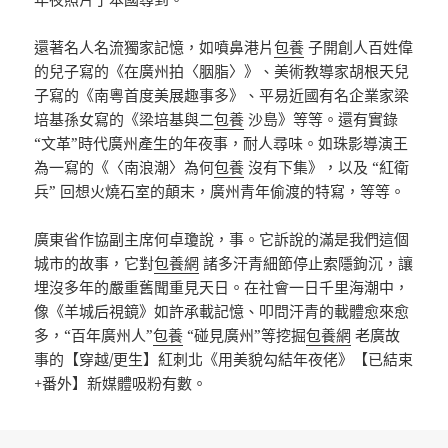
還著名人名流獨家記憶，如噴鼻港片
包養
子開創人百姓偉
的兒子寫的《在廣州拍〈胭脂〉》、美術教導家胡根天兒
子寫的《南粵首度美展趣事多》、平易近國有名企業家梁
培基孫女寫的《梁培基與二
包養
沙島》等等。還有實錄
“文革”時代廣州產生的年夜事，耐人尋味。如珠影導演王
為一寫的《〈南浪潮〉為何
包養
沒有下集》，以及 “紅衛
兵” 回想火燒石室的顛末，廣州青年偷渡的特寫，等等。
廣東省作協副主席何卓瓊說，事。它訴說的滿是我們這個
城市的故事，它對
包養網
諸多汗青細節停止索隱鉤沉，讓
埋沒多年的嚴重舊聞重見天日。在社會一日千里海潮中，
像《羊城后視鏡》如許承載記憶、叩問汗青的載體愈來愈
多，“百年廣州人”
包養
“碰見廣州”等挖掘
包養網
老廣故
事的【穿越/更生】紅刺北《用美貌勾結年夜佬》【已結束
+番外】新媒體吸粉有數。