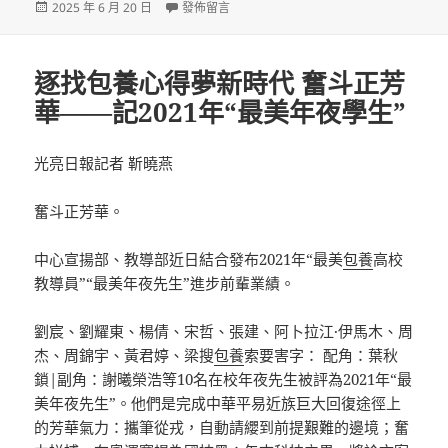
發
在〈關心廣州千年古城 臺包養經歷清楚羊城滄桑
2025 年 6 月 20 日
發佈留言
佈
日
期:
逐找包養心得夢新時代 奮斗正芳
華——記2021年“最美年夜學生”
光亮日報記者 靳曉燕
奮斗正芳華。
中心宣揚部、教導部近日結合發布2021年“最美
包養
高校
教導員”“最美年夜先生”進步前輩業績。
劉宸、劉耀東、楊倩、宋哲、張建、阿卜拉江·伊馬木、周
杰、周錦宇、黃君婷、梁搜
包養
索要害字： 配角：葉秋
鎖|副角：謝曦榮浩等10名在校年夜先生被評為2021年“最
美年夜先生”。他們是完成中華平易近族巨大回復途徑上
的芳華氣力：攜筆從戎，自動請纓到前提艱難的邊境；奮