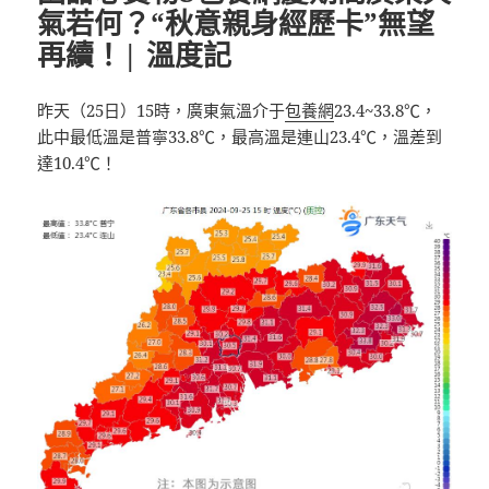
氣若何？“秋意親身經歷卡”無望
再續！| 溫度記
昨天（25日）15時，廣東氣溫介于
包養網
23.4~33.8℃，
此中最低溫是普寧33.8℃，最高溫是連山23.4℃，溫差到
達10.4℃！