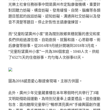
光樂土社會任務辦事中間是廣州市定點康復機構，重要針
對因聽力妨礙、構音妨礙、發育緩慢、自閉、腦癱等各類
題目惹起的說話妨礙、認知妨礙、溝通與社交妨礙以及發
音不清楚等題目，停止針對性言語康復練習。
而“兒童盼望廣州小家”是為闊別故鄉來穗就醫的患兒和家
長們供給過渡住宿、自助廚房、就醫和諧、心思勸導、術
后康復等辦事。從2014年9月統計開端到2018年3月底，
“兒童盼望廣州小家”一共為386個家庭、1040人次，供給
了65271天的住宿辦事，均勻每人次辦事63天。
圖為2018感恩愛心聯誼會現場，主辦方供圖。
此外，廣州少年兒童藏書樓在本年寒假時代共舉行了3場
文明助殘助弱運動，為特別兒童奉上盛夏禮品。這些運動
包含：面向聽障兒童舉行“暢想漂亮廣州”手繪輿圖創作運