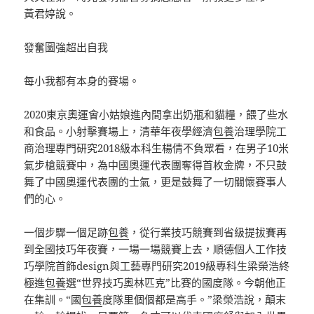
黃君婷說。
發奮圖強超出自我
每小我都有本身的賽場。
2020東京奧運會小姑娘進內間拿出奶瓶和貓糧，餵了些水
和食品。小射擊賽場上，清華年夜學經濟
包養
治理學院工
商治理專門研究2018級本科生楊倩不負眾看，在男子10米
氣步槍競賽中，為中國奧運代表團奪得首枚金牌，不只鼓
舞了中國奧運代表團的士氣，更是鼓舞了一切關懷賽事人
們的心。
一個步驟一個足跡
包養
，從行業技巧競賽到省級提拔賽再
到全國技巧年夜賽，一場一場競賽上去，順德個人工作技
巧學院首飾design與工藝專門研究2019級專科生梁榮浩終
極進
包養
選“世界技巧奧林匹克”比賽的國度隊。今朝他正
在集訓。“國
包養
度隊里個個都是高手。”梁榮浩說，顛末