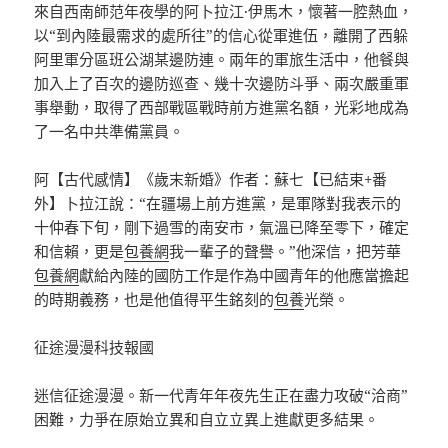
來自西南師范年夜學的阿卜拉江·伊馬木，懷著一腔熱血，
以“到內陸最需求的處所往”的信心從軍進伍，離開了西躲
阿里軍分區班公湖某邊防連。兩年的軍旅生活中，他餐與
加入上了百次的邊防巡查、幾十次邊防斗爭、兩次嚴重軍
事舉動，取得了西部戰區戰時前方進黨名額，光彩地成為
了一名中共準備黨員。
阿【古代感情】《歲末新婚》作者：蘇七【已結束+番
外】卜拉江說：“在疆場上前方進黨，是軍隊對我表示的
十仲春下旬，剛下過雪的南安市，氣溫已降至零下，確定
和信賴，更是
包養網
我一輩子的聲譽。”他深信，把芳華
包養網
獻給內陸的國防工作是作為中國青年的他應當擔起
的時期義務，也是他值得平生銘刻的
包養
光榮。
征途漫漫科技報國
迷信征途漫漫。新一代青年年夜先生正在盡力攻破“洽商”
困難，力爭在原始立異和自立立異上進獻更多結果。