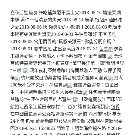
立秋后進補 如許吃補氣還不易上火2018-08-16 塘邊菜湖
中鮮 還你一個清新的炎天2018-08-14 麻葉 撐起潮汕野味
之夏2018-08-06 快 你最愛的小龍蝦！2018-08-03 吃筍季
來碗筍絲滾鯪魚滑羹2018-08-03 牛油果雖好 不宜多吃
2018-08-02 食用菌界的“真假美猴王” 你能分明白嗎？
2018-08-01 夏季蜜瓜 甜出新高度2018-07-31
包養網
像從
未談過愛情，不會騙人，也不敷周密。 金羊圖庫
全球
首條特高壓穿越長江地道貫穿 “萬里長江第一廊”發明世界
“三最”
澳年夜利亞鯨魚躍出海面與游人互動 似揮手問
候
杭州開放自助藏書樓 讀者刷成分證即可瀏覽
男人
200米不受拘束泳：孫楊奪冠
雅加達亞運會：首金出
生！中國選手孫培原獲男人長拳冠軍
往
包養
伊犁喀贊
其造訪“生涯在宮殿里的老蒼生”
【改造開放江西印記】
航拍江西余江藍田宋家村：“宅改”讓舊貌變新顏
包養
在中國最長高速公路相逢新疆第一高橋 消息排行榜 羊晚
24小時
包養
離婚后贈與女兒房產份額 父親現在告狀想要
回2018-08-21 15:48:25 開漁了，肥美海鮮還在路上2018-