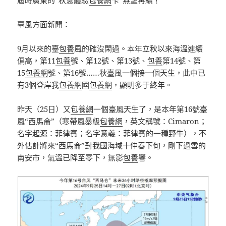
屆時廣東的“秋意體驗
包養網
卡”無望再續！
臺風方面新聞：
9月以來的臺
包養
風的確沒閑過。本年立秋以來海溫連續
偏高，第11
包養
號、第12號、第13號、
包養
第14號、第
15
包養網
號、第16號……秋臺風一個接一個天生，此中已
有3個登岸我
包養網
國
包養網
，顯明多于終年。
昨天（25日）又
包養網
一個臺風天生了，是本年第16號臺
風“西馬侖”（寒帶風暴級
包養網
，英文稱號：Cimaron；
名字起源：菲律賓；名字意義：菲律賓的一種野牛），不
外估計將來“西馬侖”對我國海域十仲春下旬，剛下過雪的
南安市，氣溫已降至零下，無影
包養
響。