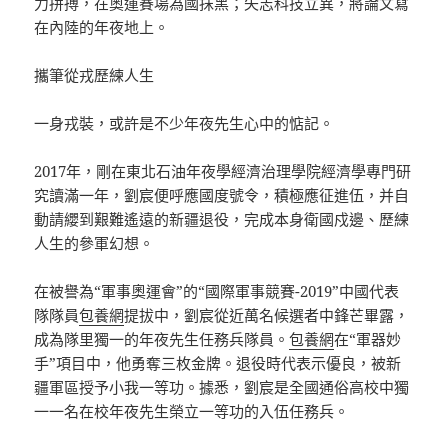
力拼搏，在奧運賽場為國抹黑；矢志科技立異，將論文寫
在內陸的年夜地上。
攜筆從戎歷練人生
一身戎裝，或許是不少年夜先生心中的惦記。
2017年，剛在東北石油年夜學經濟治理學院經濟學專門研
究讀滿一年，劉宸便呼應國度號令，積極應征進伍，并自
動請纓到艱難遙遠的新疆退役，完成本身衛國戍邊、歷練
人生的參軍幻想。
在被譽為“軍事奧運會”的“國際軍事競賽-2019”中國代表
隊隊員
包養網
提拔中，劉宸從近萬名候選者中鋒芒畢露，
成為隊里獨一的年夜先生任務兵隊員。
包養網
在“軍器妙
手”項目中，他勇奪三枚金牌。退役時代表示優良，被新
疆軍區授予小我一等功。據悉，劉宸是全國通俗高校中獨
一一名在校年夜先生榮立一等功的入伍任務兵。