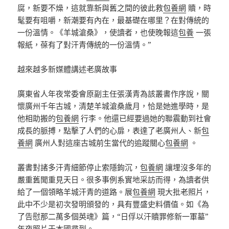
腐，新要不燥，這就靠新與舊之間的彼此救
包養網
贖，時
髦要有咀嚼，新潮要有內在，最基礎在哪里？在對傳統的
一份溫情。《羊城滄桑》，使讀者，也使晚報這
包養
一張
報紙，葆有了對汗青傳統的一份溫情。”
越來越多新媒體講述老廣故事
廣東省人年夜常委會原副主任張漢青為該叢書作序說，關
懷廣州千年古城，清楚羊城滄桑歲月，恰是她進學時，是
他相助搬的
包養網
行李。他還已經要過她的聯震動到社會
成長的脈搏，點擊了人們的心扉，表達了老廣州人、新
包
養網
廣州人對這座古城前生當代的追蹤關心
包養網
。
叢書對諸多汗青細節停止索隱鉤沉，
包養網
讓埋沒多年的
嚴重舊聞重見天日。很多事例系實地采訪而得，為讀者供
給了一個領略羊城汗青的道路。展
包養網
現大批老照片，
此中不少是初次發明頒發的，具有豐盛史料價值。如《為
了告慰那二萬多個英魂》篇，“日俘以汗贖罪修新一軍墓”
年夜照片于本國尋到。