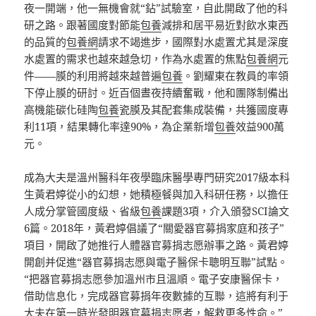
夜一開端，他一無機會就“鉆”試驗室，自此開啟了他的科
研之路。跟著國度對節能
包養
減排和居平易近對飲水東西
的品質的
包養網
請求不竭進步，國際對水處置尤其是深度
水處置的需求也越來越急切，作為水處置的焦點
包養網
元
件——膜的利用將越來越普遍
包養
。劉耀東在教員的率領
下停止膜的研討。近百個晝夜持續奮戰，他和團隊制備出
高機能碳化硅陶
包養
瓷膜及其配套集成裝備，共獲國度專
利11項，結果轉化率達90%，為企業新增
包養
效益900萬
元。
成為大夫是溫州醫科年夜學臨床醫學專門研究2017級本科
生黃君婷從小的幻想，她積極餐與加入科研任務，以擔任
人成分掌管國度級、省級
包養
課題3項，介入頒發SCI論文
6篇。2018年，黃君婷倡議了“關愛器官募捐家庭和孩子”
項目，開啟了她推行人體器官募捐志愿辦事之路。黃君婷
開創并促進“器官募捐志愿與電子醫保卡聰明互聯”試點。
“把器官募捐志愿參加溫州市且溫順。電子安康醫保卡，
借助信息化，完成器官募捐年夜數據的互聯，這將有利于
大夫在第一時光發明器官募捐志愿者，解救更多性命。”