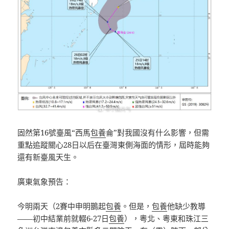
固然第16號臺風“西馬
包養
侖”對我國沒有什么影響，但需
重點追蹤關心28日以后在臺灣東側海面的情形，屆時能夠
還有新臺風天生。
廣東氣象預告：
今明兩天（2賽中申明鵲起
包養
。但是，
包養
他缺少教導
——初中結業前就輟6-27日
包養
），粵北、粵東和珠江三