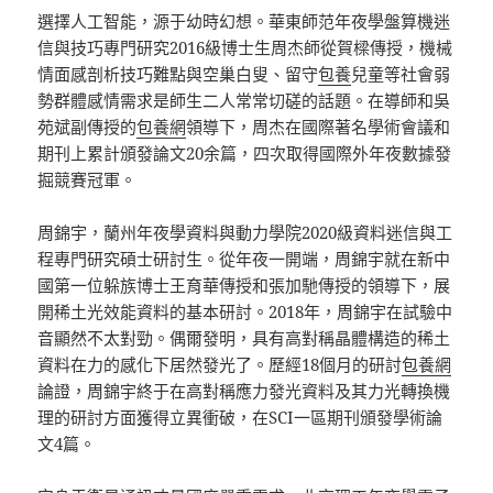
選擇人工智能，源于幼時幻想。華東師范年夜學盤算機迷
信與技巧專門研究2016級博士生周杰師從賀樑傳授，機械
情面感剖析技巧難點與空巢白叟、留守
包養
兒童等社會弱
勢群體感情需求是師生二人常常切磋的話題。在導師和吳
苑斌副傳授的
包養網
領導下，周杰在國際著名學術會議和
期刊上累計頒發論文20余篇，四次取得國際外年夜數據發
掘競賽冠軍。
周錦宇，蘭州年夜學資料與動力學院2020級資料迷信與工
程專門研究碩士研討生。從年夜一開端，周錦宇就在新中
國第一位躲族博士王育華傳授和張加馳傳授的領導下，展
開稀土光效能資料的基本研討。2018年，周錦宇在試驗中
音顯然不太對勁。偶爾發明，具有高對稱晶體構造的稀土
資料在力的感化下居然發光了。歷經18個月的研討
包養網
論證，周錦宇終于在高對稱應力發光資料及其力光轉換機
理的研討方面獲得立異衝破，在SCI一區期刊頒發學術論
文4篇。