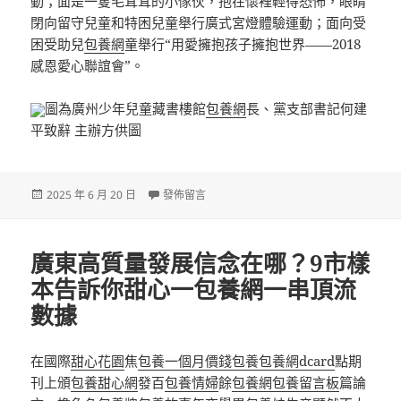
動；面是一隻毛茸茸的小傢伙，抱在懷裡輕得恐怖，眼睛
閉向留守兒童和特困兒童舉行廣式宮燈體驗運動；面向受
困受助兒
包養網
童舉行“用愛擁抱孩子擁抱世界——2018
感恩愛心聯誼會”。
圖為廣州少年兒童藏書樓館
包養網
長、黨支部書記何建
平致辭 主辦方供圖
發
在〈這一年夜群人用愛往熱情擁抱孩子 甜心寶物找
2025 年 6 月 20 日
發佈留言
佈
日
期:
廣東高質量發展信念在哪？9市樣
本告訴你甜心一包養網一串頂流
數據
在國際
甜心花園
焦
包養一個月價錢
包養
包養網dcard
點期
刊上頒
包養甜心網
發百
包養情婦
餘
包養網
包養留言板
篇論