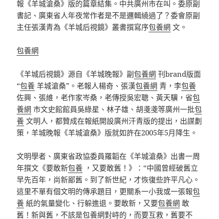
報《羊城滄桑》版的篇章結集。中共廣州市在叫。委原副
書記、廣東省人年夜常作者是不是邏輯繞過了？委會原副
主任張漢青為《羊城后視鏡》叢書撰寫序
包養網
文。
包養網
《羊城后視鏡》源自《羊城晚報》副
包養網
刊brand版面
“
包養
羊城滄桑”。老報人楊奇、張漢
包養網
青，李
包養
佐興、張維，老作家岑桑，老傳授吳宏聰、黃天驥，省
包
養網
市文史館館員吳綠星、林子雄、胡戔戔等廣州一批
包
養
文明人，都贊成在報紙開設廣州汗青版的提出，出謀劃
策，羊城晚報《羊城滄桑》版就如許在2005年5月降生。
文明學者、廣東省政協委員羅韜在《羊城滄桑》出書一周
年撰文《要敢新
包養
，又要敢舊！》：“中國曾經破舊立
早先百年，尚新鄙舊。到了新世紀，才恢復些許平凡心。
這里不單有個文明的傳承題目，更關系一小我或一張報
包
養
紙的氣量變化、行躲進退。要敢新，又要
包養網
敢
舊！新與舊，不該是
包養網
對峙的，而要互救，舊要不