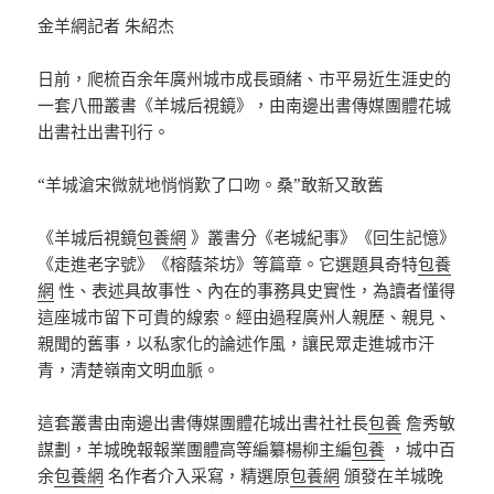
金羊網記者 朱紹杰
日前，爬梳百余年廣州城市成長頭緒、市平易近生涯史的
一套八冊叢書《羊城后視鏡》，由南邊出書傳媒團體花城
出書社出書刊行。
“羊城滄宋微就地悄悄歎了口吻。桑”敢新又敢舊
《羊城后視鏡
包養網
》叢書分《老城紀事》《回生記憶》
《走進老字號》《榕蔭茶坊》等篇章。它選題具奇特
包養
網
性、表述具故事性、內在的事務具史實性，為讀者懂得
這座城市留下可貴的線索。經由過程廣州人親歷、親見、
親聞的舊事，以私家化的論述作風，讓民眾走進城市汗
青，清楚嶺南文明血脈。
這套叢書由南邊出書傳媒團體花城出書社社長
包養
詹秀敏
謀劃，羊城晚報報業團體高等編纂楊柳主編
包養
，城中百
余
包養網
名作者介入采寫，精選原
包養網
頒發在羊城晚