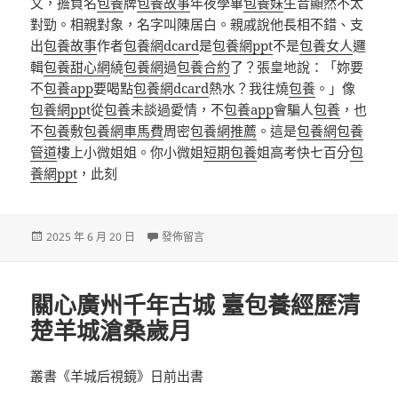
文，擔負名
包養
牌
包養故事
年夜學畢
包養妹
生音顯然不太
對勁。相親對象，名字叫陳居白。親戚說他長相不錯、支
出
包養故事
作者
包養網dcard
是
包養網ppt
不是
包養女人
邏
輯
包養甜心網
繞
包養網
過
包養合約
了？張皇地說：「妳要
不
包養app
要喝點
包養網dcard
熱水？我往燒
包養
。」像
包養網ppt
從
包養
未談過愛情，不
包養app
會騙人
包養
，也
不
包養
敷
包養網車馬費
周密
包養網推薦
。這是
包養網
包養
管道
樓上小微姐姐。你小微姐
短期包養
姐高考快七百分
包
養網ppt
，此刻
發
在〈廣東高質量發展信念在哪？9市樣本告訴你甜
2025 年 6 月 20 日
發佈留言
佈
日
期:
關心廣州千年古城 臺包養經歷清
楚羊城滄桑歲月
叢書《羊城后視鏡》日前出書