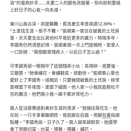
浪”的電商妙手……夫妻二人的腳色改變著，但向前和要過
上好日子的心氣一向未減。
東川山高谷深，前提艱難，貧苦產生率曾高達52.88%。
“土里找生涯，很不不難。”張順東一家住在破舊的土坯房
里，天天要支出比其他村平易近更多的盡力。時隔多年，
李國秀仍然清楚記得，張順東頭一次上門提親時，家里人
一口拒絕：“兩個都是殘疾人，以后日子怎么過？”
可李國秀卻一眼相中了這個殘疾小伙：長得帥、很要強、
又聰慧。“她會繡花，會繡鞋底，很勤快。”張順東心里也
愛好上了李國秀。成親后，只要幾間破舊的土坯房，經常
是裡面下年夜雨，里面下細雨。他人家一小我就能輕松干
完的農活，他們兩小我一路干都非常吃力。
兩人從沒廢棄過對美妙生涯的尋求。“我倆往蒔花生，他
在前，一只手拿著鋤頭挖，我就跟在后面，用腳
包養
指頭
點種。”李國秀說，日子久了，兩人越來越默契，她還學
會了用腳切菜、炒菜，喂豬、喂雞、繡花。