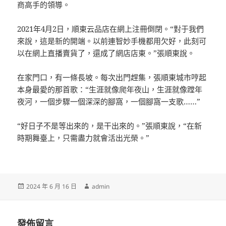
商高手的領導。
2021年4月2日，順東云品店在網上注冊倒閉。“對于我們
來說，這是新的開端。以前連智妙手機都用欠好，此刻可
以在網上直播賣貨了，還成了網店店東。”張順東說。
在家門口，有一條長坡。每次出門趕集，張順東城市哼起
本身最愛的那首歌：“生涯就像爬年夜山，生涯就像蹚年
夜河，一個步驟一個深深的腳窩，一個腳窩一支歌……”
“好日子不是等出來的，是干出來的。”張順東說，“在新
時期舞臺上，只需盡力就會活出光榮。”
發
作
2024 年 6 月 16 日
admin
佈
者
日
期:
發佈留言