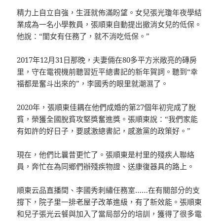
精力上自立自強，生涯就佈滿盼望。女兒張光瓊年夜學結
業成為一名小學教員，張順東自動提出撤消女兒的低保。
他說：“閨女有任務了，就不消吃低保。”
2017年12月31日那晚，夫妻倆在80多平方米敞亮的磚房
里，守在電視機前聽習近平總書記的新年賀詞。聽到“幸
福都是奮斗出來的”，李國秀的眼里就潮濕了。
2020年，張順東佳耦在他們成婚的第27個年初完成了脫
貧，榮獲全國脫貧攻堅獎奮進獎。張順東說：“我們家能
有如許的好日子，要感激總書記，感激黨的政策好。”
現在，他們比曩昔更忙了。張順東是村里的殘疾人聯絡
員，奔忙在為同鄉們辦殘疾物證、送康復器具的路上。
順東云品直播間、李國秀刺繡任務室……在有關部分的支
撐下，院子里一排老屋子改革進級，有了新效能。張順東
和兒子張光云餐與加入了當局部分的培訓，獲得了很多電