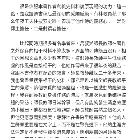
很是信服本書作者爬梳史料和復原現場的功力。這一
點，是我讀過書稿后最深切的感觸感染。有林教員花了那
么年夜工夫往搜索史料，表現了他作傳的義務心：一是對
傳主擔任，二是對讀者擔任。
比起同時期很多有名學者來，呂叔湘師長教師在著作
之外保存的相干材料不算太多。周全的列傳簡直沒有，相
干的回想文章也多少數字無限，這跟師長教師平生低調務
虛的作風是直接相干的，也給作傳帶來了很年夜的艱苦。
我跟本書作者有配合的領會，師長教師離世二十多年來，
我也曾盡量搜集相干的史料，卻老是難以繪全師長教師平
生的萍蹤。這個尋覓的經過歷程，也是一個激動的經過歷
程。我在師長教師身邊任務的時辰，就屢次見到他婉拒媒
體的采訪；師長教師日常幹事，但凡有能夠發生消息效應
的
小樹屋
，他都習氣性地避開。師長教師當然是個名人，
但他更愿意闊別熱度，靜靜地在書房里唸書寫作。他的人
生舞臺重要是在文字上，而不是在聚光燈下，他的生涯方
法注定是不會發生幾多消息度的。闊別塵囂的呂師長教