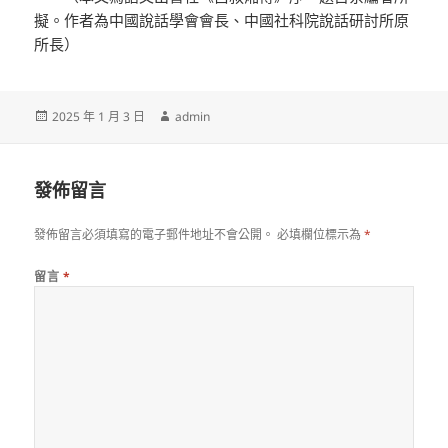
擬。作者為中國說話學會會長、中國社科院說話研討所原
所長）
發
作
2025 年 1 月 3 日
admin
佈
者
日
期:
發佈留言
發佈留言必須填寫的電子郵件地址不會公開。
必填欄位標示為
*
留言
*