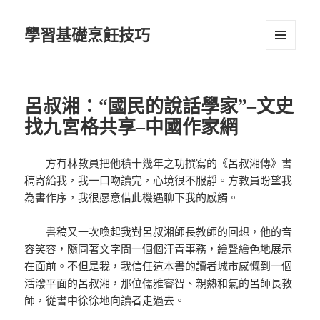
學習基礎烹飪技巧
選單及
小工具
呂叔湘：“國民的說話學家”–文史
找九宮格共享–中國作家網
方有林教員把他積十幾年之功撰寫的《呂叔湘傳》書
稿寄給我，我一口吻讀完，心境很不服靜。方教員盼望我
為書作序，我很愿意借此機遇聊下我的感觸。
書稿又一次喚起我對呂叔湘師長教師的回想，他的音
容笑容，隨同著文字間一個個汗青事務，繪聲繪色地展示
在面前。不但是我，我信任這本書的讀者城市感慨到一個
活潑平面的呂叔湘，那位儒雅睿智、親熱和氣的呂師長教
師，從書中徐徐地向讀者走過去。