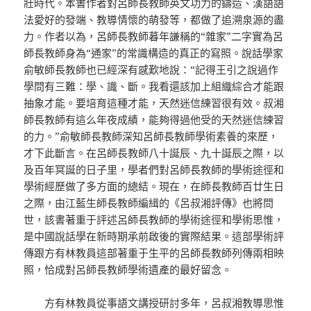
壯時代。本書作者對呂師長教師英文功力的鑄造、漢語語
法愛好的發端、教導情懷的萌發等，都做了追溯泉源的盡
力。作者以為，呂師長教師暮年謙稱的“雜家”二字實為呂
師長教師身為“通家”的常識構造的真正的寫照。說話學家
俞敏師長教師也已經深有感歎地說：“記得王引之說過作
學問有三難：學、識、斷。我看還該加上組織綜合才能跟
抽象才能。要培育這種才能，天然迷信練習很有效。叔湘
師長教師有這么年夜成績，能夠得過他受的天然迷信練習
的力。”俞敏師長教師深知呂師長教師學術素養的來歷，
才下此斷言。在呂師長教師八十誕辰、九十誕辰之際，以
及百年冥誕的日子里，學者們對呂師長教師的學術途徑和
學術經歷做了多方面的總結。現在，在師長教師百廿生日
之際，由江藍生師長教師編緝的《呂叔湘評傳》也將問
世，該書著重于評述呂師長教師的學術途徑和學術思惟，
是中國說話學在新時期承前啟後的實際結果。這部學術評
傳跟方有林教員這部著重于生平的呂師長教師列傳兩相映
照，恰成對呂師長教師學術遺產的最好留念。
方有林教員從事語文講授研討多年，呂叔湘教導思惟