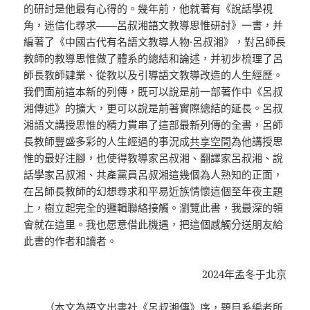
的研討是他最有心得的。幾年前，他就著有《說話學視
角，迷信化尋求——呂叔湘語文教導思惟研討》一書，并
編著了《中國古代有名語文教導人物·呂叔湘》，對呂師長
教師的教導思惟做了體系的總結和論述，并初步梳理了呂
師長教師肄業、從教以及引導語文教導改造的人生經歷。
我們面前這本新的列傳，既可以說是前一部著作中《呂叔
湘傳述》的擴大，更可以說是前著實際總結的延長。呂叔
湘語文講授思惟的精力貫串了這部最新列傳的全書，呂師
長教師豐盛多彩的人生經過的事況成
共享空間
為他講授思
惟的最好注腳，也使得教導家呂叔湘、翻譯家呂叔湘、說
話學家呂叔湘、共產黨員呂叔湘這幾個為人熟知的正面，
在呂師長教師的幻想尋求和平易近族情懷這個至年夜主題
上，樹立起完全的邏輯聯絡接觸。瀏覽此書，我最深的領
會就在這里。我也愿意借此機遇，把這個感觸分送朋友給
此書的作者和讀者。
2024年孟冬于北京
（本文為語文出書社《呂叔湘傳》序，題目系編者所