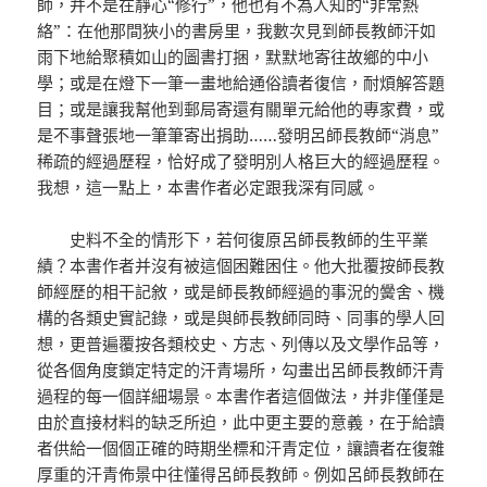
師，并不是在靜心“修行”，他也有不為人知的“非常熱
絡”：在他那間狹小的書房里，我數次見到師長教師汗如
雨下地給聚積如山的圖書打捆，默默地寄往故鄉的中小
學；或是在燈下一筆一畫地給通俗讀者復信，耐煩解答題
目；或是讓我幫他到郵局寄還有關單元給他的專家費，或
是不事聲張地一筆筆寄出捐助……發明呂師長教師“消息”
稀疏的經過歷程，恰好成了發明別人格巨大的經過歷程。
我想，這一點上，本書作者必定跟我深有同感。
史料不全的情形下，若何復原呂師長教師的生平業
績？本書作者并沒有被這個困難困住。他大批覆按師長教
師經歷的相干記敘，或是師長教師經過的事況的黌舍、機
構的各類史實記錄，或是與師長教師同時、同事的學人回
想，更普遍覆按各類校史、方志、列傳以及文學作品等，
從各個角度鎖定特定的汗青場所，勾畫出呂師長教師汗青
過程的每一個詳細場景。本書作者這個做法，并非僅僅是
由於直接材料的缺乏所迫，此中更主要的意義，在于給讀
者供給一個個正確的時期坐標和汗青定位，讓讀者在復雜
厚重的汗青佈景中往懂得呂師長教師。例如呂師長教師在