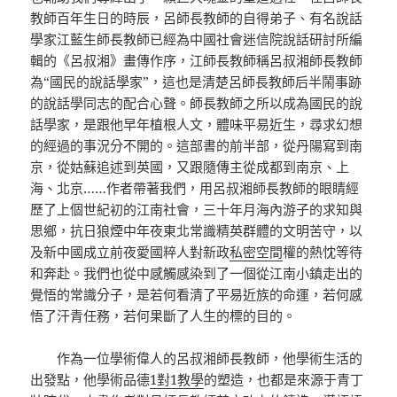
教師百年生日的時辰，呂師長教師的自得弟子、有名說話
學家江藍生師長教師已經為中國社會迷信院說話研討所編
輯的《呂叔湘》畫傳作序，江師長教師稱呂叔湘師長教師
為“國民的說話學家”，這也是清楚呂師長教師后半鬧事跡
的說話學同志的配合心聲。師長教師之所以成為國民的說
話學家，是跟他早年植根人文，體味平易近生，尋求幻想
的經過的事況分不開的。這部書的前半部，從丹陽寫到南
京，從姑蘇追述到英國，又跟隨傳主從成都到南京、上
海、北京……作者帶著我們，用呂叔湘師長教師的眼睛經
歷了上個世紀初的江南社會，三十年月海內游子的求知與
思鄉，抗日狼煙中年夜東北常識精英群體的文明苦守，以
及新中國成立前夜愛國粹人對新政
私密空間
權的熱忱等待
和奔赴。我們也從中感觸感染到了一個從江南小鎮走出的
覺悟的常識分子，是若何看清了平易近族的命運，若何感
悟了汗青任務，若何果斷了人生的標的目的。
作為一位學術偉人的呂叔湘師長教師，他學術生活的
出發點，他學術品德
1對1教學
的塑造，也都是來源于青丁