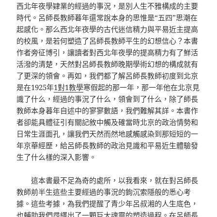
西北年夜學肄業的經過的事況，是別人生不雅構成的主要
時代。呂師長教師暮年還常說本身的思惟是“五四”思潮在
起感化。那么西北年夜學的古代迷信精力與平易近主提高
的校風，是若何塑造了呂師長教師平生的幻想信心？本書
作者旁征博引，讓讀者對西北年夜學的提高精力有了鮮活
活潑的清楚，天然對呂師長教師晚期學術幻想的構成就有
了更深的領會。再如，我們都了解呂師長教師初度到北京
是在1925年
1對1教學
寒假起的那一年，那一年他在北京見
識了什么，經過的事況了什么，領會到了什么，除了師長
教師本身暮年自述中的寥寥數語，我們難解其詳。本書作
者卻能具體征引有關記敘中觸及確當時北京的政治情勢和
日常生涯面孔，讓我們天然而然地感觸感染到那短短的一
年京華經歷，給呂師長教師的政治見識和平易近生體驗發
生了什么樣的深入影響。
這本書最不足為奇的處所，以我看來，就在對呂師長
教師前半生這些主要經過的事況的鉤沉索隱般的悉心考
據。這些考據，為我們提醒了青少年呂叔湘的人生底色，
也輔助我們尋繹出了一顆巨大魂靈的塑造過程。在呂師長