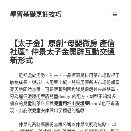
學習基礎烹飪技巧
選單及
小工具
【太子金】原創“母嬰微房 產信
社區” 仲景太子金開辟互動交通
新形式
近都處於劣勢。年來，
一品樺園
兒科用藥市場取得了
敏捷成長。與成年人用藥比擬，兒科用藥所占市場份額
富
豪天地
固然無限，可是跟著列國對婦兒保健越來越器重，
專為
麗偉暖暖街華廈
兒童design的配方、劑型不竭增多，
優良的兒童制藥企業與
兒童用
坤山安境
藥
brand也不竭涌
現，為庇護兒童安康做出了積極的進獻。
仲景宛西制藥股份無限公司以仲景文明為焦點， 以