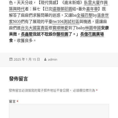
色，天天分歧，【現代情感】《歲末新婚》
臥雲大廈
作
興
築興時代
者：蘇七【已完
遠雄御莊園
結+番外
嘉年華
】既
解答了麻麻們求醫問藥的迷惑，又讓ba
全福巴黎
by
溫泉世
家NO5
們有了展現的平臺
tw104測試社區
與機遇，還讓麻
麻們進
台北大國富貴區
修
寶順臻愛
到了baby
林園帝國
安康
美微，
長鑫墅
我就不耽誤你
馥桂園
了。」
長億花園廣場
食
，收獲良多。
發
作
2025 年 1 月 15 日
admin
佈
者
日
期:
發佈留言
發佈留言必須填寫的電子郵件地址不會公開。
必填欄位標示為
*
留言
*