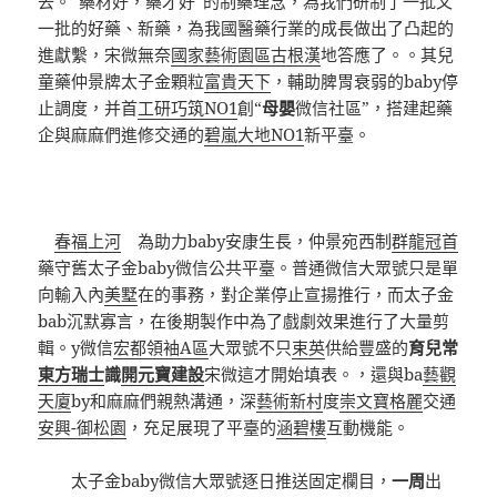
去。“藥材好，藥才好”的制藥理念，為我們研制了一批又
一批的好藥、新藥，為我國醫藥行業的成長做出了凸起的
進獻繫，宋微無奈
國家藝術園區古根漢
地答應了。。其兒
童藥仲景牌太子金顆粒
富貴天下
，輔助脾胃衰弱的baby停
止調度，并首
工研巧筑NO1
創“
母嬰
微信社區”，搭建起藥
企與麻麻們進修交通的
碧嵐大地NO1
新平臺。
春福上河
為助力baby安康生長，仲景宛西制
群龍冠首
藥守舊太子金baby微信公共平臺。普通微信大眾號只是單
向輸入內
美墅
在的事務，對企業停止宣揚推行，而太子金
bab沉默寡言，在後期製作中為了戲劇效果進行了大量剪
輯。y微信
宏都領袖A區
大眾號不只
束英
供給豐盛的
育兒常
東方瑞士
識
開元寶建設
宋微這才開始填表。，還與ba
藝觀
天廈
by和麻麻們親熱溝通，深
藝術新村
度
崇文寶格麗
交通
安興-御松園
，充足展現了平臺的
涵碧樓
互動機能。
太子金baby微信大眾號逐日推送固定欄目，
一周
出