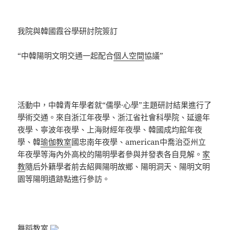
我院與韓國霞谷學研討院簽訂
“中韓陽明文明交通一起配合
個人空間
協議”
活動中，中韓青年學者就“儒學·心學”主題研討結果進行了
學術交通。來自浙江年夜學、浙江省社會科學院、延邊年
夜學、寧波年夜學、上海財經年夜學、韓國成均館年夜
學、韓
瑜伽教室
國忠南年夜學、american中喬治亞州立
年夜學等海內外高校的陽明學者參與并發表各自見解。
家
教
隨后外籍學者前去紹興陽明故鄉、陽明洞天、陽明文明
園等陽明遺跡點進行參訪。
舞蹈教室