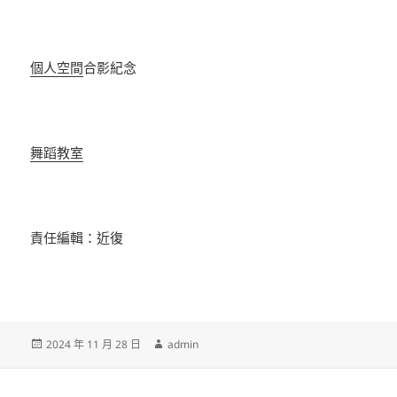
個人空間
合影紀念
舞蹈教室
責任編輯：近復
發
作
2024 年 11 月 28 日
admin
佈
者
日
期: