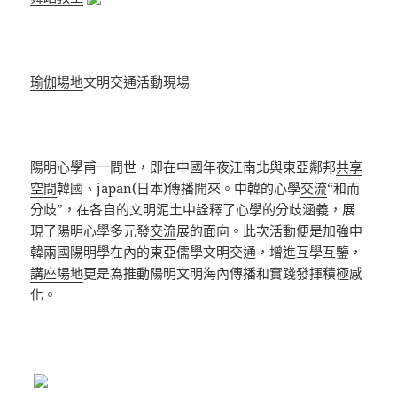
瑜伽場地
文明交通活動現場
陽明心學甫一問世，即在中國年夜江南北與東亞鄰邦
共享
空間
韓國、japan(日本)傳播開來。中韓的心學
交流
“和而
分歧”，在各自的文明泥土中詮釋了心學的分歧涵義，展
現了陽明心學多元發
交流
展的面向。此次活動便是加強中
韓兩國陽明學在內的東亞儒學文明交通，增進互學互鑒，
講座場地
更是為推動陽明文明海內傳播和實踐發揮積極感
化。