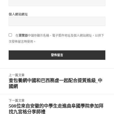
個人網站網址
在
瀏覽器
中儲存顯示名稱、電子郵件地址及個人網站網址，以供下
次發佈留言時使用。
文
上一篇文章
章
查包養網中國和巴西務虛一起配合提質進級_中
上
導
國網
一
覽
篇
文
下一篇文章
章:
508位來自安徽的中學生走進曲阜國學院參加拜
下
找九宮格分享師禮
一