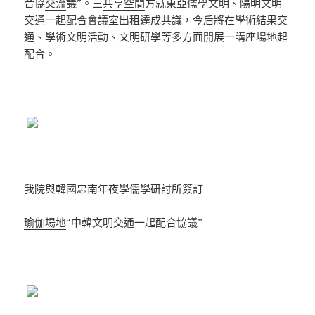
合協
交流
議”。三
共享空間
方就東亞儒學文明、陽明文明
交通一起配合
會議室出租
達成共識，今后將在學術結果交
通、學術文明活動、文明研學等多方面開展一
講座場地
起
配合。
我院與韓國忠南年夜學儒學研討所簽訂
瑜伽場地
“中韓文明交通一起配合協議”