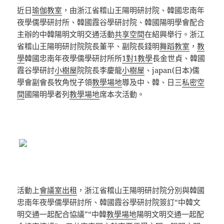
近日
瑜伽教室
，由浙江省稽山王陽明研討院、韓國忠南年
夜學儒學研討所、韓國霞谷學研討院、韓國陽明學會配合
主辦的中韓陽明文明交通活動
共享空間
在紹興舉行。浙江
省稽山王陽明研討院院長董平、副院長錢明
舞蹈教室
，
教
學
韓國忠南年夜學儒學研討所所
1對1教學
長金世貞、韓國
霞谷學研討
小樹屋
院院長李慶龍
小樹屋
、japan(日本)儒
學會副會長牧角悅子領
教學場地
導及中、韓、日三
私密空
間
國陽明學者列
教學場地
席本次活動。
活動上
會議室出租
，浙江省稽山王陽明研討院分別與韓國
忠南年夜學儒學研討所、韓國霞谷學研討院簽訂“中韓文
明交通一起配合協議”“中韓
教學場地
陽明文明交通一起配