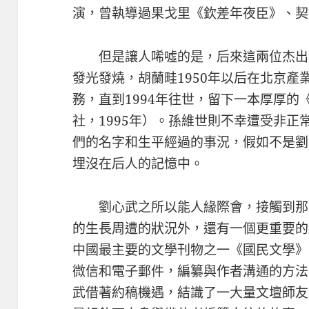
演，曾執導過果戈里《欽差年夜臣》、契
但是讓人唏噓的是，后來這兩位杰出
發光發燒，胡蘭畦1950年以后在北京產
務，直到1994年往世，留下一本厚厚
社，1995年）。孫維世則不幸遭受非正
們的名字和生平經過的事況，假如不是劉
埋沒在后人的記憶中。
劉心武之所以能人緣際會，接觸到那
的生長周遭的狀況外，還有一個更重要的
中國最主要的文學刊物之一《國民文學》的主
微信和電子郵件，編纂與作者溝通的方法
武借著約稿機遇，結識了一大量文壇師友