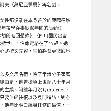
訶夫《萬尼亞舅舅》等名劇。
女性都沒能在本身善於的範疇連續
業年夜學從事默默無聞的后勤任
的《胡蘭畦回想錄》（四川國民出書
常逝世亡，性命定格在了47歲。她
心武撰文先容，生怕將會更徹底地
么多文壇名宿，除了常識分子家庭
緣由是，他曾擔負上世紀八十年月
編。阿誰年月沒有internet、
只要信函往復以及登門造訪，劉心
，他無比明白編纂任務的價值，于