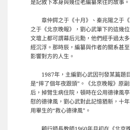
是記敘下本身與幾位老編纂來往的故事。
章仲鍔之于《十月》、秦兆陽之于《
之于《北京晚報》，劉心武筆下的這幾位
文壇上都可謂幕后元勳，他們經手過太多
經沉浮。那時辰，編纂與作者的關系甚至
影響對方的人生。
1987年，主編劉心武因刊發某篇
是“摔了個年夜跟頭”。《北京晚報》原
后，掉臂生病住院，頓時在公用德律風亭
慰的德律風，劉心武對此記憶猶新，十年
用畢生的“救心德律風”。
顧行師長教師1960年月初在《北