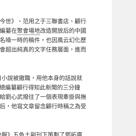
今世》、范用之于三聯書店、顧行
編纂在
聚會場地
改造開放后的中國
名噪一時的稿件，也因風云幻化歷
會超出純真的文字任務層面，進而
題目小說被撤職，用他本身的話說就
副總編纂顧行得知此新聞的三分鐘
給劉心武撥往了一個表現牽掛與撫
后，他寫文章留念顧行時稱之為受
京晚報》五色土副刊下策劃了鄧拓廣