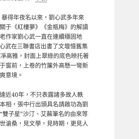
任》暴得年夜名以來，劉心武多年來
關于《紅樓夢》《金瓶梅》的解讀
老作家劉心武一直在連續穩固地
劉心武在三聯書店出書了文壇憶舊集
n素凈高雅，封面上翠綠的底色映托著
于窗前，上卷的竹簾外高懸一彎新
爽意境。
達近40年，不只表露諸多故人軼
本相，張中行出頭具名請啟功為劉
“雙子星”沙汀、艾蕪筆名的由來等
世滄桑，見文學，見時期，更見人