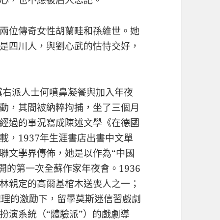
心，也不應被后人忘記。
兩位傳奇女性胡蘭畦和孫維世。她
是四川人，與劉心武的怙恃交好，
民黨右派人士何噴鼻凝餐與加入年夜
動，其間被納粹拘捕，坐了三個月
經過的事況寫成陳述文學《在德國
載，1937年生涯書店出書中文單
聯文學界傳佈，她是以作為“中國
開的第一次全蘇作家年夜會。1936
林親定的高爾基棺木送喪人之一；
總理的激勵下，留學莫斯迷信習戲劇
扮演系統（“體驗派”）的戲劇導