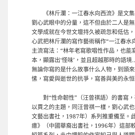
《林斤瀾：一江春水向西流》是文集
劉心武眼中的分量，這不但由於二人是無
文學成就在今世文壇持久被疏忽和低估，
心武把林斤瀾的寫作藝術稱作“一江春水
主流寫法：“林年老寫歌唱性作品，也能寫出
本，顯露出‘怪味’，並且超越那時的語境
無論你寫的是什么故事什么人物，到頭來
愫，寫愛與逝世的抗爭，寫善與美的永恒
對“性命韌性”（汪曾祺語）的書寫
以貫之的主題，同汪曾祺一樣，劉心武也
文藝出書社，1987年）系列推重備至
癔》（中國華裔出書社，1996年）這部