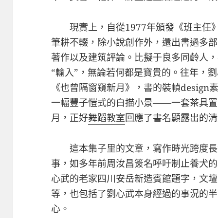
現實上，自從1977年頒發《班主
筆耕不輟，除小說創作外，還出書過多部
著作以及建筑評論。比擬于良多同齡人，
“輸入”，無論若何都是寶貴的。往年，
《也曾隔窗窺新月》，書的裝幀desig
一幅豐子愷式的白描小景——一套茶具置
月，正好
舞蹈教室
回應了書名顯露出的清
這本集子里的文章，寫作時光跨度長
事，如多年前周汝昌簽名呼吁制止養犬的
心武的老家四川安岳新造賓館題字，文壇
等，也包括了劉心武本身經過的事況的半
心。