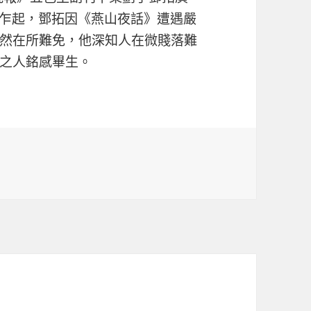
”乍起，鄧拓因《燕山夜話》遭遇嚴
然在所難免，他深知人在微賤落難
之人銘感畢生。