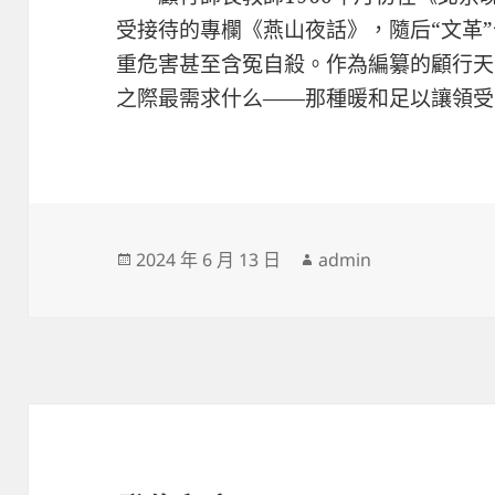
受接待的專欄《燕山夜話》，隨后“文革
重危害甚至含冤自殺。作為編纂的顧行天
之際最需求什么——那種暖和足以讓領受
發
作
2024 年 6 月 13 日
admin
佈
者
日
期: