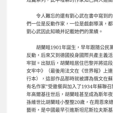
短篇系列，此中埋躲的作家知己與人道關
令人難忘的還有劉心武在書中寫到的
們一位是反動作家，一位是戲劇導演，都
劉心武因此知曉并記載她們的業績。
胡蘭畦1901年誕生，早年跟隨公
反動，后來又到德國投身國際共產主義活
牢獄。出獄后，胡蘭畦居住巴黎并將這段
女牢中》（最後用法文在《世界報》上連
行本），這部作品那時就被譯為俄文在蘇
有名作家”受邀餐與加入了1934年蘇聯召
年高爾基往世后，胡蘭畦甚至成為斯年夜
孫維世比胡蘭畦小整整20歲，在周恩來
藝術，是中國最早引進斯坦尼斯拉夫斯基