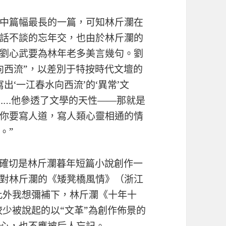
中篇幅最長的一篇，可知林斤瀾在
話不談的忘年交，也由於林斤瀾的
劉心武要為林年老多美言幾句。劉
向西流”，以差別于特按時代文壇的
‘一江春水向西流’的‘異常’文
……他參透了文學的天性——那就是
你要寫人道，寫人類心靈相通的情
。”
，確切是林斤瀾暮年短篇小說創作一
對林斤瀾的《矮凳橋風情》（浙江
。此外我想彌補下，林斤瀾《十年十
較少被說起的以“文革”為創作佈景的