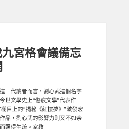
找九宮格會議備忘
網
這一代讀者而言，劉心武這個名字
今世文學史上“傷痕文學”代表作
”欄目上的“揭秘《紅樓夢》”激發宏
作品，劉心武的影響力則又不如余
而顯得生疏。
家教