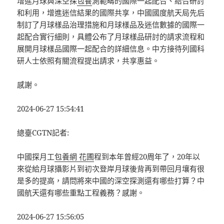
增進月球與深空探
包養
測範疇的國際一起配合、結合研討
和利用，增進迷信結果的國際共享，中國國度航天局先后
制訂了月球樣品治理措施和月球樣品及迷信數據的國際一
起配合實行細則，具體公布了月球樣品研討的請求流程和
展開月球樣品國際一起配合的詳細信息。中方接待列國科
研人士依照有關流程提出請求，共享惠益。
感謝。
2024-06-27 15:54:41
總臺CGTN記者:
中國探月工
包養網 花圃
程到本年曾經20周年了，20年以
來從給月球攝影片到初次登岸月球後背再到帶回月壤有很
是多的提高，請問將來中國的深空探測還有哪些打算？中
國航天還有哪些重點工程義務？感謝。
2024-06-27 15:56:05