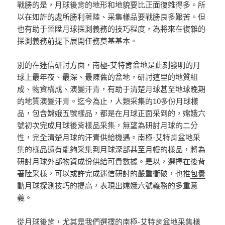
戰勝的是，月球後背的地形和地貌要比正面復雜得多。所
以在如許的處所勝利著陸、采集樣品要戰勝良多艱苦。但
也有助于晉陞月球探測義務的技巧程度，為將來在復雜的
探測義務前提下展開任務奠基基本。
別的在迷信研討方面，南極-艾特肯盆地是此刻發明的月
球上最年夜、最深、最陳舊的盆地，研討這里的地質組
成、物資構成、演變汗青，有助于清楚月球甚至地球晚期
的地質演變汗青。迄今為止，人類采集的10多份月球樣
品，包含嫦娥五號樣品，都是在月球正面采到的，嫦娥六
號初次完成月球後背樣品采集，無望為研討月球的二分
性，完全清楚月球的汗青供給機遇。南極-艾特肯盆地采
集的樣品還有能夠采集到月球深部甚至月幔的樣品，將為
研討月球外部物資成份供給可貴數據。是以，選擇在後背
著陸采樣，可以或許完成迷信研討的嚴重衝破，也推
包養
動月球探測技巧的提高，表現出嫦娥六號義務的多重意
義。
從月球後背，尤其是我們選擇的南極-艾特肯盆地采集樣