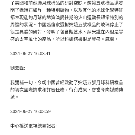
了美國和前蘇聯月球樣品的研討空缺。嫦娥五號樣品還發
明了嫦娥石如許一種特別礦物，以及其他的地球化學特征
都表現能夠月球的地質演變往期的火山運動長短常特別的
周遭的狀況。中國迷信家還對嫦娥五號樣品的玻璃停止了
很是具體的研討，發明了包含羥基水、納米鐵在內很是豐
盛的太空風化的產品，所以科研結果很是豐盛。感謝。
2024-06-27 16:03:41
劉云峰:
我彌補一句，今朝中國曾經啟動了嫦娥五號月球科研樣品
的初次國際請求和評審任務，待有成果，會當令向媒體傳
遞。
2024-06-27 16:03:59
中心播送電視總臺記者: