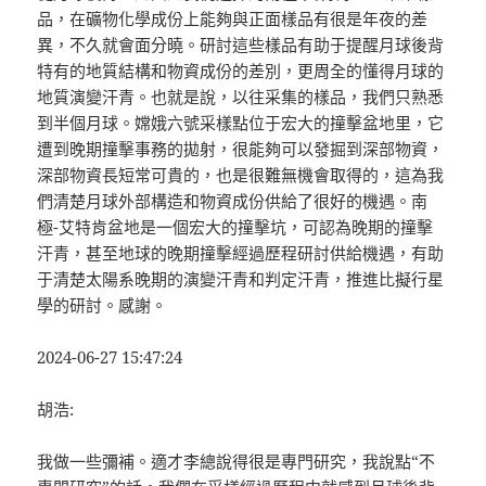
品，在礦物化學成份上能夠與正面樣品有很是年夜的差
異，不久就會面分曉。研討這些樣品有助于提醒月球後背
特有的地質結構和物資成份的差別，更周全的懂得月球的
地質演變汗青。也就是說，以往采集的樣品，我們只熟悉
到半個月球。嫦娥六號采樣點位于宏大的撞擊盆地里，它
遭到晚期撞擊事務的拋射，很能夠可以發掘到深部物資，
深部物資長短常可貴的，也是很難無機會取得的，這為我
們清楚月球外部構造和物資成份供給了很好的機遇。南
極-艾特肯盆地是一個宏大的撞擊坑，可認為晚期的撞擊
汗青，甚至地球的晚期撞擊經過歷程研討供給機遇，有助
于清楚太陽系晚期的演變汗青和判定汗青，推進比擬行星
學的研討。感謝。
2024-06-27 15:47:24
胡浩:
我做一些彌補。適才李總說得很是專門研究，我說點“不