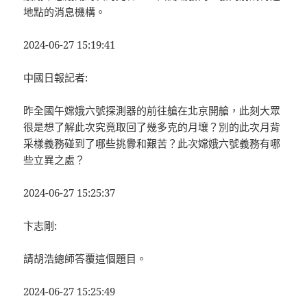
地點的消息機構。
2024-06-27 15:19:41
中國日報記者:
昨全國午嫦娥六號探測器的前往艙在北京開艙，此刻大眾
很是想了解此次究竟取回了幾多克的月壤？別的此次月背
采樣義務碰到了哪些挑釁和艱苦？此次嫦娥六號義務有哪
些立異之處？
2024-06-27 15:25:37
卞志剛:
請胡浩總師答覆這個題目。
2024-06-27 15:25:49