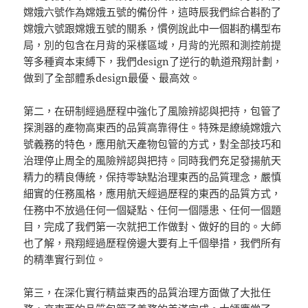
嫦娥六號作為嫦娥五號的備份件，這時辰我們綜合斟酌了
嫦娥六號跟嫦娥五號的關系，慣例說此中一個斟酌構型布
局，別的包含在月背的采樣區域，月背的光照和測控前提
等多種資本束縛下，我們design了逆行的軌道飛翔計劃，
做到了全部體系design最優、最高效。
第二，在研制經過歷程中強化了風險辨認與把持，包管了
探測器的產物高東西的品質高靠得住。特殊是繚繞嫦娥六
號義務的特色，應用航天產物包管的方式，對全部技巧和
治理停止周全的風險辨認與把持。同時我們充足發揚航天
精力的精良傳統，保持零缺點治理東西的品質理念，嚴慎
細實的任務風格，應用航天經過歷程的東西的品質方式，
任務中不放過任何一個疑點、任何一個隱患、任何一個題
目，完成了我們第一次就把工作做對、做好的目的。大師
也了解，飛翔經過歷程傍邊大要有上千個舉措，我們所有
的精準實行到位。
第三，在深化實行精益東西的品質治理方面做了大批任