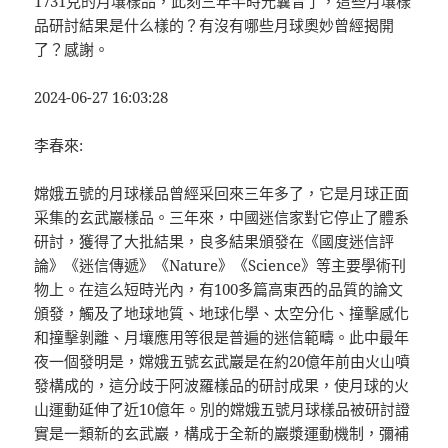
1731克的月壤樣品，此刻三年半時光曩昔了，這些月壤樣
品研討結果是什么樣的？有沒有哪些月球奧妙曾經揭開
了？感謝。
2024-06-27 16:03:28
李春來:
嫦娥五號的月球樣品曾經采回來三年多了，它是月球正面
采集的玄武巖樣品。三年來，中國迷信家對它停止了體系
研討，獲得了大批結果，良多結果頒發在《國度迷信評
論》《迷信傳遞》《Nature》《Science》等主要學術刊
物上。在這么短時光內，有100多篇高東西的品質的論文
頒發，觸及了地球地質、地球化學、太空分化、撞擊感化
和撞擊剝離、月壤應用等很是普遍的迷信範疇。此中最年
夜一個發明是，嫦娥五號玄武巖是在約20億年前由火山噴
發構成的，這分歧于阿波羅樣品的研討成果，使月球的火
山運動延伸了近10億年。別的嫦娥五號月球樣品被研討證
實是一類新的玄武巖，構成于全新的巖漿運動機制，彌補