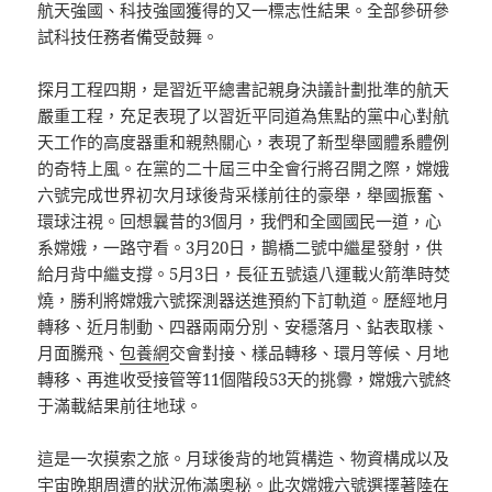
航天強國、科技強國獲得的又一標志性結果。全部參研參
試科技任務者備受鼓舞。
探月工程四期，是習近平總書記親身決議計劃批準的航天
嚴重工程，充足表現了以習近平同道為焦點的黨中心對航
天工作的高度器重和親熱關心，表現了新型舉國體系體例
的奇特上風。在黨的二十屆三中全會行將召開之際，嫦娥
六號完成世界初次月球後背采樣前往的豪舉，舉國振奮、
環球注視。回想曩昔的3個月，我們和全國國民一道，心
系嫦娥，一路守看。3月20日，鵲橋二號中繼星發射，供
給月背中繼支撐。5月3日，長征五號遠八運載火箭準時焚
燒，勝利將嫦娥六號探測器送進預約下訂軌道。歷經地月
轉移、近月制動、四器兩兩分別、安穩落月、鉆表取樣、
月面騰飛、
包養網
交會對接、樣品轉移、環月等候、月地
轉移、再進收受接管等11個階段53天的挑釁，嫦娥六號終
于滿載結果前往地球。
這是一次摸索之旅。月球後背的地質構造、物資構成以及
宇宙晚期周遭的狀況佈滿奧秘。此次嫦娥六號選擇著陸在