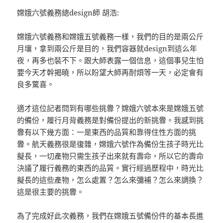
嫦娥六號義務總design師 胡浩:
嫦娥六號義務和嫦娥五號義務一樣，我們的目的是兩公斤
月壤，拿到兩公斤是目的，我們容器就design到這么年
夜，再多也裝不下。跟大師表露一個信息，這個事兒生怕
要今天才幹揭曉，所以盼望大師再耐煩等一天，必定會有
良多驚喜。
適才這位記者問到有哪些挑釁？嫦娥六號本來是嫦娥五號
的備份，履行月背義務是對備份提出的新挑釁。我感到挑
釁有以下幾方面：一是東西的品質和靠得住性方面的挑
釁。航天義務很是復雜，嫦娥六號作為備份生孩子時光比
擬長，一切產物只需生孩子出來就有壽命，所以它的壽命
決議了履行義務的東西的品質。實行經過歷程中，時光比
擬長的這些產物，怎么處置？怎么來彌補？怎么來調換？
這是很主要的挑釁。
為了完成好此次義務，我們在嫦娥五號備份件的基本長進