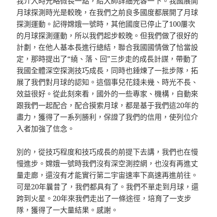
我介入時光略微長一點，給大師詳細先容一下。我國展開
月球探測時光是較晚，在我們之前良多國度都展開了月球
探測運動。記得嫦娥一號時，其他國度已停止了100屢次
的月球探測運動，所以我們起步較晚。但我們做了很好的
計劃，在他人基本長進行總結，聯合我國國情做了恰當設
定，那時提出了“繞、落、回”三步走的成長計謀，帶動了
我國全體深空探測技巧成長，同時也錘煉了一批步隊，拓
展了我們對月球的認知。這個事兒花錢未幾、時光不長、
效益很好。從此刻來看，國外的一些專家、機構，自動來
跟我們一起配合，配合摸索月球，都是基于我們這20年的
盡力，獲得了一系列勝利，保證了我們的信用，使列位介
入者加強了信念。
別的，從技巧程度和技巧成長的前提下去講，我們也在慢
慢進步。嫦娥一號時我們沒有深空測控網，也沒有再進丈
量走廊，還沒有才能實行第二宇宙速率下高速再進前往。
可是20年曩昔了，我們都具有了。我們不單走到月球，還
跨到火星。20年來我們走出了一條途徑，培育了一支步
隊，獲得了一大量結果。感謝。