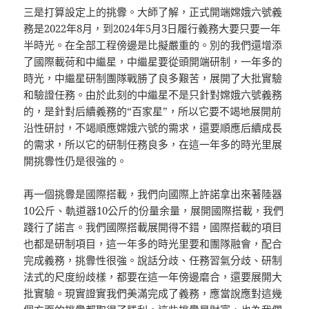
三是打算設定上的挑釁。大師了解，正式開端嫦娥六號義
務是2022年8月，到2024年5月3日履行義務大要只要一年
半時光。在全部工程傍邊是比擬嚴重的。別的我們還增添
了國際載荷和中繼星，中繼星要從頭開端研制，一年多的
時光，中繼星研制團隊戰勝了良多艱苦，展開了大批實驗
和驗證任務。由於此刻的中繼星不是只針對嫦娥六號義務
的，是針對后續義務的“百家星”，所以它要不竭地展開前
沿性研討，不竭順應嫦娥六號的需求，還要順應后續成長
的需求，所以它的研制任務良多，在這一年多的時光里展
開挑釁性仍是很強的。
再一個挑釁是國際搭載，我們向國際上許諾拿出來著陸器
10公斤、軌道器10公斤的份量余量，展開國際搭載，我們
踐行了諾言。我們國際搭載展開得不錯，國際搭載的項目
也都是研制項目，這一年多的時光里要和團隊融會，配合
完成義務，挑釁性很強。說話分歧、任務習氣分歧、研制
法式的尺度紛歧樣，都要在這一年傍邊磨合，還要展開大
批實驗。現實證實我們美滿完成了義務，應當說應對這幾