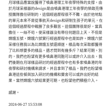
月球樣品應當說獲得了噴鼻港理工年夜學特殊的支撐，由
於月球采樣器的design是由噴鼻港理工年夜學的榮啟亮傳
授團隊擔任研制的，這個經過歷程很不不難，由於他地點
的單元本來不是從事航天design和研制生孩子的單元，在
這個經過歷程中戰勝了良多艱苦。這個團隊很是好，當真
擔任，一絲不茍。使采樣器沒有帶任何題目上天，不但是
嫦娥五號，嫦娥六號實行經過歷程中也是如許。嫦娥六號
采樣任務我以為比嫦娥五號還順遂，樣品每次采取都獲得
了比料想要多的樣品。適才問到有幾多斤？結果可期。別
的，我們也盼望有更多噴鼻港同胞可以或許介入出去，我
們後期在月球樣品研討的經過歷程中也有多家噴鼻港的年
夜學和研討機構來請求，并且拿到了樣品。我們也盼望噴
鼻港這些餐與加入研討的機構和黌舍可以或許出好的結
果。當然嫦娥六號結果更可期，也盼望他們積極介入。
感謝。
2024-06-27 15:53:08