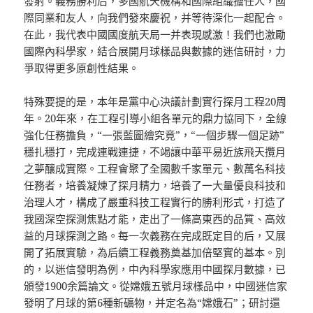
發射。義務勝利后，多國航天機構和國際組織擔任人，國
際同業和友人，向我們發來慶祝，并等待深化一起配合。
在此，我代表中國國度航天局一并表現感激！我們也激勵
國際內科學家，結合展開月球樣品與數據的迷信研討，力
爭取得更多原創性結果。
特殊要提的是，本年是黨中心決議計劃實行探月工程20周
年。20年來，在工程引導小組各單元的鼎力協同下，全線
強化任務擔負，“一張藍圖繪究竟”，“一個步驟一個足跡”
穩扎穩打，完成連戰連捷，不竭讓中華平易近族飛天攬月
之夢釀成實際。工程會聚了全國數千家單元、數萬名科技
任務者，培養凝煉了探月精力，培養了一大量優良科技和
治理人才，構成了嚴重科技工程實行的勝利形式，打造了
我國深空探測焦點才能，走出了一條高東西的品質、高效
益的月球探測之路。每一次義務在完成既定目的后，又展
開了拓展實驗，為后續工程義務奠基加倍堅實的基本。別
的，以迷信發明為例，中內科學家應用中國探月數據，已
頒發1900余篇論文。從嫦娥五號月球樣品中，中國迷信家
發明了月球的第6種新礦物，并定名為“嫦娥石”；研討還