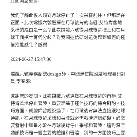
封面消息記者:
我們了解此後人類對月球停止了十次采樣前往，但都是在
正面。此次嫦娥六號選擇在月球後背的南極-艾特肯盆地
采樣的緣由是什么？此次嫦娥六號從月球後背挖土和在月
球正面挖土有何分歧？對我國迷信研討能夠起到如何的迷
信推進感化？感謝。
2024-06-27 15:47:06
嫦娥六號義務副總design師、中國迷信院國度地理臺研討
員 李春來:
感謝您的發問。此次嫦娥六號選擇在月球後背的南極-艾
特肯盆地停止著陸，重要是基于迷信技巧的綜合斟酌。技
巧方面，胡總師曾經說過了，在月球後背無法直接跟地球
通訊，在月球後背采樣和著陸就必需戰勝這個妨礙，必需
要發射中繼星才幹在月球後背停止采樣和著陸。這對深空
通訊技巧是一個主要的驗證和晉陞。別的一方面技巧上要