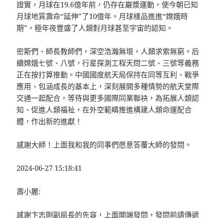
證實，月球在19.6億年前，仍存在巖漿運動，使今朝已知
月球地質壽命“延伸”了10億年。月球樣品進進“嫦娥時
期”，極年夜豐盛了人類對月球甚至宇宙的認知。
密斯們、師長教師們，深空浩瀚無垠，人類求索無窮。后
續嫦娥七號、八號，行星探測工程天問二號、三號等義務
正在按打算推動。中國國度航天局保持在同等互利、戰爭
應用、包涵成長的基本上，深刻展開多種情勢的航天堂際
交通一起配合。等待與更多國際同業聯袂，為拓展人類認
知、促進人類福祉，在外空範疇推進構建人類命運配合
體，作出新的進獻！
感謝大師！上面我和我的同事們愿意答覆大師的發問。
2024-06-27 15:18:41
壽小麗:
感謝卞志剛副局長的先容，上面開端發問，發問前請傳遞