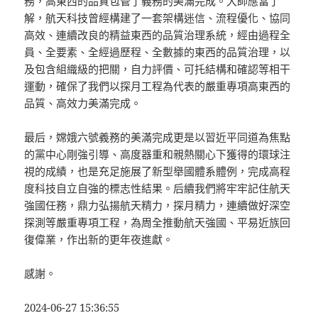
務，高東西的品質包管了義務的美滿完成。大師應當了
解，航天科技曾經構建了一套架構迷信、流程優化、協同
高效、連續改良的精益東西的品質治理系統，經由過程全
員、全要素、全經過歷程、全數據的東西的品質治理，以
及包含組織級的把關，自力評價、可托結構和確認等相干
運動，確保了我們以探月工程為代表的嚴重專項高東西的
品質、高效力美滿完成。
最后，嫦娥六號義務的美滿完成更是以習近平同道為焦點
的黨中心剛強引導、高度器重和親熱關心下獲得的環球注
視的成績，也是充足施展了新型舉國體系體例，完成高程
度科技自立自強的標志性結果。后續我們將牢牢記住航天
強國任務，鼎力弘揚航天精力，探月精力，連續做好深空
探測等嚴重專項工程，為周全推動航天強國、平易近族回
復偉業，作出新的更年夜進獻。
感謝。
2024-06-27 15:36:55