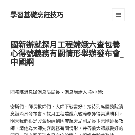
學習基礎烹飪技巧
選單及
小工具
國新辦就探月工程嫦娥六查包養
心得號義務有關情形舉辦發布會_
中國網
國務院消息辦消息局局長、消息講話人 壽小麗:
密斯們、師長教師們，大師下戰書好！接待列席國務院消
息辦消息發布會。探月工程嫦娥六號義務獲得美滿勝利，
明天我們很是興奮約請到國度航天局副局長卞志剛師長教
師，請他為大師先容義務有關情形，并答覆大師感愛好的