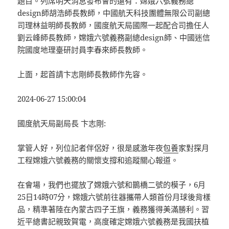
題目。列席明天消息發布會的還有：嫦娥六號義務總
design師胡浩師長教師，中國航天科技團體無限公司副總
司理林益明師長教師，國度航天局國際一起配合司擔任人
劉云峰師長教師，嫦娥六號義務副總design師、中國迷信
院國度地理臺研討員李春來師長教師。
上面，起首請卞志剛師長教師作先容。
2024-06-27 15:00:04
國度航天局副局長 卞志剛:
掌管人好，列位記者伴侶好，很是感激年夜
包養
家對探月
工程嫦娥六號義務的關懷支撐和追蹤關心報道。
在會場，我們也擺放了嫦娥六號和鵲橋二號的模子，6月
25日14時07分，嫦娥六號前往器攜帶人類首份月球後背樣
品，精準著陸在內蒙古四子王旗，義務獲得美滿勝利。習
近平總書記親致賀電，高度確定嫦娥六號義務是我國扶植