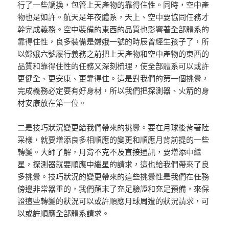
行了一些調換，包管上天產物的靠得住性。同時，空中產
物也是如許。航天是年夜體系，天上、空中要協同任務才
幹完成義務。空中裝備的東西的品質也影響著全部體系的
靠得住性，良多裝備是嫦娥一號的時辰曾經生孩子了，所
以嫦娥六號履行義務之前把上天產物和空中產物的東西的
品質和靠得住性的任務又深刻梳理，使全部體系可以或許
更健全、更安康、更靠得住。這是對我們的第一個挑釁，
完成義務必定要有好身材，所以我們把探測器、火箭的身
材安康放在第一位。
二是技巧狀況變更給我們帶來的挑釁。要在月球後背著陸
采樣，就要增添良多相順應的變更和順應月背前提的一些
轉變。大師了解，月背不克不及直接通訊，要增添中繼
星，探測器就要順應中繼星的請求，這也給我們帶來了良
多挑釁。技巧狀況的變更帶來的這些挑釁性是我們在任務
傍邊非常器重的，我們顛末了充足驗證和充足預備，來保
證這些轉變的狀況可以或許順應月球周遭的狀況請求，可
以或許順應全部體系請求。