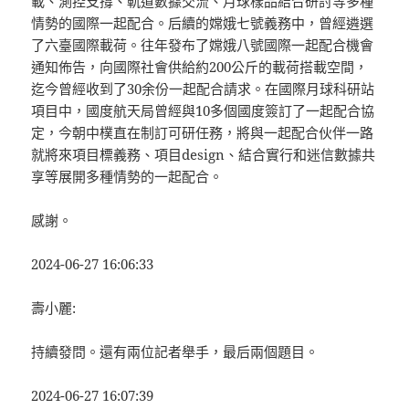
載、測控支撐、軌道數據交流、月球樣品結合研討等多種
情勢的國際一起配合。后續的嫦娥七號義務中，曾經遴選
了六臺國際載荷。往年發布了嫦娥八號國際一起配合機會
通知佈告，向國際社會供給約200公斤的載荷搭載空間，
迄今曾經收到了30余份一起配合請求。在國際月球科研站
項目中，國度航天局曾經與10多個國度簽訂了一起配合協
定，今朝中樸直在制訂可研任務，將與一起配合伙伴一路
就將來項目標義務、項目design、結合實行和迷信數據共
享等展開多種情勢的一起配合。
感謝。
2024-06-27 16:06:33
壽小麗:
持續發問。還有兩位記者舉手，最后兩個題目。
2024-06-27 16:07:39