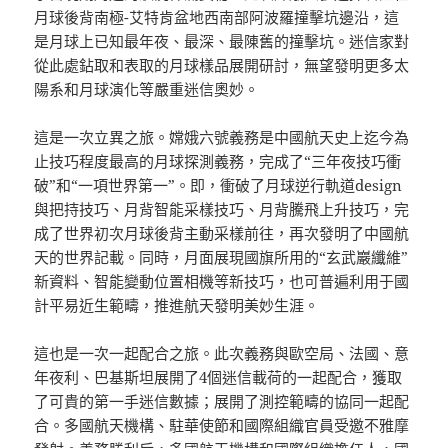
月球後背南極-艾特肯盆地西南部阿波羅撞擊坑邊沿，這
是月球上已知最年夜、最深、最陳舊的撞擊坑。迷信家對
從此處鉆取和表取的月球樣品展開研討，無望發明更多太
陽系和月球演化等嚴重迷信奧妙。
這是一次立異之旅。嫦娥六號義務是中國航天史上迄今為
止技巧程度最高的月球探測義務，完成了“三年夜技巧衝
破”和“一項世界第一”。即，衝破了月球逆行軌道design
與把持技巧、月背智能采樣技巧、月背騰飛上升技巧，完
成了世界初次月球後背主動采樣前往，再次發明了中國航
天的世界記載。同時，月面展現國旗所用的“玄武巖纖維”
新資料、智能變動位置相機等新技巧，也可普遍利用于國
計平易近生範疇，推進航天發明美妙生涯。
這也是一次一起配合之旅。此次義務與歐空局、法國、意
年夜利、巴基斯坦展開了4個迷信載荷的一起配合，獲取
了可貴的第一手迷信數據；展開了測控範疇的協同一起配
合。多國航天機構、駐華使節和國際組織官員受邀不雅摩