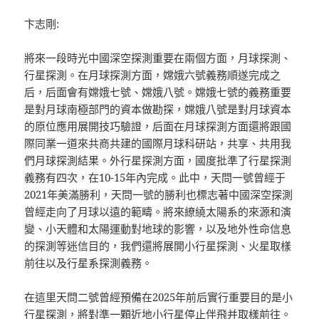
卞志剛:
將來一段時光中國深空探測重要在兩個方面，月球探測、
行星探測。在月球探測方面，嫦娥六號義務順遂完成之
后，后面會有嫦娥七號、嫦娥八號。嫦娥七號的義務重要
是對月球南極部門的資本做勘探，嫦娥八號是對月球資本
的原位應用展開技巧驗證，后面在月球探測方面還將跟國
際同業一道來共商共建的國際月球科研站，共享、共用我
們月球探測結果。外行星探測方面，國度批準了行星探測
義務有四次，在10-15年內完成。此中，天問一號曾經于
2021年美滿勝利，天問一號的勝利也標志著中國深空探測
曾經走向了月球以遠的範疇。將來繚繞太陽系的來源和演
變、小天體和太陽運動對地球的影響，以及地外性命信息
的探測等迷信目的，我們還將展開小行星探測、火星取樣
前往以及行星系探測義務。
在這里天問二號曾經預備在2025年前后實行重要目的是小
行星探測，將對準一顆近地小行星停止伴飛并取樣前往。