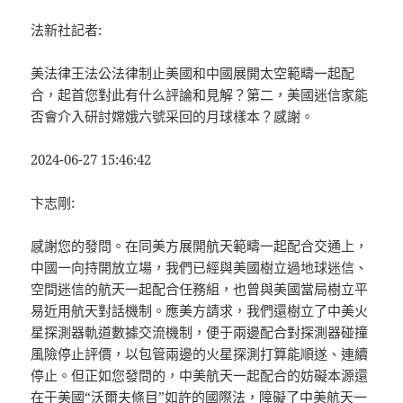
法新社記者:
美法律王法公法律制止美國和中國展開太空範疇一起配
合，起首您對此有什么評論和見解？第二，美國迷信家能
否會介入研討嫦娥六號采回的月球樣本？感謝。
2024-06-27 15:46:42
卞志剛:
感謝您的發問。在同美方展開航天範疇一起配合交通上，
中國一向持開放立場，我們已經與美國樹立過地球迷信、
空間迷信的航天一起配合任務組，也曾與美國當局樹立平
易近用航天對話機制。應美方請求，我們還樹立了中美火
星探測器軌道數據交流機制，便于兩邊配合對探測器碰撞
風險停止評價，以包管兩邊的火星探測打算能順遂、連續
停止。但正如您發問的，中美航天一起配合的妨礙本源還
在于美國“沃爾夫條目”如許的國際法，障礙了中美航天一