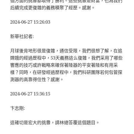
個方面的挑釁都取得了勝利。這些挑釁是財富，也為我們
后續完成更復雜的義務積聚了經歷。感謝。
2024-06-27 15:26:03
新華社記者:
月球後背地形很是復雜，通信受限，我們很想了解，在追
嫦娥的經過歷程中，53天義務這么復雜，我們采用了哪些
響應的技巧或許戰略來確保著陸器的平安著陸和有用采
樣？同時，在研發經過歷程中，我們科研團隊若何包管探
測器的高靠得住性？感謝。
2024-06-27 15:36:15
卞志剛:
這確切是宏大的挑釁，請林總答覆這個題目。