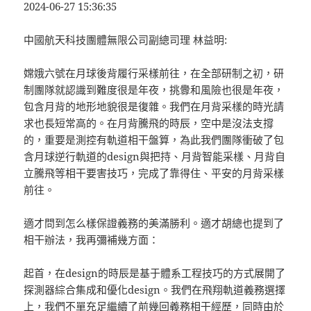
2024-06-27 15:36:35
中國航天科技團體無限公司副總司理 林益明:
嫦娥六號在月球後背履行采樣前往，在全部研制之初，研
制團隊就認識到難度很是年夜，挑釁和風險也很是年夜，
包含月背的地形地貌很是復雜。我們在月背采樣的時光請
求也長短常高的。在月背騰飛的時辰，空中是沒法支撐
的，重要是測控有軌道相干盤算，為此我們團隊衝破了包
含月球逆行軌道的design與把持、月背智能采樣、月背自
立騰飛等相干要害技巧，完成了靠得住、平安的月背采樣
前往。
適才問到怎么樣保證義務的美滿勝利。適才胡總也提到了
相干辦法，我再彌補幾方面：
起首，在design的時辰是基于體系工程技巧的方式展開了
探測器綜合集成和優化design。我們在飛翔軌道義務選擇
上，我們不單充足繼續了前幾回義務相干經歷，同時由於