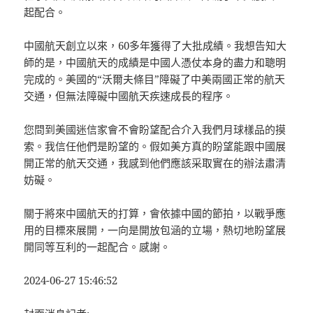
起配合。
中國航天創立以來，60多年獲得了大批成績。我想告知大
師的是，中國航天的成績是中國人憑仗本身的盡力和聰明
完成的。美國的“沃爾夫條目”障礙了中美兩國正常的航天
交通，但無法障礙中國航天疾速成長的程序。
您問到美國迷信家會不會盼望配合介入我們月球樣品的摸
索。我信任他們是盼望的。假如美方真的盼望能跟中國展
開正常的航天交通，我感到他們應該采取實在的辦法肅清
妨礙。
關于將來中國航天的打算，會依據中國的節拍，以戰爭應
用的目標來展開，一向是開放包涵的立場，熱切地盼望展
開同等互利的一起配合。感謝。
2024-06-27 15:46:52