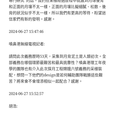
專門研究”的話。我們在采樣經過歷程中就感到月球後背
和正面的月壤不太一樣，正面的月壤比擬細膩、松散，後
背的狀況似乎不太一樣，所以我們有更高的等待，盼望迷
信家們有新的發明。感謝。
2024-06-27 15:47:46
噴鼻港無線電視記者:
請問此次義務歷時53天，采集到月背泥土是人類初次。全
部義務在哪個環節最艱苦和最具挑釁性？噴鼻港理工年夜
學的團隊也有介入此次探月工程嫦娥六號義務的采樣裝
配，想問一下他們的design是若何輔助團隊戰勝這些艱
苦？將來會不會增添相似一起配合？感謝。
2024-06-27 15:52:57
胡浩: