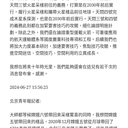
天問三號火星采樣前往的義務，打算是在2030年前后實
行，履行火星采樣和攜帶火星樣品前往地球。天問四號完
成木星系探測，也是在2030年前后實行。天問三號和四號
的義務此刻都在加緊要害技巧的攻關，細化論證明施計
劃。除此之外，我們還在論證重型運載火箭、可重復應用
的航天運輸體系等國度嚴重科技專項和工程。后續我們也
將加大力度基本研討，加速要害技巧、焦點技巧攻關，推
進空間迷信、空間技巧、空間利用的立異成長。
我想在將來十年時光里，我們能夠還會在這兒有若干次的
消息發布會。感謝。
2024-06-27 15:56:25
北京青年報記者:
大師都等候嫦娥六號帶回來采樣驚喜的同時，我想問嫦娥
五號帶回來的樣品，2020年12月嫦娥五號從月球帶回了