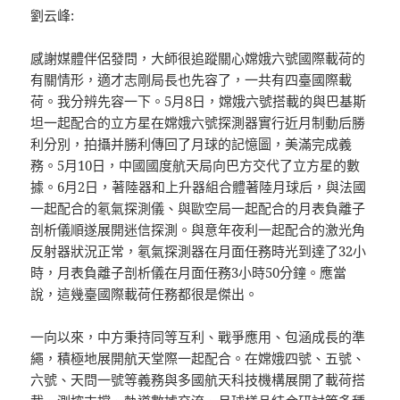
劉云峰:
感謝媒體伴侶發問，大師很追蹤關心嫦娥六號國際載荷的
有關情形，適才志剛局長也先容了，一共有四臺國際載
荷。我分辨先容一下。5月8日，嫦娥六號搭載的與巴基斯
坦一起配合的立方星在嫦娥六號探測器實行近月制動后勝
利分別，拍攝并勝利傳回了月球的記憶圖，美滿完成義
務。5月10日，中國國度航天局向巴方交代了立方星的數
據。6月2日，著陸器和上升器組合體著陸月球后，與法國
一起配合的氡氣探測儀、與歐空局一起配合的月表負離子
剖析儀順遂展開迷信探測。與意年夜利一起配合的激光角
反射器狀況正常，氡氣探測器在月面任務時光到達了32小
時，月表負離子剖析儀在月面任務3小時50分鐘。應當
說，這幾臺國際載荷任務都很是傑出。
一向以來，中方秉持同等互利、戰爭應用、包涵成長的準
繩，積極地展開航天堂際一起配合。在嫦娥四號、五號、
六號、天問一號等義務與多國航天科技機構展開了載荷搭