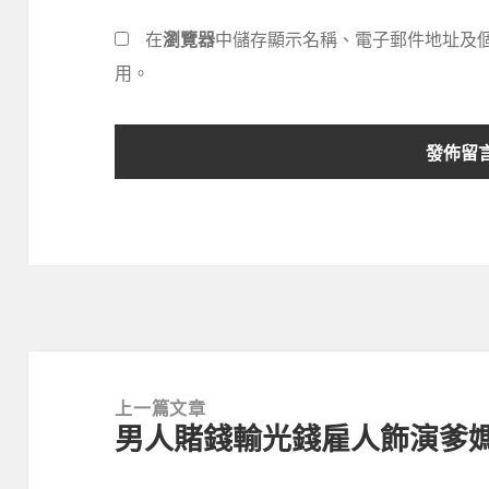
在
瀏覽器
中儲存顯示名稱、電子郵件地址及
用。
文
章
上一篇文章
男人賭錢輸光錢雇人飾演爹媽
導
上
覽
一