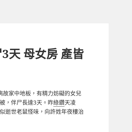
3天 母女房 產皆
故家中地板，有精力妨礙的女兒
被，伴尸長達3天。昨
綠鑽
天凌
似逝世老鼠怪味，向許姓年夜樓治