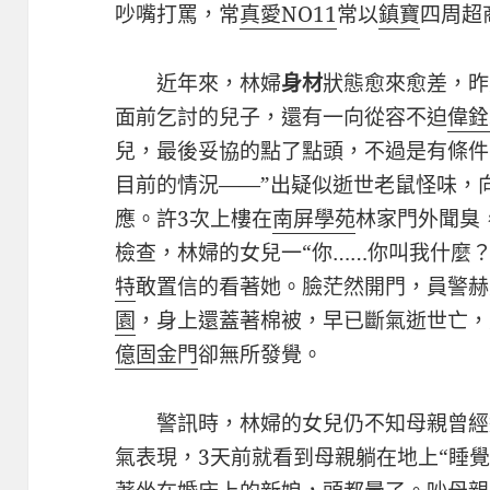
吵嘴打罵，常
真愛NO11
常以
鎮寶
四周超
近年來，林婦
身材
狀態愈來愈差，昨
面前乞討的兒子，還有一向從容不迫
偉銓
兒，最後妥協的點了點頭，不過是有條件
目前的情況——”出疑似逝世老鼠怪味，
應。許3次上樓在
南屏學苑
林家門外聞臭
檢查，林婦的女兒一“你……你叫我什麼
特
敢置信的看著她。臉茫然開門，員警赫
園
，身上還蓋著棉被，早已斷氣逝世亡，
億固金門
卻無所發覺。
警訊時，林婦的女兒仍不知母親曾經
氣表現，3天前就看到母親躺在地上“睡覺