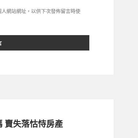
個人網站網址，以供下次發佈留言時使
 賣失落怙恃房產