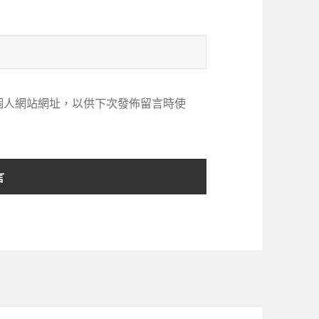
個人網站網址，以供下次發佈留言時使