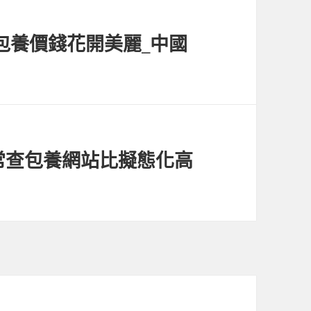
包養價錢花開美麗_中國
常查包養網站比擬態化高