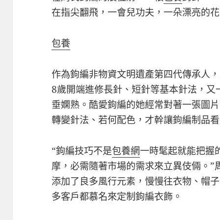
在指尖翻飛，一會兒功夫，一朵漂亮的花
包養
作為鉤編非物資文明遺產第四代傳承人，
8歲開端進修長針、短針等基本針法，又
垂嫻熟。酷愛鉤編的她經常對著一張圖片
轉變針法、若何配色，才幹讓鉤編制品看
“鉤編技巧不是
包養網
一時髦起就能把握
摩，必需隨著市場的需求來立異伎倆。”
添加了良多風行元素，慢慢往衣物、帽子
多客戶都慕名來定制鉤編衣飾。