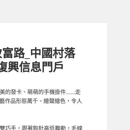
致富路_中國村落
復興信息門戶
美的發卡、萌萌的手機掛件……走
工藝作品形態萬千、繪聲繪色，令人
雙巧手，跟著鉤針高低舞動，毛線