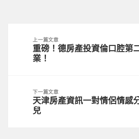
文
章
上一篇文章
重磅！德房產投資倫口腔第
導
上
業！
覽
一
篇
文
章:
下一篇文章
天津房產資訊一對情侶情感分
下
兒
一
篇
文
章: