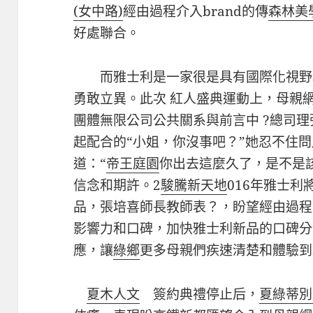
(女中路)
經由過程介入brand的傳
森林美
好處聯合。
而雅士利是一家很是具有國際化視野
勇敢立異。此次 紅人盛典運動上，母親
團體無限公司公共關系與前言中 ?總司
起配合的“小姐，你沒事吧？”她忍不住
道：“
帝王庭園
你出去這麼久了，是不是
信念和期許。2
駿騰新天地
016年雅士利
品，張培喜師長教師表？，盼望經由過程
影響力和口碑，加快雅士利新品的口碑分
應，讓
綠鄉
更多母親們疾速清楚和體驗到
夏木人文
簽約典禮停止后，
夏綠蒂別