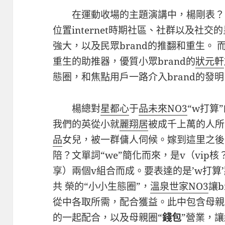
在運動收場的主題演講中，楊剛表？
位置internet時期社區、社群以及社交
強大，以及民眾brand的推翻和重生。 
重生的助推器，優質小眾brand的
狀元軒
態圈，和焦點用戶一路介入brand的發
楊總對
星都心
于
品未來NO3
“w打算
我們的英從小就
麗翔居
被成千上萬的人所
品
女兒，被一群傭人伺候。嫁到這里之後
陪？文單詞“we”簡化而來，是v（vip核？
享）兩個v組合而成。要表達的是’w打算
共 榮的“小小生態圈”，
溫泉世家NO3
讓b
從中各取所需，配合獲益。此中包含母親
的一起配合，以及母親圈“
錢包
”營業，