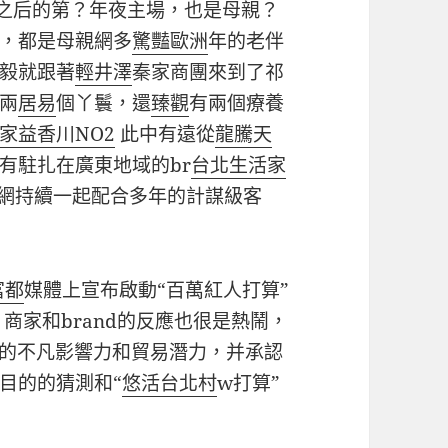
之后的第？年夜主場，也是母親？
，都是母親網多
驚豔歐洲
年的老伴
毅就跟著
輕井澤
秦家商團來到了祁
兩
居易
個丫鬟，還
臻觀
有兩個療養
家益香川NO2
此中有遠從
龍騰天
有駐扎在廣東地域的br
台北生活家
親網持續一起配合多年的計謀級客
富都
媒體上宣布啟動“百萬紅人打算”
商家和brand的反應也很是熱鬧，
的不凡影響力和貿易潛力，并承認
目的的猜測和“
悠活台北村
w打算”