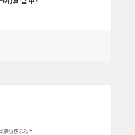
w打算”當 中。
填欄位標示為
*