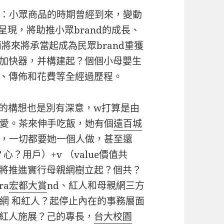
：小眾商品的時期曾經到來，變動
的呈現，將助推小眾brand的成長、
而將來將承當起成為民眾brand重獲
加快器，并構建起？個個小母嬰生
明、傳佈和花費等全經過歷程。
”的構想也是別有深意，w打算是由
愛。茶來伸手吃飯，她有個
遠百城
，一切都要她一個人做，甚至還
心？用戶）+v （value價值共
’將推進實行母親網樹立起？個共？
ra
宏都大賞
nd、紅人和母親網三方
網 和紅人？起停止內在的事務層面
讓紅人施展？己的專長，
台大校園