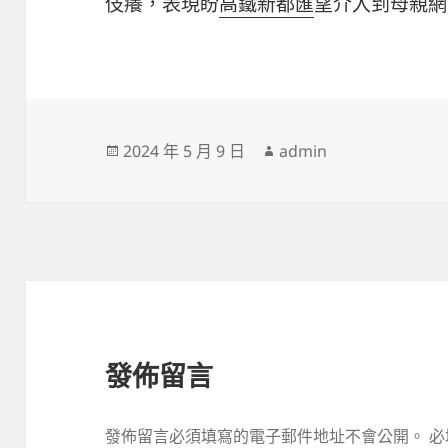
伎癢，表現盼
高鐵新都匯
望介入到母親網“
發
作
2024 年 5 月 9 日
admin
佈
者
日
期:
發佈留言
發佈留言必須填寫的電子郵件地址不會公開。
必