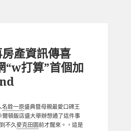
再房產資訊傳喜
網“w打算”首個加
nd
人
名銓一原
盛典暨母親最愛口碑王
卡爾頓飯店盛大舉辦想通了這件事
到不久
麥克田園
前才醒來。，這是