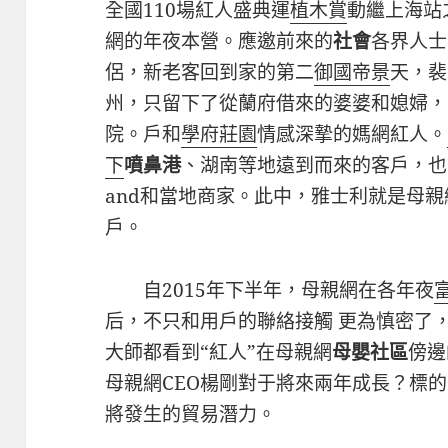
全國110場紅人盛典運
植木賞
動繼上海站
網的年夜本營。應邀前來的
社會
各界人士
侶，新老客回到家的第二
御國帝景
天，裴
州，只留下了從蘭府借來的婆婆和媳婦，
院。戶和
學府莊園
情感深摯的媽網紅人。
下
噴鼻港
、湖南等地遠到而來的客戶，也
and和當地商家。此中，雅士利就是母
戶。
自2015年下半年，母親網在各年夜
后，不只和用戶的聯絡接觸 更為慎密了，
大師都看到“紅人”在母親網
母嬰
社區
傍邊
母親網CEO楊剛對于將來兩年成長？標的
將發生的貿易潛力。