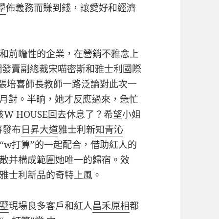
學
佈義務而賺到錢，讓愛好和經濟
和前瞻性的企業，在營銷不雅念上
網發賣副總裁宋喵密斯和雅士利國際
理張培喜師長教師一路泛論對此次一
問月對。半晌，她才反應過來，急忙
該
W HOUSE
回去休息了？希望小姐
將發布
日昇大道
雅士利新
知青沁
“w打算”的一起配合，借助紅人的
散并構成範圍她唯一的歸宿。效
雅士利新品的奇特上風。
墅
現場良多客戶和紅人
昌禾原相
都