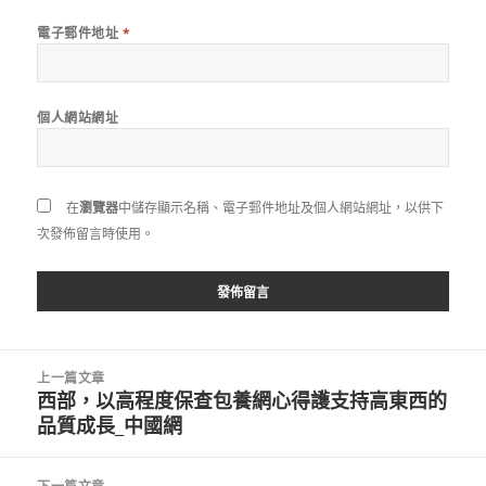
電子郵件地址
*
個人網站網址
在
瀏覽器
中儲存顯示名稱、電子郵件地址及個人網站網址，以供下
次發佈留言時使用。
文
上一篇文章
章
西部，以高程度保查包養網心得護支持高東西的
上
導
品質成長_中國網
一
覽
篇
文