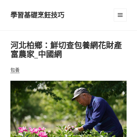
學習基礎烹飪技巧
選單及
小工具
河北柏鄉：鮮切查包養網花財產
富農家_中國網
包養