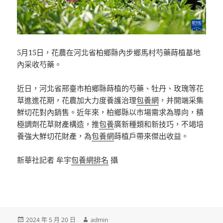
5月15日，花農在河北省柏鄉縣內步鄉馬村芍藥蒔植基地
內采收芍藥。
近日，河北省邢臺市柏鄉縣蒔植的芍藥、牡丹、玫瑰等花
草進進花期，花農加大力度養護治理
包養網
，并開端采集
鮮切花對內銷售。近年來，柏鄉縣以市場需求為導向，積
極調劑花草財產構造，推
包養
廣新種類和新技巧，不竭培
養強大鮮切花財產，為
包養網
蒔植戶帶來傑出收益。
新華社記者 牟宇
包養網排名
攝
發
作
2024 年 5 月 20 日
admin