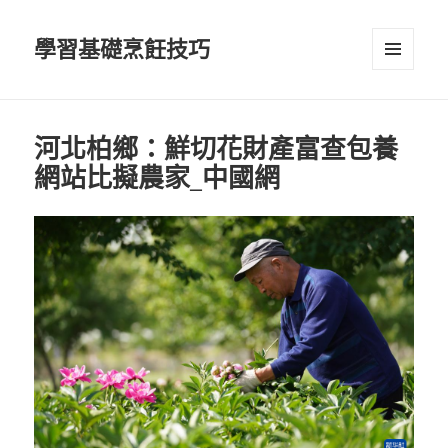
學習基礎烹飪技巧
選單及
小工具
河北柏鄉：鮮切花財產富查包養
網站比擬農家_中國網