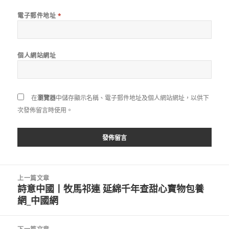
電子郵件地址
*
個人網站網址
在
瀏覽器
中儲存顯示名稱、電子郵件地址及個人網站網址，以供下
次發佈留言時使用。
文
上一篇文章
章
詩意中國丨牧馬祁連 延綿千年查甜心寶物包養
上
導
網_中國網
一
覽
篇
文