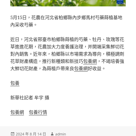
5月15日，花農在河北省柏鄉縣內步鄉馬村芍藥蒔植基地
內采收芍藥。
近日，河北省邢臺市柏鄉縣蒔植的芍藥、牡丹、玫瑰等花
草進進花期，花農加大力度養護治理，并開端采集鮮切花
對內銷售。近年來，柏鄉縣以市場需求為導向，積極調劑
花草財產構造，推行新種類和新技巧
包養網
，不竭培養強
大鮮切花財產，為蒔植戶帶來良
包養網
好收益。
包養
新華社記者 牟宇 攝
包養網
包養行情
發
作
2024 年 8 月 14 日
admin