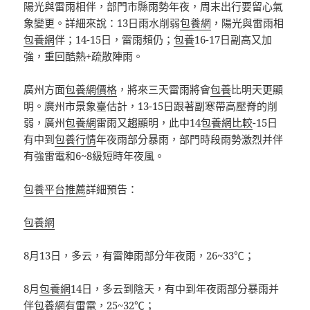
陽光與雷雨相伴，部門市縣雨勢年夜，周末出行要留心氣
象變更。詳細來說：13日雨水削弱
包養網
，陽光與雷雨相
包養網
伴；14-15日，雷雨頻仍；
包養
16-17日副高又加
強，重回酷熱+疏散陣雨。
廣州方面
包養網價格
，將來三天雷雨將會
包養
比明天更顯
明。廣州市景象臺估計，13-15日跟著副寒帶高壓脊的削
弱，廣州
包養網
雷雨又趨顯明，此中14
包養網比較
-15日
有中到
包養行情
年夜雨部分暴雨，部門時段雨勢激烈并伴
有強雷電和6~8級短時年夜風。
包養平台推薦
詳細預告：
包養網
8月13日，多云，有雷陣雨部分年夜雨，26~33℃；
8月
包養網
14日，多云到陰天，有中到年夜雨部分暴雨并
伴
包養網
有雷電，25~32℃；