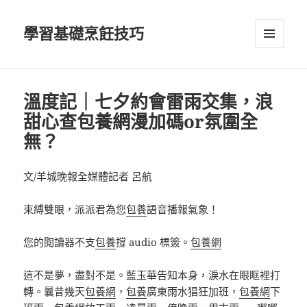
學習基礎烹飪技巧
選單及
小工具
溫度記｜七夕約會雷雨交集，浪
甜心查包養網漫加碼or氛圍全
無？
文/羊城晚報全媒體記者 呂航
束縛雙眼，派派君為您
包養
語音播報氣象！
您的閱讀器不支
包養
撐 audio 標簽。
包養網
這不是夢，盡對不是。藍玉華告知本身，淚水在眼眶裡打
轉。曩昔幾天
包養網
，
包養
廣東雨水猖狂加班，
包養網
下