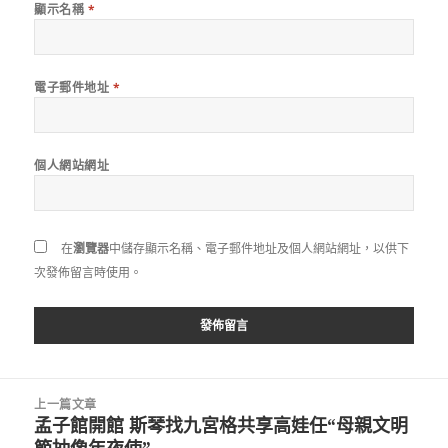
顯示名稱
*
電子郵件地址
*
個人網站網址
在
瀏覽器
中儲存顯示名稱、電子郵件地址及個人網站網址，以供下
次發佈留言時使用。
文
上一篇文章
章
孟子館開館 斯琴找九宮格共享高娃任“母親文明
上
導