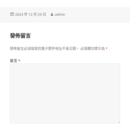
發
作
2024 年 12 月 29 日
admin
佈
者
日
期:
發佈留言
發佈留言必須填寫的電子郵件地址不會公開。
必填欄位標示為
*
留言
*