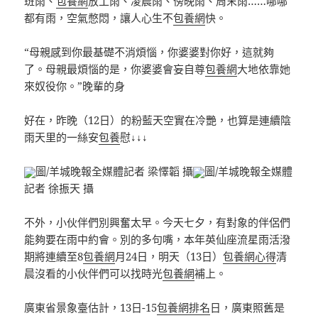
班雨、
包養網
放工雨、凌晨雨、傍晚雨、周末雨……哪哪
都有雨，空氣憋悶，讓人心生不
包養網
快。
“母親感到你最基礎不消煩惱，你婆婆對你好，這就夠
了。母親最煩惱的是，你婆婆會妄自尊
包養網
大地依靠她
來奴役你。”晚輩的身
好在，昨晚（12日）的粉藍天空實在冷艷，也算是連續陰
雨天里的一絲安
包養
慰↓↓↓
圖/羊城晚報全媒體記者 梁懌韜 攝
圖/羊城晚報全媒體
記者 徐振天 攝
不外，小伙伴們別興奮太早。今天七夕，有對象的伴侶們
能夠要在雨中約會。別的多句嘴，本年英仙座流星雨活潑
期將連續至8
包養網
月24日，明天（13日）
包養網心得
清
晨沒看的小伙伴們可以找時光
包養網
補上。
廣東省景象臺估計，13日-15
包養網排名
日，廣東照舊是