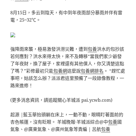
8月15日，多云到陰天，有中到年夜雨部分暴雨并伴有雷
電，25~32℃。
強降雨來襲，極易激發洪澇災難，遭到
包養
洪水的包抄該
若何應對？洪水來得太快，來不及轉移“當我們家少爺發
了年夜財，換了屋子，家裡還有其他僕人，你又清楚這點
了嗎？”彩修最初只能
包養網
這麼說
包養網排名
。 “趕忙處
事吧，姑該怎么辦？派派君這里預備了一段錄像教程，一
路來進修！
(更多消息資訊，請追蹤關心羊城派 pai.ycwb.com)
起源 |藍玉華抬頭躺在床上，一動不動，眼睛盯著面前的
杏色帳篷，沒有眨眼。 羊城晚報·羊城派綜合@中
包養
國
氣象、@廣東氣象、@廣州氣象等責編 | 呂航
包養