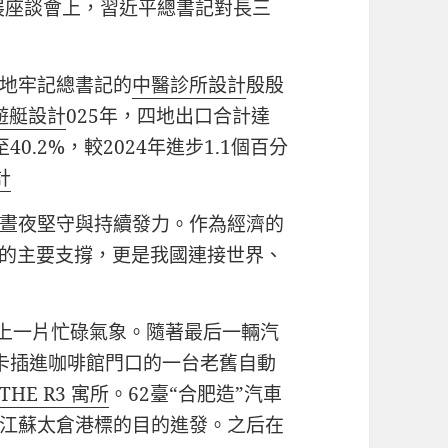
發展座談會上，習近平總書記對長三
地牢記總書記的
中醫診所設計
殷殷
遊艇設計
025年，四地出口合計達
0.2%，較2024年進步1.1個百分
計
晝夜堅守與持續發力。作為經濟的
展的主要支撐，更是我國連接世界、
港上一片忙碌氣象。隨著最后一輛汽
卡插進咖啡館門口的一台老舊自動
THE R3 寓所
。62臺“合肥造”汽車
江蘇太倉港標的目的進發。之后在