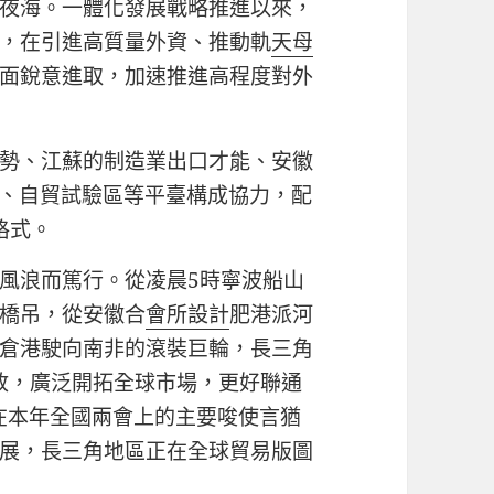
夜海。一體化發展戰略推進以來，
，在引進高質量外資、推動軌
天母
面銳意進取，加速推進高程度對外
勢、江蘇的制造業出口才能、安徽
”、自貿試驗區等平臺構成協力，配
格式。
風浪而篤行。從凌晨5時寧波船山
橋吊，從安徽合
會所設計
肥港派河
倉港駛向南非的滾裝巨輪，長三角
放，廣泛開拓全球市場，更好聯通
記在本年全國兩會上的主要唆使言猶
展，長三角地區正在全球貿易版圖