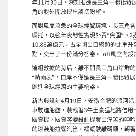
年11月30日，深刻推進長三角一體化
角的對外開放提出殷切盼望。
面對風高浪急的全球經貿環境，長三角各
囑托，以強年夜韌性實現外貿“突圍”。2
10.85萬億元，占全國出口總額的比重升至4
點，交出了一份滿分答卷。
loft風室內設
這組數據的背后，離不開長三角口岸群的
“晴雨表”，口岸不僅是長三角一體化發
融進全球經濟的主要橋梁。
新古典設計
4月19日，安徽合肥的派河
車駛進船艙，裝載著3牛土豪猛地將信用
販賣機，販賣
客變設計
機發出痛苦的呻吟
的滾裝船拉響汽笛，緩緩駛離碼頭，朝著