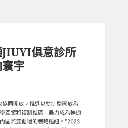
IUYI俱意診所
向寰宇
次協同開放。推進以軌制型開放為
學互鑒和復制推廣，盡力成為暢通
國際雙循環的戰略樞紐。”2023