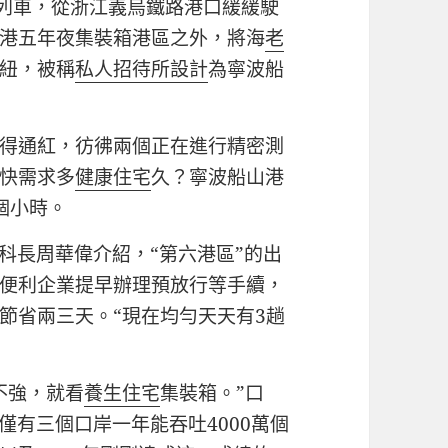
運列車，從浙江義烏鐵路港口緩緩駛
港五年夜集裝箱港區之外，將海
老
紐，被稱
私人招待所設計
為寧波船
得通紅，彷彿兩個正在進行精密測
快需求多
健康住宅
久？寧波船山港
個小時。
科長周華偉介紹，“第六港區”的出
便利企業提早辦理預放行等手續，
節省兩三天。“現在均勻天天有3趟
不強，就看
養生住宅
集裝箱。”口
僅有三個口岸一年能吞吐4000萬個