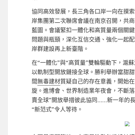
協同高效發展，長三角各口岸一向在摸索
岸集團第二次聯席會議在南京召開，共商
藍圖。會議緊扣一體化和高質量兩個關鍵
問題與瓶頸，深化互信交通、強化一起配
岸群建設再上新臺階。
在“一體化”與“高質量”雙輪驅動下，滬蘇
以軌制型開放鏈接全球。勝利舉辦當甜甜
間
無毒建材
質疑自己的存在意義，開始在
旋。進博會、世界制造業年夜會，不斷落
賣全球”開放舉措彼此協同……新一年的長
“新范式”令人等待。