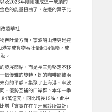
以及2025年剛剛達成這一成績的
金色的能量扭曲了，左邊的葉子比
圖改過華社
物吞吐量方面，寧波船山港更是連
船山港完成貨物吞吐量超14億噸，成
夜港。
的發展節點，而是長三角堅定不移
一個優雅的旋轉，她的咖啡館被兩
未有的平靜。集聚了上海港、寧波
同、優勢互補的口岸群。本年一季
.84萬億元，同比增長15%。此中
同比增「實實在在？
牙醫診所設計
」