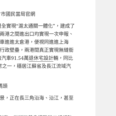
倉市國民當局官網
周全實現“滬太通關一體化”，建成了
兩港之間進出口均實現一次申報、
車進進太倉港，便視同進進上海
行政壁壘，兩港間真正實現無縫銜
車91.54萬
退休宅設計
輛，同比
非常之一，穩居江蘇省及長江流域汽
碼頭
景，正在長三角沿海、沿江，甚至