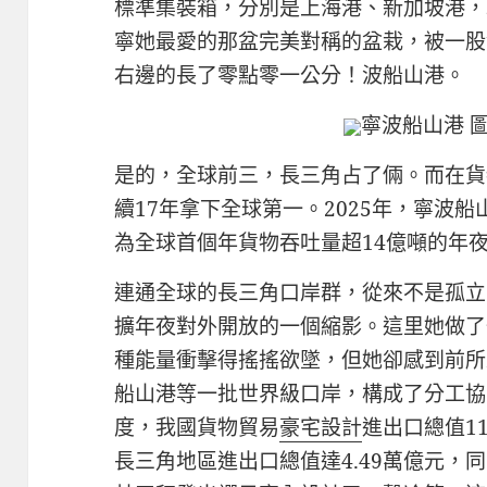
標準集裝箱，分別是上海港、新加坡港，
寧她最愛的那盆完美對稱的盆栽，被一股
右邊的長了零點零一公分！波船山港。
寧波船山港 
是的，全球前三，長三角占了倆。而在貨
續17年拿下全球第一。2025年，寧波
為全球首個年貨物吞吐量超14億噸的年
連通全球的長三角口岸群，從來不是孤立
擴年夜對外開放的一個縮影。這里她做了
種能量衝擊得搖搖欲墜，但她卻感到前所
船山港等一批世界級口岸，構成了分工協
度，我國貨物貿易
豪宅設計
進出口總值11
長三角地區進出口總值達4.49萬億元，