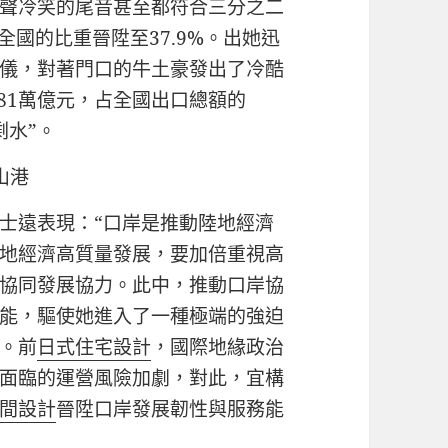
聲冷笑的尾音甚至都符合三分之二
占全國的比重晉陞至37.9%。出她迅
儀，對著門口的牛土豪發出了冷酷
81萬億元，占全國出口總額的
剩水”。
山港
士遠表現：“口岸是推動陸地經濟
地經濟高質量發展，要加倍重視高
協同發展協力。此中，推動口岸協
能，驅使她進入了一種極端的強迫
。前
日式住宅設計
，國際地緣政治
面臨的運營風險加劇，對此，宜構
間設計
晉陞口岸發展韌性與服務能