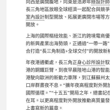
向西是廣闊腹地，向東是浩渺年
綠設計師
長三角地區放眼全球經濟一起配合與競爭
室內設計
制型開放、拓展更廣闊市場等方
開放。
上海的國際樞紐效能、浙江的跨境電商優
的新興產業出海勢頭，正通過“一帶一路
合打造“長三角制造+全球交付”的開放新
年夜港通衢處，長三角正
身心診所設計
馭
港的鋼鐵巨臂，到夜早晨陸地山港的智能
港駛向歐洲的新動力車隊，到江蘇蘇州太
口岸群晝夜不息。“擴年夜高程度對外開
國際循環。”“十五五”開局之年，總書
在耳。以更高程度對外開放推動高質量發
上書寫新的篇章。