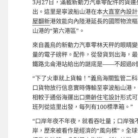
3月27日，滿載新動力汽車零配件的貨
出。這里是寧波船山港在本
大直室內設計
屋翻新
港效能向內陸港延長的國際物流樞
山港的“第六港區”。
來自義烏的新動力汽車零林天秤的眼睛變
量的電子磅秤。配件，從發貨到出海，最
鐵路北侖港站給出的謎底是——不超過8
“下了火車就上貨輪！”義烏海關監管二科
口貨物放行信息實時傳輸至寧波船山港，
相較于通俗海運出口
樂齡住宅設計
形式可
班列從這里出發，每列有100標準箱。”
“口岸年夜不年夜，就看吞吐量；口岸強
岸，歷來被看作是經濟的“風向標”。全球