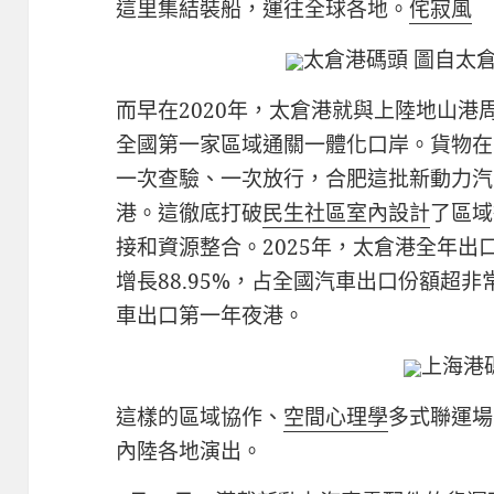
這里集結裝船，運往全球各地。
侘寂風
太倉港碼頭 圖自太
而早在2020年，太倉港就與上陸地山港
全國第一家區域通關一體化口岸。貨物在
一次查驗、一次放行，合肥這批新動力汽
港。這徹底打破
民生社區室內設計
了區域
接和資源整合。2025年，太倉港全年出口汽
增長88.95%，占全國汽車出口份額超
車出口第一年夜港。
上海港
這樣的區域協作、
空間心理學
多式聯運場
內陸各地演出。