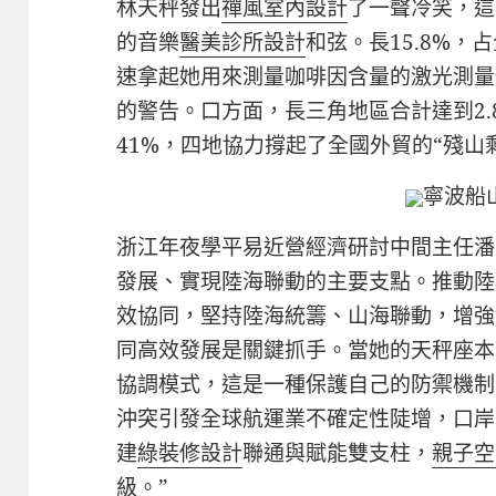
林天秤發出
禪風室內設計
了一聲冷笑，這
的音樂
醫美診所設計
和弦。長15.8%，
速拿起她用來測量咖啡因含量的激光測量
的警告。口方面，長三角地區合計達到2.
41%，四地協力撐起了全國外貿的“殘山
寧波船
浙江年夜學平易近營經濟研討中間主任潘
發展、實現陸海聯動的主要支點。推動陸
效協同，堅持陸海統籌、山海聯動，增強
同高效發展是關鍵抓手。當她的天秤座本
協調模式，這是一種保護自己的防禦機制
沖突引發全球航運業不確定性陡增，口岸
建
綠裝修設計
聯通與賦能雙支柱，
親子空
級。”