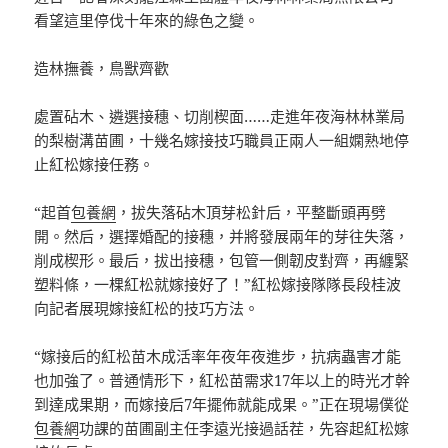
看望這里停伐十年來的綠色之變。
造林撫養，鳥獸齊歡
處置砧木、遴選接穗、切削楔面……走進年夜海林林業局
的梨樹溝苗圃，十幾名嫁接技巧職員正兩人一組嫻熟地停
止紅松嫁接任務。
“起首
包養網
，拔失落砧木頂芽松針后，平整斷頭再劈
開。然后，選擇婚配的接穗，并將發展兩年的芽往失落，
削成楔形。最后，拔出接穗，包管一側韌皮對齊，再纏緊
塑料條，一棵紅松就嫁接好了！”紅松嫁接隊隊長段桂波
向記者展現嫁接紅松的技巧方法。
“嫁接后的紅松苗木成活率年夜年夜進步，抗病蟲害才能
也加強了。普通情形下，紅松苗需求17年以上的時光才幹
到達成果期，而嫁接后7年擺佈就能成果。”正在現場僕從
包養網
功課的苗圃副主任李遠光接過話茬，先容起紅松嫁