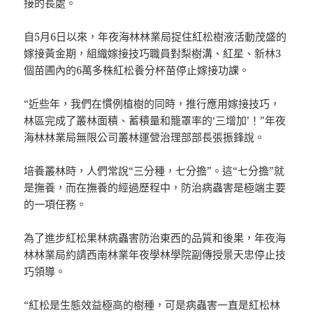
接的長處。
自5月6日以來，年夜海林林業局捉住紅松樹液活動茂盛的
嫁接黃金期，組織嫁接技巧職員對梨樹溝、紅星、新林3
個苗圃內的6萬多株紅松養分杯苗停止嫁接功課。
“近些年，我們在慣例植樹的同時，推行應用嫁接技巧，
林區完成了叢林面積、蓄積量和籠罩率的‘三增加’！”年夜
海林林業局無限公司叢林運營治理部部長張振鋒說。
培養叢林時，人們常說“三分種，七分擔”。這“七分擔”就
是撫養，而在撫養的經過歷程中，防治病蟲害是極端主要
的一項任務。
為了進步紅松果林病蟲害防治東西的品質和後果，年夜海
林林業局約請西南林業年夜學林學院副傳授景天忠停止技
巧領導。
“紅松是生態效益極高的樹種，可是病蟲害一直是紅松林