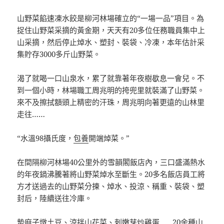
山野菜餡速凍水餃是柳河林場確立的“一場一品”項目。為
捉住山野菜采摘的黃金期，天天有20多位任務職員集中上
山采摘，然后停止焯水、塑封、裝袋、冷凍，本年估計采
集貯存3000多斤山野菜。
渴了就喝一口山泉水，累了就靠著年夜樹歇息一會兒。不
到一個小時，林場職工周兆明的挎兜里就裝滿了山野菜。
來不及擦拭額頭上精密的汗珠，周兆明向著更遠的山林里
走往……
“水溫98攝氏度，
包養
開端焯菜。”
在間隔柳河林場40公里外的雪韻閣飯店內，三口盛滿熱水
的年夜鍋沸騰著將山野菜焯水至斷生。20多名飯店員工將
方才送過去的山野菜分揀、焯水、投涼、稱重、裝袋、塑
封后，陸續送往冷庫。
蟄麻子燉土豆、涼拌山花菜、刺嫩芽炒雞蛋……20余種山