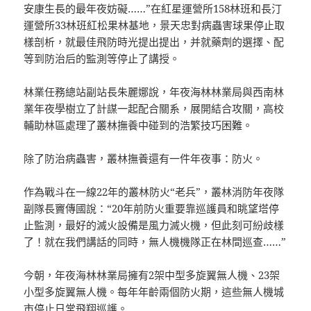
安康生長的最年夜妨礙……”在紅星運營所158林班和長汀
運營所33林班紅松果林基地，景天忠對病蟲害球果停止取
樣剖析，就最佳飛防時光提出提出，并就藥劑的選擇、配
等到防治后的監測等停止了講授。
林業任務總站副站長朱麗娜說，年夜海林林業局與西南林
業年夜學樹立了計謀一起配合關系，展開結合攻關，高校
輔助林區處理了叢林撫養中碰到的浩繁技巧困難。
除了防治病蟲害，叢林撫養還有一件年夜事：防火。
作為戰斗在一線22年的叢林防火“老兵”，叢林消防年夜隊
副隊長竇傳國說：“20年前防火重要靠巡護員和眺望塔停
止監測，最好的滅火設備是風力滅火機，但此刻可紛歧樣
了！就在我們講話的同時，無人機機隊正在林間巡查……”
今朝，年夜海林林業局擁有2架中型多旋翼無人機、23架
小型多旋翼無人機。每年年齡兩個防火期，這些無人機城
市停止日常飛翔巡護。