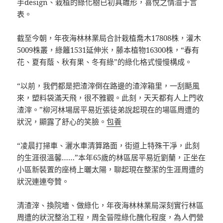
手design、栽植的綠化樹已初具雛形，喜悅之情溢于言
表。
截至今朝，年夜海林林業局合計栽植喬木17808株，灌木
5009株叢，綠籬1531延伸米，藤本植物16300株，“春有
花、夏有蔭、秋有果、冬有綠”的綠化格式慢慢構成。
“以前，我們都是把渣滓倒在路邊的渣滓箱里，一刮颳風
來，塑料袋滿天飛，很不雅觀。此刻，天天都有人上門收
渣滓。”柳河林場居平易近張徒弟說起現在的場區周遭的
狀況，顯露了舒心的笑臉。
包養
“凌晨打掃車、灑水車清算路面，街道上特殊干凈，此刻
的生涯很溫馨……”本年65歲的林區居平易近劉蘭，正坐在
小區新裝置的座椅上曬太陽，聊起現在整潔的生涯周遭的
狀況連連夸贊。
清渣滓、換院墻、做綠化，年夜海林林業局深刻實行林區
周遭的狀況整治工程，周全晉陞綠化醜化程度，為人們營