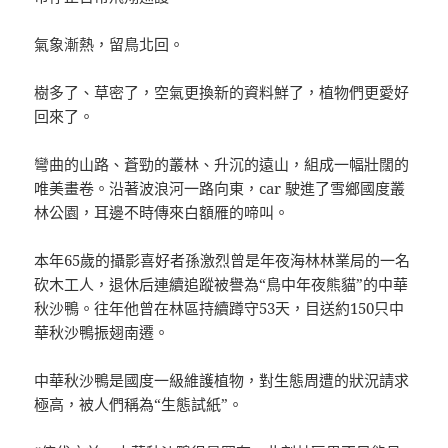
氣象漸熱，留鳥北回。
樹多了、草密了，空氣更換新的資料鮮了，植物們更愛好
回來了。
彎曲的山路、蒼勁的叢林、升沉的遠山，組成一幅壯闊的
唯美畫卷。沿著波浪河一路向東，car 駛進了雪鄉國度叢
林公園，耳邊不時傳來白額雁的啼叫。
本年65歲的攝影喜好者孫激烈曾是年夜海林林業局的一名
砍木工人，退休后連續追蹤被譽為“鳥中年夜熊貓”的中華
秋沙鴨。往年他曾在林區持續蹲守53天，目送約150只中
華秋沙鴨振翅南遷。
中華秋沙鴨是國度一級維護植物，對生態周遭的狀況請求
極高，被人們稱為“生態試紙”。