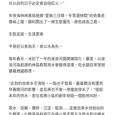
任以后的日子必定會加倍紅火。”
年夜海林林業局施展“夏無三日晴，冬雪漫林間”的奇異吝
嗇候上風，勝利闖出了一條生態優先、綠色成長之路。
生態宜居，生涯更美
平易近以食為天，食以水為先。
每年春天，冰封了一冬的波浪河面開端熔化。曩昔，以波
浪河為起源的林區群眾用水會變得混濁，吃水題目常常困
擾著周邊群眾。
“此刻的自來水可清啦，一點也不發黃，最基礎沒有遭到
早春開河的影響，並且再也不會一停電就停水了。”提起
本年的供水，家住長興小區的劉年夜姐一個勁地叫好。
取水、加藥、攪拌、沉淀、監測……走進自來水供給站的
化驗室，化驗員孫秋穎正在停止當天第五次原水和出廠水