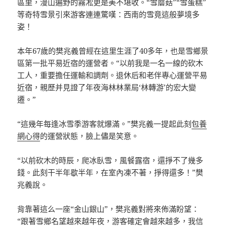
區里，漫山遍野的霧凇更是美不堪收。“雪蘑菇”“雪蛋糕”
等奇特雪景引來游客連連驚嘆：西南的雪竟這般夢境多
姿！
本年67歲的樊兆義曾經在這里生涯了40多年，也是雪鄉景
區第一批平易近宿的運營者。“以前我是一名一線的砍木
工人，重要擔任運輸和調劑。退休后和老伴專心運營平易
近宿，親歷并見證了年夜海林林業局‘林轉游’的宏大變
遷。”
“這幾年每逢冰雪季游客就爆滿。”樊兆義一提起此刻
包養
網心得
的運營狀態，臉上儘是笑意。
“以前砍木的時辰，爬冰臥雪，風餐露宿，還掙不了幾多
錢。此刻干半年歇半年，在室內凍不著，掙得還多！”樊
兆義說。
背靠著這么一座“金山銀山”，樊兆義對將來佈滿盼望：
“跟著雪鄉名望越來越年夜，游客確定會越來越多，我信