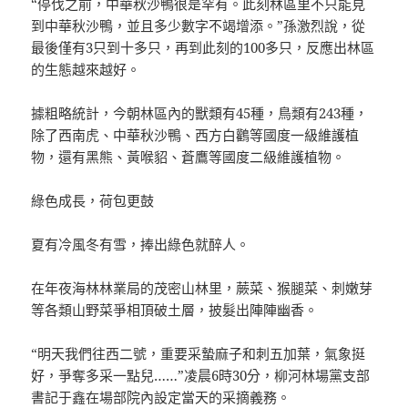
“停伐之前，中華秋沙鴨很是罕有。此刻林區里不只能見
到中華秋沙鴨，並且多少數字不竭增添。”孫激烈說，從
最後僅有3只到十多只，再到此刻的100多只，反應出林區
的生態越來越好。
據粗略統計，今朝林區內的獸類有45種，鳥類有243種，
除了西南虎、中華秋沙鴨、西方白鸛等國度一級維護植
物，還有黑熊、黃喉貂、蒼鷹等國度二級維護植物。
綠色成長，荷包更鼓
夏有冷風冬有雪，捧出綠色就醉人。
在年夜海林林業局的茂密山林里，蕨菜、猴腿菜、刺嫩芽
等各類山野菜爭相頂破土層，披髮出陣陣幽香。
“明天我們往西二號，重要采蟄麻子和刺五加葉，氣象挺
好，爭奪多采一點兒……”凌晨6時30分，柳河林場黨支部
書記于鑫在場部院內設定當天的采摘義務。