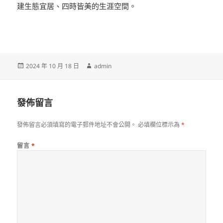
建生態宜居、四時皆美的生涯空間。
發
作
2024 年 10 月 18 日
admin
佈
者
日
期:
發佈留言
發佈留言必須填寫的電子郵件地址不會公開。
必填欄位標示為
*
留言
*