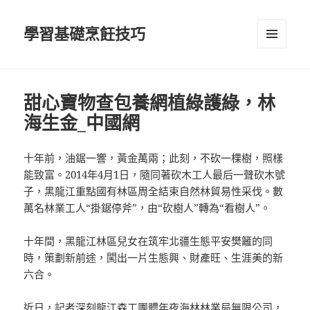
學習基礎烹飪技巧
選單及
小工具
甜心寶物查包養網植綠護綠，林
海生金_中國網
十年前，油鋸一響，黃金萬兩；此刻，不砍一棵樹，照樣
能致富。2014年4月1日，隨同著砍木工人最后一聲砍木號
子，黑龍江重點國有林區周全結束自然林貿易性采伐。數
萬名林業工人“掛鋸停斧”，由“砍樹人”轉為“看樹人”。
十年間，黑龍江林區兒女在筑牢北疆生態平安樊籬的同
時，策劃新前途，闖出一片生態興、財產旺、生涯美的新
六合。
近日，記者深刻龍江森工團體年夜海林林業局無限公司，