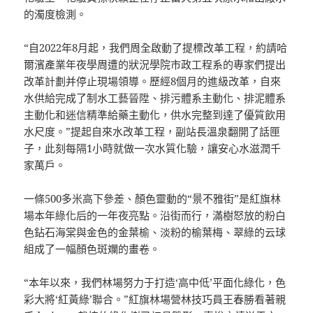
的濁度檢測。
“自2022年8月起，我們周全啟動了提標改革工程，約請哈
爾濱產業年夜學周遭的狀況學院市政工程系的專家們提出
改革計劃并停止現場領導。歷經8個月的進級改革，自來
水供給完成了制水工藝晉陞、排污體系主動化、排泥體系
主動化和迷信精準給藥主動化，供水完整到達了優質飲用
水尺度。”提起自來水改革工程，副站長溫泉翻開了話匣
子，此刻每隔1小時就做一次水質化驗，讓安心水滋潤千
家萬戶。
一條500多米高下參差、顏色靈動的“景不雅街”是紅旗林
場本年綠化后的一年夜亮點。沿街而行，滿樹怒放的粉白
色鉆石海棠與金色的金葉榆、淡粉的榆葉梅、翠綠的云球
組成了一幅顏色斑斕的畫卷。
“本年以來，我們林場努力于打造‘高中低’平面化綠化，色
彩大將‘紅黃綠’聯合。”紅旗林場營林技巧員王春勝看著親