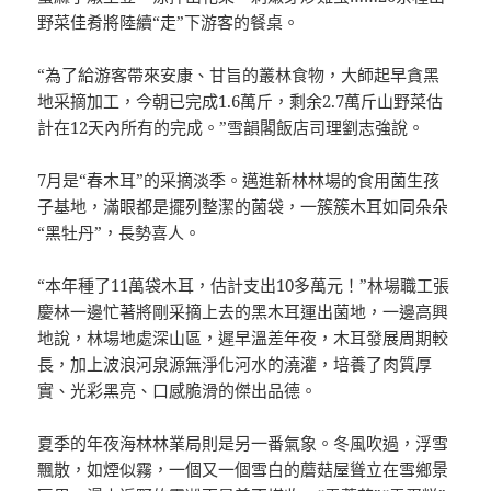
野菜佳肴將陸續“走”下游客的餐桌。
“為了給游客帶來安康、甘旨的叢林食物，大師起早貪黑
地采摘加工，今朝已完成1.6萬斤，剩余2.7萬斤山野菜估
計在12天內所有的完成。”雪韻閣飯店司理劉志強說。
7月是“春木耳”的采摘淡季。邁進新林林場的食用菌生孩
子基地，滿眼都是擺列整潔的菌袋，一簇簇木耳如同朵朵
“黑牡丹”，長勢喜人。
“本年種了11萬袋木耳，估計支出10多萬元！”林場職工張
慶林一邊忙著將剛采摘上去的黑木耳運出菌地，一邊高興
地說，林場地處深山區，遲早溫差年夜，木耳發展周期較
長，加上波浪河泉源無淨化河水的澆灌，培養了肉質厚
實、光彩黑亮、口感脆滑的傑出品德。
夏季的年夜海林林業局則是另一番氣象。冬風吹過，浮雪
飄散，如煙似霧，一個又一個雪白的蘑菇屋聳立在雪鄉景