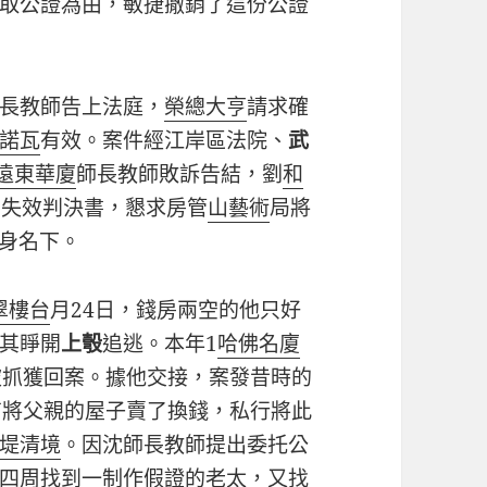
取公證為由，敏捷撤銷了這份公證
長教師告上法庭，
榮總大亨
請求確
諾瓦
有效。案件經江岸區法院、
武
遠東華廈
師長教師敗訴告結，劉
和
著失效判決書，懇求房管
山藝術
局將
本身名下。
翠樓台
月24日，錢房兩空的他只好
其睜開
上彀
追逃。本年1
哈佛名廈
被抓獲回案。據他交接，案發昔時的
商將父親的屋子賣了換錢，私行將此
堤清境
。因沈師長教師提出委托公
四周找到一制作假證的老太，又找