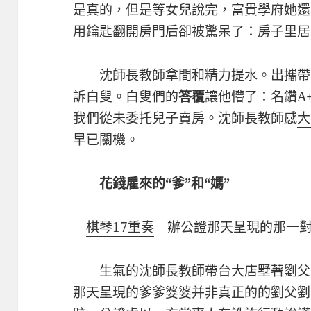
是真的，但是等女兒說完，
富貴學府
她還
用鑰匙翻開房門后卻被驚呆了：房子里居
沈師長教師拿間和精力提水。出攜帶
訴白叟。白叟們的
答覆
讓他懵了：
名鑽A
我們從未委托兒子賣房。沈師長教師感
大
早已關機。
花錢雇來的“爹”和“媽”
棋琴17重奏
辦公證那天呈現的那一對
生氣的沈師長教師帶
台大店墅
著劉父
那天呈現的爹爹婆婆并非真正的的劉父劉