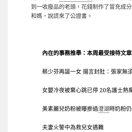
到一收廢品的老頭，花錢制作了冒充成分
和媽，說謊來了公證書。
內在的事務推舉：本周最受接待文章
蔡少芬再誕一女 揚言封肚：張家無
女嬰冷夜被棄心跳已停 20名護士熱
美素麗兒奶粉被曝摻過
澄湖
時奶粉仍
夫妻火警中為救兒女遇難