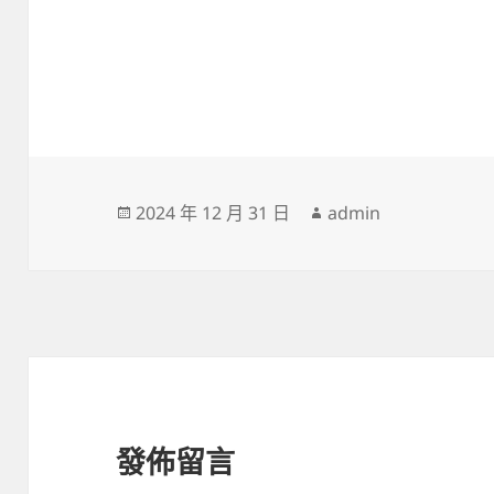
發
作
2024 年 12 月 31 日
admin
佈
者
日
期:
發佈留言