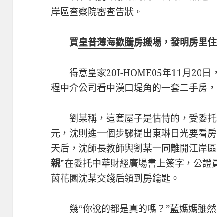
岸區查察院審查告狀。
買
皇普薄海歡騰
房搬場，發明房里住
得意皇家
20
I-HOME
05年11月20日
程中介公司看中漢口堤角的一套二手房，
劉某稱，這套屋子是怙恃的，受委托代賣
元，沈則進一個步驟提出
東琳日光
要看房
天后，沈師長教師與劉某一同離開江岸區
親
”在委托
中華財經廣場
書上簽字，公證
茵花園
沈某交錢后領到房鑰匙。
幾“你說的都是真的嗎？”藍媽媽雖然