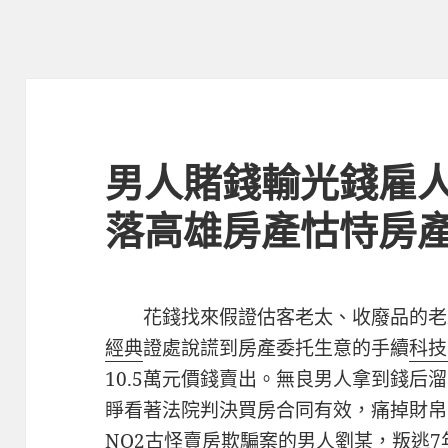
男人賭錢輸光錢雇人
落高雄房產怙恃房
花錢找來假證估客老太、收廢品的老
經典
證處說謊到房產委托生意的手續
科技
10.5萬元價錢賣出。無良男人拿到錢后
睜看著法院判決買房合同有效，痛掉財帛
NO2
古怪賣房欺騙案的男人劉某，叛逃7