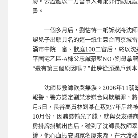
跡。公證處以一方當事人有訛詐行動說謊
書。
一個多月后，劉怙恃一紙訴狀將沈師
認兒子出頭具名的這一紙生意合同
京城雷
漢
市中院一審、
歡庭100
二審后，終以沈
平國宅乙區-A棟
父
忠誠豪墅NO7
劉母拿
“還有第三個原因嗎？”此房從頭過戶到
沈師長教師欲哭無淚。2006年11
翡
報警，警方認定劉某涉嫌合同欺騙罪，將
月5日，
長谷高貴林
劉某在叛逃7年后終
10月份，因賭錢輸光了錢，就與女友磋
房掛牌掛號出售后，碰到了沈師長教師
翠
證，他心血
振安國家名廈
來潮，在六渡橋