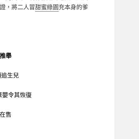
證，將二人冒
甜蜜綠園
充本身的爹
推舉
須追生兒
棄嬰令其恢復
在售