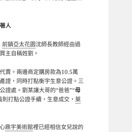
著人
，
前鎮亞太花園
沈師長教師經由過
買主自稱姓劉。
。兩邊商定購房款為10.5萬
產證，同時打點衡宇生意公證。三
公證處。劉某讓大哥的“爸爸”“
母
員則打點公證手續，生意成交，
萊
心
鼎宇美術館
裡已經相信女兒說的