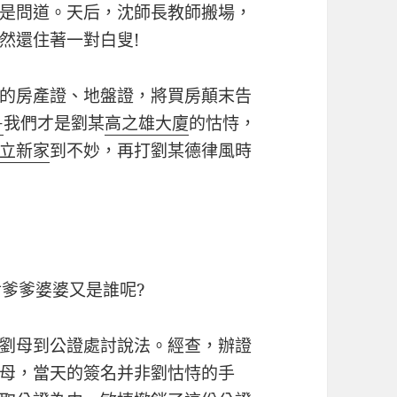
是問道。天后，沈師長教師搬場，
然還住著一對白叟!
的房產證、地盤證，將買房顛末告
+
我們才是劉某
高之雄大廈
的怙恃，
立新家
到不妙，再打劉某德律風時
爹爹婆婆又是誰呢?
劉母到公證處討說法。經查，辦證
母，當天的簽名并非劉怙恃的手