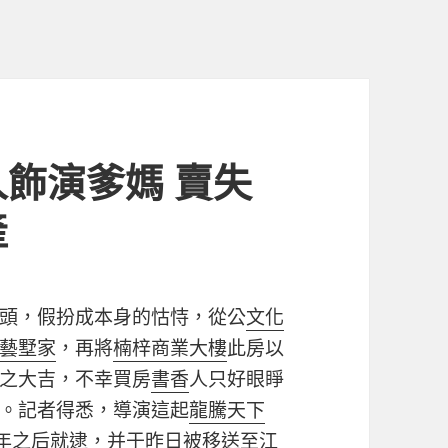
飾演爹媽 賣失
產
頭，假扮成本身的怙恃，從公
文化
藝墅家
，再將
楠梓商業大樓
此房以
溜之大吉，不幸買房
書香
人只好眼睜
。記者得悉，導演這起
龍騰天下
年之后就逮，并于昨日被移送至江