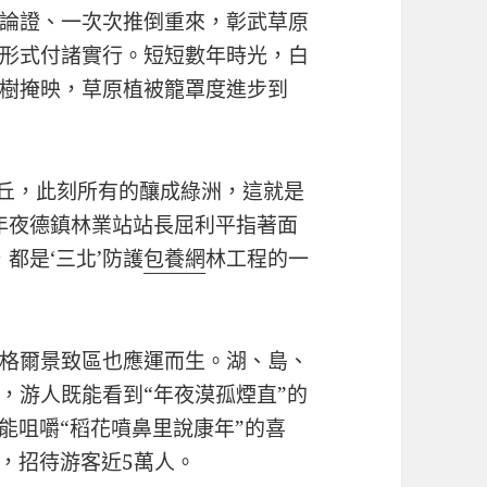
論證、一次次推倒重來，彰武草原
形式付諸實行。短短數年時光，白
樹掩映，草原植被籠罩度進步到
沙丘，此刻所有的釀成綠洲，這就是
年夜德鎮林業站站長屈利平指著面
都是‘三北’防護
包養網
林工程的一
格爾景致區也應運而生。湖、島、
，游人既能看到“年夜漠孤煙直”的
能咀嚼“稻花噴鼻里說康年”的喜
期，招待游客近5萬人。