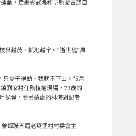
行運動，走進彰武縣和阜新蒙古族自
枝葉越茂、抓地越牢。“逝世磕”風
，只需干得動，我就不下山。”5月
鎮劉家村任務植樹現場，73歲的
夜戶侯貴，看著遠處的林海對記者
，曾蟬聯五屆老窩堡村村委會主