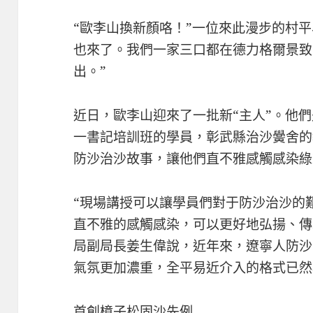
“歐李山換新顏咯！”一位來此漫步的村
也來了。我們一家三口都在德力格爾景致
出。”
近日，歐李山迎來了一批新“主人”。他
一書記培訓班的學員，彰武縣治沙黌舍的
防沙治沙故事，讓他們直不雅感觸感染綠
“現場講授可以讓學員們對于防沙治沙的
直不雅的感觸感染，可以更好地弘揚、傳
局副局長姜生偉說，近年來，遼寧人防沙
氣氛更加濃重，全平易近介入的格式已然
首創樟子松固沙先例