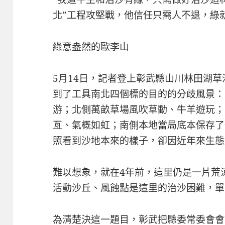
北”工程攻堅戰，他信任只需人不退，綠
綠意盎然的歐李山
5月14日，記者登上彰武縣山川林田湖
到了工具南北四個標的目的的分歧風景：
游；北側萬畝草場風吹草動、牛羊遊玩；
亙、氣概如虹；南側本地當局底本保存了
照看到沙地本來的樣子，卻因近年來生態
難以想象，就在4年前，這里仍是一片荒
活動沙丘、風蝕點是這里的治沙困難，單
為清楚決這一題目，彰武把縣委常委會會