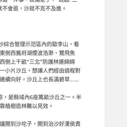
就不會退，沙就不克不及進。
草沙綜合管理示范區內的歐李山，看
東側西舊府湖煙波浩渺、鷺飛魚
西側上千畝“三北”防護林連綿綿
一小片沙丘，想讓人們經由過程對
連續向好，沙丘上也長滿碧草……
涼，是縣域內6座萬畝沙丘之一。半
靠植樹造林難以見效。
議開到沙坨子，開到治沙好漢侯貴