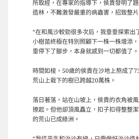
所取經，在專家的指導下，侯貴發明了題
造林，不難激發嚴重的病蟲害，招致整片
“在和風沙較勁很多次后，我垂垂探索出
小樹苗終極在特別照顧下一株一株增添，
垂停下了腳步，本身就感到一切都值了。
時間如梭，50歲的侯貴在沙地上熬成了
荒山上栽下的樹已跨越20萬株。
落日著落，站在山坡上，侯貴的衣角被風
撩起。但他卻頂風矗立，扣子扣得整整潔
的荒山已成綠洲。
“我這平生和治沙有緣，只需做好治沙造