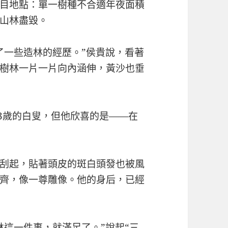
目地點：單一樹種不合適年夜面積
山林盡毀。
了一些造林的經歷。”侯貴說，看著
樹林一片一片向內涵伸，黃沙也垂
73歲的白叟，但他欣喜的是——在
刮起，貼著頭皮的斑白頭發也被風
齊，像一尊雕像。他的身后，已經
林這一件事，就滿足了。”說起“三