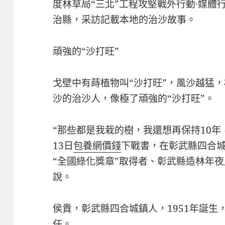
度林草局“三北”工程攻堅戰外行動·媒體
治縣，采訪記載本地的治沙故事。
頑強的“沙打旺”
戈壁中有蒔植物叫“沙打旺”，風沙越猛，
沙的治沙人，像極了頑強的“沙打旺”。
“那些都是我栽的樹，我還想再保持10年
13日
包養網價錢
下戰書，在彰武縣四合城
“全國綠化獎章”取得者、彰武縣造林年
說。
侯貴，彰武縣四合城鎮人，1951年誕生
任。