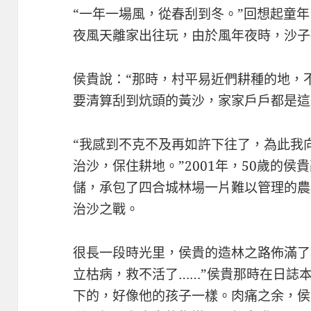
“一年一場風，從春刮到冬。”回想起童
夜風天離家出往玩，由於風年夜時，沙子
侯貴說：“那時，村平易近們耕種的地，
要清算刮到炕頭的黃沙，家家戶戶都是這
“我感到不克不及再如許下往了，為此我
治沙，保住耕地。”2001年，50歲的
儲，承包了四合城林場一片難以管理的農
治沙之戰。
很長一段時光里，侯貴的造林之路佈滿了
立枯病，救不活了……”侯貴那時在日誌
下的，好像他的孩子一樣。肉痛之余，侯