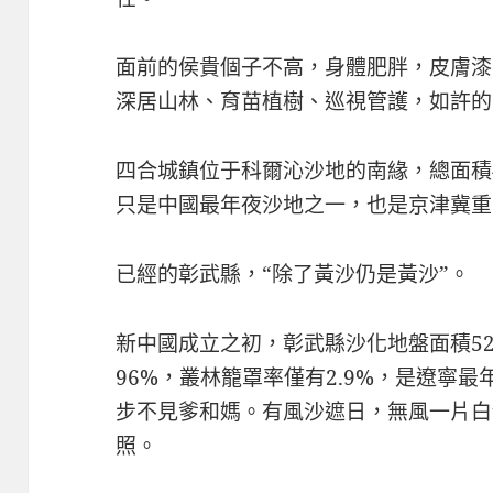
面前的侯貴個子不高，身體肥胖，皮膚漆
深居山林、育苗植樹、巡視管護，如許的
四合城鎮位于科爾沁沙地的南緣，總面積
只是中國最年夜沙地之一，也是京津冀重
已經的彰武縣，“除了黃沙仍是黃沙”。
新中國成立之初，彰武縣沙化地盤面積5
96%，叢林籠罩率僅有2.9%，是遼寧
步不見爹和媽。有風沙遮日，無風一片白
照。