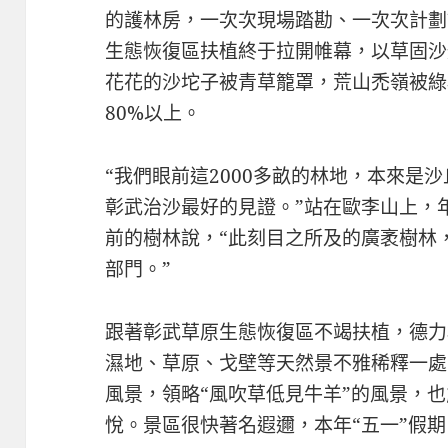
的護林房，一次次現場踏勘、一次次計劃
生態恢復區扶植終于拉開帷幕，以草固沙
花花的沙坨子被青草籠罩，荒山禿嶺被綠
80%以上。
“我們眼前這2000多畝的林地，本來是
彰武治沙最好的見證。”站在歐李山上，
前的樹林說，“此刻目之所及的廣袤樹林，
部門。”
跟著彰武草原生態恢復區不竭扶植，德力
濕地、草原、戈壁等天然景不雅稀釋一處
風景，領略“風吹草低見牛羊”的風景，也
悅。景區很快著名遐邇，本年“五一”假