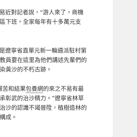
平易近對記者說，“游人來了，商機
區下班，全家每年有十多萬元支
們是遼寧省直單元新一輪遴派駐村第
教員要在這里為他們講述先輩們的
染黃沙的不朽古跡。
艱苦和結果
包養網
的來之不易有最
承彰武的治沙精力。”遼寧省林草
治沙的認識不竭晉陞，植樹造林的
構成。