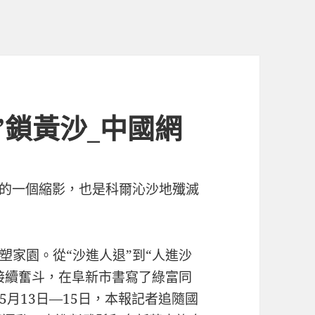
”鎖黃沙_中國網
開的一個縮影，也是科爾沁沙地殲滅
塑家園。從“沙進人退”到“人進沙
的接續奮斗，在阜新市書寫了綠富同
月13日—15日，本報記者追隨國