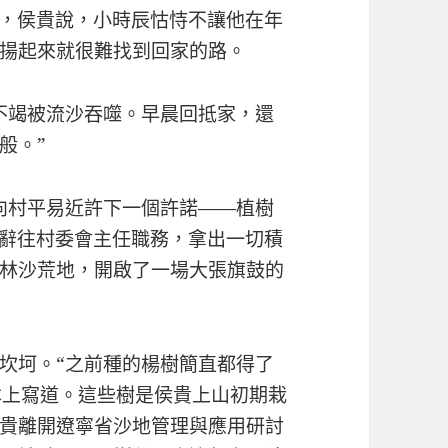
年，侯貴說，小時辰怙恃不讓他在年
揚起來就很難找到回家的路。
不竭被流沙吞噬。早晨回抵家，還
般。”
向村平易近許下一個許諾——植樹
侯貴辭往村委會主任職務，拿出一切積
林沙荒地，開啟了一場大張旗鼓的
坎坷。“之前種的楊樹簡直都得了
本上寫道。這些樹是侯貴上山初期栽
貴離開遼寧省沙地管理與應用研討