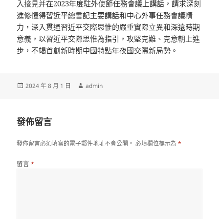
入接見并在2023年度駐外使節任務會議上講話，請求深刻
進修懂得習近平總書記主要講話和中心外事任務會議精
力，深入貫通習近平交際思惟的嚴重實際立異和深遠時期
意義，以習近平交際思惟為指引，攻堅克難、克意朝上進
步，不竭首創新時期中國特點年夜國交際新局勢。
發
作
2024 年 8 月 1 日
admin
佈
者
日
期:
發佈留言
發佈留言必須填寫的電子郵件地址不會公開。
必填欄位標示為
*
留言
*