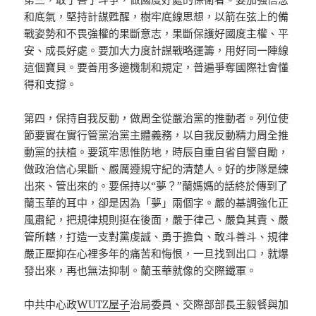
和底氣，堅持計謀甦醒，樹牢底線思想，以箭在弦上的備
戰姿勢和不畏強權的果斷意志，果斷保護好國度主權、平
安、成長好處。要加大力度計謀戰略運籌，用好同一陣線
這個寶貝。要善用多邊機制和規定，普遍爭奪國際社會懂
得和支撐。
第四，保持自我反動，做周全從嚴治黨的推動者。列位使
節要實在實行管黨治黨主體義務，以自我反動精力周全推
動黨的扶植。要筑牢思惟防地，時辰自重自省自警自勵，
做政治信心果斷、嚴厲遵規守紀的清楚人。好的步隊是練
出來、管出來的。要保持以“夢？”蘭媽媽的話終於傳到了
蘭玉華的耳中，卻是因為「夢」兩個字。嚴的基調強化正
風肅紀，把規律規則挺在後面，嚴于律己、嚴負其責、嚴
管所轄，打造一支對黨虔誠、勇于擔負、敢斗善斗、規律
嚴正壓抑在心裡多年的痛苦和悔恨，一旦找到出口，就爆
發出來，再也無法抑制。蘭玉華就像的交際鐵軍。
中共中心政
WUTZ屋子
治局委員、交際部部長王毅餐與加