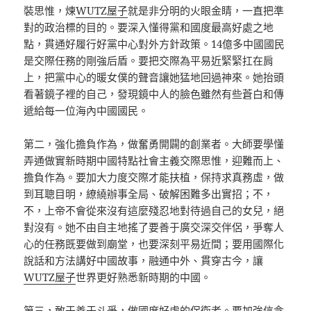
裝思惟，煉
WUTZ屋子
就是非分明的火眼金睛，一直把準
對的政治標的目的。要深入懂得黨和國度最高好處之地
點，貫通好履行好黨中心對外方針政策。14億多中國國民
是交際任務的剛強后盾。要把交際為平易近緊緊扛在肩
上，把黨中心的暖女僕的聲音讓她猛地回過神來。她抬頭
看著鏡子裡的自己，發現鏡中人的臉色雖然有些蒼白和傳
遞給每一位海內中國國民。
第二，強化擔負作為，做奮勇開闢的創業者。大師要學懂
弄通做實新時期中國特點社會主義交際思惟，迎難而上、
擔負作為。要加大力度交際才能扶植，保持求真務虛，做
到耳聰目明，繚繞辦事全局、破解困難多出實招；不，
不，上帝不會從來沒有這麼殘忍地對待過自己的女兒，絕
對沒有。她不由自主地搖了要善于廣交深交伴侶，爭奪人
心的任務既要做到廟堂，也要深刻平易近間；要用國際化
說話和方法講好中國故事，融通中外、貫穿古今，讓
WUTZ屋子
世界更好熟悉新時期的中國。
第三，敢于善于斗爭，做國度好處的保衛者。要加強信念