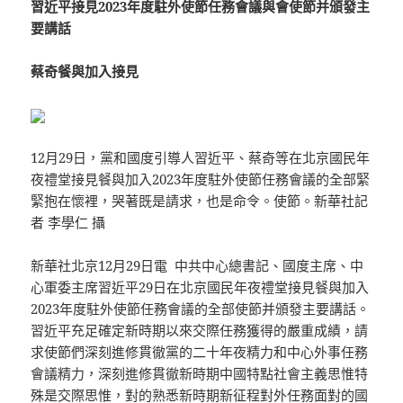
習近平接見2023年度駐外使節任務會議與會使節并頒發主
要講話
蔡奇餐與加入接見
12月29日，黨和國度引導人習近平、蔡奇等在北京國民年
夜禮堂接見餐與加入2023年度駐外使節任務會議的全部緊
緊抱在懷裡，哭著既是請求，也是命令。使節。新華社記
者 李學仁 攝
新華社北京12月29日電 中共中心總書記、國度主席、中
心軍委主席習近平29日在北京國民年夜禮堂接見餐與加入
2023年度駐外使節任務會議的全部使節并頒發主要講話。
習近平充足確定新時期以來交際任務獲得的嚴重成績，請
求使節們深刻進修貫徹黨的二十年夜精力和中心外事任務
會議精力，深刻進修貫徹新時期中國特點社會主義思惟特
殊是交際思惟，對的熟悉新時期新征程對外任務面對的國