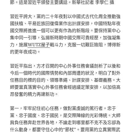
節。這是習近平頒發主要講話。新華社記者 李學仁 攝
習近平誇大，黨的二十年夜對以中國式古代化周全推動強
國扶植、平易近族回復偉業作出計謀安排，中國特點年夜
國交際將進進一個可以更有作為的新階段。要保持黨中心
集中同一引導，弘揚新時期中國交際可貴經歷，加強凝集
力，施展
WUTZ屋子
戰斗力，克服一切艱巨險阻，博得新
的更年夜成功。
習近平指出，方才召開的中心外事任務會議剖析了以後和
今后一個時代的國際情勢和內部周遭的狀況，明白了對外
任務目的標的目的、領導準繩、計謀安排、基礎義務。大
師要當真落實中心外事任務會經過議定策安排，以加倍高
昂發奮的精力再建新功。
第一，牢牢記住初心任務，做對黨虔誠的篤行者。忠于
黨、忠于國度、忠于國民，是交際陣線的光彩傳統。大師
肩負任務奔赴世界各地，不論走到哪里都不克不及忘卻為
什么動身，都要守住心中的“節杖”。要用黨的立異實際武