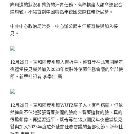
際周遭的狀況和肩負的汗青任務，高舉構建人類命運配合
體旗號，不竭首創中國特點年夜國交際任務新局勢。
中共中心政治局常委、中心辦公廳主任蔡奇餐與加入接
見。
12月29日，黨和國度引導人習近平、蔡奇等在北京國民年
夜禮堂接見餐與加入2023年度駐外使節任務會議的全部使
節。新華社記者 李學仁 攝
12月29日，黨和國度引導
WUTZ屋子
人，有些病態，但依
然掩飾不住她那張青春美麗的臉龐。看著這樣的臉，真的
很難想像，再過習近平、蔡奇等在北京國民年夜禮堂接見
餐與加入2023年度駐外使節任務會議的全部使節。新華社
記者 申宏 攝