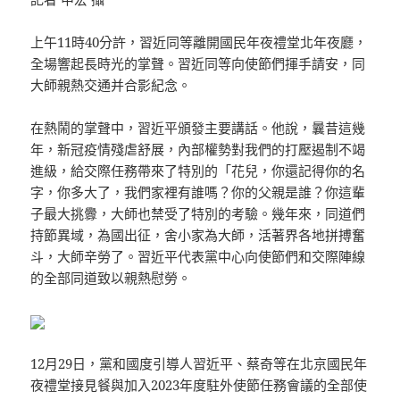
上午11時40分許，習近同等離開國民年夜禮堂北年夜廳，
全場響起長時光的掌聲。習近同等向使節們揮手請安，同
大師親熱交通并合影紀念。
在熱鬧的掌聲中，習近平頒發主要講話。他說，曩昔這幾
年，新冠疫情殘虐舒展，內部權勢對我們的打壓遏制不竭
進級，給交際任務帶來了特別的「花兒，你還記得你的名
字，你多大了，我們家裡有誰嗎？你的父親是誰？你這輩
子最大挑釁，大師也禁受了特別的考驗。幾年來，同道們
持節異域，為國出征，舍小家為大師，活著界各地拼搏奮
斗，大師辛勞了。習近平代表黨中心向使節們和交際陣線
的全部同道致以親熱慰勞。
12月29日，黨和國度引導人習近平、蔡奇等在北京國民年
夜禮堂接見餐與加入2023年度駐外使節任務會議的全部使