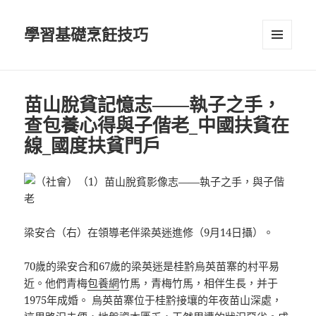
學習基礎烹飪技巧
選單及
小工具
苗山脫貧記憶志——執子之手，
查包養心得與子偕老_中國扶貧在
線_國度扶貧門戶
梁安合（右）在領導老伴梁英迷進修（9月14日攝）。
70歲的梁安合和67歲的梁英迷是桂黔烏英苗寨的村平易
近。他們青梅
包養網
竹馬，青梅竹馬，相伴生長，并于
1975年成婚。 烏英苗寨位于桂黔接壤的年夜苗山深處，