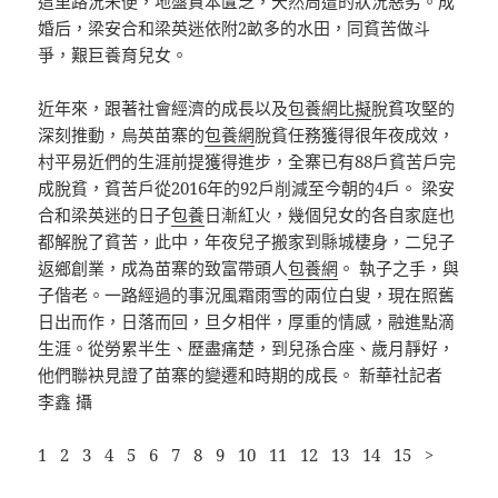
這里路況未便，地盤資本匱乏，天然周遭的狀況惡劣。成
婚后，梁安合和梁英迷依附2畝多的水田，同貧苦做斗
爭，艱巨養育兒女。
近年來，跟著社會經濟的成長以及
包養網比擬
脫貧攻堅的
深刻推動，烏英苗寨的
包養網
脫貧任務獲得很年夜成效，
村平易近們的生涯前提獲得進步，全寨已有88戶貧苦戶完
成脫貧，貧苦戶從2016年的92戶削減至今朝的4戶。 梁安
合和梁英迷的日子
包養
日漸紅火，幾個兒女的各自家庭也
都解脫了貧苦，此中，年夜兒子搬家到縣城棲身，二兒子
返鄉創業，成為苗寨的致富帶頭人
包養網
。 執子之手，與
子偕老。一路經過的事況風霜雨雪的兩位白叟，現在照舊
日出而作，日落而回，旦夕相伴，厚重的情感，融進點滴
生涯。從勞累半生、歷盡痛楚，到兒孫合座、歲月靜好，
他們聯袂見證了苗寨的變遷和時期的成長。 新華社記者
李鑫 攝
1 2 3 4 5 6 7 8 9 10 11 12 13 14 15 >