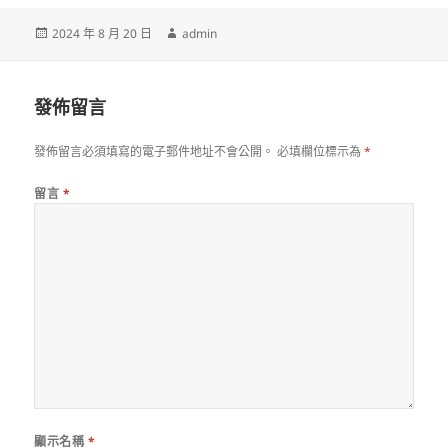
發
作
2024 年 8 月 20 日
admin
佈
者
日
期:
發佈留言
發佈留言必須填寫的電子郵件地址不會公開。
必填欄位標示為
*
留言
*
顯示名稱
*