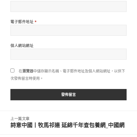
電子郵件地址
*
個人網站網址
在
瀏覽器
中儲存顯示名稱、電子郵件地址及個人網站網址，以供下
次發佈留言時使用。
文
上一篇文章
章
詩意中國丨牧馬祁連 延綿千年查包養網_中國網
上
導
一
覽