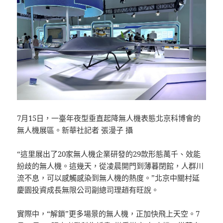
7月15日，一臺年夜型垂直起降無人機表態北京科博會的
無人機展區。新華社記者 張漫子 攝
“這里展出了20家無人機企業研發的29款形態萬千、效能
紛歧的無人機。這幾天，從凌晨開門到薄暮閉館，人群川
流不息，可以感觸感染到無人機的熱度。”北京中關村延
慶園投資成長無限公司副總司理趙有旺說。
實際中，“解鎖”更多場景的無人機，正加快飛上天空。7