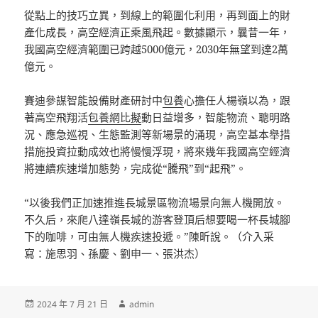
從點上的技巧立異，到線上的範圍化利用，再到面上的財
產化成長，高空經濟正乘風飛起。數據顯示，曩昔一年，
我國高空經濟範圍已跨越5000億元，2030年無望到達2萬
億元。
賽迪參謀智能設備財產研討中
包養
心擔任人楊嶺以為，跟
著高空飛翔活
包養網比擬
動日益增多，智能物流、聰明路
況、應急巡視、生態監測等新場景的涌現，高空基本舉措
措施投資拉動成效也將慢慢浮現，將來幾年我國高空經濟
將連續疾速增加態勢，完成從“騰飛”到“起飛”。
“以後我們正加速推進長城景區物流場景向無人機開放。
不久后，來爬八達嶺長城的游客登頂后想要喝一杯長城腳
下的咖啡，可由無人機疾速投遞。”陳昕說。（介入采
寫：施思羽、孫慶、劉申一、張洪杰）
發
作
2024 年 7 月 21 日
admin
佈
者