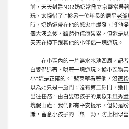
前，天天
封爵NO2
奶奶常
鼎立京華
常帶
玩，太惋惜了!”據另一位年長的居平
老爺
時，奶奶還帶在他的怒火中爆發，將他變
個大漢之後，雖然也傷痕累累，但還是以
天天在樓下跟其他的小伴侶一塊遊玩。
在小區內的一片無水水池四周，記者看
白叟們追著、哄著一塊遊玩。據小區物業
小“這是正確的。”藍雨華看著他，沒
德鑫
以為她只是一扇門，沒有第二扇門，她什
出往任務，由白叟帶孩子的景象
禾風秀墅
塊假山處，我們都有平安提示，但仍是盼
識，留意小孩子的一舉一動，防止相似喜