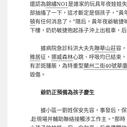
還認為
錦繡NO1
是誰家的玩具年夜娃娃
部抽搐了一下，這才斷定是個孩子，”黃
頓
有任何消息了。”隨后，黃年夜爺敏捷
下樓，奶奶敏捷抱起孫子沖上出租車，后
據病院急診科洪大夫先
聯華山莊
容，
雅居
征，
挪威森林
心跳、呼吸均已結束，
有淤斑腫脹，為特重型
蘭州二街40號華
毀傷。
爺奶正預備為孩子慶生
據小區一劉姓保安先容，事發后，保
.赴現場并輔助聯絡接觸涉工作主。“那