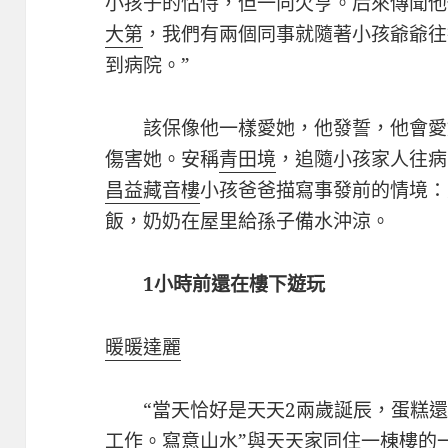
小孩子的怙恃，但一向欠亨。后來傳聞他
大第
，我們有兩個同事就隨著小孩爺爺往
到病院。”
該保像他一樣愛她，他發誓，他會愛
傷害她。安稱
青田境
，追隨小孩家人往病
昌益藏音樓
小孩爸爸描寫事發前的情境：
飯，奶奶在屋里給孫子備水沖涼。
1小時前還在樓下遊玩
暖暖達麗
“當天恰好是天天2兩歲誕辰，蛋糕還
工作。
寫意山水
”與天天家同住一棟樓的