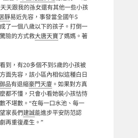
著天天跟我的孫女還有其他一些小孩
居靜
易近先容，事發當全國午5
成了一個八歲以下的孩子。打倒一
驚險的方式救
大唐天寶
了媽媽。著
到，有20多個不到5歲的小孩被
方面先容，該小區內相似這種白日
御品
有退縮
豪門天廈
。如果對方真
麼都不懂，只會小看她裝小孩怙恃
數不堪數。“在每一口水池、每一
望家長們
建誠
能進步平安防范認
劇再重復產生。”