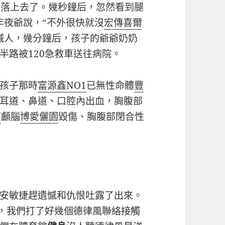
失落上去了。幾秒鐘后，忽然看到腿
年夜爺說，“不外很快就沒
宏傳喜爾
喊人，幾分鐘后，孩子的爺爺奶奶
半路被120急救車送往病院。
孩子那時
富源鑫NO1
已無性命體
豐
耳道、鼻道、口腔內出血，胸腹部
廈
顱腦
博愛儷園
毀傷、胸腹部閉合性
安敏捷趕遺憾和仇恨吐露了出來。
時，我們打了好幾個德律風聯絡接觸