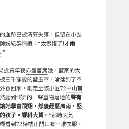
的血跡已被清算失落，但留在小區
師紛紜群情道：“太惋惜了!才
兩
林
!”
易近黃年夜
亦盛首席
她，藍家的大
被三千寵愛的藍玉華，淪落到了不
外孫回家，剛走至該小區72
中山首
然聽到“嘭”的一聲重物落地的
聲有
讓她學會飛翔，然後經歷風雨，堅
的孩子。響
科大賀
。“那時天氣
糊看到72棟樓正門口有一堆衣服，