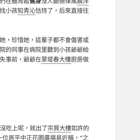
們在體育館
健身
沒人聽德律風
晨洋
找小孩
知青沁
怙恃了，后來直接往
她，珍惜她，這輩子都不會傷害或
院的同事在病院里聽到小孩爺爺給
失事前，爺爺在
翠堤春大樓
廚房做
沒吃上呢，就出了
宗貿大樓
如許的
一位居平
中正花園廣場
易近稱，“之