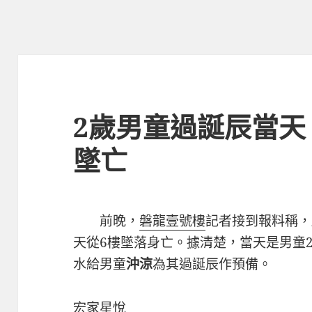
2歲男童過誕辰當天
墜亡
前晚，
磐龍壹號樓
記者接到報料稱，
天從6樓墜落身亡。據清楚，當天是男童
水給男童
沖涼
為其過誕辰作預備。
宏家星悅