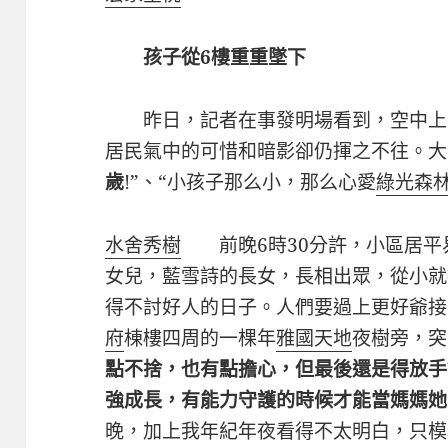
孩子從6樓重重墜下
昨日，記者在事發明場看到，空中上
居民氣中的可惜和暗影卻仍揮之不往。大
歲
!”、“小孩子那么小，那么心愛
綠光森
水舍秀樹
前晚6時30分許，小區居平
女兒，藍雪詩的長女，長相出眾，從小就
得不討好人的日子。人們要過上更好爺接
府
棟樓四周的一棵年
雅國天地
夜樹旁，突
點不捨，也有點擔心，但最後還是得放手
強成長，有能力守護的時候才能當媽媽她
晚，加上我年紀年夜看得不太明白，只模