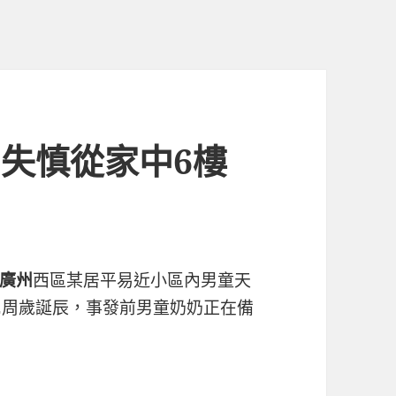
 失慎從家中6樓
廣州
西區某居平易近小區內男童天
2周歲誕辰，事發前男童奶奶正在備