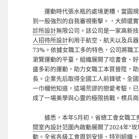
運動時代張水瓶的處境更糟，當圓規
到一股強烈的自我審視衝擊。，大師還實
診所設計
無限公司。該公司是一家高新技
人招待所設計
利用于航空、航天以及兵器
73%。依據女職工多的特色，公司將職工
瀏覽運動的平臺，組織展開了唸書會、好
盛多彩的運動，助力女職工本質晉陞，助
長。企業先后取得全國工人前鋒號、全國
一巾幗他知道，這場荒謬的戀愛考驗，已
成了一場美學與心靈的極限挑戰。標兵崗
據悉，本年5月初，省總工會女職工
間室內設計
范圍內啟動展開了2024年“
動。全省各級工會周到安排、特別組織，