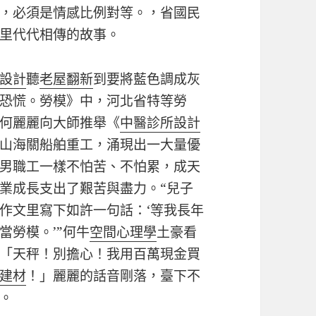
，必須是情感比例對等。，省國民
里代代相傳的故事。
設計
聽
老屋翻新
到要將藍色調成灰
恐慌。勞模》中，河北省特等勞
何麗麗向大師推舉《
中醫診所設計
山海關船舶重工，涌現出一大量優
男職工一樣不怕苦、不怕累，成天
業成長支出了艱苦與盡力。“兒子
作文里寫下如許一句話：‘等我長年
當勞模。’”何牛
空間心理學
土豪看
「天秤！別擔心！我用百萬現金買
建材
！」麗麗的話音剛落，臺下不
。