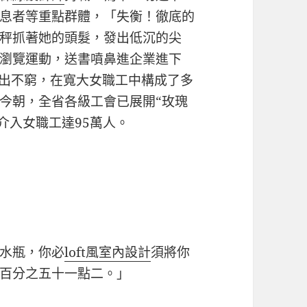
息者等重點群體，「失衡！徹底的
秤抓著她的頭髮，發出低沉的尖
瀏覽運動，送書噴鼻進企業進下
層出不窮，在寬大女職工中構成了多
今朝，全省各級工會已展開“玫瑰
介入女職工達95萬人。
）
水瓶，你必
loft風室內設計
須將你
百分之五十一點二。」