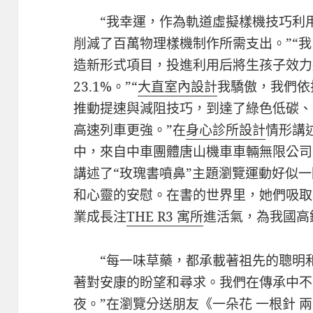
“我幸運，作為軌道虛擬樣機技巧利
削減了百萬物理樣機制作所需支出。”“
造新形式項目，投進利用后將生孩子效力
23.1%。”“
大直室內設計
我驕傲，我們依
推動提速與減阻技巧，到達了綠色低碳、節
高速列車更強。”在
身心診所設計
情形講
中，來自中車團體唐山機車車輛無限公司
講述了“玫瑰書噴鼻”主題瀏覽運動好似
和心靈的安慰。在書的世界里，她們吸取
業成長注
THE R3 寓所
進活氣，為我國高
“每一味草藥，都承載著祖先的聰明
著對安康的盼望和尋求。我們在傳承中不
夜。”在瀏覽分送朋友《一朵花 一根針 