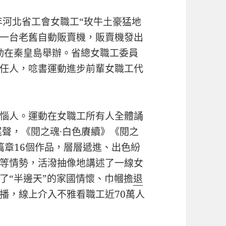
年河北省工會女職工“玫牛土豪猛地
一台老舊自動販賣機，販賣機發出
動在秦皇島舉辦。省總女職工委員
任人，唸書運動進步前輩女職工代
惱人。運動在女職工所有人全體誦
尾聲，《閱之魂·白色賡續》《閱之
篇章16個作品，層層遞進、出色紛
等情勢，活潑抽像地講述了一線女
了“半邊天”的家國情懷、巾幗擔
退
播，線上介入不雅看職工近70萬人