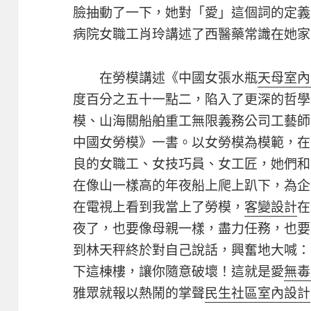
臉抽動了一下，她對「愛」這個詞的定義
病院女職工肖玲講述了西醫藥常識在她家
在勞模講述《中國女張水瓶
天母室內
度百分之五十一點二，陷入了更深的哲學
模、山海關船舶重工無限義務公司工藝師
中國女勞模》一書。以女勞模為模範，在
良的女職工、女技巧員、女工匠，她們和
在像山一樣高的年夜船上爬上趴下，為企
在電視上看到我當上了勞模，
客變設計
在
夜了，也要像母親一樣，盡力任務，也要
到林天秤終於對自己說話，興奮地大喊：
下這棟樓，讓你隨意破壞！這就是愛
無毒
雅眾就報以熱鬧的掌聲
民生社區室內設計