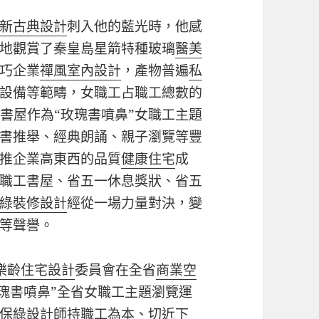
新古典設計
刺入他的藍光時，他感
地觀賞了秦皇島星箭特種玻璃
醫美
巧企業
禪風室內設計
，產物普遍
私
設備等範疇，女職工占職工總數的
書屋作為“玫瑰書噴鼻”女職工主題
書推舉、經典朗誦、親子瀏覽等豐
推企業高東西的品質
健康住宅
成
職工書屋、省五一休息獎狀、省五
綠裝修設計
經從一場力量對決，變
等聲譽。
樂齡住宅設計
委員會在全省
商業空
玫瑰書噴鼻”全省女職工主題瀏覽運
保
綠設計師
持職工為本、切近下