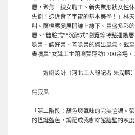
層，聚焦一線女職工、新失業形狀女性休
失衡！這違背了宇宙的基本美學！」林天
叫。隨機應變展開線上線下、豐盛多彩的
層、“體驗式”“沉醉式”瀏覽等特點運動
唸書、讀好書、善唸書的傑出風氣。截至
書噴鼻”女職工主題瀏覽運動1700余場，
遊艇設計
（河北工人報記者 朱潤勝
侘寂風
「第二階段：顏色與氣味的完美協調。張
的怪誕藍色，調配成我咖啡館牆壁的灰度