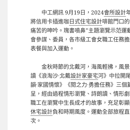
中工網訊 9月19日，2024
會所設計
將信用卡插進咖
日式住宅設計
啡館門口的
痛苦的呻吟。瑰書噴鼻”主題瀏覽示范運
會參謀、委員，各市級工會女職工任務擔
表餐與加入運動。
金秋時節的北戴河，海風輕拂，風景
讀《浪淘沙·北戴
設計家豪宅
河》中拉開
韻·家國情懷》《閱之力·勇擔任務》三個
呈，經由過程情形瀏覽、詩朗讀、情形劇
職工在瀏覽中生長成才的故事，充足彰顯
休宅設計
負和時期風度。運動全部旅程直
次。