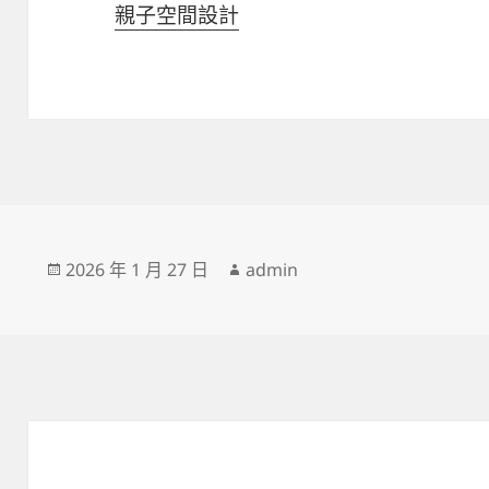
親子空間設計
發
作
2026 年 1 月 27 日
admin
佈
者
日
期: