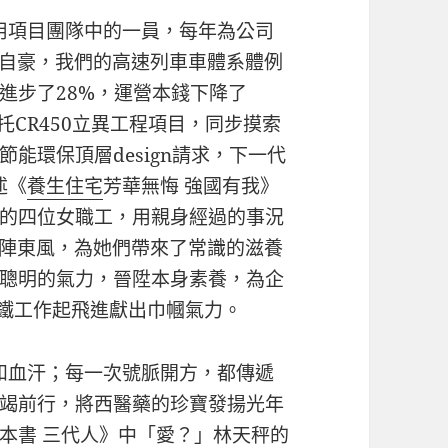
用項目團隊中的一員，每年為公司
我自豪，我們的高速列車車體系體例
進步了28%，運營本錢下降了
托CR450立異工程項目，同步摸索
能環保頂層design請求，下一代
述《
養生住宅
芳華無悔 強國有我》
的四位女職工，用親身經過的事況
一陣東風，為她們帶來了常識的滋養
聰明的氣力，晉陞本身素養，為企
鐵工作起飛進獻出巾幗氣力。
和血汗；每一次號脈開方，都傳遞
竭前行，將西醫藥的珍寶發揚光年
兩本書 三代人》中「愛？」林天秤的